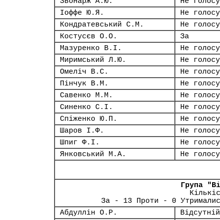
Звонарж А.Ю.
Не голосу
Іоффе Ю.Я.
Не голосу
Кондратевський С.М.
Не голосу
Костусєв О.О.
За
Мазуренко В.І.
Не голосу
Миримський Л.Ю.
Не голосу
Омеліч В.С.
Не голосу
Пінчук В.М.
Не голосу
Савенко М.М.
Не голосу
Синенко С.І.
Не голосу
Спіженко Ю.П.
Не голосу
Шаров І.Ф.
Не голосу
Шпиг Ф.І.
Не голосу
Янковський М.А.
Не голосу
Група "В
Кількі
За - 13 Проти - 0 Утримали
Абдуллін О.Р.
Відсутній