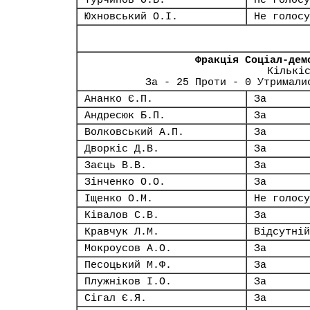
Турчинов О.В.
Не голосу
Юхновський О.І.
Не голосу
Фракція Соціал-дем
Кількі
За - 25 Проти - 0 Утримали
Ананко Є.П.
За
Андресюк Б.П.
За
Волковський А.П.
За
Дворкіс Д.В.
За
Заєць В.В.
За
Зінченко О.О.
За
Іщенко О.М.
Не голосу
Ківалов С.В.
За
Кравчук Л.М.
Відсутній
Мокроусов А.О.
За
Песоцький М.Ф.
За
Плужніков І.О.
За
Сігал Є.Я.
За