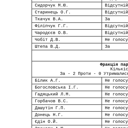
Сидорчук М.Ю.
Відсутній
Старинець О.Г.
Відсутній
Ткачук В.А.
За
Філіпчук Г.Г.
Відсутній
Чародєєв О.В.
Відсутній
Чобіт Д.В.
Не голосу
Штепа В.Д.
За
Фракція па
Кількі
За - 2 Проти - 0 Утрималис
Білик А.Г.
Не голосу
Богословська І.Г.
Не голосу
Гадяцький Л.М.
Не голосу
Горбачов В.С.
Не голосу
Дашутін Г.П.
Не голосу
Донець Н.Г.
Не голосу
Єдін О.Й.
Не голосу