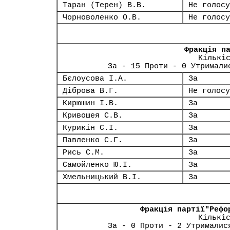
Таран (Терен) В.В.
Не голосу
Чорноволенко О.В.
Не голосу
Фракція п
Кількі
За - 15 Проти - 0 Утримали
Бєлоусова І.А.
За
Діброва В.Г.
Не голосу
Кирюшин І.В.
За
Кривошея С.В.
За
Курикін С.І.
За
Павленко С.Г.
За
Рись С.М.
За
Самойленко Ю.І.
За
Хмельницький В.І.
За
Фракція партії"Рефо
Кількі
За - 0 Проти - 2 Утрималис