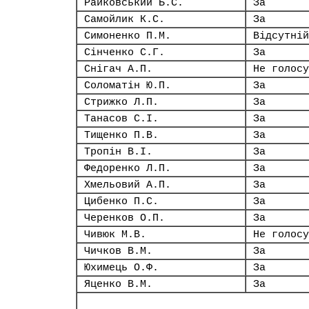
Райковський Б.С.
За
Самойлик К.С.
За
Симоненко П.М.
Відсутній
Сінченко С.Г.
За
Снігач А.П.
Не голосу
Соломатін Ю.П.
За
Стрижко Л.П.
За
Танасов С.І.
За
Тищенко П.В.
За
Тропін В.І.
За
Федоренко Л.П.
За
Хмельовий А.П.
За
Цибенко П.С.
За
Черенков О.П.
За
Чивюк М.В.
Не голосу
Чичков В.М.
За
Юхимець О.Ф.
За
Яценко В.М.
За