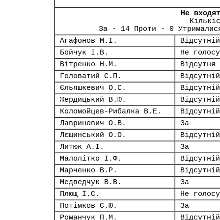
Не входя
Кількі
За - 14 Проти - 0 Утрималис
Агафонов М.І.
Відсутній
Бойчук І.В.
Не голосу
Вітренко Н.М.
Відсутня
Головатий С.П.
Відсутній
Єльяшкевич О.С.
Відсутній
Жердицький В.Ю.
Відсутній
Коломойцев-Рибалка В.Е.
Відсутній
Лавринович О.В.
За
Лєщинський О.О.
Відсутній
Литюк А.І.
За
Малолітко І.Ф.
Відсутній
Марченко В.Р.
Відсутній
Медведчук В.В.
За
Плющ І.С.
Не голосу
Потімков С.Ю.
За
Романчук П.М.
Відсутній