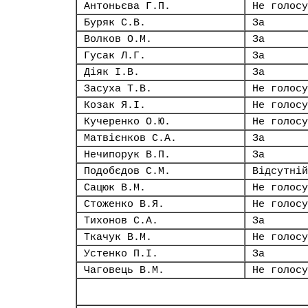
Антоньєва Г.П.
Не голосу
Буряк С.В.
За
Волков О.М.
За
Гусак Л.Г.
За
Діяк І.В.
За
Засуха Т.В.
Не голосу
Козак Я.І.
Не голосу
Кучеренко О.Ю.
Не голосу
Матвієнков С.А.
За
Нечипорук В.П.
За
Подобєдов С.М.
Відсутній
Сацюк В.М.
Не голосу
Стоженко В.Я.
Не голосу
Тихонов С.А.
За
Ткачук В.М.
Не голосу
Устенко П.І.
За
Чаговець В.М.
Не голосу