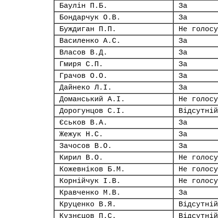
Баулін П.Б.
За
Бондарчук О.В.
За
Буждиган П.П.
Не голосу
Василенко А.С.
За
Власов В.Д.
За
Гмиря С.П.
За
Грачов О.О.
За
Дайнеко Л.І.
За
Доманський А.І.
Не голосу
Дорогунцов С.І.
Відсутній
Єськов В.А.
За
Жежук Н.С.
За
Зачосов В.О.
За
Кирил В.О.
Не голосу
Кожевніков Б.М.
Не голосу
Корнійчук І.В.
Не голосу
Кравченко М.В.
За
Круценко В.Я.
Відсутній
Кузнєцов П.С.
Відсутній