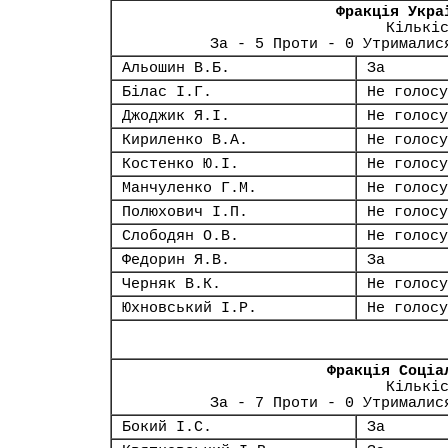
Фракція Укра
Кількі
За - 5 Проти - 0 Утрималис
Альошин В.Б.
За
Білас І.Г.
Не голосу
Джоджик Я.І.
Не голосу
Кириленко В.А.
Не голосу
Костенко Ю.І.
Не голосу
Манчуленко Г.М.
Не голосу
Полюхович І.П.
Не голосу
Слободян О.В.
Не голосу
Федорин Я.В.
За
Черняк В.К.
Не голосу
Юхновський І.Р.
Не голосу
Фракція Соціа
Кількі
За - 7 Проти - 0 Утрималис
Бокий І.С.
За