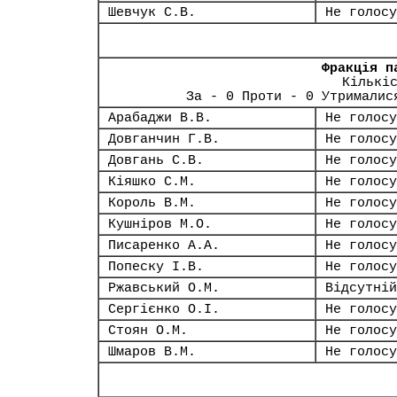
Шевчук С.В.
Не голосу
Фракція п
Кількі
За - 0 Проти - 0 Утрималис
Арабаджи В.В.
Не голосу
Довганчин Г.В.
Не голосу
Довгань С.В.
Не голосу
Кіяшко С.М.
Не голосу
Король В.М.
Не голосу
Кушніров М.О.
Не голосу
Писаренко А.А.
Не голосу
Попеску І.В.
Не голосу
Ржавський О.М.
Відсутній
Сергієнко О.І.
Не голосу
Стоян О.М.
Не голосу
Шмаров В.М.
Не голосу