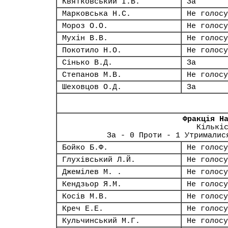
Квятковський І.В.
За
Марковська Н.С.
Не голосу
Мороз О.О.
Не голосу
Мухін В.В.
Не голосу
Покотило Н.О.
Не голосу
Сінько В.Д.
За
Степанов М.В.
Не голосу
Шеховцов О.Д.
За
Фракція Н
Кількі
За - 0 Проти - 1 Утрималис
Бойко Б.Ф.
Не голосу
Глухівський Л.Й.
Не голосу
Джемілев М. .
Не голосу
Кендзьор Я.М.
Не голосу
Косів М.В.
Не голосу
Креч Е.Е.
Не голосу
Кульчинський М.Г.
Не голосу