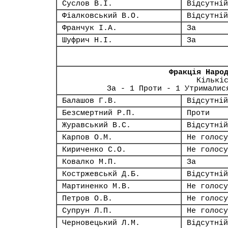
Суслов В.І.
Відсутній
Фіалковський В.О.
Відсутній
Франчук І.А.
За
Шуфрич Н.І.
За
Фракція Наро
Кількі
За - 1 Проти - 1 Утрималис
Балашов Г.В.
Відсутній
Безсмертний Р.П.
Проти
Журавський В.С.
Відсутній
Карпов О.М.
Не голосу
Кириченко С.О.
Не голосу
Ковалко М.П.
За
Костржевськй Д.Б.
Відсутній
Мартиненко М.В.
Не голосу
Петров О.В.
Не голосу
Супрун Л.П.
Не голосу
Черновецький Л.М.
Відсутній