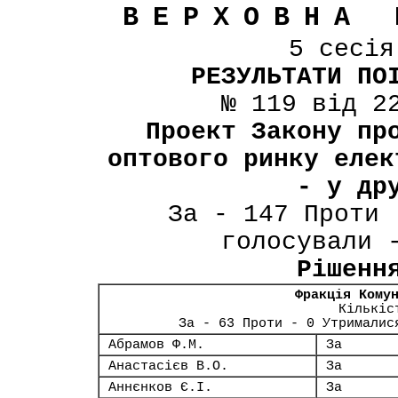
ВЕРХОВНА 
5 сесі
РЕЗУЛЬТАТИ ПО
№ 119 від 2
Проект Закону пр
оптового ринку елек
- у др
За - 147 Проти 
голосували 
Рішенн
Фракція Кому
Кількіс
За - 63 Проти - 0 Утрималис
Абрамов Ф.М.
За
Анастасієв В.О.
За
Аннєнков Є.І.
За