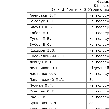
Фракц
Кількі
За - 2 Проти - 3 Утрималис
Алексєєв В.Г.
Не голосу
Білорус О.Г.
Не голосу
Блохін О.В.
Не голосу
Габер М.О.
Не голосу
Гуцол М.В.
Не голосу
Зубов В.С.
Не голосу
Кірімов І.З.
Не голосу
Косаківський Л.Г.
Не голосу
Левцун В.І.
Не голосу
Мельников О.Б.
Відсутній
Настенко О.А.
Не голосу
Павловський М.А.
За
Пухкал О.Г.
Не голосу
Ременюк О.І.
Не голосу
Сас С.В.
Не голосу
Сушкевич В.М.
За