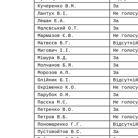
Кучеренко В.М.
За
Лантух В.І.
Не голосу
Лешан Е.А.
За
Малєвський О.Т.
За
Мармазов Є.В.
Не голосу
Матвєєв В.Г.
Відсутній
Мигович І.І.
Не голосу
Мішура В.Д.
За
Молчанов Б.Я.
За
Морозов А.П.
За
Олійник Б.І.
Відсутній
Охріменко К.О.
Не голосу
Парубок О.Н.
За
Пасєка М.С.
Не голосу
Петренко В.О.
За
Петров В.Б.
Не голосу
Пономаренко Г.Г.
Відсутній
Пустовойтов В.С.
За