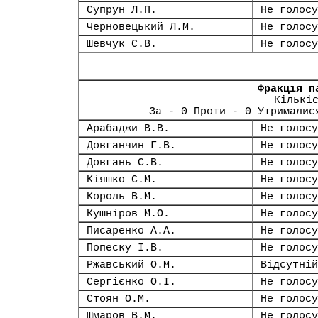
Супрун Л.П.
Не голосу
Черновецький Л.М.
Не голосу
Шевчук С.В.
Не голосу
Фракція п
Кількі
За - 0 Проти - 0 Утрималис
Арабаджи В.В.
Не голосу
Довганчин Г.В.
Не голосу
Довгань С.В.
Не голосу
Кіяшко С.М.
Не голосу
Король В.М.
Не голосу
Кушніров М.О.
Не голосу
Писаренко А.А.
Не голосу
Попеску І.В.
Не голосу
Ржавський О.М.
Відсутній
Сергієнко О.І.
Не голосу
Стоян О.М.
Не голосу
Шмаров В.М.
Не голосу