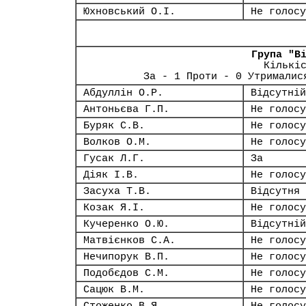
Юхновський О.І.
Не голосу
Група "В
Кількі
За - 1 Проти - 0 Утрималис
Абдуллін О.Р.
Відсутній
Антоньєва Г.П.
Не голосу
Буряк С.В.
Не голосу
Волков О.М.
Не голосу
Гусак Л.Г.
За
Діяк І.В.
Не голосу
Засуха Т.В.
Відсутня
Козак Я.І.
Не голосу
Кучеренко О.Ю.
Відсутній
Матвієнков С.А.
Не голосу
Нечипорук В.П.
Не голосу
Подобєдов С.М.
Не голосу
Сацюк В.М.
Не голосу