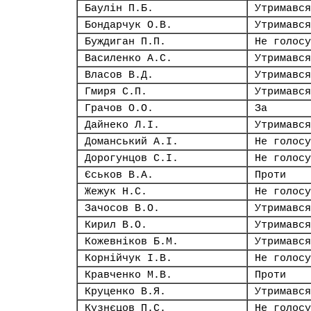
Баулін П.Б.
Утримався
Бондарчук О.В.
Утримався
Буждиган П.П.
Не голосу
Василенко А.С.
Утримався
Власов В.Д.
Утримався
Гмиря С.П.
Утримався
Грачов О.О.
За
Дайнеко Л.І.
Утримався
Доманський А.І.
Не голосу
Дорогунцов С.І.
Не голосу
Єськов В.А.
Проти
Жежук Н.С.
Не голосу
Зачосов В.О.
Утримався
Кирил В.О.
Утримався
Кожевніков Б.М.
Утримався
Корнійчук І.В.
Не голосу
Кравченко М.В.
Проти
Круценко В.Я.
Утримався
Кузнєцов П.С.
Не голосу