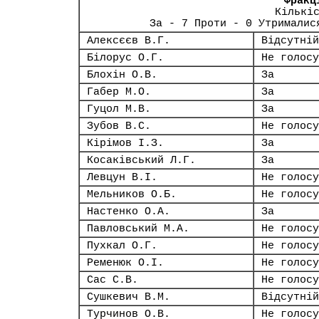
Фракц
Кількі
За - 7 Проти - 0 Утрималис
Алексєєв В.Г.
Відсутній
Білорус О.Г.
Не голосу
Блохін О.В.
За
Габер М.О.
За
Гуцол М.В.
За
Зубов В.С.
Не голосу
Кірімов І.З.
За
Косаківський Л.Г.
За
Левцун В.І.
Не голосу
Мельников О.Б.
Не голосу
Настенко О.А.
За
Павловський М.А.
Не голосу
Пухкал О.Г.
Не голосу
Ременюк О.І.
Не голосу
Сас С.В.
Не голосу
Сушкевич В.М.
Відсутній
Турчинов О.В.
Не голосу