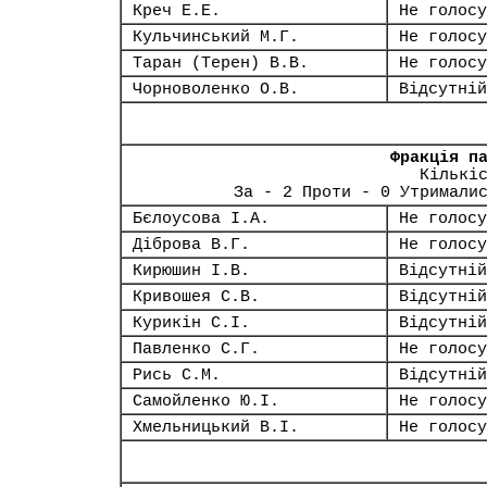
Креч Е.Е.
Не голосу
Кульчинський М.Г.
Не голосу
Таран (Терен) В.В.
Не голосу
Чорноволенко О.В.
Відсутній
Фракція п
Кількі
За - 2 Проти - 0 Утримали
Бєлоусова І.А.
Не голосу
Діброва В.Г.
Не голосу
Кирюшин І.В.
Відсутній
Кривошея С.В.
Відсутній
Курикін С.І.
Відсутній
Павленко С.Г.
Не голосу
Рись С.М.
Відсутній
Самойленко Ю.І.
Не голосу
Хмельницький В.І.
Не голосу