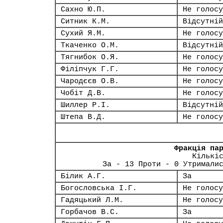
Сахно Ю.П.
Не голосу
Ситник К.М.
Відсутній
Сухий Я.М.
Не голосу
Ткаченко О.М.
Відсутній
Тягнибок О.Я.
Не голосу
Філіпчук Г.Г.
Не голосу
Чародєєв О.В.
Не голосу
Чобіт Д.В.
Не голосу
Шиллер Р.І.
Відсутній
Штепа В.Д.
Не голосу
Фракція па
Кількі
За - 13 Проти - 0 Утримали
Білик А.Г.
За
Богословська І.Г.
Не голосу
Гадяцький Л.М.
Не голосу
Горбачов В.С.
За