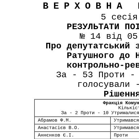
ВЕРХОВНА 
5 сесі
РЕЗУЛЬТАТИ ПО
№ 14 від 05
Про депутатський 
Ратушного до 
контрольно-ре
За - 53 Проти -
голосували 
Рішенн
Фракція Кому
Кількіс
За - 2 Проти - 10 Утрималис
Абрамов Ф.М.
Утримався
Анастасієв В.О.
Утримався
Аннєнков Є.І.
Проти