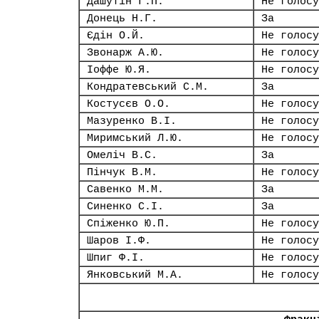
Дашутін Г.П.
Не голосу
Донець Н.Г.
За
Єдін О.Й.
Не голосу
Звонарж А.Ю.
Не голосу
Іоффе Ю.Я.
Не голосу
Кондратевський С.М.
За
Костусєв О.О.
Не голосу
Мазуренко В.І.
Не голосу
Миримський Л.Ю.
Не голосу
Омеліч В.С.
За
Пінчук В.М.
Не голосу
Савенко М.М.
За
Синенко С.І.
За
Спіженко Ю.П.
Не голосу
Шаров І.Ф.
Не голосу
Шпиг Ф.І.
Не голосу
Янковський М.А.
Не голосу