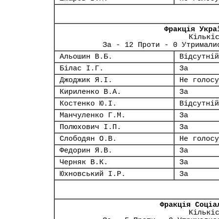
Фракція Укра
Кількі
За - 12 Проти - 0 Утримали
Альошин В.Б.
Відсутній
Білас І.Г.
За
Джоджик Я.І.
Не голосу
Кириленко В.А.
За
Костенко Ю.І.
Відсутній
Манчуленко Г.М.
За
Полюхович І.П.
За
Слободян О.В.
Не голосу
Федорин Я.В.
За
Черняк В.К.
За
Юхновський І.Р.
За
Фракція Соціа
Кількі