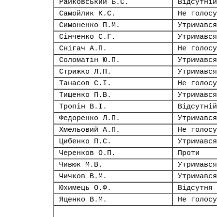
Райковський Б.С.
Відсутній
Самойлик К.С.
Не голосу
Симоненко П.М.
Утримався
Сінченко С.Г.
Утримався
Снігач А.П.
Не голосу
Соломатін Ю.П.
Утримався
Стрижко Л.П.
Утримався
Танасов С.І.
Не голосу
Тищенко П.В.
Утримався
Тропін В.І.
Відсутній
Федоренко Л.П.
Утримався
Хмельовий А.П.
Не голосу
Цибенко П.С.
Утримався
Черенков О.П.
Проти
Чивюк М.В.
Утримався
Чичков В.М.
Утримався
Юхимець О.Ф.
Відсутня
Яценко В.М.
Не голосу