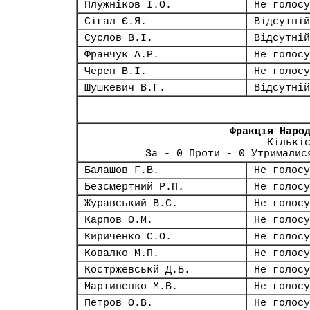
Плужніков І.О.
Не голосу
Сігал Є.Я.
Відсутній
Суслов В.І.
Відсутній
Франчук А.Р.
Не голосу
Череп В.І.
Не голосу
Шушкевич В.Г.
Відсутній
Фракція Наро
Кількі
За - 0 Проти - 0 Утрималис
Балашов Г.В.
Не голосу
Безсмертний Р.П.
Не голосу
Журавський В.С.
Не голосу
Карпов О.М.
Не голосу
Кириченко С.О.
Не голосу
Ковалко М.П.
Не голосу
Костржевськй Д.Б.
Не голосу
Мартиненко М.В.
Не голосу
Петров О.В.
Не голосу