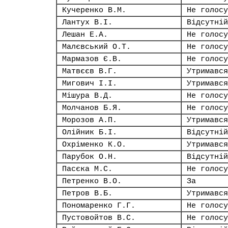
Кучеренко В.М.
Не голосу
Лантух В.І.
Відсутній
Лешан Е.А.
Не голосу
Малєвський О.Т.
Не голосу
Мармазов Є.В.
Не голосу
Матвєєв В.Г.
Утримався
Мигович І.І.
Утримався
Мішура В.Д.
Не голосу
Молчанов Б.Я.
Не голосу
Морозов А.П.
Утримався
Олійник Б.І.
Відсутній
Охріменко К.О.
Утримався
Парубок О.Н.
Відсутній
Пасєка М.С.
Не голосу
Петренко В.О.
За
Петров В.Б.
Утримався
Пономаренко Г.Г.
Не голосу
Пустовойтов В.С.
Не голосу