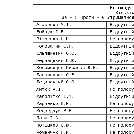
Не входя
Кількі
За - 5 Проти - 0 Утрималис
Агафонов М.І.
Відсутній
Бойчук І.В.
Відсутній
Вітренко Н.М.
Не голосу
Головатий С.П.
Відсутній
Єльяшкевич О.С.
Відсутній
Жердицький В.Ю.
Відсутній
Коломойцев-Рибалка В.Е.
Відсутній
Лавринович О.В.
Відсутній
Лєщинський О.О.
Відсутній
Литюк А.І.
Не голосу
Малолітко І.Ф.
Відсутній
Марченко В.Р.
Не голосу
Медведчук В.В.
Не голосу
Плющ І.С.
Не голосу
Потімков С.Ю.
Не голосу
Романчук П.М.
Не голосу