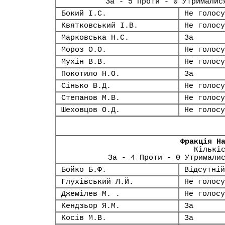
За - 5 Проти - 0 Утрималис
Бокий І.С.
Не голосу
Квятковський І.В.
Не голосу
Марковська Н.С.
За
Мороз О.О.
Не голосу
Мухін В.В.
Не голосу
Покотило Н.О.
За
Сінько В.Д.
Не голосу
Степанов М.В.
Не голосу
Шеховцов О.Д.
Не голосу
Фракція Н
Кількі
За - 4 Проти - 0 Утримали
Бойко Б.Ф.
Відсутній
Глухівський Л.Й.
Не голосу
Джемілев М. .
Не голосу
Кендзьор Я.М.
За
Косів М.В.
За