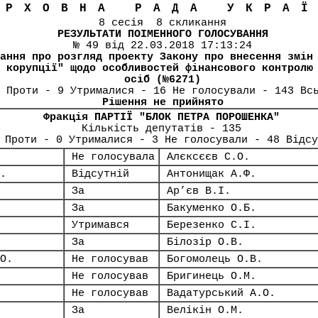
ЕРХОВНА РАДА УКРА
8 сесія 8 скликання
РЕЗУЛЬТАТИ ПОІМЕННОГО ГОЛОСУВАННЯ
№ 49 від 22.03.2018 17:13:24
ання про розгляд проекту Закону про внесення змін
 корупції" щодо особливостей фінансового контролю
осіб (№6271)
 Проти - 9 Утрималися - 16 Не голосували - 143 Вс
Рішення не прийнято
Фракція ПАРТІЇ "БЛОК ПЕТРА ПОРОШЕНКА"
Кількість депутатів - 135
 Проти - 0 Утрималися - 3 Не голосували - 48 Відсу
Не голосувала
Алєксєєв С.О.
.
Відсутній
Антонищак А.Ф.
За
Ар’єв В.І.
За
Бакуменко О.Б.
Утримався
Березенко С.І.
За
Білозір О.В.
О.
Не голосував
Богомолець О.В.
Не голосував
Бригинець О.М.
Не голосував
Вадатурський А.О.
За
Велікін О.М.