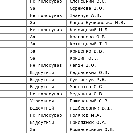
Не голосував
Єленський В.Є.
За
Єфремова І.О.
Не голосував
Іванчук А.В.
За
Кацер-Бучковська Н.В.
Не голосував
Княжицький М.Л.
За
Колганова О.В.
За
Котвіцький І.О.
За
Кривенко В.В.
За
Кришин О.Ю.
Не голосував
Лапін І.О.
Відсутній
Ледовських О.В.
Відсутній
Лук’янчук Р.В.
Відсутній
Масоріна О.С.
Не голосував
Медуниця О.В.
Утримався
Пашинський С.В.
Відсутній
Підберезняк В.І.
Не голосував
Поляков М.А.
Відсутній
Присяжнюк О.А.
За
Романовський О.В.