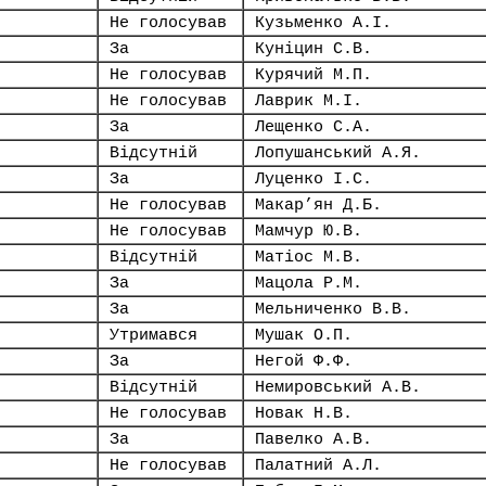
Не голосував
Кузьменко А.І.
За
Куніцин С.В.
Не голосував
Курячий М.П.
Не голосував
Лаврик М.І.
За
Лещенко С.А.
Відсутній
Лопушанський А.Я.
За
Луценко І.С.
Не голосував
Макар’ян Д.Б.
Не голосував
Мамчур Ю.В.
Відсутній
Матіос М.В.
За
Мацола Р.М.
За
Мельниченко В.В.
Утримався
Мушак О.П.
За
Негой Ф.Ф.
Відсутній
Немировський А.В.
Не голосував
Новак Н.В.
За
Павелко А.В.
Не голосував
Палатний А.Л.