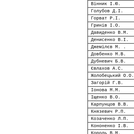
Вінник І.Ю.
Голубов Д.І.
Горват Р.І.
Гринів І.О.
Давиденко В.М.
Денисенко В.І.
Джемілєв М. .
Довбенко М.В.
Дубневич Б.В.
Євлахов А.С.
Жолобецький О.О.
Загорій Г.В.
Іонова М.М.
Іщенко В.О.
Карпунцов В.В.
Князевич Р.П.
Козаченко Л.П.
Кононенко І.В.
Король В.М.