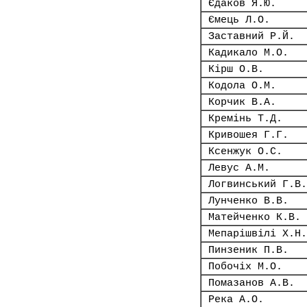
Єдаков Я.Ю.
Ємець Л.О.
Заставний Р.Й.
Кадикало М.О.
Кірш О.В.
Кодола О.М.
Корчик В.А.
Кремінь Т.Д.
Кривошея Г.Г.
Ксенжук О.С.
Левус А.М.
Логвинський Г.В.
Лунченко В.В.
Матейченко К.В.
Мепарішвілі Х.Н.
Пинзеник П.В.
Побочіх М.О.
Помазанов А.В.
Река А.О.