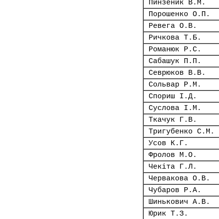
Пинзеник В.М.
Порошенко О.П.
Ревега О.В.
Ричкова Т.Б.
Романюк Р.С.
Сабашук П.П.
Севрюков В.В.
Сольвар Р.М.
Спориш І.Д.
Суслова І.М.
Ткачук Г.В.
Тригубенко С.М.
Усов К.Г.
Фролов М.О.
Чекіта Г.Л.
Червакова О.В.
Чубаров Р.А.
Шинькович А.В.
Юрик Т.З.