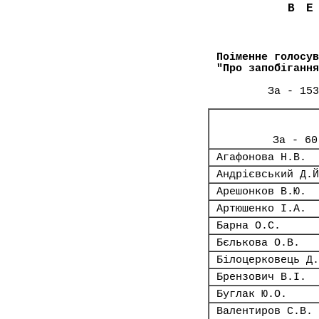
В
Поіменне голосув
"Про запобігання
За - 153
За - 60
Агафонова Н.В.
Андрієвський Д.Й
Арешонков В.Ю.
Артюшенко І.А.
Барна О.С.
Бєлькова О.В.
Білоцерковець Д.
Брензович В.І.
Буглак Ю.О.
Валентиров С.В.