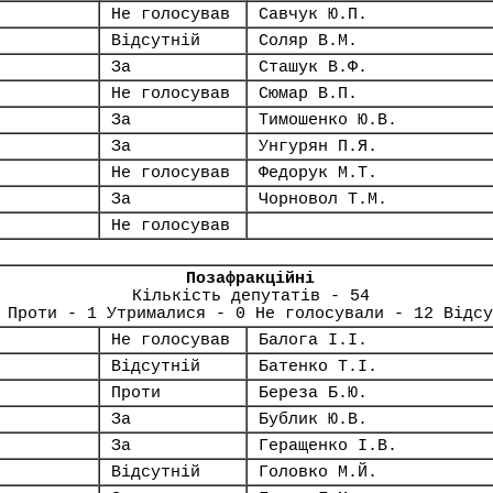
Не голосував
Савчук Ю.П.
Відсутній
Соляр В.М.
За
Сташук В.Ф.
Не голосував
Сюмар В.П.
За
Тимошенко Ю.В.
За
Унгурян П.Я.
Не голосував
Федорук М.Т.
За
Чорновол Т.М.
Не голосував
Позафракційні
Кількість депутатів - 54
 Проти - 1 Утрималися - 0 Не голосували - 12 Відсу
Не голосував
Балога І.І.
Відсутній
Батенко Т.І.
Проти
Береза Б.Ю.
За
Бублик Ю.В.
За
Геращенко І.В.
Відсутній
Головко М.Й.