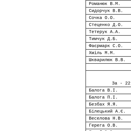
Романюк В.М.
Сидорчук В.В.
Сочка О.О.
Стеценко Д.О.
Тетерук А.А.
Тимчук Д.Б.
Фаєрмарк С.О.
Хміль М.М.
Шкварилюк В.В.
За - 22
Балога В.І.
Балога П.І.
Безбах Я.Я.
Білецький А.Є.
Веселова Н.В.
Герега О.В.