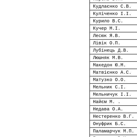
Кудлаєнко С.В.
Куліченко І.І.
Курило В.С.
Кучер М.І.
Лесюк Я.В.
Лівік О.П.
Лубінець Д.В.
Люшняк М.В.
Македон Ю.М.
Матвієнко А.С.
Матузко О.О.
Мельник С.І.
Мельничук І.І.
Найєм М. .
Недава О.А.
Нестеренко В.Г.
Онуфрик Б.С.
Паламарчук М.П.