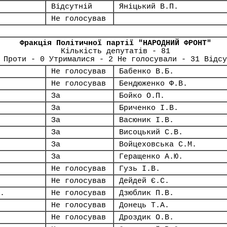
Відсутній
Яніцький В.П.
Не голосував
Фракція Політичної партії "НАРОДНИЙ ФРОНТ"
Кількість депутатів - 81
 Проти - 0 Утрималися - 2 Не голосували - 31 Відсу
Не голосував
Бабенко В.Б.
Не голосував
Бендюженко Ф.В.
За
Бойко О.П.
За
Бриченко І.В.
За
Васюник І.В.
За
Висоцький С.В.
За
Войцеховська С.М.
За
Геращенко А.Ю.
Не голосував
Гузь І.В.
Не голосував
Дейдей Є.С.
.
Не голосував
Дзюблик П.В.
Не голосував
Донець Т.А.
Не голосував
Дроздик О.В.