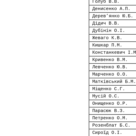
Голуб В.В.
Денисенко А.П.
Дерев’янко Ю.Б.
Дідич В.В.
Дубінін О.І.
Жеваго К.В.
Кишкар П.М.
Констанкевич І.М
Кривенко В.М.
Левченко Ю.В.
Марченко О.О.
Матківський Б.М.
Міщенко С.Г.
Мусій О.С.
Онищенко О.Р.
Парасюк В.З.
Петренко О.М.
Розенблат Б.С.
Сироїд О.І.