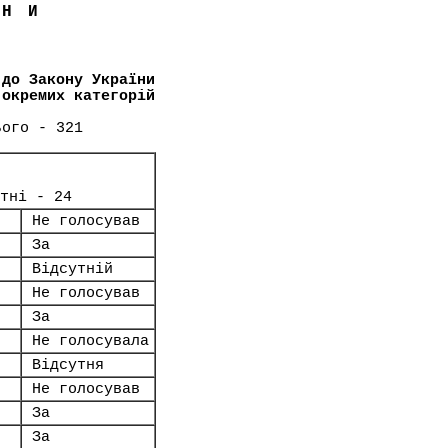
ЇНИ
 до Закону України
 окремих категорій
ього - 321
тні - 24
Не голосував
За
Відсутній
Не голосував
За
Не голосувала
Відсутня
Не голосував
За
За