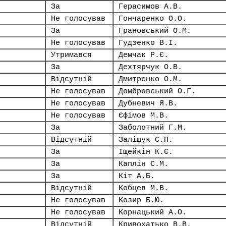
За
Герасимов А.В.
Не голосував
Гончаренко О.О.
За
Грановський О.М.
Не голосував
Гудзенко В.І.
Утримався
Демчак Р.Є.
За
Дехтярчук О.В.
Відсутній
Дмитренко О.М.
Не голосував
Домбровський О.Г.
Не голосував
Дубневич Я.В.
Не голосував
Єфімов М.В.
За
Заболотний Г.М.
Відсутній
Заліщук С.П.
За
Іщейкін К.Є.
За
Каплін С.М.
За
Кіт А.Б.
Відсутній
Кобцев М.В.
Не голосував
Козир Б.Ю.
Не голосував
Корнацький А.О.
Відсутній
Кривохатько В.В.