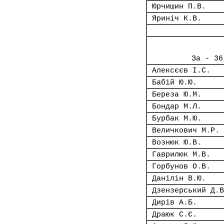
Юрчишин П.В.
Яриніч К.В.
За - 36
Алексєєв І.С.
Бабій Ю.Ю.
Береза Ю.М.
Бондар М.Л.
Бурбак М.Ю.
Величкович М.Р.
Вознюк Ю.В.
Гаврилюк М.В.
Горбунов О.В.
Данілін В.Ю.
Дзензерський Д.В
Дирів А.Б.
Драюк С.Є.