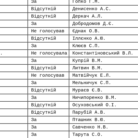
За
Гопко Г.М.
Відсутній
Денисенко А.С.
Відсутній
Деркач А.Л.
За
Добродомов Д.Є.
Не голосував
Єднак О.В.
Відсутній
Іллєнко А.Ю.
За
Клюєв С.П.
.
Не голосувала
Константіновський В.Л.
За
Купрій В.М.
Відсутній
Литвин В.М.
Не голосував
Матвійчук Е.Л.
За
Мельничук С.П.
Відсутній
Мураєв Є.В.
За
Ничипоренко В.М.
Відсутній
Осуховський О.І.
Відсутній
Парубій А.В.
За
Пташник В.Ю.
За
Савченко Н.В.
За
Тарута С.О.