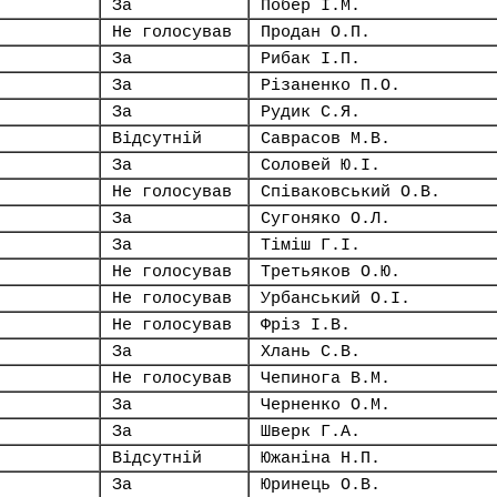
За
Побер І.М.
Не голосував
Продан О.П.
За
Рибак І.П.
За
Різаненко П.О.
За
Рудик С.Я.
Відсутній
Саврасов М.В.
За
Соловей Ю.І.
Не голосував
Співаковський О.В.
За
Сугоняко О.Л.
За
Тіміш Г.І.
Не голосував
Третьяков О.Ю.
Не голосував
Урбанський О.І.
Не голосував
Фріз І.В.
За
Хлань С.В.
Не голосував
Чепинога В.М.
За
Черненко О.М.
За
Шверк Г.А.
Відсутній
Южаніна Н.П.
За
Юринець О.В.