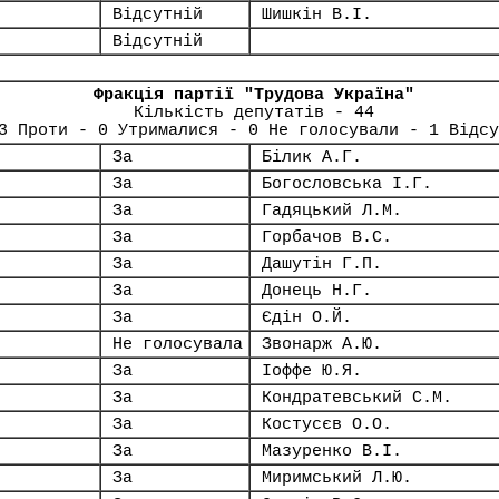
Відсутній
Шишкін В.І.
Відсутній
Фракція партії "Трудова Україна"
Кількість депутатів - 44
3 Проти - 0 Утрималися - 0 Не голосували - 1 Відсу
За
Білик А.Г.
За
Богословська І.Г.
За
Гадяцький Л.М.
За
Горбачов В.С.
За
Дашутін Г.П.
За
Донець Н.Г.
За
Єдін О.Й.
Не голосувала
Звонарж А.Ю.
За
Іоффе Ю.Я.
За
Кондратевський С.М.
За
Костусєв О.О.
За
Мазуренко В.І.
За
Миримський Л.Ю.