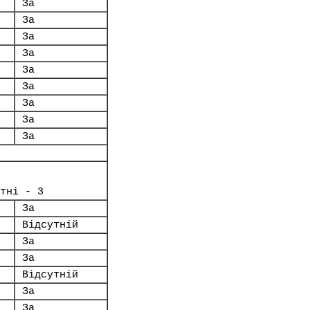
За
За
За
За
За
За
За
За
За
тні - 3
За
Відсутній
За
За
Відсутній
За
За