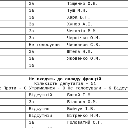
За
Тіщенко О.В.
За
Туш М.Н.
За
Хара В.Г.
За
Хунов А.І.
За
Чекалін В.М.
За
Чернічко О.М.
Не голосував
Чичканов С.В.
За
Штепа Н.П.
За
Яковенко О.М.
За
Не входять до складу фракцій
Кількість депутатів - 51
2 Проти - 0 Утрималися - 0 Не голосували - 9 Відсу
Відсутній
Бакай І.М.
За
Біловол О.М.
Відсутня
Бойчук І.В.
Відсутній
Вітренко Н.М.
За
Головатий С.П.