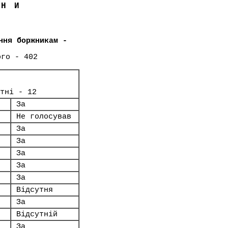
ЇНИ
ння боржникам -
ого - 402
тні - 12
За
Не голосував
За
За
За
За
За
Відсутня
За
Відсутній
За