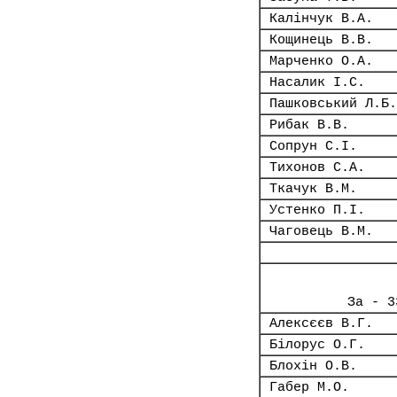
Калінчук В.А.
Кощинець В.В.
Марченко О.А.
Насалик І.С.
Пашковський Л.Б.
Рибак В.В.
Сопрун С.І.
Тихонов С.А.
Ткачук В.М.
Устенко П.І.
Чаговець В.М.
За - 3
Алексєєв В.Г.
Білорус О.Г.
Блохін О.В.
Габер М.О.