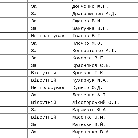
За
Донченко Ю.Г.
За
Драголюнцев А.Д.
За
Єщенко В.М.
За
Заклунна В.Г.
Не голосував
Іванов В.Г.
За
Клочко М.О.
За
Кондратенко А.І.
За
Кочерга В.Г.
За
Красняков Є.В.
Відсутній
Крючков Г.К.
Відсутній
Кухарчук М.А.
Не голосував
Кушнір О.Д.
За
Левченко А.І.
Відсутній
Лісогорський О.І.
За
Марамзін Ф.А.
Відсутній
Масенко О.М.
За
Матвєєв В.Й.
За
Мироненко В.А.