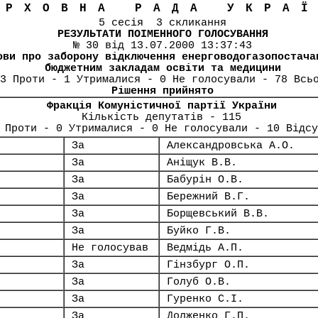
ЕРХОВНА РАДА УКРА
5 сесія 3 скликання
РЕЗУЛЬТАТИ ПОІМЕННОГО ГОЛОСУВАННЯ
№ 30 від 13.07.2000 13:37:43
ови про заборону відключення енерговодогазопостача
бюджетним закладам освіти та медицини
3 Проти - 1 Утрималися - 0 Не голосували - 78 Всь
Рішення прийнято
Фракція Комуністичної партії України
Кількість депутатів - 115
 Проти - 0 Утрималися - 0 Не голосували - 10 Відсу
За
Александровська А.О.
За
Аніщук В.В.
За
Бабурін О.В.
За
Бережний В.Г.
За
Борщевський В.В.
За
Буйко Г.В.
Не голосував
Ведмідь А.П.
За
Гінзбург О.П.
За
Голуб О.В.
За
Гуренко С.І.
За
Долженко Г.П.