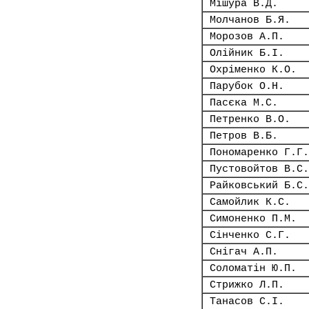
Мішура В.Д.
Молчанов Б.Я.
Морозов А.П.
Олійник Б.І.
Охріменко К.О.
Парубок О.Н.
Пасєка М.С.
Петренко В.О.
Петров В.Б.
Пономаренко Г.Г.
Пустовойтов В.С.
Райковський Б.С.
Самойлик К.С.
Симоненко П.М.
Сінченко С.Г.
Снігач А.П.
Соломатін Ю.П.
Стрижко Л.П.
Танасов С.І.