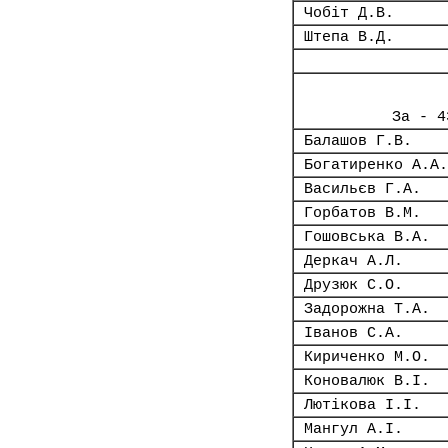
Чобіт Д.В.
Штепа В.Д.
За - 4
Балашов Г.В.
Богатиренко А.А.
Васильєв Г.А.
Горбатов В.М.
Гошовська В.А.
Деркач А.Л.
Друзюк С.О.
Задорожна Т.А.
Іванов С.А.
Кириченко М.О.
Коновалюк В.І.
Лютікова І.І.
Мангул А.І.