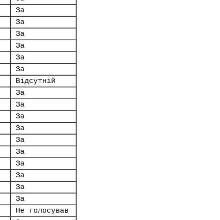
За
За
За
За
За
За
Відсутній
За
За
За
За
За
За
За
За
За
За
Не голосував