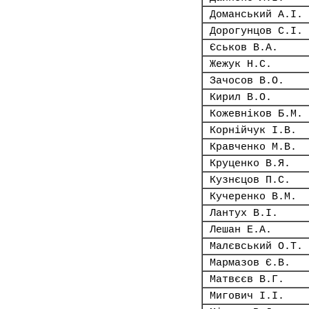
Доманський А.І.
Дорогунцов С.І.
Єськов В.А.
Жежук Н.С.
Зачосов В.О.
Кирил В.О.
Кожевніков Б.М.
Корнійчук І.В.
Кравченко М.В.
Круценко В.Я.
Кузнєцов П.С.
Кучеренко В.М.
Лантух В.І.
Лешан Е.А.
Малєвський О.Т.
Мармазов Є.В.
Матвєєв В.Г.
Мигович І.І.