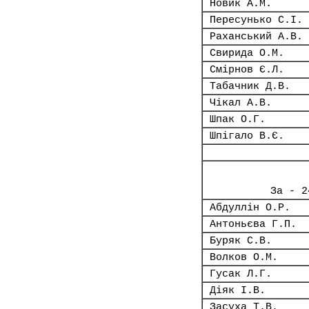
Новик А.М.
Пересунько С.І.
Раханський А.В.
Свирида О.М.
Смірнов Є.Л.
Табачник Д.В.
Чікал А.В.
Шпак О.Г.
Шпігало В.Є.
За - 2
Абдуллін О.Р.
Антоньєва Г.П.
Буряк С.В.
Волков О.М.
Гусак Л.Г.
Діяк І.В.
Засуха Т.В.