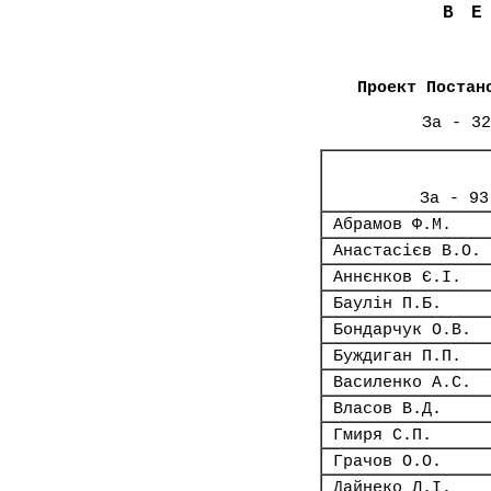
В
Проект Постан
За - 32
За - 93
Абрамов Ф.М.
Анастасієв В.О.
Аннєнков Є.І.
Баулін П.Б.
Бондарчук О.В.
Буждиган П.П.
Василенко А.С.
Власов В.Д.
Гмиря С.П.
Грачов О.О.
Дайнеко Л.І.