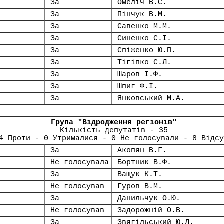
За
Омеліч В.С.
За
Пінчук В.М.
За
Савенко М.М.
За
Синенко С.І.
За
Спіженко Ю.П.
За
Тігіпко С.Л.
За
Шаров І.Ф.
За
Шпиг Ф.І.
За
Янковський М.А.
Група "Відродження регіонів"
Кількість депутатів - 35
4 Проти - 0 Утрималися - 0 Не голосували - 8 Відсу
За
Акопян В.Г.
Не голосувала
Бортник В.Ф.
За
Ващук К.Т.
Не голосував
Гуров В.М.
За
Данильчук О.Ю.
Не голосував
Задорожній О.В.
За
Звягільський Ю.Л.