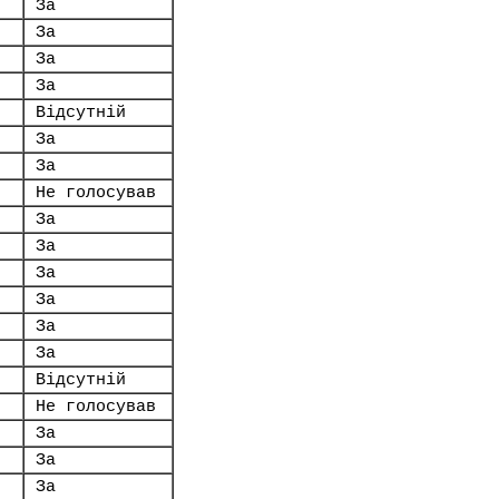
За
За
За
За
Відсутній
За
За
Не голосував
За
За
За
За
За
За
Відсутній
Не голосував
За
За
За