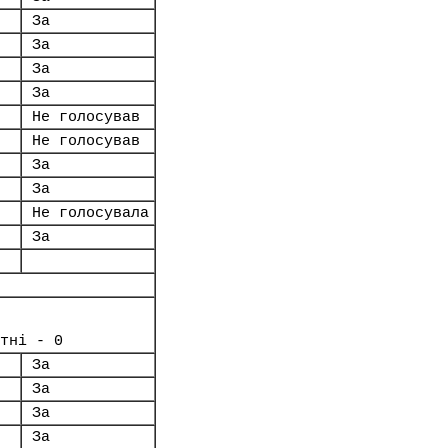
За
За
За
За
Не голосував
Не голосував
За
За
Не голосувала
За
тні - 0
За
За
За
За