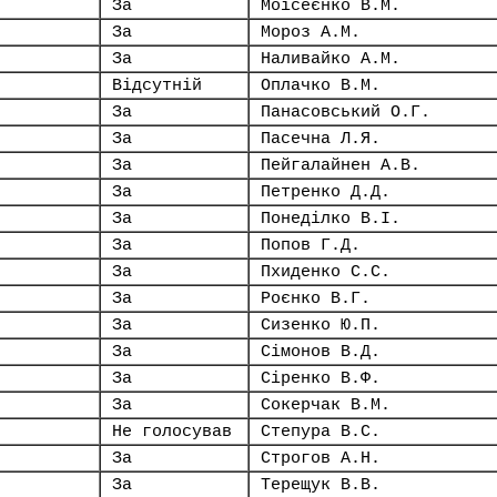
За
Моісеєнко В.М.
За
Мороз А.М.
За
Наливайко А.М.
Відсутній
Оплачко В.М.
За
Панасовський О.Г.
За
Пасечна Л.Я.
За
Пейгалайнен А.В.
За
Петренко Д.Д.
За
Понеділко В.І.
За
Попов Г.Д.
За
Пхиденко С.С.
За
Роєнко В.Г.
За
Сизенко Ю.П.
За
Сімонов В.Д.
За
Сіренко В.Ф.
За
Сокерчак В.М.
Не голосував
Степура В.С.
За
Строгов А.Н.
За
Терещук В.В.