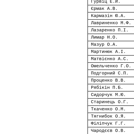
Гурвіц Е.Й.
Єрмак А.В.
Кармазін Ю.А.
Лавриненко М.Ф.
Лазаренко П.І.
Лимар Н.О.
Мазур О.А.
Мартинюк А.І.
Матвієнко А.С.
Омельченко Г.О.
Подгорний С.П.
Проценко В.В.
Рябікін П.Б.
Сидорчук М.Ю.
Старинець О.Г.
Ткаченко О.М.
Тягнибок О.Я.
Філіпчук Г.Г.
Чародєєв О.В.