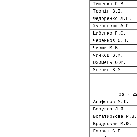
Тищенко П.В.
Тропін В.І.
Федоренко Л.П.
Хмельовий А.П.
Цибенко П.С.
Черенков О.П.
Чивюк М.В.
Чичков В.М.
Юхимець О.Ф.
Яценко В.М.
За - 2
Агафонов М.І.
Безугла Л.Я.
Богатирьова Р.В.
Бродський М.Ю.
Гавриш С.Б.