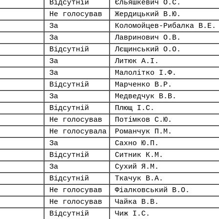
Відсутній
Єльяшкевич О.С.
Не голосував
Жердицький В.Ю.
За
Коломойцев-Рибалка В.Е.
За
Лавринович О.В.
Відсутній
Лєщинський О.О.
За
Литюк А.І.
За
Малолітко І.Ф.
Відсутній
Марченко В.Р.
За
Медведчук В.В.
Відсутній
Плющ І.С.
Не голосував
Потімков С.Ю.
Не голосувала
Романчук П.М.
За
Сахно Ю.П.
Відсутній
Ситник К.М.
За
Сухий Я.М.
Відсутній
Ткачук В.А.
Не голосував
Фіалковський В.О.
Не голосував
Чайка В.В.
Відсутній
Чиж І.С.