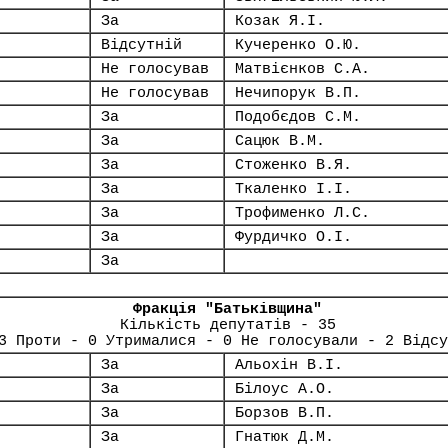
За
Козак Я.І.
Відсутній
Кучеренко О.Ю.
Не голосував
Матвієнков С.А.
Не голосував
Нечипорук В.П.
За
Подобєдов С.М.
За
Сацюк В.М.
За
Стоженко В.Я.
За
Ткаленко І.І.
За
Трофименко Л.С.
За
Фурдичко О.І.
За
Фракція "Батьківщина"
Кількість депутатів - 35
3 Проти - 0 Утрималися - 0 Не голосували - 2 Відсу
За
Альохін В.І.
За
Білоус А.О.
За
Борзов В.П.
За
Гнатюк Д.М.