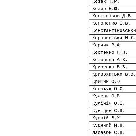
Козак Т.Р.
Козир Б.Ю.
Колєсніков Д.В.
Кононенко І.В.
Константіновськи
Королевська Н.Ю.
Корчик В.А.
Костенко П.П.
Кошелєва А.В.
Кривенко В.В.
Кривохатько В.В.
Кришин О.Ю.
Ксенжук О.С.
Кужель О.В.
Кулініч О.І.
Куніцин С.В.
Купрій В.М.
Курячий М.П.
Лабазюк С.П.