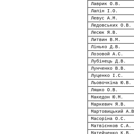
Лаврик О.В.
Лапін І.О.
Левус А.М.
Ледовських О.В.
Лесюк Я.В.
Литвин В.М.
Лінько Д.В.
Лозовой А.С.
Лубінець Д.В.
Лунченко В.В.
Луценко І.С.
Льовочкіна Ю.В.
Ляшко О.В.
Македон Ю.М.
Маркевич Я.В.
Мартовицький А.В
Масоріна О.С.
Матвієнков С.А.
Матейченко К.В.