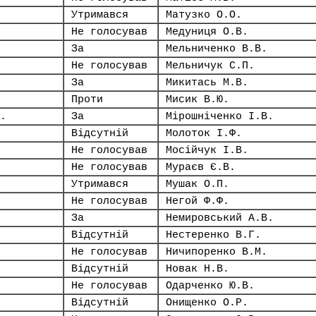
Утримався
Матузко О.О.
Не голосував
Медуниця О.В.
За
Мельниченко В.В.
Не голосував
Мельничук С.П.
За
Микитась М.В.
Проти
Мисик В.Ю.
.
За
Мірошніченко І.В.
Відсутній
Молоток І.Ф.
Не голосував
Мосійчук І.В.
Не голосував
Мураєв Є.В.
Утримався
Мушак О.П.
Не голосував
Негой Ф.Ф.
За
Немировський А.В.
Відсутній
Нестеренко В.Г.
Не голосував
Ничипоренко В.М.
Відсутній
Новак Н.В.
Не голосував
Одарченко Ю.В.
Відсутній
Онищенко О.Р.