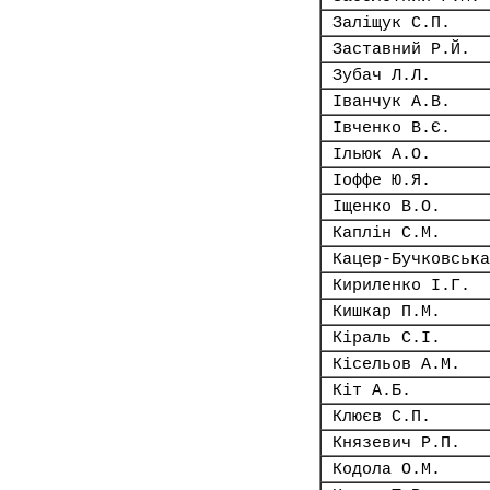
Заліщук С.П.
Заставний Р.Й.
Зубач Л.Л.
Іванчук А.В.
Івченко В.Є.
Ільюк А.О.
Іоффе Ю.Я.
Іщенко В.О.
Каплін С.М.
Кацер-Бучковська
Кириленко І.Г.
Кишкар П.М.
Кіраль С.І.
Кісельов А.М.
Кіт А.Б.
Клюєв С.П.
Князевич Р.П.
Кодола О.М.