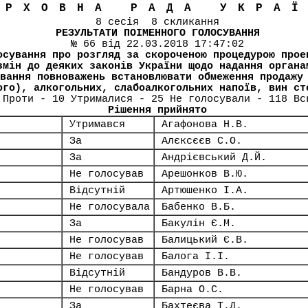
ЕРХОВНА РАДА УКРА
8 сесія 8 скликання
РЕЗУЛЬТАТИ ПОІМЕННОГО ГОЛОСУВАННЯ
№ 66 від 22.03.2018 17:47:02
осування про розгляд за скороченою процедурою прое
змін до деяких законів України щодо надання органа
вання повноважень встановлювати обмеження продажу
ого), алкогольних, слабоалкогольних напоїв, вин ст
 Проти - 10 Утрималися - 25 Не голосували - 118 Вс
Рішення прийнято
Утримався
Агафонова Н.В.
За
Алєксєєв С.О.
За
Андрієвський Д.Й.
Не голосував
Арешонков В.Ю.
Відсутній
Артюшенко І.А.
Не голосувала
Бабенко В.Б.
За
Бакулін Є.М.
Не голосував
Балицький Є.В.
Не голосував
Балога І.І.
Відсутній
Бандуров В.В.
Не голосував
Барна О.С.
За
Бахтеєва Т.Д.