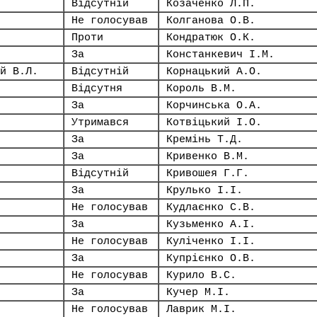
Відсутній
Козаченко Л.П.
Не голосував
Колганова О.В.
Проти
Кондратюк О.К.
За
Констанкевич І.М.
й В.Л.
Відсутній
Корнацький А.О.
Відсутня
Король В.М.
За
Корчинська О.А.
Утримався
Котвіцький І.О.
За
Кремінь Т.Д.
За
Кривенко В.М.
Відсутній
Кривошея Г.Г.
За
Крулько І.І.
Не голосував
Кудлаєнко С.В.
За
Кузьменко А.І.
Не голосував
Куліченко І.І.
За
Купрієнко О.В.
Не голосував
Курило В.С.
За
Кучер М.І.
Не голосував
Лаврик М.І.