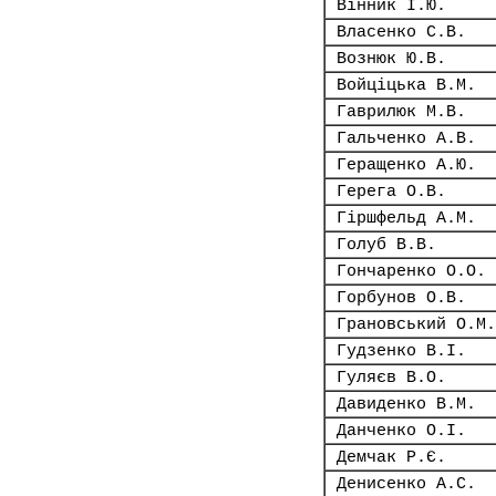
Вінник І.Ю.
Власенко С.В.
Вознюк Ю.В.
Войціцька В.М.
Гаврилюк М.В.
Гальченко А.В.
Геращенко А.Ю.
Герега О.В.
Гіршфельд А.М.
Голуб В.В.
Гончаренко О.О.
Горбунов О.В.
Грановський О.М.
Гудзенко В.І.
Гуляєв В.О.
Давиденко В.М.
Данченко О.І.
Демчак Р.Є.
Денисенко А.С.