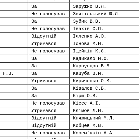
За
Заружко В.Л.
Не голосував
Звягільський Ю.Л.
За
Зубик В.В.
Не голосував
Івахів С.П.
Відсутній
Іллєнко А.Ю.
Утримався
Іонова М.М.
Не голосував
Іщейкін К.Є.
За
Кадикало М.О.
За
Карпунцов В.В.
 Н.В.
За
Кацуба В.М.
Утримався
Кириченко О.М.
За
Ківалов С.В.
За
Кірш О.В.
Не голосував
Кіссе А.І.
Утримався
Клімов Л.М.
Відсутній
Княжицький М.Л.
Відсутній
Кобцев М.В.
Не голосував
Кожем’якін А.А.