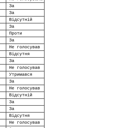
За
За
Відсутній
За
Проти
За
Не голосував
Відсутня
За
Не голосував
Утримався
За
Не голосував
Відсутній
За
За
Відсутня
Не голосував