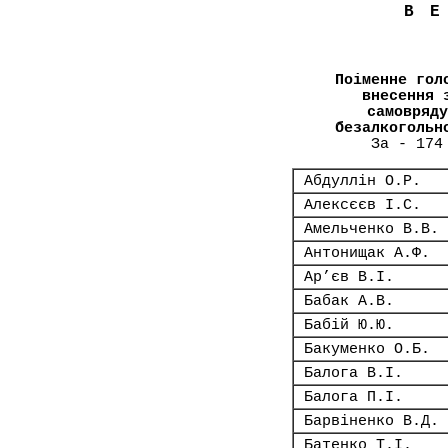
В
Поіменне гол
внесення 
самовряду
безалкогольн
За - 174
Абдуллін О.Р.
Алексєєв І.С.
Амельченко В.В.
Антонищак А.Ф.
Ар’єв В.І.
Бабак А.В.
Бабій Ю.Ю.
Бакуменко О.Б.
Балога В.І.
Балога П.І.
Барвіненко В.Д.
Батенко Т.І.