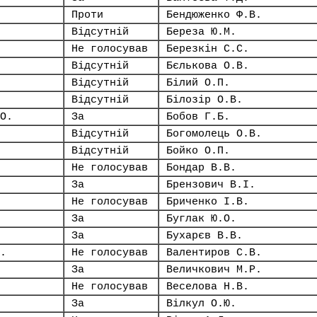
Проти
Бендюженко Ф.В.
Відсутній
Береза Ю.М.
Не голосував
Березкін С.С.
Відсутній
Бєлькова О.В.
Відсутній
Білий О.П.
Відсутній
Білозір О.В.
О.
За
Бобов Г.Б.
Відсутній
Богомолець О.В.
Відсутній
Бойко О.П.
Не голосував
Бондар В.В.
За
Брензович В.І.
Не голосував
Бриченко І.В.
За
Буглак Ю.О.
За
Бухарєв В.В.
.
Не голосував
Валентиров С.В.
За
Величкович М.Р.
Не голосував
Веселова Н.В.
За
Вілкул О.Ю.