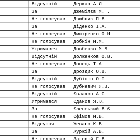
Відсутній
Деркач А.Л.
За
Джемілєв М. .
.
Не голосував
Дзюблик П.В.
За
Діденко І.А.
Не голосував
Дмитренко О.М.
Не голосував
Добкін М.М.
Утримався
Довбенко М.В.
Відсутній
Долженков О.В.
.
Не голосував
Донець Т.А.
За
Дроздик О.В.
Відсутній
Дубінін О.І.
Не голосував
Дубневич Я.В.
Відсутній
Євлахов А.С.
Утримався
Єдаков Я.Ю.
За
Єленський В.Є.
Не голосував
Єфімов М.В.
Відсутня
Жеваго К.В.
За
Журжій А.В.
Не голосував
Загорій Г.В.