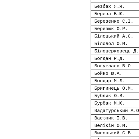
Безбах Я.Я.
Береза Б.Ю.
Березенко С.І.
Березюк О.Р.
Білецький А.Є.
Біловол О.М.
Білоцерковець Д.
Богдан Р.Д.
Богуслаєв В.О.
Бойко Ю.А.
Бондар М.Л.
Бригинець О.М.
Бублик Ю.В.
Бурбак М.Ю.
Вадатурський А.О
Васюник І.В.
Велікін О.М.
Висоцький С.В.