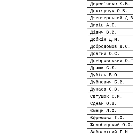
Дерев’янко Ю.Б.
Дехтярчук О.В.
Дзензерський Д.В
Дирів А.Б.
Дідич В.В.
Добкін Д.М.
Добродомов Д.Є.
Довгий О.С.
Домбровський О.Г
Драюк С.Є.
Дубіль В.О.
Дубневич Б.В.
Дунаєв С.В.
Євтушок С.М.
Єднак О.В.
Ємець Л.О.
Єфремова І.О.
Жолобецький О.О.
Заболотний Г.М.