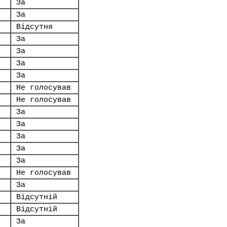
За
За
Відсутня
За
За
За
За
Не голосував
Не голосував
За
За
За
За
За
Не голосував
За
Відсутній
Відсутній
За