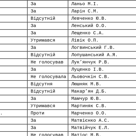
За
Ланьо М.І.
За
Ларін С.М.
Відсутній
Левченко Ю.В.
За
Ленський О.О.
За
Лещенко С.А.
Утримався
Лівік О.П.
За
Логвинський Г.В.
Відсутній
Лопушанський А.Я.
Не голосував
Лук’янчук Р.В.
За
Луценко І.В.
Не голосувала
Льовочкін С.В.
Відсутня
Люшняк М.В.
Відсутній
Макар’ян Д.Б.
За
Мамчур Ю.В.
Утримався
Мартиняк С.В.
.
Проти
Марченко О.О.
За
Матвієнко А.С.
За
Матвійчук Е.Л.
Не голосував
Матіос М.В.