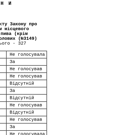
ЇНИ
кту Закону про
м місцевого
 пива (крім
олових (№3149)
ього - 327
Не голосувала
За
Не голосував
Не голосував
Відсутній
За
Відсутній
Не голосував
Відсутній
Не голосував
За
Не голосувала