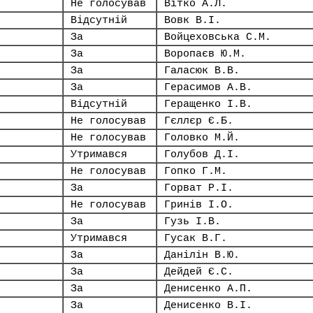
Не голосував
Вітко А.Л.
Відсутній
Вовк В.І.
За
Войцеховська С.М.
За
Воропаєв Ю.М.
За
Галасюк В.В.
За
Герасимов А.В.
Відсутній
Геращенко І.В.
Не голосував
Гєллєр Є.Б.
Не голосував
Головко М.Й.
Утримався
Голубов Д.І.
Не голосував
Гопко Г.М.
За
Горват Р.І.
Не голосував
Гринів І.О.
За
Гузь І.В.
Утримався
Гусак В.Г.
За
Данілін В.Ю.
За
Дейдей Є.С.
За
Денисенко А.П.
За
Денисенко В.І.