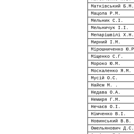
Матківський Б.М.
Мацола Р.М.
Мельник С.І.
Мельничук І.І.
Мепарішвілі Х.Н.
Мирний І.М.
Мірошниченко Ю.Р
Міщенко С.Г.
Мороко Ю.М.
Москаленко Я.М.
Мусій О.С.
Найєм М. .
Недава О.А.
Немиря Г.М.
Нечаєв О.І.
Німченко В.І.
Новинський В.В.
Омельянович Д.С.