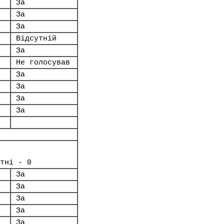
За
За
За
Відсутній
За
Не голосував
За
За
За
За
тні - 0
За
За
За
За
За