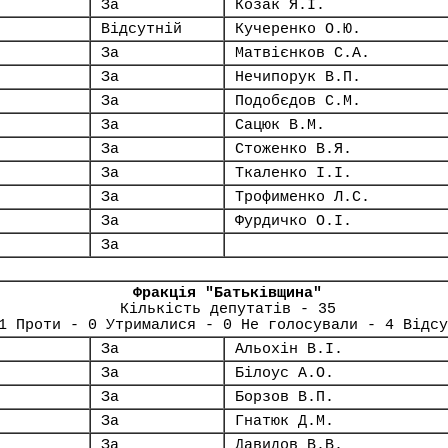
За
Козак Я.І.
Відсутній
Кучеренко О.Ю.
За
Матвієнков С.А.
За
Нечипорук В.П.
За
Подобєдов С.М.
За
Сацюк В.М.
За
Стоженко В.Я.
За
Ткаленко І.І.
За
Трофименко Л.С.
За
Фурдичко О.І.
За
Фракція "Батьківщина"
Кількість депутатів - 35
1 Проти - 0 Утрималися - 0 Не голосували - 4 Відсу
За
Альохін В.І.
За
Білоус А.О.
За
Борзов В.П.
За
Гнатюк Д.М.
За
Давидов В.В.