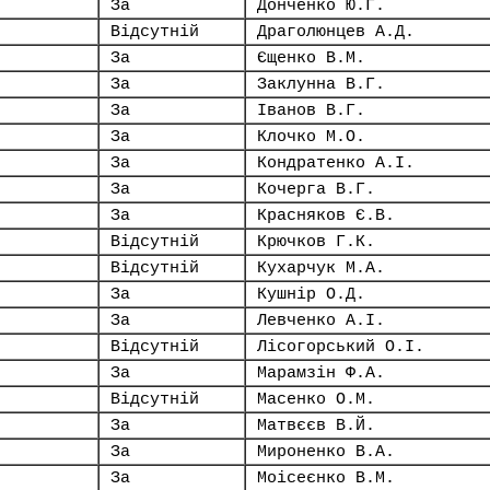
За
Донченко Ю.Г.
Відсутній
Драголюнцев А.Д.
За
Єщенко В.М.
За
Заклунна В.Г.
За
Іванов В.Г.
За
Клочко М.О.
За
Кондратенко А.І.
За
Кочерга В.Г.
За
Красняков Є.В.
Відсутній
Крючков Г.К.
Відсутній
Кухарчук М.А.
За
Кушнір О.Д.
За
Левченко А.І.
Відсутній
Лісогорський О.І.
За
Марамзін Ф.А.
Відсутній
Масенко О.М.
За
Матвєєв В.Й.
За
Мироненко В.А.
За
Моісеєнко В.М.