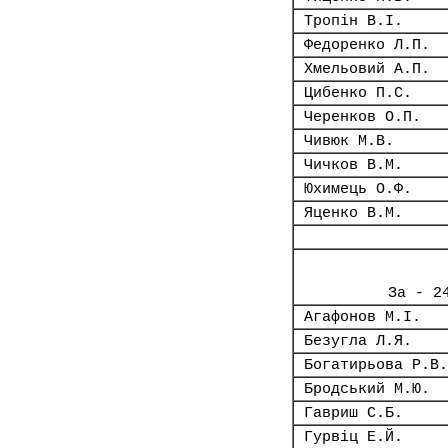
Тропін В.І.
Федоренко Л.П.
Хмельовий А.П.
Цибенко П.С.
Черенков О.П.
Чивюк М.В.
Чичков В.М.
Юхимець О.Ф.
Яценко В.М.
За - 2
Агафонов М.І.
Безугла Л.Я.
Богатирьова Р.В.
Бродський М.Ю.
Гавриш С.Б.
Гурвіц Е.Й.