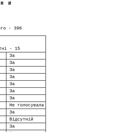
ЇНИ
ого - 396
тні - 15
За
За
За
За
За
За
За
Не голосувала
За
Відсутній
За