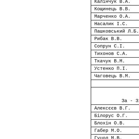
Калінчук В.А.
Кощинець В.В.
Марченко О.А.
Насалик І.С.
Пашковський Л.Б.
Рибак В.В.
Сопрун С.І.
Тихонов С.А.
Ткачук В.М.
Устенко П.І.
Чаговець В.М.
За - 3
Алексєєв В.Г.
Білорус О.Г.
Блохін О.В.
Габер М.О.
Гуцол М.В.