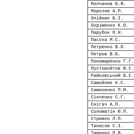
Молчанов Б.Я.
Морозов А.П.
Олійник Б.І.
Охріменко К.О.
Парубок О.Н.
Пасєка М.С.
Петренко В.О.
Петров В.Б.
Пономаренко Г.Г.
Пустовойтов В.С.
Райковський Б.С.
Самойлик К.С.
Симоненко П.М.
Сінченко С.Г.
Снігач А.П.
Соломатін Ю.П.
Стрижко Л.П.
Танасов С.І.
Тищенко П.В.