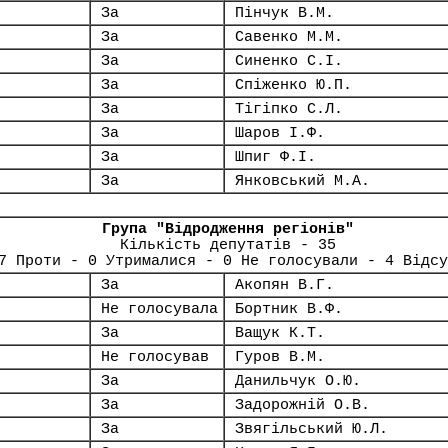
За
Пінчук В.М.
За
Савенко М.М.
За
Синенко С.І.
За
Спіженко Ю.П.
За
Тігіпко С.Л.
За
Шаров І.Ф.
За
Шпиг Ф.І.
За
Янковський М.А.
Група "Відродження регіонів"
Кількість депутатів - 35
7 Проти - 0 Утрималися - 0 Не голосували - 4 Відсу
За
Акопян В.Г.
Не голосувала
Бортник В.Ф.
За
Ващук К.Т.
Не голосував
Гуров В.М.
За
Данильчук О.Ю.
За
Задорожній О.В.
За
Звягільський Ю.Л.