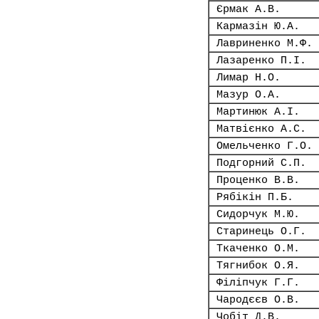
Єрмак А.В.
Кармазін Ю.А.
Лавриненко М.Ф.
Лазаренко П.І.
Лимар Н.О.
Мазур О.А.
Мартинюк А.І.
Матвієнко А.С.
Омельченко Г.О.
Подгорний С.П.
Проценко В.В.
Рябікін П.Б.
Сидорчук М.Ю.
Старинець О.Г.
Ткаченко О.М.
Тягнибок О.Я.
Філіпчук Г.Г.
Чародєєв О.В.
Чобіт Д.В.