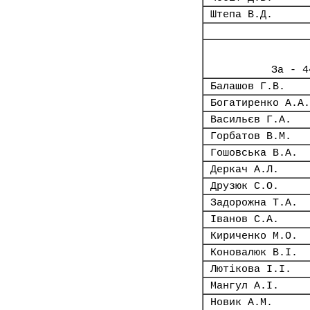
Штепа В.Д.
За - 4
Балашов Г.В.
Богатиренко А.А.
Васильєв Г.А.
Горбатов В.М.
Гошовська В.А.
Деркач А.Л.
Друзюк С.О.
Задорожна Т.А.
Іванов С.А.
Кириченко М.О.
Коновалюк В.І.
Лютікова І.І.
Мангул А.І.
Новик А.М.