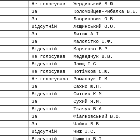
Не голосував
Жердицький В.Ю.
За
Коломойцев-Рибалка В.Е.
За
Лавринович О.В.
Відсутній
Лєщинський О.О.
За
Литюк А.І.
За
Малолітко І.Ф.
Відсутній
Марченко В.Р.
Не голосував
Медведчук В.В.
Відсутній
Плющ І.С.
Не голосував
Потімков С.Ю.
Не голосувала
Романчук П.М.
За
Сахно Ю.П.
Відсутній
Ситник К.М.
За
Сухий Я.М.
Відсутній
Ткачук В.А.
За
Фіалковський В.О.
За
Чайка В.В.
Відсутній
Чиж І.С.
Відсутній
Шишкін В.І.