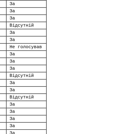
За
За
За
Відсутній
За
За
Не голосував
За
За
За
Відсутній
За
За
Відсутній
За
За
За
За
За