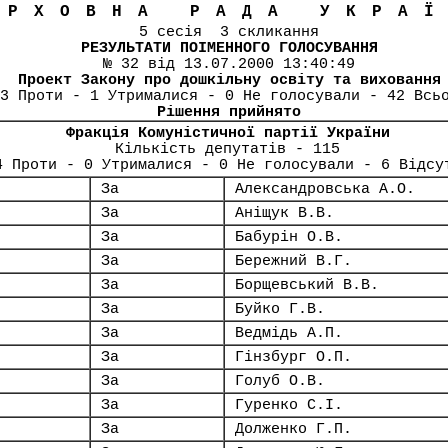
ЕРХОВНА РАДА УКРА
5 сесія 3 скликання
РЕЗУЛЬТАТИ ПОІМЕННОГО ГОЛОСУВАННЯ
№ 32 від 13.07.2000 13:40:49
Проект Закону про дошкільну освіту та виховання
3 Проти - 1 Утрималися - 0 Не голосували - 42 Всь
Рішення прийнято
Фракція Комуністичної партії України
Кількість депутатів - 115
4 Проти - 0 Утрималися - 0 Не голосували - 6 Відсу
За
Александровська А.О.
За
Аніщук В.В.
За
Бабурін О.В.
За
Бережний В.Г.
За
Борщевський В.В.
За
Буйко Г.В.
За
Ведмідь А.П.
За
Гінзбург О.П.
За
Голуб О.В.
За
Гуренко С.І.
За
Долженко Г.П.