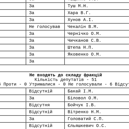
За
Туш М.Н.
За
Хара В.Г.
За
Хунов А.І.
Не голосував
Чекалін В.М.
За
Чернічко О.М.
За
Чичканов С.В.
За
Штепа Н.П.
За
Яковенко О.М.
За
Не входять до складу фракцій
Кількість депутатів - 51
4 Проти - 0 Утрималися - 0 Не голосували - 6 Відсу
Відсутній
Бакай І.М.
За
Біловол О.М.
Відсутня
Бойчук І.В.
Відсутній
Вітренко Н.М.
За
Головатий С.П.
Відсутній
Єльяшкевич О.С.