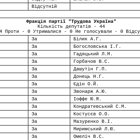
Відсутній
Фракція партії "Трудова Україна"
Кількість депутатів - 44
4 Проти - 0 Утрималися - 0 Не голосували - 0 Відсу
За
Білик А.Г.
За
Богословська І.Г.
За
Гадяцький Л.М.
За
Горбачов В.С.
За
Дашутін Г.П.
За
Донець Н.Г.
За
Єдін О.Й.
За
Звонарж А.Ю.
За
Іоффе Ю.Я.
За
Кондратевський С.М.
За
Костусєв О.О.
За
Мазуренко В.І.
За
Миримський Л.Ю.
За
Омеліч В.С.