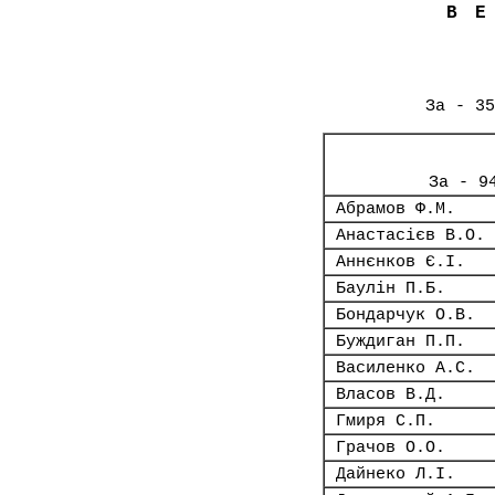
В
За - 35
За - 9
Абрамов Ф.М.
Анастасієв В.О.
Аннєнков Є.І.
Баулін П.Б.
Бондарчук О.В.
Буждиган П.П.
Василенко А.С.
Власов В.Д.
Гмиря С.П.
Грачов О.О.
Дайнеко Л.І.