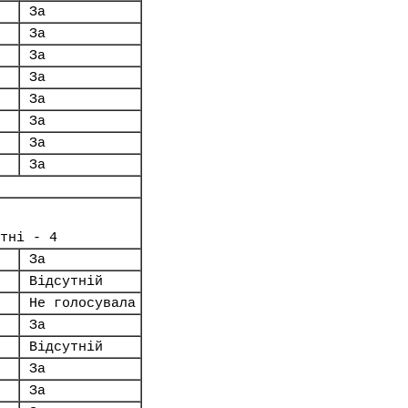
За
За
За
За
За
За
За
За
тні - 4
За
Відсутній
Не голосувала
За
Відсутній
За
За