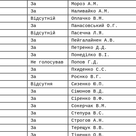
За
Мороз А.М.
За
Наливайко А.М.
Відсутній
Оплачко В.М.
За
Панасовський О.Г.
Відсутній
Пасечна Л.Я.
За
Пейгалайнен А.В.
За
Петренко Д.Д.
За
Понеділко В.І.
Не голосував
Попов Г.Д.
За
Пхиденко С.С.
За
Роєнко В.Г.
Відсутня
Сизенко Ю.П.
За
Сімонов В.Д.
За
Сіренко В.Ф.
За
Сокерчак В.М.
За
Степура В.С.
За
Строгов А.Н.
За
Терещук В.В.
За
Тіщенко О.В.