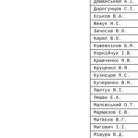
Доманський А.І.
Дорогунцов С.І.
Єськов В.А.
Жежук Н.С.
Зачосов В.О.
Кирил В.О.
Кожевніков Б.М.
Корнійчук І.В.
Кравченко М.В.
Круценко В.Я.
Кузнєцов П.С.
Кучеренко В.М.
Лантух В.І.
Лешан Е.А.
Малєвський О.Т.
Мармазов Є.В.
Матвєєв В.Г.
Мигович І.І.
Мішура В.Д.