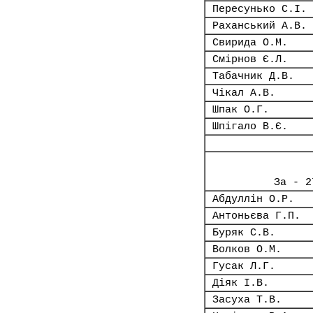
Пересунько С.І.
Раханський А.В.
Свирида О.М.
Смірнов Є.Л.
Табачник Д.В.
Чікал А.В.
Шпак О.Г.
Шпігало В.Є.
За - 2
Абдуллін О.Р.
Антоньєва Г.П.
Буряк С.В.
Волков О.М.
Гусак Л.Г.
Діяк І.В.
Засуха Т.В.