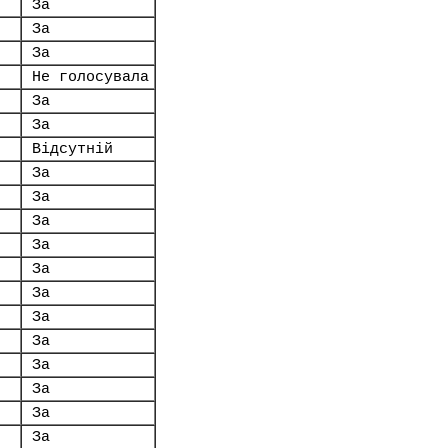
За
За
За
Не голосувала
За
За
Відсутній
За
За
За
За
За
За
За
За
За
За
За
За