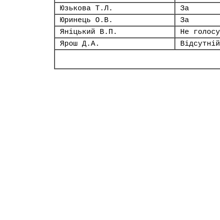
Юзькова Т.Л.
За
Юринець О.В.
За
Яніцький В.П.
Не голосу
Ярош Д.А.
Відсутній