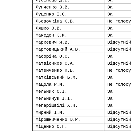
Лубінець Д.В.
За
Лунченко В.В.
За
Луценко І.С.
За
Льовочкіна Ю.В.
Не голосу
Ляшко О.В.
За
Македон Ю.М.
За
Маркевич Я.В.
Відсутній
Мартовицький А.В.
Відсутній
Масоріна О.С.
За
Матвієнков С.А.
Відсутній
Матейченко К.В.
Не голосу
Матківський Б.М.
За
Мацола Р.М.
Не голосу
Мельник С.І.
За
Мельничук І.І.
За
Мепарішвілі Х.Н.
За
Мирний І.М.
Відсутній
Мірошниченко Ю.Р.
Відсутній
Міщенко С.Г.
Відсутній