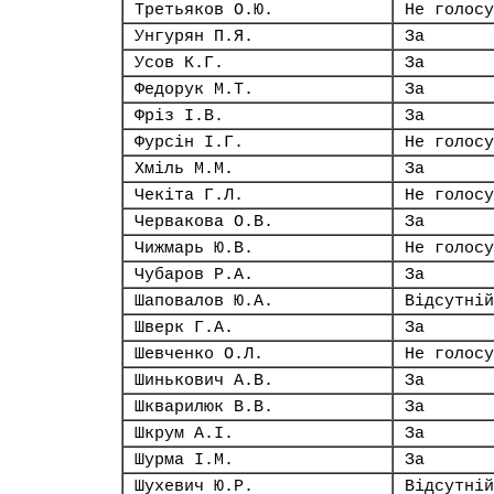
Третьяков О.Ю.
Не голосу
Унгурян П.Я.
За
Усов К.Г.
За
Федорук М.Т.
За
Фріз І.В.
За
Фурсін І.Г.
Не голосу
Хміль М.М.
За
Чекіта Г.Л.
Не голосу
Червакова О.В.
За
Чижмарь Ю.В.
Не голосу
Чубаров Р.А.
За
Шаповалов Ю.А.
Відсутній
Шверк Г.А.
За
Шевченко О.Л.
Не голосу
Шинькович А.В.
За
Шкварилюк В.В.
За
Шкрум А.І.
За
Шурма І.М.
За
Шухевич Ю.Р.
Відсутній