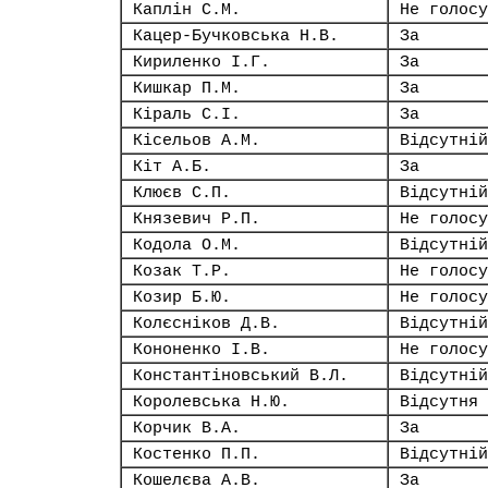
Каплін С.М.
Не голосу
Кацер-Бучковська Н.В.
За
Кириленко І.Г.
За
Кишкар П.М.
За
Кіраль С.І.
За
Кісельов А.М.
Відсутній
Кіт А.Б.
За
Клюєв С.П.
Відсутній
Князевич Р.П.
Не голосу
Кодола О.М.
Відсутній
Козак Т.Р.
Не голосу
Козир Б.Ю.
Не голосу
Колєсніков Д.В.
Відсутній
Кононенко І.В.
Не голосу
Константіновський В.Л.
Відсутній
Королевська Н.Ю.
Відсутня
Корчик В.А.
За
Костенко П.П.
Відсутній
Кошелєва А.В.
За