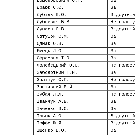
Домбровський О.Г.
За
Драюк С.Є.
За
Дубіль В.О.
Відсутній
Дубневич Б.В.
Не голосу
Дунаєв С.В.
Відсутній
Євтушок С.М.
За
Єднак О.В.
За
Ємець Л.О.
За
Єфремова І.О.
За
Жолобецький О.О.
Не голосу
Заболотний Г.М.
За
Заліщук С.П.
Не голосу
Заставний Р.Й.
За
Зубач Л.Л.
Не голосу
Іванчук А.В.
За
Івченко В.Є.
За
Ільюк А.О.
Відсутній
Іоффе Ю.Я.
Відсутній
Іщенко В.О.
За