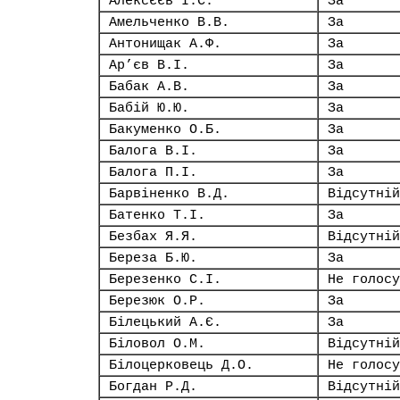
Алексєєв І.С.
За
Амельченко В.В.
За
Антонищак А.Ф.
За
Ар’єв В.І.
За
Бабак А.В.
За
Бабій Ю.Ю.
За
Бакуменко О.Б.
За
Балога В.І.
За
Балога П.І.
За
Барвіненко В.Д.
Відсутній
Батенко Т.І.
За
Безбах Я.Я.
Відсутній
Береза Б.Ю.
За
Березенко С.І.
Не голосу
Березюк О.Р.
За
Білецький А.Є.
За
Біловол О.М.
Відсутній
Білоцерковець Д.О.
Не голосу
Богдан Р.Д.
Відсутній