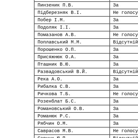
Пинзеник П.В.
За
Підберезняк В.І.
Не голосу
Побер І.М.
За
Подоляк І.І.
За
Помазанов А.В.
Не голосу
Поплавський М.М.
Відсутній
Порошенко О.П.
За
Присяжнюк О.А.
За
Пташник В.Ю.
За
Развадовський В.Й.
Відсутній
Река А.О.
За
Рибалка С.В.
За
Ричкова Т.Б.
Не голосу
Розенблат Б.С.
За
Романовський О.В.
За
Романюк Р.С.
За
Рябчин О.М.
За
Саврасов М.В.
Не голосу