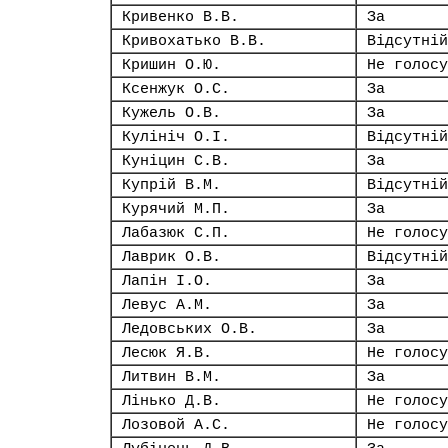
Кривенко В.В.
За
Кривохатько В.В.
Відсутній
Кришин О.Ю.
Не голосу
Ксенжук О.С.
За
Кужель О.В.
За
Кулініч О.І.
Відсутній
Куніцин С.В.
За
Купрій В.М.
Відсутній
Курячий М.П.
За
Лабазюк С.П.
Не голосу
Лаврик О.В.
Відсутній
Лапін І.О.
За
Левус А.М.
За
Ледовських О.В.
За
Лесюк Я.В.
Не голосу
Литвин В.М.
За
Лінько Д.В.
Не голосу
Лозовой А.С.
Не голосу