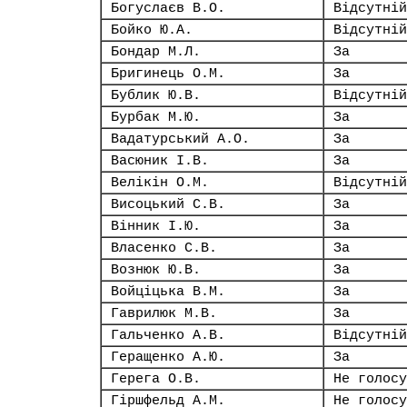
Богуслаєв В.О.
Відсутній
Бойко Ю.А.
Відсутній
Бондар М.Л.
За
Бригинець О.М.
За
Бублик Ю.В.
Відсутній
Бурбак М.Ю.
За
Вадатурський А.О.
За
Васюник І.В.
За
Велікін О.М.
Відсутній
Висоцький С.В.
За
Вінник І.Ю.
За
Власенко С.В.
За
Вознюк Ю.В.
За
Войціцька В.М.
За
Гаврилюк М.В.
За
Гальченко А.В.
Відсутній
Геращенко А.Ю.
За
Герега О.В.
Не голосу
Гіршфельд А.М.
Не голосу