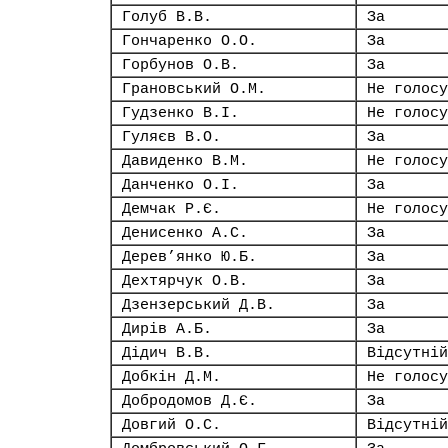
Голуб В.В.
За
Гончаренко О.О.
За
Горбунов О.В.
За
Грановський О.М.
Не голосу
Гудзенко В.І.
Не голосу
Гуляєв В.О.
За
Давиденко В.М.
Не голосу
Данченко О.І.
За
Демчак Р.Є.
Не голосу
Денисенко А.С.
За
Дерев’янко Ю.Б.
За
Дехтярчук О.В.
За
Дзензерський Д.В.
За
Дирів А.Б.
За
Дідич В.В.
Відсутній
Добкін Д.М.
Не голосу
Добродомов Д.Є.
За
Довгий О.С.
Відсутній