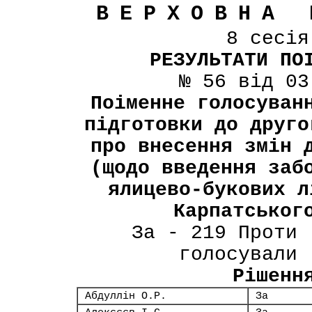
ВЕРХОВНА 
8 сесі
РЕЗУЛЬТАТИ ПО
№ 56 від 03
Поіменне голосуван
підготовки до друго
про внесення змін 
(щодо введення заб
ялицево-букових л
Карпатськог
За - 219 Проти 
голосували 
Рішенн
Абдуллін О.Р.
За