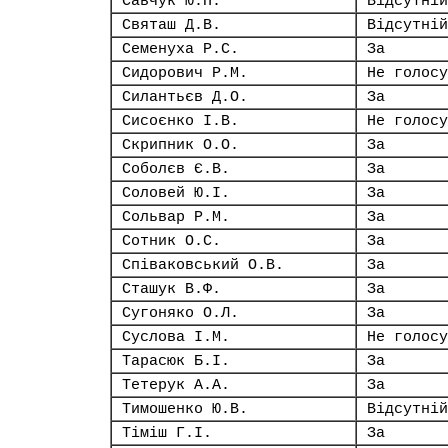
Савчук Ю.П.
Відсутній
Святаш Д.В.
Відсутній
Семенуха Р.С.
За
Сидорович Р.М.
Не голосу
Силантьєв Д.О.
За
Сисоєнко І.В.
Не голосу
Скрипник О.О.
За
Соболєв Є.В.
За
Соловей Ю.І.
За
Сольвар Р.М.
За
Сотник О.С.
За
Співаковський О.В.
За
Сташук В.Ф.
За
Сугоняко О.Л.
За
Суслова І.М.
Не голосу
Тарасюк Б.І.
За
Тетерук А.А.
За
Тимошенко Ю.В.
Відсутній
Тіміш Г.І.
За