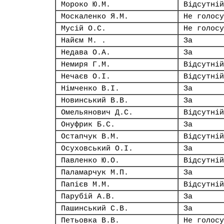
Мороко Ю.М.
Відсутній
Москаленко Я.М.
Не голосу
Мусій О.С.
Не голосу
Найєм М. .
За
Недава О.А.
За
Немиря Г.М.
Відсутній
Нечаєв О.І.
Відсутній
Німченко В.І.
За
Новинський В.В.
За
Омельянович Д.С.
Відсутній
Онуфрик Б.С.
За
Остапчук В.М.
Відсутній
Осуховський О.І.
За
Павленко Ю.О.
Відсутній
Паламарчук М.П.
За
Папієв М.М.
Відсутній
Парубій А.В.
За
Пашинський С.В.
За
Петьовка В.В.
Не голосу