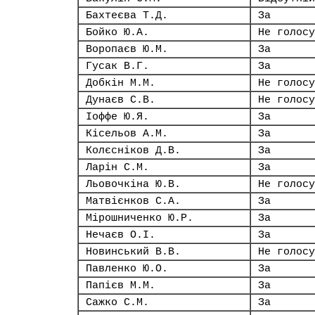
Бахтеєва Т.Д.
За
Бойко Ю.А.
Не голосу
Воропаєв Ю.М.
За
Гусак В.Г.
За
Добкін М.М.
Не голосу
Дунаєв С.В.
Не голосу
Іоффе Ю.Я.
За
Кісельов А.М.
За
Колєсніков Д.В.
За
Ларін С.М.
За
Льовочкіна Ю.В.
Не голосу
Матвієнков С.А.
За
Мірошниченко Ю.Р.
За
Нечаєв О.І.
За
Новинський В.В.
Не голосу
Павленко Ю.О.
За
Папієв М.М.
За
Сажко С.М.
За