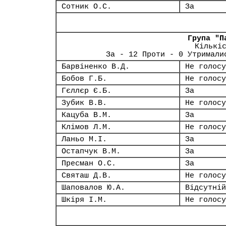
Сотник О.С.
За
Група "П
Кількі
За - 12 Проти - 0 Утримали
Барвіненко В.Д.
Не голосу
Бобов Г.Б.
Не голосу
Гєллєр Є.Б.
За
Зубик В.В.
Не голосу
Кацуба В.М.
За
Клімов Л.М.
Не голосу
Ланьо М.І.
За
Остапчук В.М.
За
Пресман О.С.
За
Святаш Д.В.
Не голосу
Шаповалов Ю.А.
Відсутній
Шкіря І.М.
Не голосу