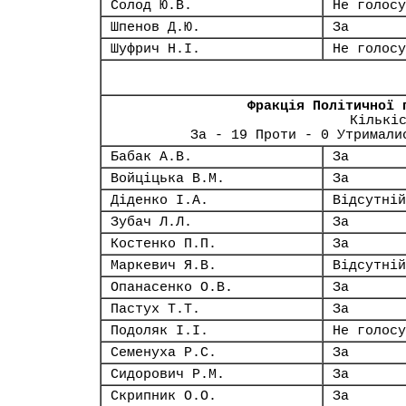
Солод Ю.В.
Не голосу
Шпенов Д.Ю.
За
Шуфрич Н.І.
Не голосу
Фракція Політичної 
Кількі
За - 19 Проти - 0 Утримали
Бабак А.В.
За
Войціцька В.М.
За
Діденко І.А.
Відсутній
Зубач Л.Л.
За
Костенко П.П.
За
Маркевич Я.В.
Відсутній
Опанасенко О.В.
За
Пастух Т.Т.
За
Подоляк І.І.
Не голосу
Семенуха Р.С.
За
Сидорович Р.М.
За
Скрипник О.О.
За