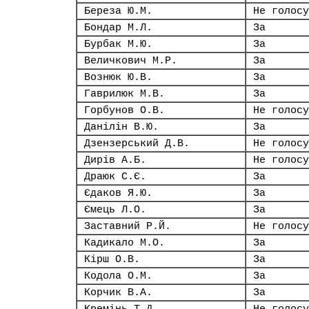
Береза Ю.М.
Не голосу
Бондар М.Л.
За
Бурбак М.Ю.
За
Величкович М.Р.
За
Вознюк Ю.В.
За
Гаврилюк М.В.
За
Горбунов О.В.
Не голосу
Данілін В.Ю.
За
Дзензерський Д.В.
Не голосу
Дирів А.Б.
Не голосу
Драюк С.Є.
За
Єдаков Я.Ю.
За
Ємець Л.О.
За
Заставний Р.Й.
Не голосу
Кадикало М.О.
За
Кірш О.В.
За
Кодола О.М.
За
Корчик В.А.
За