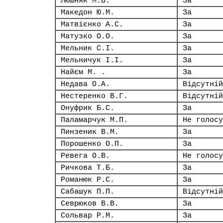
Люшняк М.В.
За
Македон Ю.М.
За
Матвієнко А.С.
За
Матузко О.О.
За
Мельник С.І.
За
Мельничук І.І.
За
Найєм М. .
За
Недава О.А.
Відсутній
Нестеренко В.Г.
Відсутній
Онуфрик Б.С.
За
Паламарчук М.П.
Не голосу
Пинзеник В.М.
За
Порошенко О.П.
За
Ревега О.В.
Не голосу
Ричкова Т.Б.
За
Романюк Р.С.
За
Сабашук П.П.
Відсутній
Севрюков В.В.
За
Сольвар Р.М.
За