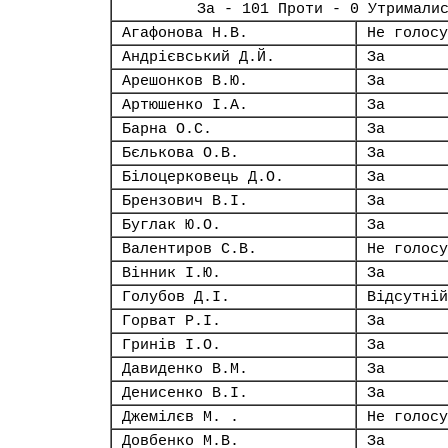
За - 101 Проти - 0 Утримали
Агафонова Н.В.
Не голосу
Андрієвський Д.Й.
За
Арешонков В.Ю.
За
Артюшенко І.А.
За
Барна О.С.
За
Бєлькова О.В.
За
Білоцерковець Д.О.
За
Брензович В.І.
За
Буглак Ю.О.
За
Валентиров С.В.
Не голосу
Вінник І.Ю.
За
Голубов Д.І.
Відсутній
Горват Р.І.
За
Гринів І.О.
За
Давиденко В.М.
За
Денисенко В.І.
За
Джемілєв М. .
Не голосу
Довбенко М.В.
За