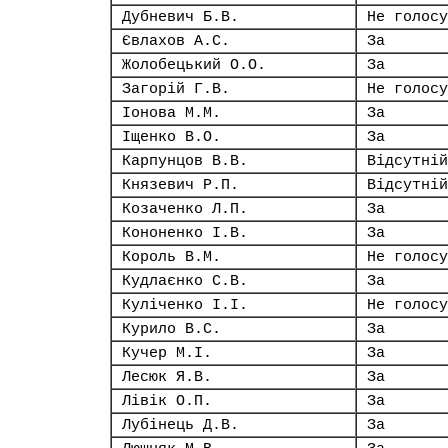
Дубневич Б.В.
Не голосу
Євлахов А.С.
За
Жолобецький О.О.
За
Загорій Г.В.
Не голосу
Іонова М.М.
За
Іщенко В.О.
За
Карпунцов В.В.
Відсутній
Князевич Р.П.
Відсутній
Козаченко Л.П.
За
Кононенко І.В.
За
Король В.М.
Не голосу
Кудлаєнко С.В.
За
Куліченко І.І.
Не голосу
Курило В.С.
За
Кучер М.І.
За
Лесюк Я.В.
За
Лівік О.П.
За
Лубінець Д.В.
За