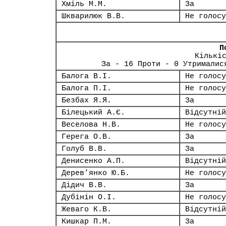
Хміль М.М.
За
Шкварилюк В.В.
Не голосу
П
Кількі
За - 16 Проти - 0 Утрималис
Балога В.І.
Не голосу
Балога П.І.
Не голосу
Безбах Я.Я.
За
Білецький А.Є.
Відсутній
Веселова Н.В.
Не голосу
Герега О.В.
За
Голуб В.В.
За
Денисенко А.П.
Відсутній
Дерев’янко Ю.Б.
Не голосу
Дідич В.В.
За
Дубінін О.І.
Не голосу
Жеваго К.В.
Відсутній
Кишкар П.М.
За