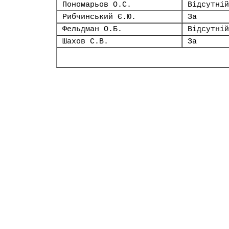
Пономарьов О.С.
Відсутній
Рибчинський Є.Ю.
За
Фельдман О.Б.
Відсутній
Шахов С.В.
За