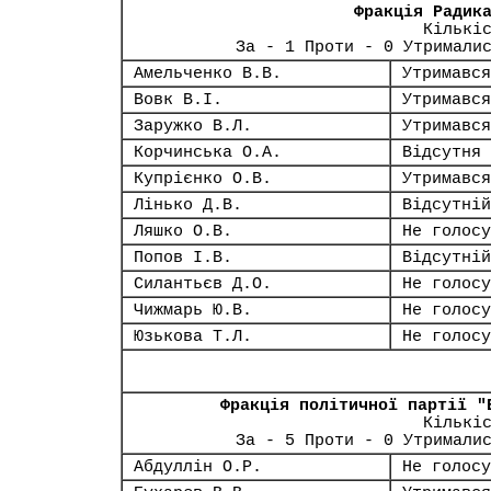
Фракція Радик
Кількі
За - 1 Проти - 0 Утримали
Амельченко В.В.
Утримався
Вовк В.І.
Утримався
Заружко В.Л.
Утримався
Корчинська О.А.
Відсутня
Купрієнко О.В.
Утримався
Лінько Д.В.
Відсутній
Ляшко О.В.
Не голосу
Попов І.В.
Відсутній
Силантьєв Д.О.
Не голосу
Чижмарь Ю.В.
Не голосу
Юзькова Т.Л.
Не голосу
Фракція політичної партії "
Кількі
За - 5 Проти - 0 Утримали
Абдуллін О.Р.
Не голосу