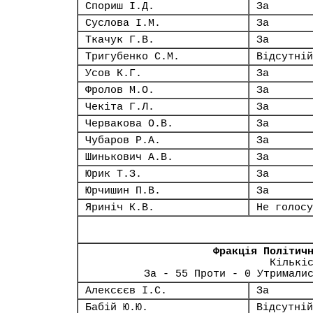
Спориш І.Д.
За
Суслова І.М.
За
Ткачук Г.В.
За
Тригубенко С.М.
Відсутній
Усов К.Г.
За
Фролов М.О.
За
Чекіта Г.Л.
За
Червакова О.В.
За
Чубаров Р.А.
За
Шинькович А.В.
За
Юрик Т.З.
За
Юрчишин П.В.
За
Яриніч К.В.
Не голосу
Фракція Політич
Кількі
За - 55 Проти - 0 Утримали
Алексєєв І.С.
За
Бабій Ю.Ю.
Відсутній