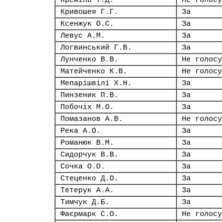
Кремінь Т.Д.
Не голосу
Кривошея Г.Г.
За
Ксенжук О.С.
За
Левус А.М.
За
Логвинський Г.В.
За
Лунченко В.В.
Не голосу
Матейченко К.В.
Не голосу
Мепарішвілі Х.Н.
За
Пинзеник П.В.
За
Побочіх М.О.
За
Помазанов А.В.
Не голосу
Река А.О.
За
Романюк В.М.
За
Сидорчук В.В.
За
Сочка О.О.
За
Стеценко Д.О.
За
Тетерук А.А.
За
Тимчук Д.Б.
За
Фаєрмарк С.О.
Не голосу