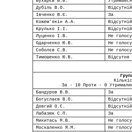
Бухарєв В.В.
Утримався
Дубіль В.О.
Відсутній
Івченко В.Є.
За
Кожем’якін А.А.
Відсутній
Крулько І.І.
Відсутній
Луценко І.В.
Не голосу
Одарченко Ю.В.
Не голосу
Соболєв С.В.
Не голосу
Тимошенко Ю.В.
Відсутня
Груп
Кількі
За - 10 Проти - 0 Утримали
Бандуров В.В.
За
Богуслаєв В.О.
Відсутній
Довгий О.С.
Відсутній
Лабазюк С.П.
За
Микитась М.В.
Не голосу
Москаленко Я.М.
Не голосу