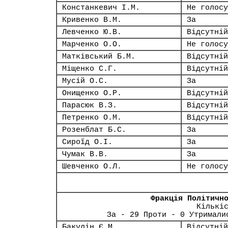
Констанкевич І.М.
Не голосу
Кривенко В.М.
За
Левченко Ю.В.
Відсутній
Марченко О.О.
Не голосу
Матківський Б.М.
Відсутній
Міщенко С.Г.
Відсутній
Мусій О.С.
За
Онищенко О.Р.
Відсутній
Парасюк В.З.
Відсутній
Петренко О.М.
Відсутній
Розенблат Б.С.
За
Сироїд О.І.
За
Чумак В.В.
За
Шевченко О.Л.
Не голосу
Фракція Політичн
Кількі
За - 29 Проти - 0 Утримали
Бакулін Є.М.
Відсутній