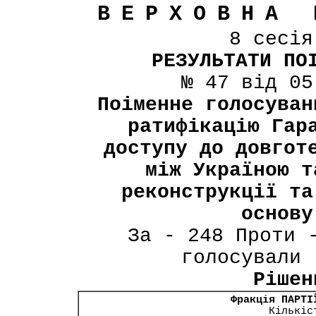
ВЕРХОВНА 
8 сесі
РЕЗУЛЬТАТИ ПО
№ 47 від 05
Поіменне голосуван
ратифікацію Гар
доступу до довгот
між Україною т
реконструкції та
основу
За - 248 Проти 
голосували 
Рішен
Фракція ПАРТІ
Кількіс