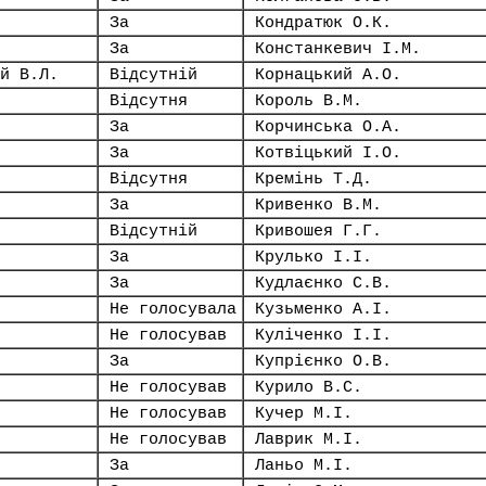
За
Кондратюк О.К.
За
Констанкевич І.М.
й В.Л.
Відсутній
Корнацький А.О.
Відсутня
Король В.М.
За
Корчинська О.А.
За
Котвіцький І.О.
Відсутня
Кремінь Т.Д.
За
Кривенко В.М.
Відсутній
Кривошея Г.Г.
За
Крулько І.І.
За
Кудлаєнко С.В.
Не голосувала
Кузьменко А.І.
Не голосував
Куліченко І.І.
За
Купрієнко О.В.
Не голосував
Курило В.С.
Не голосував
Кучер М.І.
Не голосував
Лаврик М.І.
За
Ланьо М.І.