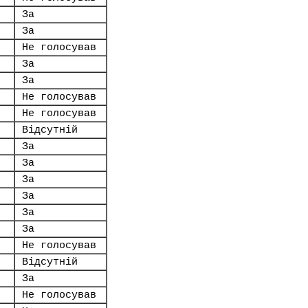
За
За
Не голосував
За
За
Не голосував
Не голосував
Відсутній
За
За
За
За
За
За
Не голосував
Відсутній
За
Не голосував