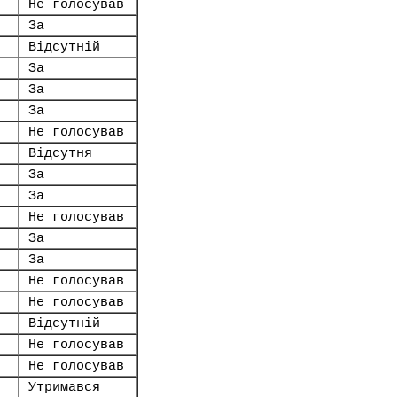
Не голосував
За
Відсутній
За
За
За
Не голосував
Відсутня
За
За
Не голосував
За
За
Не голосував
Не голосував
Відсутній
Не голосував
Не голосував
Утримався