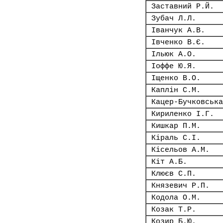
Заставний Р.Й.
Зубач Л.Л.
Іванчук А.В.
Івченко В.Є.
Ільюк А.О.
Іоффе Ю.Я.
Іщенко В.О.
Каплін С.М.
Кацер-Бучковська
Кириленко І.Г.
Кишкар П.М.
Кіраль С.І.
Кісельов А.М.
Кіт А.Б.
Клюєв С.П.
Князевич Р.П.
Кодола О.М.
Козак Т.Р.
Козир Б.Ю.