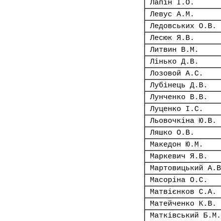
Лапін І.О.
Левус А.М.
Ледовських О.В.
Лесюк Я.В.
Литвин В.М.
Лінько Д.В.
Лозовой А.С.
Лубінець Д.В.
Лунченко В.В.
Луценко І.С.
Льовочкіна Ю.В.
Ляшко О.В.
Македон Ю.М.
Маркевич Я.В.
Мартовицький А.В
Масоріна О.С.
Матвієнков С.А.
Матейченко К.В.
Матківський Б.М.