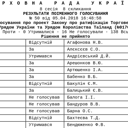
ЕРХОВНА РАДА УКРА
8 сесія 8 скликання
РЕЗУЛЬТАТИ ПОІМЕННОГО ГОЛОСУВАННЯ
№ 50 від 05.04.2018 16:48:58
осування про проект Закону про ратифікацію Торгов
Урядом України та Урядом Королівства Таїланд (№017
 Проти - 0 Утрималися - 16 Не голосували - 138 Вс
Рішення не прийнято
Відсутній
Агафонова Н.В.
За
Алєксєєв С.О.
Утримався
Андрієвський Д.Й.
За
Арешонков В.Ю.
За
Артюшенко І.А.
За
Бабенко В.Б.
Відсутній
Бакулін Є.М.
За
Балицький Є.В.
Не голосував
Балога І.І.
Не голосував
Бандуров В.В.
Не голосував
Барна О.С.
Відсутній
Бахтеєва Т.Д.
Утримався
Бендюженко Ф.В.