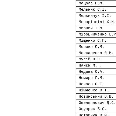
Мацола Р.М.
Мельник С.І.
Мельничук І.І.
Мепарішвілі Х.Н.
Мирний І.М.
Мірошниченко Ю.Р
Міщенко С.Г.
Мороко Ю.М.
Москаленко Я.М.
Мусій О.С.
Найєм М. .
Недава О.А.
Немиря Г.М.
Нечаєв О.І.
Німченко В.І.
Новинський В.В.
Омельянович Д.С.
Онуфрик Б.С.
Остапчук В.М.