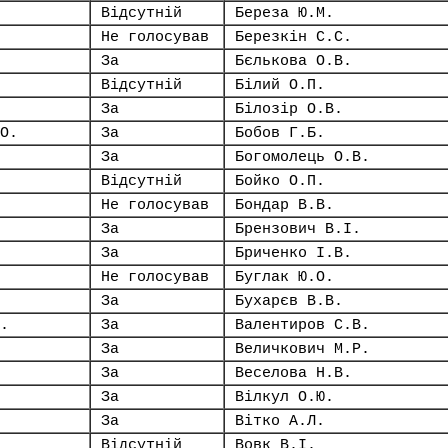
Відсутній
Береза Ю.М.
Не голосував
Березкін С.С.
За
Бєлькова О.В.
Відсутній
Білий О.П.
За
Білозір О.В.
О.
За
Бобов Г.Б.
За
Богомолець О.В.
Відсутній
Бойко О.П.
Не голосував
Бондар В.В.
За
Брензович В.І.
За
Бриченко І.В.
Не голосував
Буглак Ю.О.
За
Бухарєв В.В.
.
За
Валентиров С.В.
За
Величкович М.Р.
За
Веселова Н.В.
За
Вілкул О.Ю.
За
Вітко А.Л.
Відсутній
Вовк В.І.