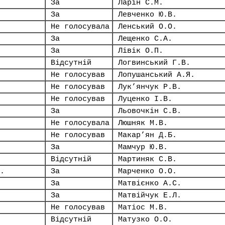
За
Ларін С.М.
За
Левченко Ю.В.
Не голосувала
Ленський О.О.
За
Лещенко С.А.
За
Лівік О.П.
Відсутній
Логвинський Г.В.
Не голосував
Лопушанський А.Я.
Не голосував
Лук’янчук Р.В.
Не голосував
Луценко І.В.
За
Льовочкін С.В.
Не голосувала
Люшняк М.В.
Не голосував
Макар’ян Д.Б.
За
Мамчур Ю.В.
Відсутній
Мартиняк С.В.
.
За
Марченко О.О.
За
Матвієнко А.С.
За
Матвійчук Е.Л.
Не голосував
Матіос М.В.
Відсутній
Матузко О.О.