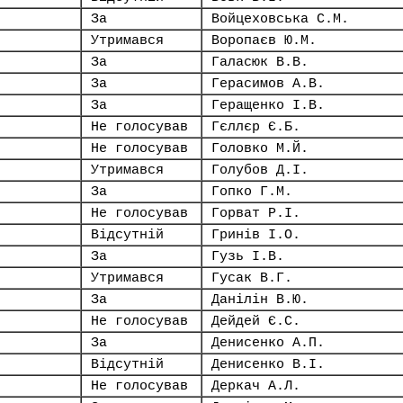
За
Войцеховська С.М.
Утримався
Воропаєв Ю.М.
За
Галасюк В.В.
За
Герасимов А.В.
За
Геращенко І.В.
Не голосував
Гєллєр Є.Б.
Не голосував
Головко М.Й.
Утримався
Голубов Д.І.
За
Гопко Г.М.
Не голосував
Горват Р.І.
Відсутній
Гринів І.О.
За
Гузь І.В.
Утримався
Гусак В.Г.
За
Данілін В.Ю.
Не голосував
Дейдей Є.С.
За
Денисенко А.П.
Відсутній
Денисенко В.І.
Не голосував
Деркач А.Л.