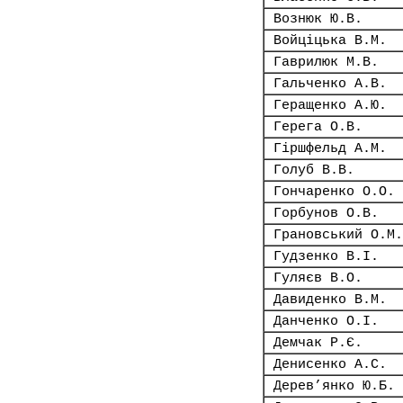
Вознюк Ю.В.
Войціцька В.М.
Гаврилюк М.В.
Гальченко А.В.
Геращенко А.Ю.
Герега О.В.
Гіршфельд А.М.
Голуб В.В.
Гончаренко О.О.
Горбунов О.В.
Грановський О.М.
Гудзенко В.І.
Гуляєв В.О.
Давиденко В.М.
Данченко О.І.
Демчак Р.Є.
Денисенко А.С.
Дерев’янко Ю.Б.