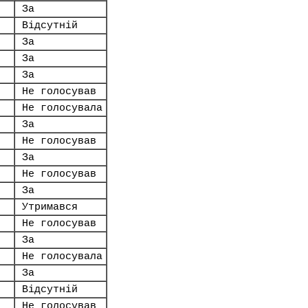
За
Відсутній
За
За
За
Не голосував
Не голосувала
За
Не голосував
За
Не голосував
За
Утримався
Не голосував
За
Не голосувала
За
Відсутній
Не голосував