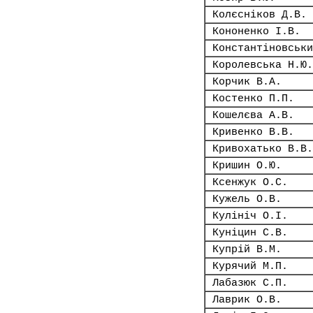
Колєсніков Д.В.
Кононенко І.В.
Константіновськи
Королевська Н.Ю.
Корчик В.А.
Костенко П.П.
Кошелєва А.В.
Кривенко В.В.
Кривохатько В.В.
Кришин О.Ю.
Ксенжук О.С.
Кужель О.В.
Кулініч О.І.
Куніцин С.В.
Купрій В.М.
Курячий М.П.
Лабазюк С.П.
Лаврик О.В.