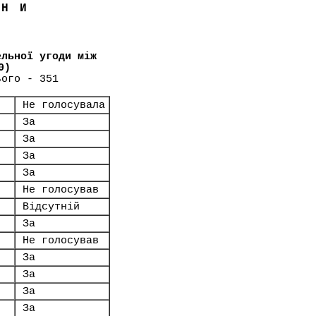
ЇНИ
ельної угоди між
0)
ього - 351
Не голосувала
За
За
За
За
Не голосував
Відсутній
За
Не голосував
За
За
За
За