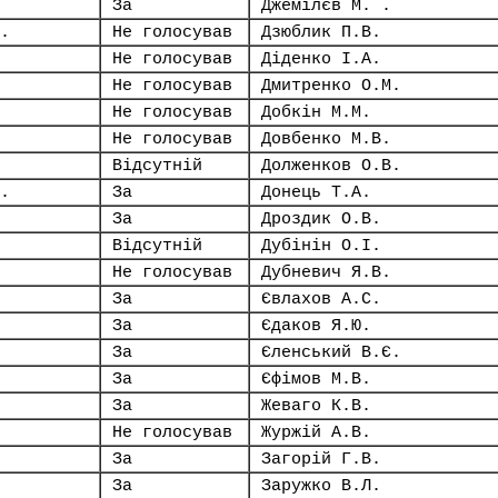
За
Джемілєв М. .
.
Не голосував
Дзюблик П.В.
Не голосував
Діденко І.А.
Не голосував
Дмитренко О.М.
Не голосував
Добкін М.М.
Не голосував
Довбенко М.В.
Відсутній
Долженков О.В.
.
За
Донець Т.А.
За
Дроздик О.В.
Відсутній
Дубінін О.І.
Не голосував
Дубневич Я.В.
За
Євлахов А.С.
За
Єдаков Я.Ю.
За
Єленський В.Є.
За
Єфімов М.В.
За
Жеваго К.В.
Не голосував
Журжій А.В.
За
Загорій Г.В.
За
Заружко В.Л.