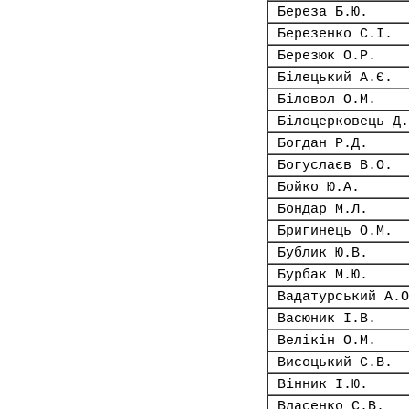
Береза Б.Ю.
Березенко С.І.
Березюк О.Р.
Білецький А.Є.
Біловол О.М.
Білоцерковець Д.
Богдан Р.Д.
Богуслаєв В.О.
Бойко Ю.А.
Бондар М.Л.
Бригинець О.М.
Бублик Ю.В.
Бурбак М.Ю.
Вадатурський А.О
Васюник І.В.
Велікін О.М.
Висоцький С.В.
Вінник І.Ю.
Власенко С.В.