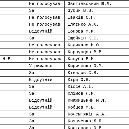
Не голосував
Звягільський Ю.Л.
За
Зубик В.В.
Не голосував
Івахів С.П.
Не голосував
Іллєнко А.Ю.
Відсутній
Іонова М.М.
За
Іщейкін К.Є.
Не голосував
Кадикало М.О.
Не голосував
Карпунцов В.В.
 Н.В.
Не голосувала
Кацуба В.М.
Утримався
Кириченко О.М.
За
Ківалов С.В.
Відсутній
Кірш О.В.
За
Кіссе А.І.
За
Клімов Л.М.
Відсутній
Княжицький М.Л.
Відсутній
Кобцев М.В.
За
Кожем’якін А.А.
За
Козаченко Л.П.
За
Колганова О.В.