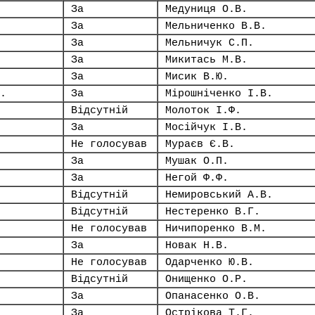
За
Медуниця О.В.
За
Мельниченко В.В.
За
Мельничук С.П.
За
Микитась М.В.
За
Мисик В.Ю.
.
За
Мірошніченко І.В.
Відсутній
Молоток І.Ф.
За
Мосійчук І.В.
Не голосував
Мураєв Є.В.
За
Мушак О.П.
За
Негой Ф.Ф.
Відсутній
Немировський А.В.
Відсутній
Нестеренко В.Г.
Не голосував
Ничипоренко В.М.
За
Новак Н.В.
Не голосував
Одарченко Ю.В.
Відсутній
Онищенко О.Р.
За
Опанасенко О.В.
За
Острікова Т.Г.