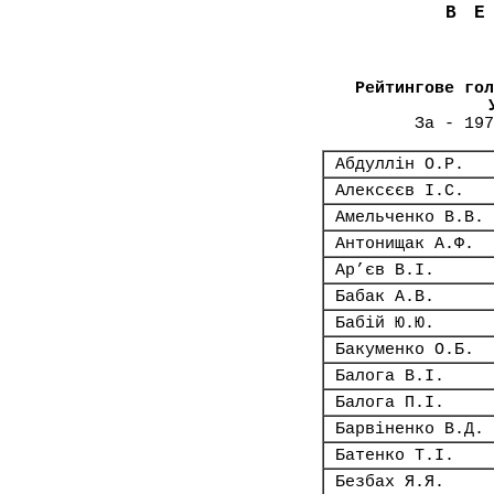
В
Рейтингове гол
За - 197
Абдуллін О.Р.
Алексєєв І.С.
Амельченко В.В.
Антонищак А.Ф.
Ар’єв В.І.
Бабак А.В.
Бабій Ю.Ю.
Бакуменко О.Б.
Балога В.І.
Балога П.І.
Барвіненко В.Д.
Батенко Т.І.
Безбах Я.Я.