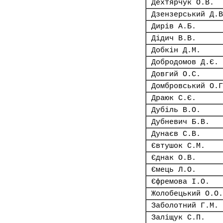
Дехтярчук О.В.
Дзензерський Д.В
Дирів А.Б.
Дідич В.В.
Добкін Д.М.
Добродомов Д.Є.
Довгий О.С.
Домбровський О.Г
Драюк С.Є.
Дубіль В.О.
Дубневич Б.В.
Дунаєв С.В.
Євтушок С.М.
Єднак О.В.
Ємець Л.О.
Єфремова І.О.
Жолобецький О.О.
Заболотний Г.М.
Заліщук С.П.