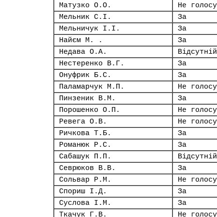
Матузко О.О.
Не голосу
Мельник С.І.
За
Мельничук І.І.
За
Найєм М. .
За
Недава О.А.
Відсутній
Нестеренко В.Г.
За
Онуфрик Б.С.
За
Паламарчук М.П.
Не голосу
Пинзеник В.М.
За
Порошенко О.П.
Не голосу
Ревега О.В.
Не голосу
Ричкова Т.Б.
За
Романюк Р.С.
За
Сабашук П.П.
Відсутній
Севрюков В.В.
За
Сольвар Р.М.
Не голосу
Спориш І.Д.
За
Суслова І.М.
За
Ткачук Г.В.
Не голосу