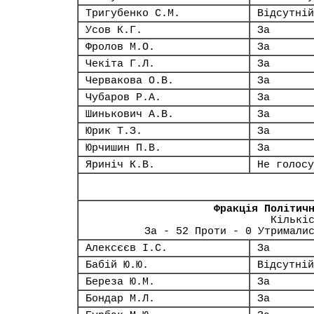
Тригубенко С.М.
Відсутній
Усов К.Г.
За
Фролов М.О.
За
Чекіта Г.Л.
За
Червакова О.В.
За
Чубаров Р.А.
За
Шинькович А.В.
За
Юрик Т.З.
За
Юрчишин П.В.
За
Яриніч К.В.
Не голосу
Фракція Політич
Кількі
За - 52 Проти - 0 Утримали
Алексєєв І.С.
За
Бабій Ю.Ю.
Відсутній
Береза Ю.М.
За
Бондар М.Л.
За