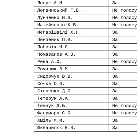
Левус А.М.
За
Логвинський Г.В.
Не голосу
Лунченко В.В.
Не голосу
Матейченко К.В.
Не голосу
Мепарішвілі Х.Н.
За
Пинзеник П.В.
За
Побочіх М.О.
За
Помазанов А.В.
За
Река А.О.
Не голосу
Романюк В.М.
За
Сидорчук В.В.
За
Сочка О.О.
За
Стеценко Д.О.
За
Тетерук А.А.
За
Тимчук Д.Б.
Не голосу
Фаєрмарк С.О.
Не голосу
Хміль М.М.
За
Шкварилюк В.В.
За