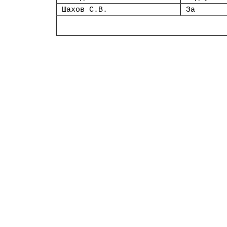
Шахов С.В.
За