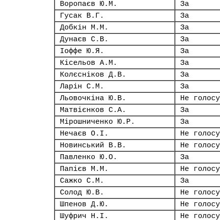
Воропаєв Ю.М.
За
Гусак В.Г.
За
Добкін М.М.
За
Дунаєв С.В.
За
Іоффе Ю.Я.
За
Кісельов А.М.
За
Колєсніков Д.В.
За
Ларін С.М.
За
Льовочкіна Ю.В.
Не голосу
Матвієнков С.А.
За
Мірошниченко Ю.Р.
За
Нечаєв О.І.
Не голосу
Новинський В.В.
Не голосу
Павленко Ю.О.
За
Папієв М.М.
Не голосу
Сажко С.М.
За
Солод Ю.В.
Не голосу
Шпенов Д.Ю.
Не голосу
Шуфрич Н.І.
Не голосу