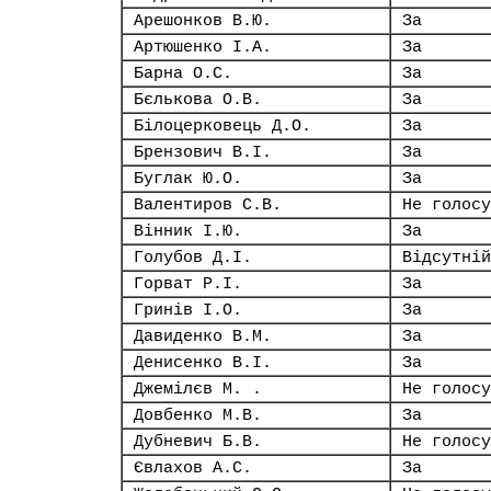
Арешонков В.Ю.
За
Артюшенко І.А.
За
Барна О.С.
За
Бєлькова О.В.
За
Білоцерковець Д.О.
За
Брензович В.І.
За
Буглак Ю.О.
За
Валентиров С.В.
Не голосу
Вінник І.Ю.
За
Голубов Д.І.
Відсутній
Горват Р.І.
За
Гринів І.О.
За
Давиденко В.М.
За
Денисенко В.І.
За
Джемілєв М. .
Не голосу
Довбенко М.В.
За
Дубневич Б.В.
Не голосу
Євлахов А.С.
За