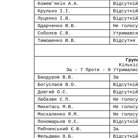
Кожем’якін А.А.
Відсутній
Крулько І.І.
Відсутній
Луценко І.В.
Відсутній
Одарченко Ю.В.
Не голосу
Соболєв С.В.
Утримався
Тимошенко Ю.В.
Відсутня
Груп
Кількі
За - 7 Проти - 0 Утримали
Бандуров В.В.
За
Богуслаєв В.О.
Відсутній
Довгий О.С.
Відсутній
Лабазюк С.П.
Не голосу
Микитась М.В.
Не голосу
Москаленко Я.М.
Не голосу
Пономарьов О.С.
Відсутній
Рибчинський Є.Ю.
За
Фельдман О.Б.
Відсутній