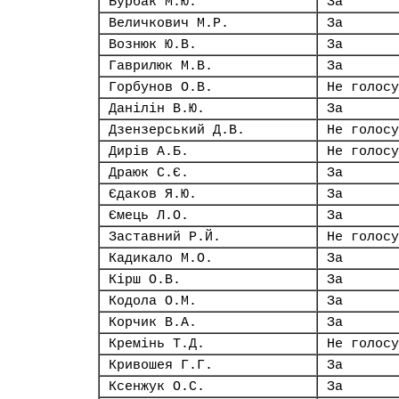
Бурбак М.Ю.
За
Величкович М.Р.
За
Вознюк Ю.В.
За
Гаврилюк М.В.
За
Горбунов О.В.
Не голосу
Данілін В.Ю.
За
Дзензерський Д.В.
Не голосу
Дирів А.Б.
Не голосу
Драюк С.Є.
За
Єдаков Я.Ю.
За
Ємець Л.О.
За
Заставний Р.Й.
Не голосу
Кадикало М.О.
За
Кірш О.В.
За
Кодола О.М.
За
Корчик В.А.
За
Кремінь Т.Д.
Не голосу
Кривошея Г.Г.
За
Ксенжук О.С.
За