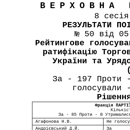
ВЕРХОВНА 
8 сесі
РЕЗУЛЬТАТИ ПО
№ 50 від 05
Рейтингове голосува
ратифікацію Торго
України та Уряд
За - 197 Проти 
голосували 
Рішенн
Фракція ПАРТІ
Кількіс
За - 85 Проти - 0 Утрималис
Агафонова Н.В.
Не голосу
Андрієвський Д.Й.
За