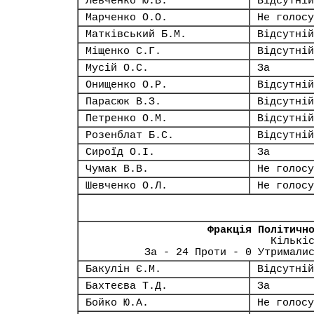
Левченко Ю.В.
Відсутній
Марченко О.О.
Не голосу
Матківський Б.М.
Відсутній
Міщенко С.Г.
Відсутній
Мусій О.С.
За
Онищенко О.Р.
Відсутній
Парасюк В.З.
Відсутній
Петренко О.М.
Відсутній
Розенблат Б.С.
Відсутній
Сироїд О.І.
За
Чумак В.В.
Не голосу
Шевченко О.Л.
Не голосу
Фракція Політичн
Кількі
За - 24 Проти - 0 Утримали
Бакулін Є.М.
Відсутній
Бахтеєва Т.Д.
За
Бойко Ю.А.
Не голосу