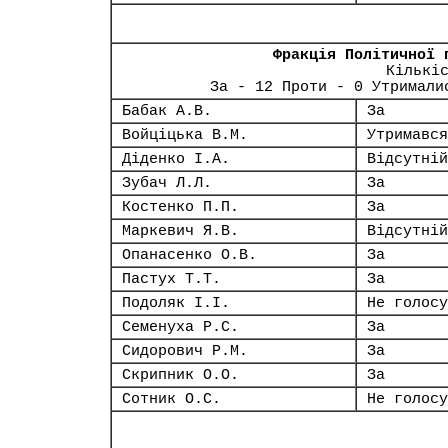
Фракція Політичної 
Кількі
За - 12 Проти - 0 Утримали
Бабак А.В.
За
Войціцька В.М.
Утримався
Діденко І.А.
Відсутній
Зубач Л.Л.
За
Костенко П.П.
За
Маркевич Я.В.
Відсутній
Опанасенко О.В.
За
Пастух Т.Т.
За
Подоляк І.І.
Не голосу
Семенуха Р.С.
За
Сидорович Р.М.
За
Скрипник О.О.
За
Сотник О.С.
Не голосу