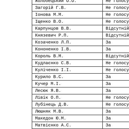
Жолобецький О.О.
Не голосу
Загорій Г.В.
Не голосу
Іонова М.М.
Не голосу
Іщенко В.О.
Не голосу
Карпунцов В.В.
Відсутній
Князевич Р.П.
Відсутній
Козаченко Л.П.
За
Кононенко І.В.
За
Король В.М.
Відсутній
Кудлаєнко С.В.
Не голосу
Куліченко І.І.
Не голосу
Курило В.С.
За
Кучер М.І.
За
Лесюк Я.В.
За
Лівік О.П.
Не голосу
Лубінець Д.В.
Не голосу
Люшняк М.В.
За
Македон Ю.М.
За
Матвієнко А.С.
За