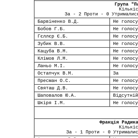
Група "П
Кількі
За - 2 Проти - 0 Утрималис
Барвіненко В.Д.
Не голосу
Бобов Г.Б.
Не голосу
Гєллєр Є.Б.
Не голосу
Зубик В.В.
Не голосу
Кацуба В.М.
Не голосу
Клімов Л.М.
Не голосу
Ланьо М.І.
Не голосу
Остапчук В.М.
За
Пресман О.С.
Не голосу
Святаш Д.В.
Не голосу
Шаповалов Ю.А.
Відсутній
Шкіря І.М.
Не голосу
Фракція Радик
Кількі
За - 1 Проти - 0 Утримали