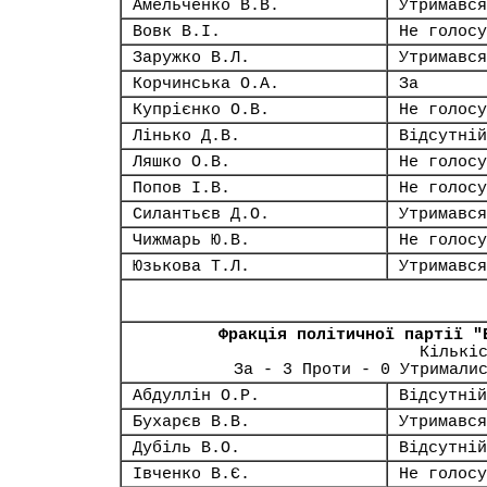
Амельченко В.В.
Утримався
Вовк В.І.
Не голосу
Заружко В.Л.
Утримався
Корчинська О.А.
За
Купрієнко О.В.
Не голосу
Лінько Д.В.
Відсутній
Ляшко О.В.
Не голосу
Попов І.В.
Не голосу
Силантьєв Д.О.
Утримався
Чижмарь Ю.В.
Не голосу
Юзькова Т.Л.
Утримався
Фракція політичної партії "
Кількі
За - 3 Проти - 0 Утримали
Абдуллін О.Р.
Відсутній
Бухарєв В.В.
Утримався
Дубіль В.О.
Відсутній
Івченко В.Є.
Не голосу