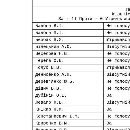
П
Кількі
За - 11 Проти - 0 Утрималис
Балога В.І.
Не голосу
Балога П.І.
Не голосу
Безбах Я.Я.
Утримався
Білецький А.Є.
Відсутній
Веселова Н.В.
Не голосу
Герега О.В.
Не голосу
Голуб В.В.
Утримався
Денисенко А.П.
Відсутній
Дерев’янко Ю.Б.
Не голосу
Дідич В.В.
Не голосу
Дубінін О.І.
За
Жеваго К.В.
Відсутній
Кишкар П.М.
За
Констанкевич І.М.
Не голосу
Кривенко В.М.
За