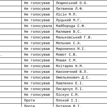
Не голосував
Лєщинський О.О.
Не голосував
Литвинов Л.Ф.
Не голосував
Лісін М.П.
Не голосував
Луцький М.Г.
Не голосувала
Майборода С.Ф.
Не голосував
Малишев В.С.
Не голосував
Маньковський Г.В.
Не голосував
Мельник С.А.
Не голосував
Мироненко М.І.
.
Не голосував
Момот С.В.
Не голосував
Мошак С.М.
Не голосував
Мхітарян Н.М.
Не голосував
Наконечний В.Л.
Не голосував
Омельянович Д.С.
Не голосував
Павленко Е.І.
Не голосував
Писарчук П.І.
Не голосував
Піскун С.М.
Проти
Плохой І.І.
Проти
Потапов В.І.