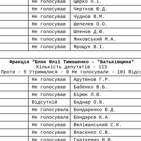
Не голосував
Цюрко П.І.
Не голосував
Чертков Ю.Д.
Не голосував
Чуднов В.М.
Не голосував
Шепелев О.О.
Не голосував
Шпенов Д.Ю.
Не голосував
Янковський М.А.
Не голосував
Ярощук В.І.
Фракція “Блок Юлії Тимошенко - "Батьківщина"
Кількість депутатів - 113
 Проти - 5 Утрималися - 0 Не голосували - 101 Відс
Не голосував
Арутюнов Г.Р.
Не голосував
Бабенко В.Б.
Не голосував
Бірюк Л.В.
Відсутній
Боднар О.Б.
Не голосувала
Бондаренко В.Д.
Не голосувала
Бондарєв К.А.
Не голосував
Веліжанський С.К.
Не голосував
Власенко С.В.
Не голосував
Гнаткевич Ю.В.