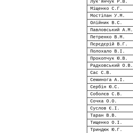
Лук’янчук Р.В.
Міщенко С.Г.
Мостіпан У.М.
Олійник В.С.
Павловський А.М.
Петренко В.М.
Пєрєдєрій В.Г.
Полохало В.І.
Прокопчук Ю.В.
Радковський О.В.
Сас С.В.
Семинога А.І.
Сербін Ю.С.
Соболєв С.В.
Сочка О.О.
Суслов Є.І.
Таран В.В.
Тищенко О.І.
Триндюк Ю.Г.