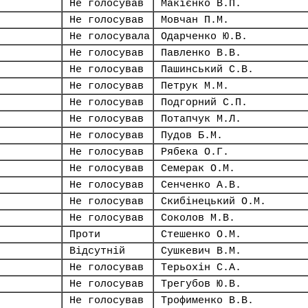
Не голосував
Макієнко В.П.
Не голосував
Мовчан П.М.
Не голосувала
Одарченко Ю.В.
Не голосував
Павленко В.В.
Не голосував
Пашинський С.В.
Не голосував
Петрук М.М.
Не голосував
Подгорний С.П.
Не голосував
Потапчук М.Л.
Не голосував
Пудов Б.М.
Не голосував
Рябека О.Г.
Не голосував
Семерак О.М.
Не голосував
Сенченко А.В.
Не голосував
Скибінецький О.М.
Не голосував
Соколов М.В.
Проти
Стешенко О.М.
Відсутній
Сушкевич В.М.
Не голосував
Терьохін С.А.
Не голосував
Трегубов Ю.В.
Не голосував
Трофименко В.В.