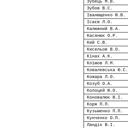
Зубець М.В.
Зубов В.С.
Іванющенко Ю.В.
Ісаєв Л.О.
Калюжний В.А.
Касянюк О.Р.
Кий С.В.
Кисельов В.О.
Кінах А.К.
Клімов Л.М.
Ковалевська Ю.С.
Кожара Л.О.
Козуб О.А.
Колоцей Ю.О.
Коновалюк В.І.
Корж П.П.
Кузьменко П.П.
Кунченко О.П.
Ландік В.І.