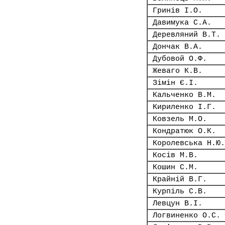
Гринів І.О.
Давимука С.А.
Деревляний В.Т.
Дончак В.А.
Дубовой О.Ф.
Жеваго К.В.
Зімін Є.І.
Кальченко В.М.
Кириленко І.Г.
Ковзель М.О.
Кондратюк О.К.
Королевська Н.Ю.
Косів М.В.
Кошин С.М.
Крайній В.Г.
Курпіль С.В.
Левцун В.І.
Логвиненко О.С.