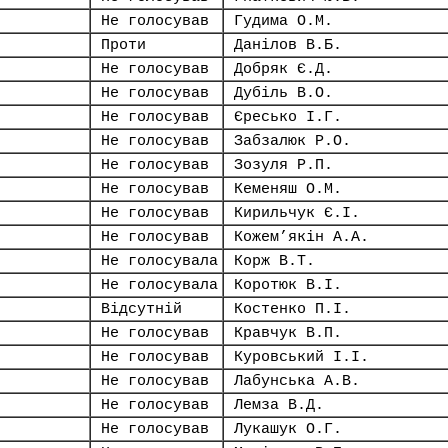
Не голосував
Гудима О.М.
Проти
Данілов В.Б.
Не голосував
Добряк Є.Д.
Не голосував
Дубіль В.О.
Не голосував
Єресько І.Г.
Не голосував
Забзалюк Р.О.
Не голосував
Зозуля Р.П.
Не голосував
Кеменяш О.М.
Не голосував
Кирильчук Є.І.
Не голосував
Кожем’якін А.А.
Не голосувала
Корж В.Т.
Не голосувала
Коротюк В.І.
Відсутній
Костенко П.І.
Не голосував
Кравчук В.П.
Не голосував
Куровський І.І.
Не голосував
Лабунська А.В.
Не голосував
Лемза В.Д.
Не голосував
Лукашук О.Г.