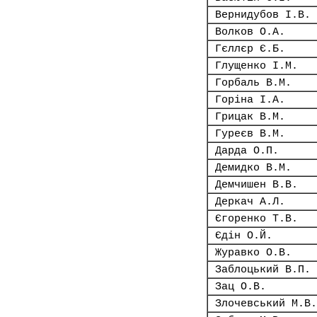
Вернидубов І.В.
Волков О.А.
Гєллєр Є.Б.
Глущенко І.М.
Горбаль В.М.
Горіна І.А.
Грицак В.М.
Гуреєв В.М.
Дарда О.П.
Демидко В.М.
Демчишен В.В.
Деркач А.Л.
Єгоренко Т.В.
Єдін О.Й.
Журавко О.В.
Заблоцький В.П.
Зац О.В.
Злочевський М.В.