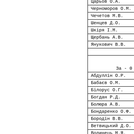
Царьов О.А.
Черноморов О.М.
Чечетов М.В.
Шенцев Д.О.
Шкіря І.М.
Щербань А.В.
Янукович В.В.
За - 0
Абдуллін О.Р.
Бабаєв О.М.
Білорус О.Г.
Богдан Р.Д.
Болюра А.В.
Бондаренко О.Ф.
Бородін В.В.
Ветвицький Д.О.
Волинець М.Я.