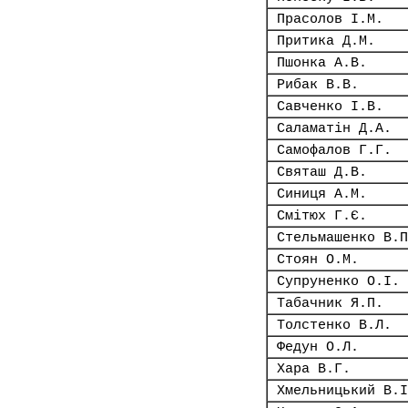
Прасолов І.М.
Притика Д.М.
Пшонка А.В.
Рибак В.В.
Савченко І.В.
Саламатін Д.А.
Самофалов Г.Г.
Святаш Д.В.
Синиця А.М.
Смітюх Г.Є.
Стельмашенко В.П
Стоян О.М.
Супруненко О.І.
Табачник Я.П.
Толстенко В.Л.
Федун О.Л.
Хара В.Г.
Хмельницький В.І