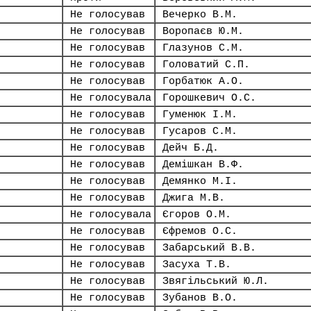
Не голосував
Вечерко В.М.
Не голосував
Воропаєв Ю.М.
Не голосував
Глазунов С.М.
Не голосував
Головатий С.П.
Не голосував
Горбатюк А.О.
Не голосувала
Горошкевич О.С.
Не голосував
Гуменюк І.М.
Не голосував
Гусаров С.М.
Не голосував
Дейч Б.Д.
Не голосував
Демішкан В.Ф.
Не голосував
Демянко М.І.
Не голосував
Джига М.В.
Не голосувала
Єгоров О.М.
Не голосував
Єфремов О.С.
Не голосував
Забарський В.В.
Не голосував
Засуха Т.В.
Не голосував
Звягільський Ю.Л.
Не голосував
Зубанов В.О.