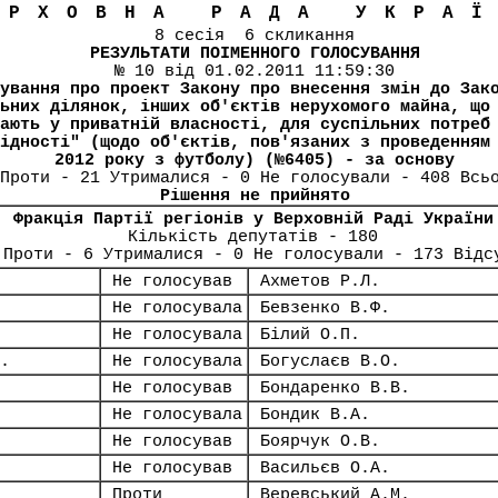
ЕРХОВНА РАДА УКРА
8 сесія 6 скликання
РЕЗУЛЬТАТИ ПОІМЕННОГО ГОЛОСУВАННЯ
№ 10 від 01.02.2011 11:59:30
ування про проект Закону про внесення змін до Зак
ьних ділянок, інших об'єктів нерухомого майна, що
ають у приватній власності, для суспільних потреб
ідності" (щодо об'єктів, пов'язаних з проведенням
2012 року з футболу) (№6405) - за основу
Проти - 21 Утрималися - 0 Не голосували - 408 Всь
Рішення не прийнято
Фракція Партії регіонів у Верховній Раді України
Кількість депутатів - 180
 Проти - 6 Утрималися - 0 Не голосували - 173 Відс
Не голосував
Ахметов Р.Л.
Не голосувала
Бевзенко В.Ф.
Не голосувала
Білий О.П.
.
Не голосувала
Богуслаєв В.О.
Не голосував
Бондаренко В.В.
Не голосувала
Бондик В.А.
Не голосував
Боярчук О.В.
Не голосував
Васильєв О.А.
Проти
Веревський А.М.