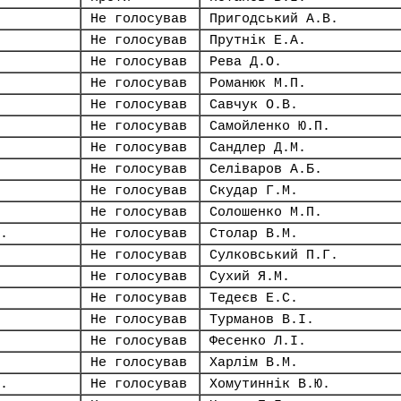
Не голосував
Пригодський А.В.
Не голосував
Прутнік Е.А.
Не голосував
Рева Д.О.
Не голосував
Романюк М.П.
Не голосував
Савчук О.В.
Не голосував
Самойленко Ю.П.
Не голосував
Сандлер Д.М.
Не голосував
Селіваров А.Б.
Не голосував
Скудар Г.М.
Не голосував
Солошенко М.П.
.
Не голосував
Столар В.М.
Не голосував
Сулковський П.Г.
Не голосував
Сухий Я.М.
Не голосував
Тедеєв Е.С.
Не голосував
Турманов В.І.
Не голосував
Фесенко Л.І.
Не голосував
Харлім В.М.
.
Не голосував
Хомутиннік В.Ю.