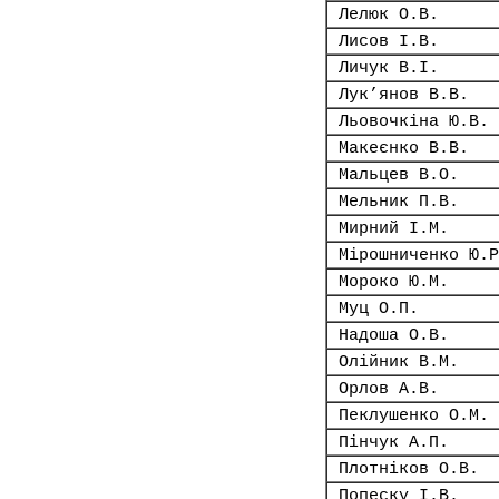
Лелюк О.В.
Лисов І.В.
Личук В.І.
Лук’янов В.В.
Льовочкіна Ю.В.
Макеєнко В.В.
Мальцев В.О.
Мельник П.В.
Мирний І.М.
Мірошниченко Ю.Р
Мороко Ю.М.
Муц О.П.
Надоша О.В.
Олійник В.М.
Орлов А.В.
Пеклушенко О.М.
Пінчук А.П.
Плотніков О.В.
Попеску І.В.