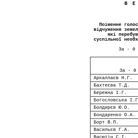
В
Поіменне голос
відчуження земел
які перебув
суспільної необх
За - 0 
За - 0
Аркаллаєв Н.Г.
Бахтеєва Т.Д.
Бережна І.Г.
Богословська І.Г
Болдирєв Ю.О.
Бондаренко О.А.
Борт В.П.
Васильєв Г.А.
Васютін С.І.