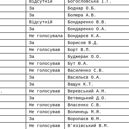
Відсутній
Богословська І.Г.
За
Боднар О.Б.
За
Болюра А.В.
Відсутній
Бондаренко В.В.
За
Бондаренко О.А.
Не голосувала
Бондарєв К.А.
За
Борисов В.Д.
Не голосував
Борт В.П.
За
Буджерак О.О.
Не голосував
Бут Ю.А.
Не голосував
Василенко С.В.
За
Васильєв О.А.
За
Ващук К.Т.
.
Не голосував
Веревський А.М.
За
Ветвицький Д.О.
Не голосував
Власенко С.В.
Не голосував
Волинець М.Я.
За
Воропаєв Ю.М.
Не голосував
В’язівський В.М.