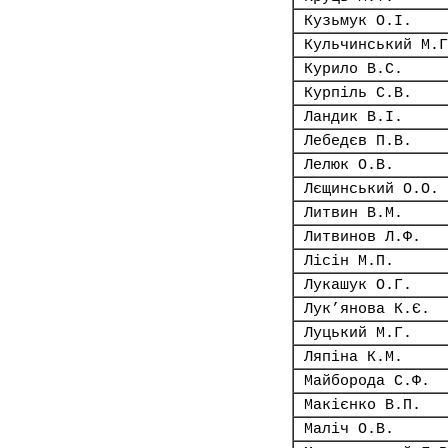
Кузьмук О.І.
Кульчинський М.Г
Курило В.С.
Курпіль С.В.
Ландик В.І.
Лебедєв П.В.
Лелюк О.В.
Лєщинський О.О.
Литвин В.М.
Литвинов Л.Ф.
Лісін М.П.
Лукашук О.Г.
Лук’янова К.Є.
Луцький М.Г.
Ляпіна К.М.
Майборода С.Ф.
Макієнко В.П.
Маліч О.В.