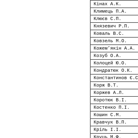
Кінах А.К.
Климець П.А.
Клюєв С.П.
Князевич Р.П.
Коваль В.С.
Ковзель М.О.
Кожем’якін А.А.
Козуб О.А.
Колоцей Ю.О.
Кондратюк О.К.
Константинов Є.С
Корж В.Т.
Коржев А.Л.
Коротюк В.І.
Костенко П.І.
Кошин С.М.
Кравчук В.П.
Кріль І.І.
Круць М.Ф.