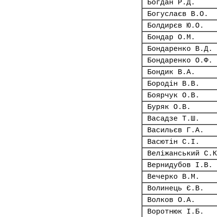
Богдан Р.Д.
Богуслаєв В.О.
Болдирєв Ю.О.
Бондар О.М.
Бондаренко В.Д.
Бондаренко О.Ф.
Бондик В.А.
Бородін В.В.
Боярчук О.В.
Буряк О.В.
Васадзе Т.Ш.
Васильєв Г.А.
Васютін С.І.
Веліжанський С.К
Вернидубов І.В.
Вечерко В.М.
Волинець Є.В.
Волков О.А.
Воротнюк І.Б.