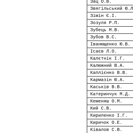
Зац О.В.
Звягільський Ю.Л
Зімін Є.І.
Зозуля Р.П.
Зубець М.В.
Зубов В.С.
Іванющенко Ю.В.
Ісаєв Л.О.
Калєтнік І.Г.
Калюжний В.А.
Каплієнко В.В.
Кармазін Ю.А.
Каськів В.В.
Катеринчук М.Д.
Кеменяш О.М.
Кий С.В.
Кириленко І.Г.
Киричок О.Е.
Ківалов С.В.