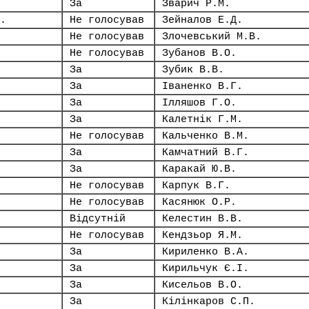
За
Зварич Р.М.
.
Не голосував
Зейналов Е.Д.
Не голосував
Злочевський М.В.
Не голосував
Зубанов В.О.
За
Зубик В.В.
За
Іваненко В.Г.
За
Ілляшов Г.О.
За
Калетнік Г.М.
Не голосував
Кальченко В.М.
За
Камчатний В.Г.
За
Каракай Ю.В.
Не голосував
Карпук В.Г.
Не голосував
Касянюк О.Р.
Відсутній
Келестин В.В.
Не голосував
Кендзьор Я.М.
За
Кириленко В.А.
За
Кирильчук Є.І.
За
Кисельов В.О.
За
Кілінкаров С.П.