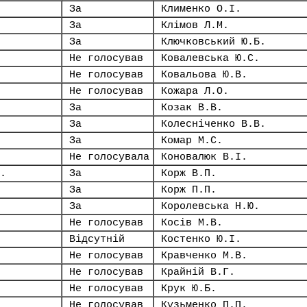
За
Клименко О.І.
За
Клімов Л.М.
За
Ключковський Ю.Б.
Не голосував
Ковалевська Ю.С.
Не голосував
Ковальова Ю.В.
Не голосував
Кожара Л.О.
За
Козак В.В.
За
Колесніченко В.В.
За
Комар М.С.
Не голосувала
Коновалюк В.І.
.
За
Корж В.П.
За
Корж П.П.
За
Королевська Н.Ю.
Не голосував
Косів М.В.
Відсутній
Костенко Ю.І.
Не голосував
Кравченко М.В.
Не голосував
Крайній В.Г.
Не голосував
Крук Ю.Б.
Не голосував
Кузьменко П.П.