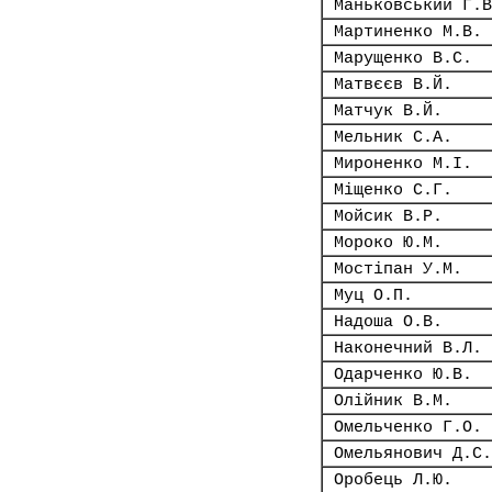
Маньковський Г.В
Мартиненко М.В.
Марущенко В.С.
Матвєєв В.Й.
Матчук В.Й.
Мельник С.А.
Мироненко М.І.
Міщенко С.Г.
Мойсик В.Р.
Мороко Ю.М.
Мостіпан У.М.
Муц О.П.
Надоша О.В.
Наконечний В.Л.
Одарченко Ю.В.
Олійник В.М.
Омельченко Г.О.
Омельянович Д.С.
Оробець Л.Ю.