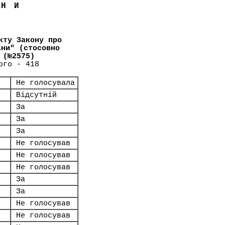
ЇНИ
кту Закону про
їни" (стосовно
 (№2575)
ого - 418
Не голосувала
Відсутній
За
За
За
Не голосував
Не голосував
Не голосував
За
За
Не голосував
Не голосував