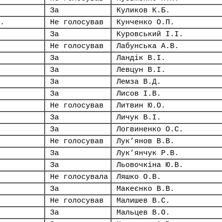
За
Куликов К.Б.
.
Не голосував
Кунченко О.П.
За
Куровський І.І.
Не голосував
Лабунська А.В.
За
Ландік В.І.
За
Левцун В.І.
За
Лемза В.Д.
За
Лисов І.В.
Не голосував
Литвин Ю.О.
За
Личук В.І.
За
Логвиненко О.С.
Не голосував
Лук’янов В.В.
За
Лук’янчук Р.В.
За
Льовочкіна Ю.В.
Не голосувала
Ляшко О.В.
За
Макеєнко В.В.
Не голосував
Малишев В.С.
За
Мальцев В.О.