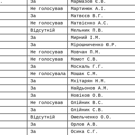
.
За
Мармазов Є.В.
Не голосував
Мартинюк А.І.
За
Матвєєв В.Г.
Не голосував
Матвієнко А.С.
Відсутній
Мельник П.В.
За
Мирний І.М.
За
Мірошниченко Ю.Р.
Не голосував
Мовчан П.М.
Не голосував
Момот С.В.
За
Москаль Г.Г.
Не голосувала
Мошак С.М.
За
Мхітарян Н.М.
За
Найдьонов А.М.
За
Новіков О.В.
Не голосував
Олійник В.С.
За
Олійник С.В.
Відсутній
Омельченко О.О.
За
Орлов А.В.
За
Осика С.Г.