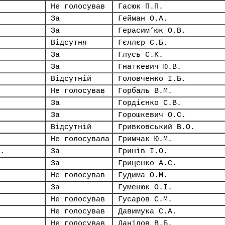
Не голосував
Гасюк П.П.
За
Гейман О.А.
За
Герасим’юк О.В.
Відсутня
Гєллєр Є.Б.
За
Глусь С.К.
За
Гнаткевич Ю.В.
Відсутній
Головченко І.Б.
Не голосував
Горбаль В.М.
За
Гордієнко С.В.
За
Горошкевич О.С.
Відсутній
Гривковський В.О.
Не голосувала
Гримчак Ю.М.
.
За
Гринів І.О.
За
Гриценко А.С.
Не голосував
Гудима О.М.
За
Гуменюк О.І.
Не голосував
Гусаров С.М.
Не голосував
Давимука С.А.
Не голосував
Данілов В.Б.