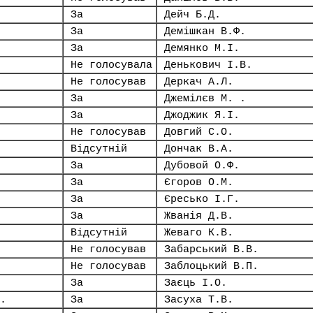
За
Дейч Б.Д.
За
Демішкан В.Ф.
За
Демянко М.І.
Не голосувала
Денькович І.В.
Не голосував
Деркач А.Л.
За
Джемілєв М. .
За
Джоджик Я.І.
Не голосував
Довгий С.О.
Відсутній
Дончак В.А.
За
Дубовой О.Ф.
За
Єгоров О.М.
За
Єресько І.Г.
За
Жванія Д.В.
Відсутній
Жеваго К.В.
Не голосував
Забарський В.В.
Не голосував
Заблоцький В.П.
За
Заєць І.О.
.
За
Засуха Т.В.