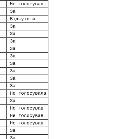
Не голосував
За
Відсутній
За
За
За
За
За
За
За
За
За
Не голосувала
За
Не голосував
Не голосував
Не голосував
За
За