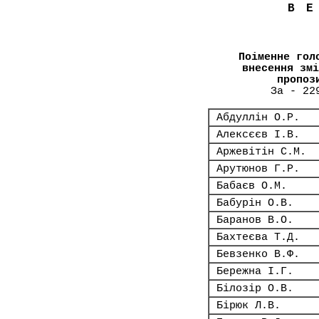
В
Поіменне гол
внесення змі
пропоз
За - 22
Абдуллін О.Р.
Алексєєв І.В.
Аржевітін С.М.
Арутюнов Г.Р.
Бабаєв О.М.
Бабурін О.В.
Баранов В.О.
Бахтеєва Т.Д.
Бевзенко В.Ф.
Бережна І.Г.
Білозір О.В.
Бірюк Л.В.