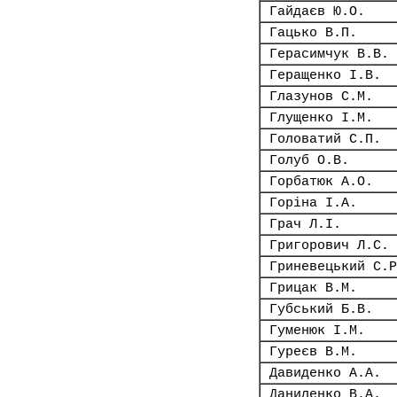
Гайдаєв Ю.О.
Гацько В.П.
Герасимчук В.В.
Геращенко І.В.
Глазунов С.М.
Глущенко І.М.
Головатий С.П.
Голуб О.В.
Горбатюк А.О.
Горіна І.А.
Грач Л.І.
Григорович Л.С.
Гриневецький С.Р
Грицак В.М.
Губський Б.В.
Гуменюк І.М.
Гуреєв В.М.
Давиденко А.А.
Даниленко В.А.