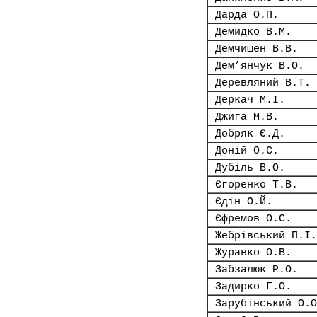
Дарда О.П.
Демидко В.М.
Демчишен В.В.
Дем’янчук В.О.
Деревляний В.Т.
Деркач М.І.
Джига М.В.
Добряк Є.Д.
Доній О.С.
Дубіль В.О.
Єгоренко Т.В.
Єдін О.Й.
Єфремов О.С.
Жебрівський П.І.
Журавко О.В.
Забзалюк Р.О.
Задирко Г.О.
Зарубінський О.О