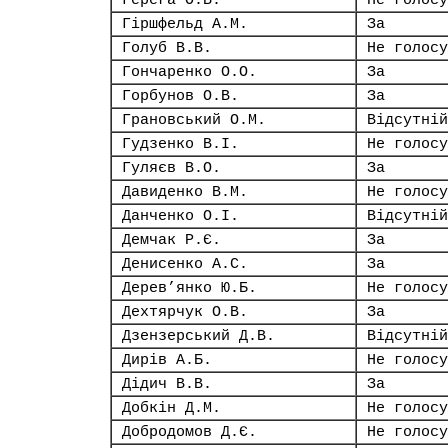
Герега О.В.
Не голосу
Гіршфельд А.М.
За
Голуб В.В.
Не голосу
Гончаренко О.О.
За
Горбунов О.В.
За
Грановський О.М.
Відсутній
Гудзенко В.І.
Не голосу
Гуляєв В.О.
За
Давиденко В.М.
Не голосу
Данченко О.І.
Відсутній
Демчак Р.Є.
За
Денисенко А.С.
За
Дерев’янко Ю.Б.
Не голосу
Дехтярчук О.В.
За
Дзензерський Д.В.
Відсутній
Дирів А.Б.
Не голосу
Дідич В.В.
За
Добкін Д.М.
Не голосу
Добродомов Д.Є.
Не голосу