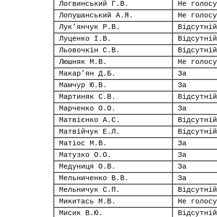
Логвинський Г.В.
Не голосу
Лопушанський А.Я.
Не голосу
Лук’янчук Р.В.
Відсутній
Луценко І.В.
Відсутній
Льовочкін С.В.
Відсутній
Люшняк М.В.
Не голосу
Макар’ян Д.Б.
За
Мамчур Ю.В.
За
Мартиняк С.В.
Відсутній
Марченко О.О.
За
Матвієнко А.С.
Відсутній
Матвійчук Е.Л.
Відсутній
Матіос М.В.
За
Матузко О.О.
За
Медуниця О.В.
За
Мельниченко В.В.
За
Мельничук С.П.
Відсутній
Микитась М.В.
Не голосу
Мисик В.Ю.
Відсутній