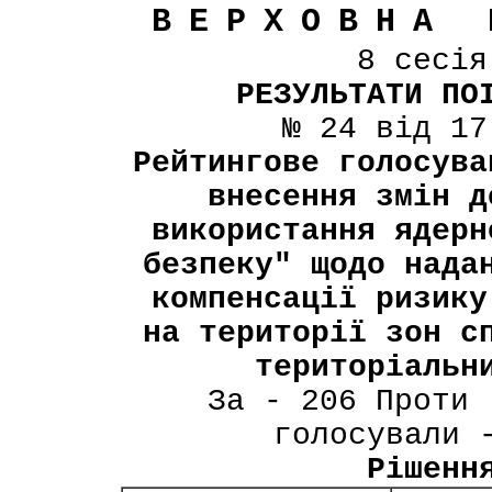
ВЕРХОВНА 
8 сесі
РЕЗУЛЬТАТИ ПО
№ 24 від 17
Рейтингове голосува
внесення змін д
використання ядерн
безпеку" щодо нада
компенсації ризику
на території зон с
територіальн
За - 206 Проти 
голосували 
Рішенн