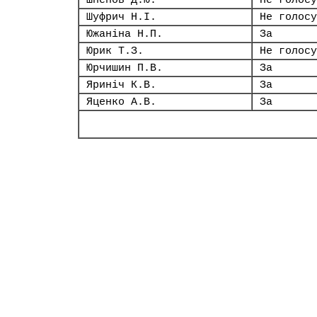
Шпенов Д.Ю.
Не голосу
Шуфрич Н.І.
Не голосу
Южаніна Н.П.
За
Юрик Т.З.
Не голосу
Юрчишин П.В.
За
Яриніч К.В.
За
Яценко А.В.
За