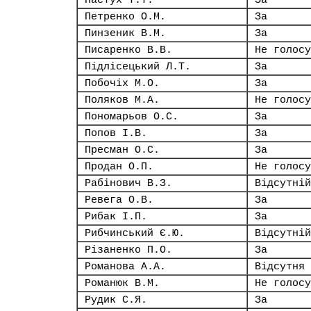
Пастух Т.Т.
За
Петренко О.М.
За
Пинзеник В.М.
За
Писаренко В.В.
Не голосу
Підлісецький Л.Т.
За
Побочіх М.О.
За
Поляков М.А.
Не голосу
Пономарьов О.С.
За
Попов І.В.
За
Пресман О.С.
За
Продан О.П.
Не голосу
Рабінович В.З.
Відсутній
Ревега О.В.
За
Рибак І.П.
За
Рибчинський Є.Ю.
Відсутній
Різаненко П.О.
За
Романова А.А.
Відсутня
Романюк В.М.
Не голосу
Рудик С.Я.
За