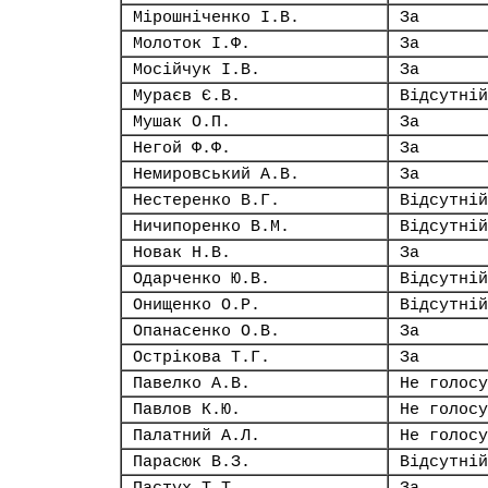
Мірошніченко І.В.
За
Молоток І.Ф.
За
Мосійчук І.В.
За
Мураєв Є.В.
Відсутній
Мушак О.П.
За
Негой Ф.Ф.
За
Немировський А.В.
За
Нестеренко В.Г.
Відсутній
Ничипоренко В.М.
Відсутній
Новак Н.В.
За
Одарченко Ю.В.
Відсутній
Онищенко О.Р.
Відсутній
Опанасенко О.В.
За
Острікова Т.Г.
За
Павелко А.В.
Не голосу
Павлов К.Ю.
Не голосу
Палатний А.Л.
Не голосу
Парасюк В.З.
Відсутній