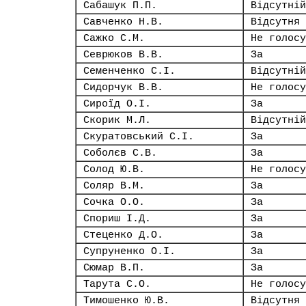
Сабашук П.П.
Відсутній
Савченко Н.В.
Відсутня
Сажко С.М.
Не голосу
Севрюков В.В.
За
Семенченко С.І.
Відсутній
Сидорчук В.В.
Не голосу
Сироїд О.І.
За
Скорик М.Л.
Відсутній
Скуратовський С.І.
За
Соболєв С.В.
За
Солод Ю.В.
Не голосу
Соляр В.М.
За
Сочка О.О.
За
Спориш І.Д.
За
Стеценко Д.О.
За
Супруненко О.І.
За
Сюмар В.П.
За
Тарута С.О.
Не голосу
Тимошенко Ю.В.
Відсутня