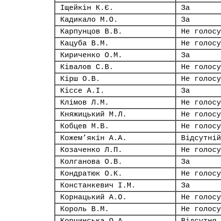
Іщейкін К.Є.
За
Кадикало М.О.
За
Карпунцов В.В.
Не голосу
Кацуба В.М.
Не голосу
Кириченко О.М.
За
Ківалов С.В.
Не голосу
Кірш О.В.
Не голосу
Кіссе А.І.
За
Клімов Л.М.
Не голосу
Княжицький М.Л.
Не голосу
Кобцев М.В.
Не голосу
Кожем’якін А.А.
Відсутній
Козаченко Л.П.
Не голосу
Колганова О.В.
За
Кондратюк О.К.
Не голосу
Констанкевич І.М.
За
Корнацький А.О.
Не голосу
Король В.М.
Не голосу