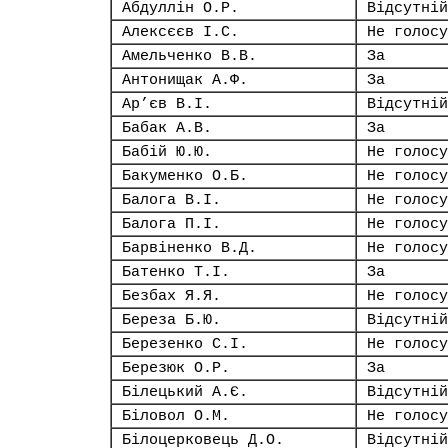
Абдуллін О.Р.
Відсутній
Алексєєв І.С.
Не голосу
Амельченко В.В.
За
Антонищак А.Ф.
За
Ар’єв В.І.
Відсутній
Бабак А.В.
За
Бабій Ю.Ю.
Не голосу
Бакуменко О.Б.
Не голосу
Балога В.І.
Не голосу
Балога П.І.
Не голосу
Барвіненко В.Д.
Не голосу
Батенко Т.І.
За
Безбах Я.Я.
Не голосу
Береза Б.Ю.
Відсутній
Березенко С.І.
Не голосу
Березюк О.Р.
За
Білецький А.Є.
Відсутній
Біловол О.М.
Не голосу
Білоцерковець Д.О.
Відсутній