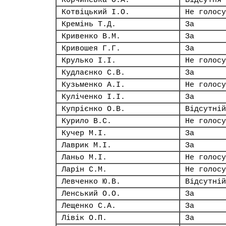
Корчинська О.А.
Відсутня
Котвіцький І.О.
Не голосу
Кремінь Т.Д.
За
Кривенко В.М.
За
Кривошея Г.Г.
За
Крулько І.І.
Не голосу
Кудлаєнко С.В.
За
Кузьменко А.І.
Не голосу
Куліченко І.І.
За
Купрієнко О.В.
Відсутній
Курило В.С.
Не голосу
Кучер М.І.
За
Лаврик М.І.
За
Ланьо М.І.
Не голосу
Ларін С.М.
Не голосу
Левченко Ю.В.
Відсутній
Ленський О.О.
За
Лещенко С.А.
За
Лівік О.П.
За