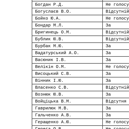
Богдан Р.Д.
Не голосу
Богуслаєв В.О.
Відсутній
Бойко Ю.А.
Не голосу
Бондар М.Л.
За
Бригинець О.М.
Відсутній
Бублик Ю.В.
Відсутній
Бурбак М.Ю.
За
Вадатурський А.О.
За
Васюник І.В.
За
Велікін О.М.
Не голосу
Висоцький С.В.
За
Вінник І.Ю.
За
Власенко С.В.
Відсутній
Вознюк Ю.В.
За
Войціцька В.М.
Відсутня
Гаврилюк М.В.
За
Гальченко А.В.
За
Геращенко А.Ю.
Не голосу