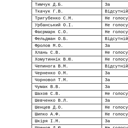
Тимчук Д.Б.
За
Ткачук Г.В.
Відсутній
Тригубенко С.М.
Не голосу
Урбанський О.І.
Не голосу
Фаєрмарк С.О.
Не голосу
Фельдман О.Б.
Відсутній
Фролов М.О.
За
Хлань С.В.
Не голосу
Хомутиннік В.Ю.
Не голосу
Чепинога В.М.
Відсутній
Черненко О.М.
За
Чорновол Т.М.
За
Чумак В.В.
За
Шахов С.В.
Не голосу
Шевченко В.Л.
За
Шенцев Д.О.
Не голосу
Шипко А.Ф.
Не голосу
Шкіря І.М.
За