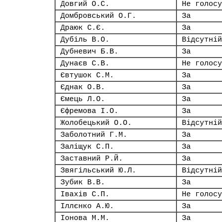
Довгий О.С.
Не голосу
Домбровський О.Г.
За
Драюк С.Є.
За
Дубіль В.О.
Відсутній
Дубневич Б.В.
За
Дунаєв С.В.
Не голосу
Євтушок С.М.
За
Єднак О.В.
За
Ємець Л.О.
За
Єфремова І.О.
За
Жолобецький О.О.
Відсутній
Заболотний Г.М.
За
Заліщук С.П.
За
Заставний Р.Й.
За
Звягільський Ю.Л.
Відсутній
Зубик В.В.
За
Івахів С.П.
Не голосу
Іллєнко А.Ю.
За
Іонова М.М.
За