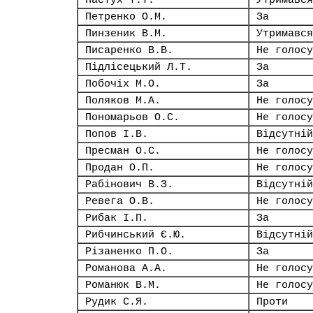
Пастух Т.Т.
Утримався
Петренко О.М.
За
Пинзеник В.М.
Утримався
Писаренко В.В.
Не голосу
Підлісецький Л.Т.
За
Побочіх М.О.
За
Поляков М.А.
Не голосу
Пономарьов О.С.
Не голосу
Попов І.В.
Відсутній
Пресман О.С.
Не голосу
Продан О.П.
Не голосу
Рабінович В.З.
Відсутній
Ревега О.В.
Не голосу
Рибак І.П.
За
Рибчинський Є.Ю.
Відсутній
Різаненко П.О.
За
Романова А.А.
Не голосу
Романюк В.М.
Не голосу
Рудик С.Я.
Проти