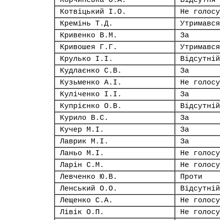
Корчинська О.А.
Відсутня
Котвіцький І.О.
Не голосу
Кремінь Т.Д.
Утримався
Кривенко В.М.
За
Кривошея Г.Г.
Утримався
Крулько І.І.
Відсутній
Кудлаєнко С.В.
За
Кузьменко А.І.
Не голосу
Куліченко І.І.
За
Купрієнко О.В.
Відсутній
Курило В.С.
За
Кучер М.І.
За
Лаврик М.І.
За
Ланьо М.І.
Не голосу
Ларін С.М.
Не голосу
Левченко Ю.В.
Проти
Ленський О.О.
Відсутній
Лещенко С.А.
Не голосу
Лівік О.П.
Не голосу