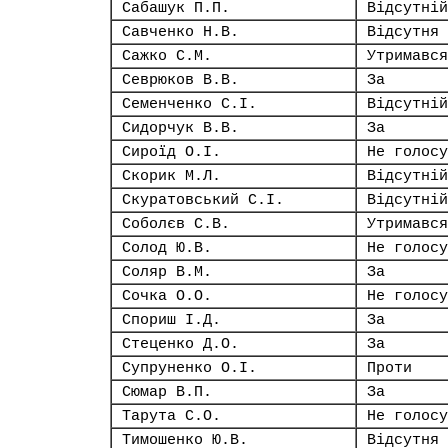
Сабашук П.П.
Відсутній
Савченко Н.В.
Відсутня
Сажко С.М.
Утримався
Севрюков В.В.
За
Семенченко С.І.
Відсутній
Сидорчук В.В.
За
Сироїд О.І.
Не голосу
Скорик М.Л.
Відсутній
Скуратовський С.І.
Відсутній
Соболєв С.В.
Утримався
Солод Ю.В.
Не голосу
Соляр В.М.
За
Сочка О.О.
Не голосу
Спориш І.Д.
За
Стеценко Д.О.
За
Супруненко О.І.
Проти
Сюмар В.П.
За
Тарута С.О.
Не голосу
Тимошенко Ю.В.
Відсутня