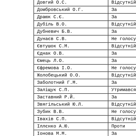
Довгий О.С.
Відсутній
Домбровський О.Г.
За
Драюк С.Є.
За
Дубіль В.О.
Відсутній
Дубневич Б.В.
За
Дунаєв С.В.
Не голосу
Євтушок С.М.
Відсутній
Єднак О.В.
За
Ємець Л.О.
За
Єфремова І.О.
Не голосу
Жолобецький О.О.
Відсутній
Заболотний Г.М.
За
Заліщук С.П.
Утримався
Заставний Р.Й.
За
Звягільський Ю.Л.
Відсутній
Зубик В.В.
Не голосу
Івахів С.П.
Відсутній
Іллєнко А.Ю.
Проти
Іонова М.М.
За