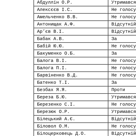
Абдуллін О.Р.
Утримався
Алексєєв І.С.
Не голосу
Амельченко В.В.
Не голосу
Антонищак А.Ф.
Відсутній
Ар’єв В.І.
Відсутній
Бабак А.В.
За
Бабій Ю.Ю.
Не голосу
Бакуменко О.Б.
За
Балога В.І.
Не голосу
Балога П.І.
Не голосу
Барвіненко В.Д.
Не голосу
Батенко Т.І.
За
Безбах Я.Я.
Проти
Береза Б.Ю.
Утримався
Березенко С.І.
Не голосу
Березюк О.Р.
Утримався
Білецький А.Є.
Відсутній
Біловол О.М.
Не голосу
Білоцерковець Д.О.
Відсутній