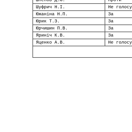
Шпенов Д.Ю.
Проти
Шуфрич Н.І.
Не голосу
Южаніна Н.П.
За
Юрик Т.З.
За
Юрчишин П.В.
За
Яриніч К.В.
За
Яценко А.В.
Не голосу