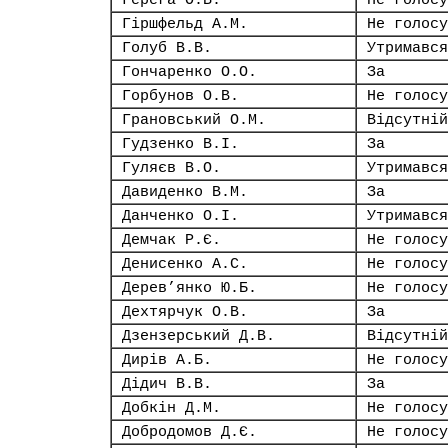
Герега О.В.
Не голосу
Гіршфельд А.М.
Не голосу
Голуб В.В.
Утримався
Гончаренко О.О.
За
Горбунов О.В.
Не голосу
Грановський О.М.
Відсутній
Гудзенко В.І.
За
Гуляєв В.О.
Утримався
Давиденко В.М.
За
Данченко О.І.
Утримався
Демчак Р.Є.
Не голосу
Денисенко А.С.
Не голосу
Дерев’янко Ю.Б.
Не голосу
Дехтярчук О.В.
За
Дзензерський Д.В.
Відсутній
Дирів А.Б.
Не голосу
Дідич В.В.
За
Добкін Д.М.
Не голосу
Добродомов Д.Є.
Не голосу