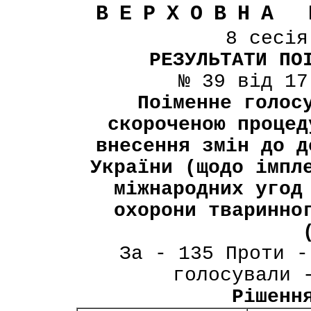
ВЕРХОВНА 
8 сесі
РЕЗУЛЬТАТИ ПО
№ 39 від 17
Поіменне голос
скороченою процед
внесення змін до д
України (щодо імпл
міжнародних угод
охорони тваринно
За - 135 Проти -
голосували 
Рішенн