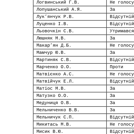
Логвинський Г.В.
Не голосу
Лопушанський А.Я.
За
Лук’янчук Р.В.
Відсутній
Луценко І.В.
Відсутній
Льовочкін С.В.
Утримався
Люшняк М.В.
За
Макар’ян Д.Б.
Не голосу
Мамчур Ю.В.
За
Мартиняк С.В.
Відсутній
Марченко О.О.
Проти
Матвієнко А.С.
Не голосу
Матвійчук Е.Л.
Відсутній
Матіос М.В.
За
Матузко О.О.
За
Медуниця О.В.
За
Мельниченко В.В.
За
Мельничук С.П.
Відсутній
Микитась М.В.
Не голосу
Мисик В.Ю.
Відсутній