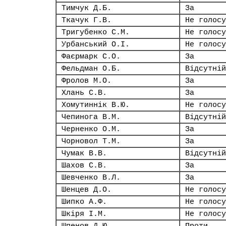
Тимчук Д.Б.
За
Ткачук Г.В.
Не голосу
Тригубенко С.М.
Не голосу
Урбанський О.І.
Не голосу
Фаєрмарк С.О.
За
Фельдман О.Б.
Відсутній
Фролов М.О.
За
Хлань С.В.
За
Хомутиннік В.Ю.
Не голосу
Чепинога В.М.
Відсутній
Черненко О.М.
За
Чорновол Т.М.
За
Чумак В.В.
Відсутній
Шахов С.В.
За
Шевченко В.Л.
За
Шенцев Д.О.
Не голосу
Шипко А.Ф.
Не голосу
Шкіря І.М.
Не голосу