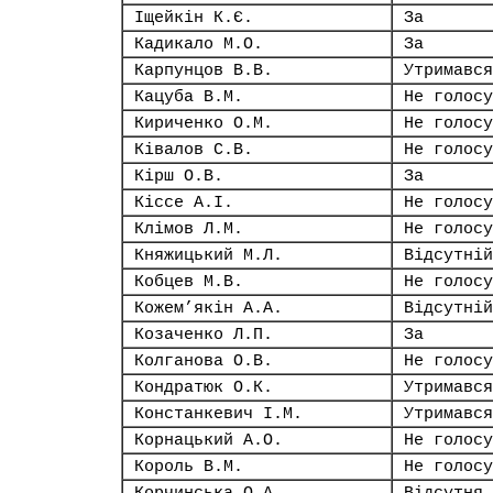
Іщейкін К.Є.
За
Кадикало М.О.
За
Карпунцов В.В.
Утримався
Кацуба В.М.
Не голосу
Кириченко О.М.
Не голосу
Ківалов С.В.
Не голосу
Кірш О.В.
За
Кіссе А.І.
Не голосу
Клімов Л.М.
Не голосу
Княжицький М.Л.
Відсутній
Кобцев М.В.
Не голосу
Кожем’якін А.А.
Відсутній
Козаченко Л.П.
За
Колганова О.В.
Не голосу
Кондратюк О.К.
Утримався
Констанкевич І.М.
Утримався
Корнацький А.О.
Не голосу
Король В.М.
Не голосу