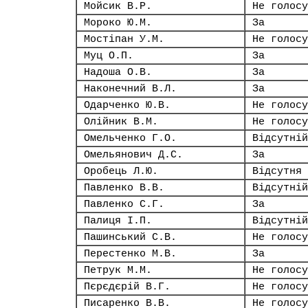
Мойсик В.Р.
Не голосу
Мороко Ю.М.
За
Мостіпан У.М.
Не голосу
Муц О.П.
За
Надоша О.В.
За
Наконечний В.Л.
За
Одарченко Ю.В.
Не голосу
Олійник В.М.
Не голосу
Омельченко Г.О.
Відсутній
Омельянович Д.С.
За
Оробець Л.Ю.
Відсутня
Павленко В.В.
Відсутній
Павленко С.Г.
За
Палиця І.П.
Відсутній
Пашинський С.В.
Не голосу
Перестенко М.В.
За
Петрук М.М.
Не голосу
Пєрєдєрій В.Г.
Не голосу
Писаренко В.В.
Не голосу