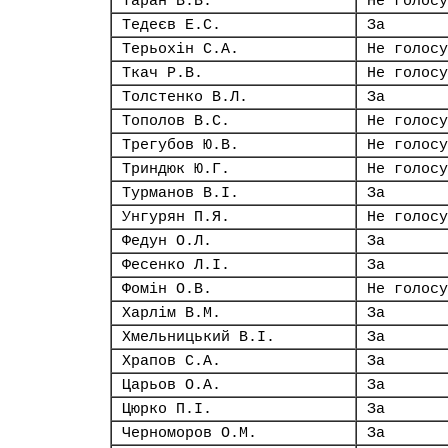
Таран В.В.
Не голосу
Тедеєв Е.С.
За
Терьохін С.А.
Не голосу
Ткач Р.В.
Не голосу
Толстенко В.Л.
За
Тополов В.С.
Не голосу
Трегубов Ю.В.
Не голосу
Триндюк Ю.Г.
Не голосу
Турманов В.І.
За
Унгурян П.Я.
Не голосу
Федун О.Л.
За
Фесенко Л.І.
За
Фомін О.В.
Не голосу
Харлім В.М.
За
Хмельницький В.І.
За
Храпов С.А.
За
Царьов О.А.
За
Цюрко П.І.
За
Черноморов О.М.
За