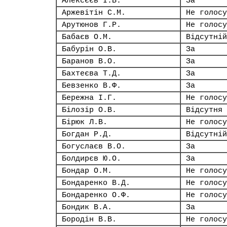
Алексєєв І.В.
За
Аржевітін С.М.
Не голосу
Арутюнов Г.Р.
Не голосу
Бабаєв О.М.
Відсутній
Бабурін О.В.
За
Баранов В.О.
За
Бахтеєва Т.Д.
За
Бевзенко В.Ф.
За
Бережна І.Г.
Не голосу
Білозір О.В.
Відсутня
Бірюк Л.В.
Не голосу
Богдан Р.Д.
Відсутній
Богуслаєв В.О.
За
Болдирєв Ю.О.
За
Бондар О.М.
Не голосу
Бондаренко В.Д.
Не голосу
Бондаренко О.Ф.
Не голосу
Бондик В.А.
За
Бородін В.В.
Не голосу