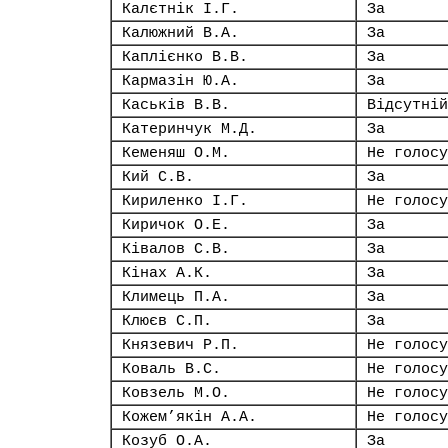
Калєтнік І.Г.
За
Калюжний В.А.
За
Каплієнко В.В.
За
Кармазін Ю.А.
За
Каськів В.В.
Відсутній
Катеринчук М.Д.
За
Кеменяш О.М.
Не голосу
Кий С.В.
За
Кириленко І.Г.
Не голосу
Киричок О.Е.
За
Ківалов С.В.
За
Кінах А.К.
За
Климець П.А.
За
Клюєв С.П.
За
Князевич Р.П.
Не голосу
Коваль В.С.
Не голосу
Ковзель М.О.
Не голосу
Кожем’якін А.А.
Не голосу
Козуб О.А.
За