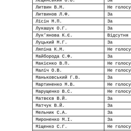
Лєщинський О.О.
За
Литвин В.М.
Не голосу
Литвинов Л.Ф.
За
Лісін М.П.
За
Лукашук О.Г.
За
Лук’янова К.Є.
Відсутня
Луцький М.Г.
За
Ляпіна К.М.
Не голосу
Майборода С.Ф.
За
Макієнко В.П.
Не голосу
Маліч О.В.
Не голосу
Маньковський Г.В.
За
Мартиненко М.В.
Не голосу
Марущенко В.С.
Не голосу
Матвєєв В.Й.
За
Матчук В.Й.
За
Мельник С.А.
За
Мироненко М.І.
За
Міщенко С.Г.
Не голосу