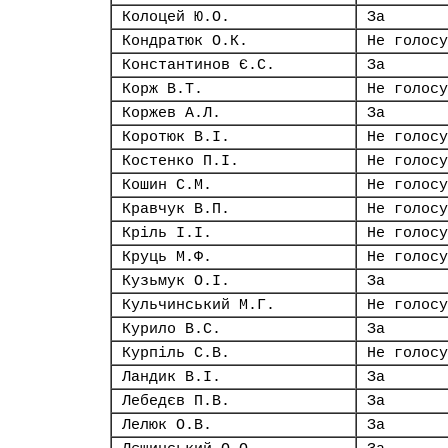
Колоцей Ю.О.
За
Кондратюк О.К.
Не голосу
Константинов Є.С.
За
Корж В.Т.
Не голосу
Коржев А.Л.
За
Коротюк В.І.
Не голосу
Костенко П.І.
Не голосу
Кошин С.М.
Не голосу
Кравчук В.П.
Не голосу
Кріль І.І.
Не голосу
Круць М.Ф.
Не голосу
Кузьмук О.І.
За
Кульчинський М.Г.
Не голосу
Курило В.С.
За
Курпіль С.В.
Не голосу
Ландик В.І.
За
Лебедєв П.В.
За
Лелюк О.В.
За