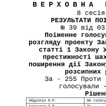
ВЕРХОВНА 
8 сесі
РЕЗУЛЬТАТИ ПО
№ 39 від 03
Поіменне голосу
розгляду проекту За
статті 1 Закону 
престижності ша
поширення дії Закон
розсипних 
За - 255 Проти 
голосували 
Рішен
Абдуллін О.Р.
Не голосу