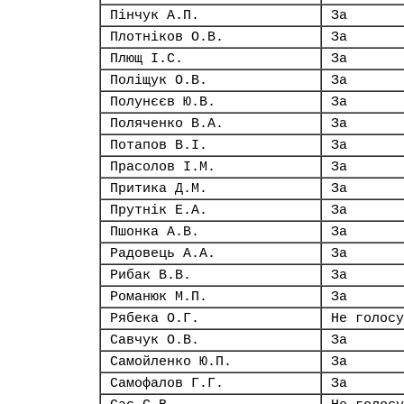
Пінчук А.П.
За
Плотніков О.В.
За
Плющ І.С.
За
Поліщук О.В.
За
Полунєєв Ю.В.
За
Поляченко В.А.
За
Потапов В.І.
За
Прасолов І.М.
За
Притика Д.М.
За
Прутнік Е.А.
За
Пшонка А.В.
За
Радовець А.А.
За
Рибак В.В.
За
Романюк М.П.
За
Рябека О.Г.
Не голосу
Савчук О.В.
За
Самойленко Ю.П.
За
Самофалов Г.Г.
За