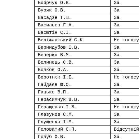
Боярчук О.В.
За
Буряк О.В.
За
Васадзе Т.Ш.
За
Васильєв Г.А.
За
Васютін С.І.
За
Веліжанський С.К.
Не голосу
Вернидубов І.В.
За
Вечерко В.М.
За
Волинець Є.В.
За
Волков О.А.
За
Воротнюк І.Б.
Не голосу
Гайдаєв Ю.О.
За
Гацько В.П.
За
Герасимчук В.В.
За
Геращенко І.В.
Не голосу
Глазунов С.М.
За
Глущенко І.М.
За
Головатий С.П.
Відсутній
Голуб О.В.
За