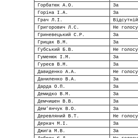
Горбатюк А.О.
За
Горіна І.А.
За
Грач Л.І.
Відсутній
Григорович Л.С.
Не голосу
Гриневецький С.Р.
За
Грицак В.М.
За
Губський Б.В.
Не голосу
Гуменюк І.М.
За
Гуреєв В.М.
За
Давиденко А.А.
Не голосу
Даниленко В.А.
За
Дарда О.П.
За
Демидко В.М.
За
Демчишен В.В.
За
Дем’янчук В.О.
За
Деревляний В.Т.
Не голосу
Деркач М.І.
За
Джига М.В.
За