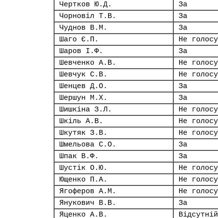
Чертков Ю.Д.
За
Чорновіл Т.В.
За
Чуднов В.М.
За
Шаго Є.П.
Не голосу
Шаров І.Ф.
За
Шевченко А.В.
Не голосу
Шевчук С.В.
Не голосу
Шенцев Д.О.
За
Шершун М.Х.
За
Шишкіна З.Л.
Не голосу
Шкіль А.В.
Не голосу
Шкутяк З.В.
Не голосу
Шмельова С.О.
За
Шпак В.Ф.
За
Шустік О.Ю.
Не голосу
Ющенко П.А.
Не голосу
Ягоферов А.М.
Не голосу
Янукович В.В.
За
Яценко А.В.
Відсутній