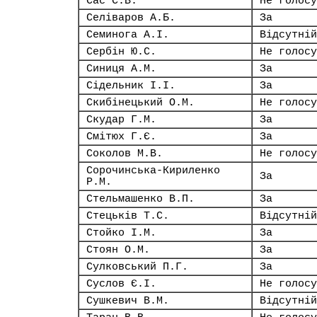
Сас С.В.
Не голосу
Селіваров А.Б.
За
Семинога А.І.
Відсутній
Сербін Ю.С.
Не голосу
Синиця А.М.
За
Сідельник І.І.
За
Скибінецький О.М.
Не голосу
Скудар Г.М.
За
Смітюх Г.Є.
За
Соколов М.В.
Не голосу
Сорочинська-Кириленко
За
Р.М.
Стельмашенко В.П.
За
Стецьків Т.С.
Відсутній
Стойко І.М.
За
Стоян О.М.
За
Сулковський П.Г.
За
Суслов Є.І.
Не голосу
Сушкевич В.М.
Відсутній