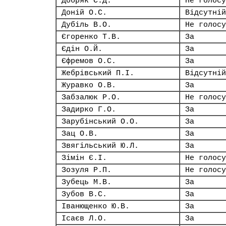
Добряк Є.Д.
Не голосу
Доній О.С.
Відсутній
Дубіль В.О.
Не голосу
Єгоренко Т.В.
За
Єдін О.Й.
За
Єфремов О.С.
За
Жебрівський П.І.
Відсутній
Журавко О.В.
За
Забзалюк Р.О.
Не голосу
Задирко Г.О.
За
Зарубінський О.О.
За
Зац О.В.
За
Звягільський Ю.Л.
За
Зімін Є.І.
Не голосу
Зозуля Р.П.
Не голосу
Зубець М.В.
За
Зубов В.С.
За
Іванющенко Ю.В.
За
Ісаєв Л.О.
За