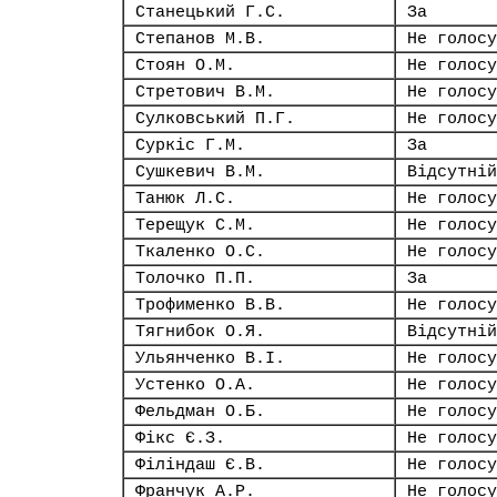
Станецький Г.С.
За
Степанов М.В.
Не голосу
Стоян О.М.
Не голосу
Стретович В.М.
Не голосу
Сулковський П.Г.
Не голосу
Суркіс Г.М.
За
Сушкевич В.М.
Відсутній
Танюк Л.С.
Не голосу
Терещук С.М.
Не голосу
Ткаленко О.С.
Не голосу
Толочко П.П.
За
Трофименко В.В.
Не голосу
Тягнибок О.Я.
Відсутній
Ульянченко В.І.
Не голосу
Устенко О.А.
Не голосу
Фельдман О.Б.
Не голосу
Фікс Є.З.
Не голосу
Філіндаш Є.В.
Не голосу
Франчук А.Р.
Не голосу