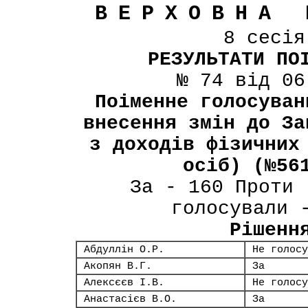
ВЕРХОВНА 
8 сесі
РЕЗУЛЬТАТИ ПО
№ 74 від 06
Поіменне голосуван
внесення змін до За
з доходів фізичних
осіб) (№56
За - 160 Проти 
голосували 
Рішенн
Абдуллін О.Р.
Не голосу
Акопян В.Г.
За
Алексєєв І.В.
Не голосу
Анастасієв В.О.
За