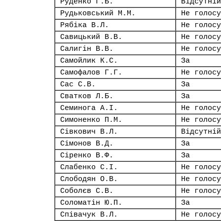
Руденко Г.Б.
Відсутній
Рудьковський М.М.
Не голосу
Рябіка В.Л.
Не голосу
Савицький В.В.
Не голосу
Салигін В.В.
Не голосу
Самойлик К.С.
За
Самофалов Г.Г.
Не голосу
Сас С.В.
За
Сватков Л.Б.
За
Семинога А.І.
Не голосу
Симоненко П.М.
Не голосу
Сівкович В.Л.
Відсутній
Сімонов В.Д.
За
Сіренко В.Ф.
За
Слабенко С.І.
Не голосу
Слободян О.В.
Не голосу
Соболєв С.В.
Не голосу
Соломатін Ю.П.
За
Співачук В.Л.
Не голосу