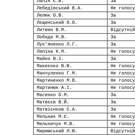
Лапін Є.В.
За
Лебедівський В.А.
Не голосу
Лелюк О.В.
За
Лєщинський О.О.
За
Литвин В.М.
Відсутній
Лобода М.В.
За
Лук'яненко Л.Г.
За
Ляпіна К.М.
Не голосу
Майко В.І.
За
Макеєнко В.В.
Не голосу
Манчуленко Г.М.
Не голосу
Мартиненко М.В.
Не голосу
Мартинюк А.І.
Не голосу
Масенко О.М.
За
Матвєєв В.Й.
За
Матвієнков С.А.
За
Мельник М.Є.
Не голосу
Мельничук М.В.
Не голосу
Миримський Л.Ю.
Відсутній