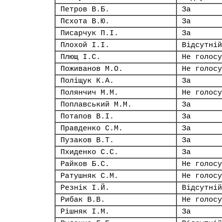
Петров В.Б.
За
Пєхота В.Ю.
За
Писарчук П.І.
За
Плохой І.І.
Відсутній
Плющ І.С.
Не голосу
Поживанов М.О.
Не голосу
Поліщук К.А.
За
Полянчич М.М.
Не голосу
Поплавський М.М.
За
Потапов В.І.
За
Правденко С.М.
За
Пузаков В.Т.
За
Пхиденко С.С.
За
Райков Б.С.
Не голосу
Ратушняк С.М.
Не голосу
Резнік І.Й.
Відсутній
Рибак В.В.
Не голосу
Рішняк І.М.
За