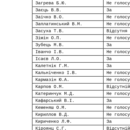
Загрева Б.Ю.
Не голосу
Заєць В.В.
За
Заічко В.О.
Не голосу
Заплатинський В.М.
Не голосу
Засуха Т.В.
Відсутня
Зімін О.П.
Не голосу
Зубець М.В.
За
Іванчо І.В.
Не голосу
Ісаєв Л.О.
За
Калетнік Г.М.
За
Кальніченко І.В.
Не голосу
Кармазін Ю.А.
Не голосу
Карпов О.М.
Відсутній
Катеринчук М.Д.
Не голосу
Кафарський В.І.
За
Кеменяш О.М.
Не голосу
Кириллов В.Д.
Не голосу
Кириченко Л.Ф.
За
Кіроянц С.Г.
Відсутній