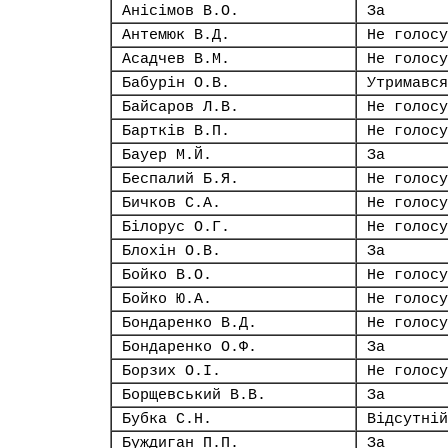
Анісімов В.О.
За
Антемюк В.Д.
Не голосу
Асадчев В.М.
Не голосу
Бабурін О.В.
Утримався
Байсаров Л.В.
Не голосу
Бартків В.П.
Не голосу
Бауер М.Й.
За
Беспалий Б.Я.
Не голосу
Бичков С.А.
Не голосу
Білорус О.Г.
Не голосу
Блохін О.В.
За
Бойко В.О.
Не голосу
Бойко Ю.А.
Не голосу
Бондаренко В.Д.
Не голосу
Бондаренко О.Ф.
За
Борзих О.І.
Не голосу
Борщевський В.В.
За
Бубка С.Н.
Відсутній
Буждиган П.П.
За