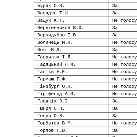
Буряк О.В.
За
Васадзе Т.Ш.
За
Ващук К.Т.
Не голосу
Веретенников В.О.
За
Вернидубов І.В.
За
Волинець М.Я.
Не голосу
Воюш В.Д.
За
Гаврилюк І.Я.
Не голосу
Гадяцький Л.М.
Не голосу
Галієв Е.Е.
Не голосу
Гармаш Г.Ф.
Не голосу
Гінзбург О.П.
Не голосу
Гіршфельд А.М.
Не голосу
Гладкіх В.І.
За
Гмиря С.П.
За
Голуб О.В.
За
Горбатов В.М.
Не голосу
Горлов Г.В.
За