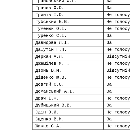
Грановський О.Г.
За
Грачев О.О.
За
Гринів І.О.
Не голосу
Губський Б.В.
Не голосу
Гуменюк О.І.
Не голосу
Гуренко С.І.
За
Давидова Л.І.
За
Дашутін Г.П.
Не голосу
Деркач А.Л.
Відсутній
Джемілєв М. .
Не голосу
Дзонь В.М.
Відсутній
Діденко Ю.В.
Не голосу
Довгий С.О.
За
Доманський А.І.
За
Драч І.Ф.
Не голосу
Дубицький В.В.
За
Єдін О.Й.
Не голосу
Єщенко В.М.
За
Жижко С.А.
Не голосу