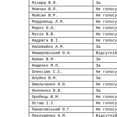
Місюра В.Я.
За
Мовчан В.П.
Не голосу
Мойсик В.Р.
Не голосу
Мордовець Л.М.
Не голосу
Мороз О.О.
Не голосу
Мухін В.В.
Не голосу
Надрага В.І.
Не голосу
Наливайко А.М.
За
Немировський О.А.
Відсутній
Новак В.М.
За
Нощенко М.П.
За
Олексіюк С.С.
Не голосу
Олуйко В.М.
За
Омельченко О.О.
Не голосу
Онопенко В.В.
За
Оробець Ю.М.
Не голосу
Осташ І.І.
Не голосу
Панасовський О.Г.
Не голосу
Пеклушенко О.М.
Відсутній