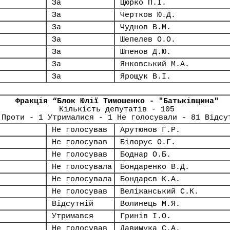
За
Цюрко П.І.
За
Чертков Ю.Д.
За
Чуднов В.М.
За
Шепелев О.О.
За
Шпенов Д.Ю.
За
Янковський М.А.
За
Ярощук В.І.
Фракція “Блок Юлії Тимошенко - "Батьківщина"
Кількість депутатів - 105
 Проти - 1 Утрималися - 1 Не голосували - 81 Відсу
Не голосував
Арутюнов Г.Р.
Не голосував
Білорус О.Г.
Не голосував
Боднар О.Б.
Не голосувала
Бондаренко В.Д.
Не голосувала
Бондарєв К.А.
Не голосував
Веліжанський С.К.
Відсутній
Волинець М.Я.
Утримався
Гринів І.О.
Не голосував
Давимука С.А.