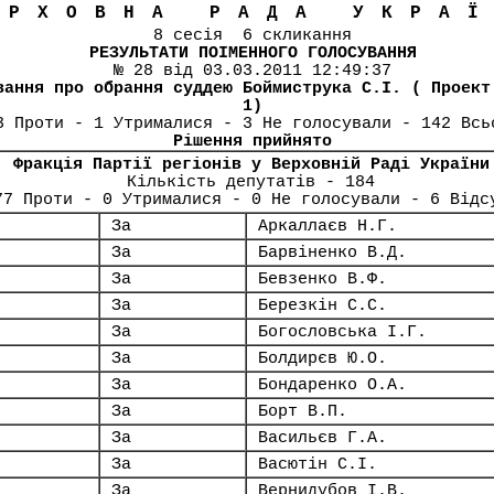
ЕРХОВНА РАДА УКРА
8 сесія 6 скликання
РЕЗУЛЬТАТИ ПОІМЕННОГО ГОЛОСУВАННЯ
№ 28 від 03.03.2011 12:49:37
вання про обрання суддею Боймиструка С.І. ( Проект
1)
3 Проти - 1 Утрималися - 3 Не голосували - 142 Всь
Рішення прийнято
Фракція Партії регіонів у Верховній Раді України
Кількість депутатів - 184
77 Проти - 0 Утрималися - 0 Не голосували - 6 Відс
За
Аркаллаєв Н.Г.
За
Барвіненко В.Д.
За
Бевзенко В.Ф.
За
Березкін С.С.
За
Богословська І.Г.
За
Болдирєв Ю.О.
За
Бондаренко О.А.
За
Борт В.П.
За
Васильєв Г.А.
За
Васютін С.І.
За
Вернидубов І.В.