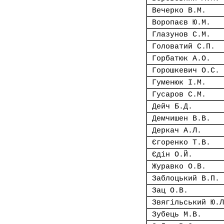
Вечерко В.М.
Воропаєв Ю.М.
Глазунов С.М.
Головатий С.П.
Горбатюк А.О.
Горошкевич О.С.
Гуменюк І.М.
Гусаров С.М.
Дейч Б.Д.
Демчишен В.В.
Деркач А.Л.
Єгоренко Т.В.
Єдін О.Й.
Журавко О.В.
Заблоцький В.П.
Зац О.В.
Звягільський Ю.Л
Зубець М.В.