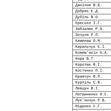
Данілов В.Б.
Добряк Є.Д.
Дубіль В.О.
Єресько І.Г.
Забзалюк Р.О.
Зозуля Р.П.
Кеменяш О.М.
Кирильчук Є.І.
Кожем’якін А.А.
Корж В.Т.
Коротюк В.І.
Костенко П.І.
Кравчук В.П.
Курпіль С.В.
Левцун В.І.
Логвиненко О.С.
Лук’янчук Р.В.
Міщенко С.Г.