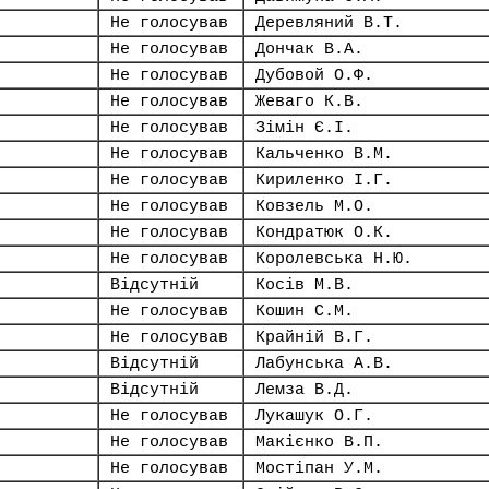
Не голосував
Деревляний В.Т.
Не голосував
Дончак В.А.
Не голосував
Дубовой О.Ф.
Не голосував
Жеваго К.В.
Не голосував
Зімін Є.І.
Не голосував
Кальченко В.М.
Не голосував
Кириленко І.Г.
Не голосував
Ковзель М.О.
Не голосував
Кондратюк О.К.
Не голосував
Королевська Н.Ю.
Відсутній
Косів М.В.
Не голосував
Кошин С.М.
Не голосував
Крайній В.Г.
Відсутній
Лабунська А.В.
Відсутній
Лемза В.Д.
Не голосував
Лукашук О.Г.
Не голосував
Макієнко В.П.
Не голосував
Мостіпан У.М.