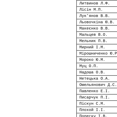
Литвинов Л.Ф.
Лісін М.П.
Лук’янов В.В.
Льовочкіна Ю.В.
Макеєнко В.В.
Мальцев В.О.
Мельник П.В.
Мирний І.М.
Мірошниченко Ю.Р
Мороко Ю.М.
Муц О.П.
Надоша О.В.
Нетецька О.А.
Омельянович Д.С.
Павленко Е.І.
Писарчук П.І.
Піскун С.М.
Плохой І.І.
Попеску І.В.