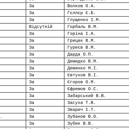
За
Волков О.А.
За
Гєллєр Є.Б.
За
Глущенко І.М.
Відсутній
Горбаль В.М.
За
Горіна І.А.
За
Грицак В.М.
За
Гуреєв В.М.
За
Дарда О.П.
За
Демидко В.М.
За
Демянко М.І.
За
Євтухов В.І.
За
Єгоров О.М.
За
Єфремов О.С.
За
Забарський В.В.
За
Засуха Т.В.
За
Зварич І.Т.
.
За
Зубанов В.О.
За
Зубик В.В.