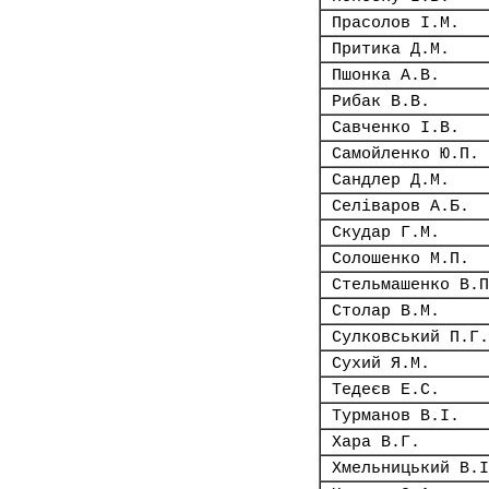
Прасолов І.М.
Притика Д.М.
Пшонка А.В.
Рибак В.В.
Савченко І.В.
Самойленко Ю.П.
Сандлер Д.М.
Селіваров А.Б.
Скудар Г.М.
Солошенко М.П.
Стельмашенко В.П
Столар В.М.
Сулковський П.Г.
Сухий Я.М.
Тедеєв Е.С.
Турманов В.І.
Хара В.Г.
Хмельницький В.І