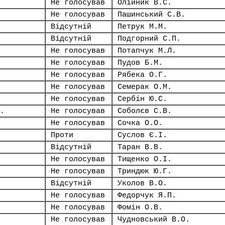
Не голосував
Олійник В.С.
Не голосував
Пашинський С.В.
Відсутній
Петрук М.М.
Відсутній
Подгорний С.П.
Не голосував
Потапчук М.Л.
Не голосував
Пудов Б.М.
Не голосував
Рябека О.Г.
Не голосував
Семерак О.М.
Не голосував
Сербін Ю.С.
.
Не голосував
Соболєв С.В.
Не голосував
Сочка О.О.
Проти
Суслов Є.І.
Відсутній
Таран В.В.
Не голосував
Тищенко О.І.
Не голосував
Триндюк Ю.Г.
Відсутній
Уколов В.О.
Не голосував
Федорчук Я.П.
Не голосував
Фомін О.В.
Не голосував
Чудновський В.О.