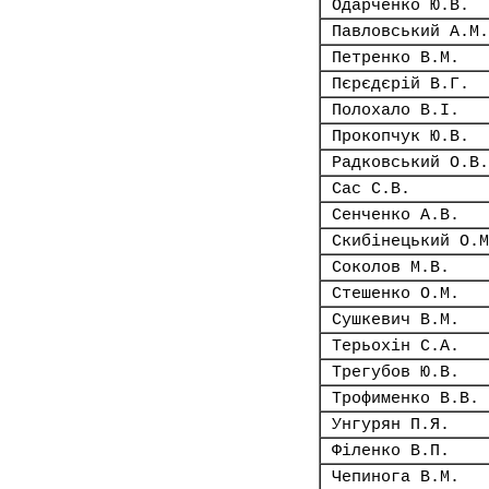
Одарченко Ю.В.
Павловський А.М.
Петренко В.М.
Пєрєдєрій В.Г.
Полохало В.І.
Прокопчук Ю.В.
Радковський О.В.
Сас С.В.
Сенченко А.В.
Скибінецький О.М
Соколов М.В.
Стешенко О.М.
Сушкевич В.М.
Терьохін С.А.
Трегубов Ю.В.
Трофименко В.В.
Унгурян П.Я.
Філенко В.П.
Чепинога В.М.