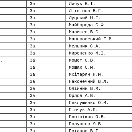
За
Личук В.І.
За
Літвінов В.Г.
За
Луцький М.Г.
За
Майборода С.Ф.
За
Малишев В.С.
За
Маньковський Г.В.
За
Мельник С.А.
За
Мироненко М.І.
.
За
Момот С.В.
За
Мошак С.М.
За
Мхітарян Н.М.
За
Наконечний В.Л.
За
Олійник В.М.
За
Орлов А.В.
За
Пеклушенко О.М.
За
Пінчук А.П.
За
Плотніков О.В.
За
Полунєєв Ю.В.
За
Потапов В.І.