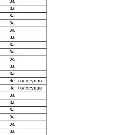
За
За
За
За
За
За
За
За
За
За
За
Не голосував
Не голосував
За
За
За
За
За
За