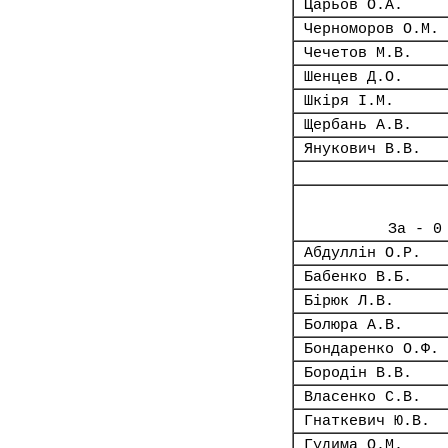
Царьов О.А.
Черноморов О.М.
Чечетов М.В.
Шенцев Д.О.
Шкіря І.М.
Щербань А.В.
Янукович В.В.
За - 0
Абдуллін О.Р.
Бабенко В.Б.
Бірюк Л.В.
Болюра А.В.
Бондаренко О.Ф.
Бородін В.В.
Власенко С.В.
Гнаткевич Ю.В.
Гудима О.М.