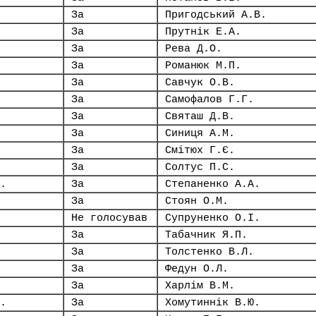
За
Пригодський А.В.
За
Прутнік Е.А.
За
Рева Д.О.
За
Романюк М.П.
За
Савчук О.В.
За
Самофалов Г.Г.
За
Святаш Д.В.
За
Синиця А.М.
За
Смітюх Г.Є.
За
Солтус П.С.
.
За
Степаненко А.А.
За
Стоян О.М.
Не голосував
Супруненко О.І.
За
Табачник Я.П.
За
Толстенко В.Л.
За
Федун О.Л.
За
Харлім В.М.
.
За
Хомутиннік В.Ю.