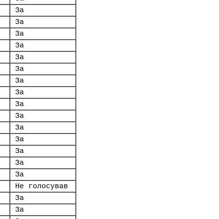
За
За
За
За
За
За
За
За
За
За
За
За
За
За
За
Не голосував
За
За