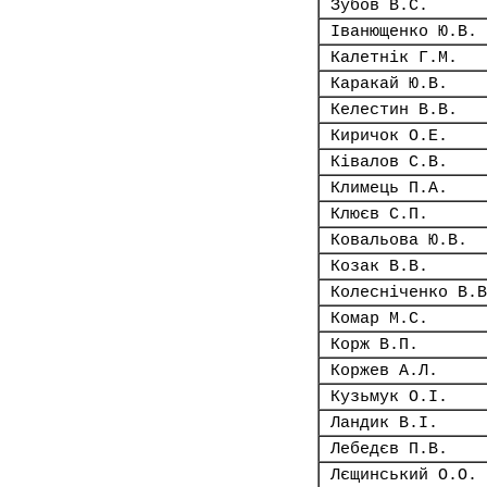
Зубов В.С.
Іванющенко Ю.В.
Калетнік Г.М.
Каракай Ю.В.
Келестин В.В.
Киричок О.Е.
Ківалов С.В.
Климець П.А.
Клюєв С.П.
Ковальова Ю.В.
Козак В.В.
Колесніченко В.В
Комар М.С.
Корж В.П.
Коржев А.Л.
Кузьмук О.І.
Ландик В.І.
Лебедєв П.В.
Лєщинський О.О.