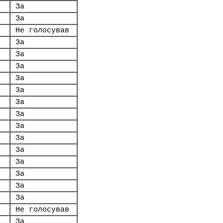
За
За
Не голосував
За
За
За
За
За
За
За
За
За
За
За
За
За
За
Не голосував
За