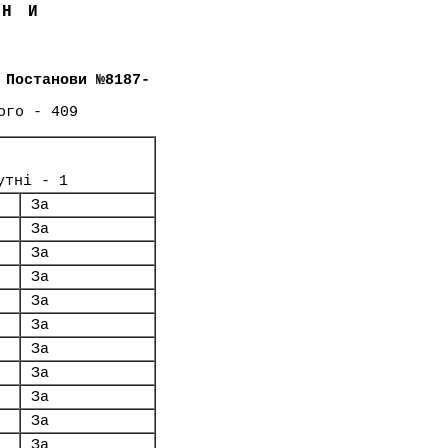
ЇНИ
 Постанови №8187-
ого - 409
утні - 1
За
За
За
За
За
За
За
За
За
За
За