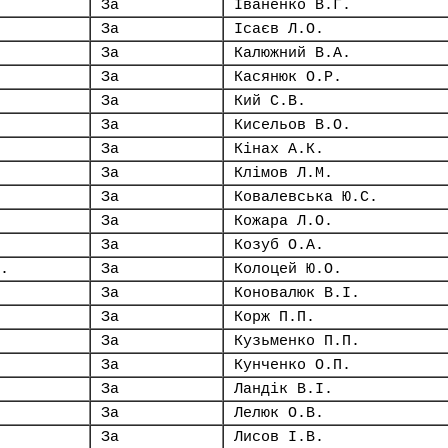
За
Іваненко В.Г.
За
Ісаєв Л.О.
За
Калюжний В.А.
За
Касянюк О.Р.
За
Кий С.В.
За
Кисельов В.О.
За
Кінах А.К.
За
Клімов Л.М.
За
Ковалевська Ю.С.
За
Кожара Л.О.
За
Козуб О.А.
.
За
Колоцей Ю.О.
За
Коновалюк В.І.
За
Корж П.П.
За
Кузьменко П.П.
За
Кунченко О.П.
За
Ландік В.І.
За
Лелюк О.В.
За
Лисов І.В.