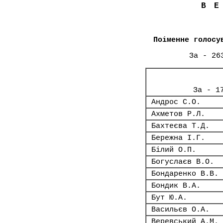
В
Поіменне голосу
За - 26
За - 1
Андрос С.О.
Ахметов Р.Л.
Бахтеєва Т.Д.
Бережна І.Г.
Білий О.П.
Богуслаєв В.О.
Бондаренко В.В.
Бондик В.А.
Бут Ю.А.
Васильєв О.А.
Веревський А.М.