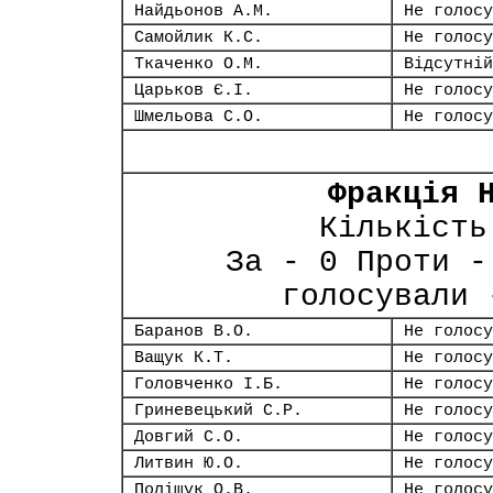
Найдьонов А.М.
Не голосу
Самойлик К.С.
Не голосу
Ткаченко О.М.
Відсутній
Царьков Є.І.
Не голосу
Шмельова С.О.
Не голосу
Фракція 
Кількість
За - 0 Проти -
голосували 
Баранов В.О.
Не голосу
Ващук К.Т.
Не голосу
Головченко І.Б.
Не голосу
Гриневецький С.Р.
Не голосу
Довгий С.О.
Не голосу
Литвин Ю.О.
Не голосу
Поліщук О.В.
Не голосу