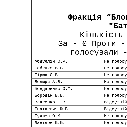
Фракція “Бло
"Ба
Кількість
За - 0 Проти -
голосували 
Абдуллін О.Р.
Не голосу
Бабенко В.Б.
Не голосу
Бірюк Л.В.
Не голосу
Болюра А.В.
Не голосу
Бондаренко О.Ф.
Не голосу
Бородін В.В.
Не голосу
Власенко С.В.
Відсутній
Гнаткевич Ю.В.
Відсутній
Гудима О.М.
Не голосу
Данілов В.Б.
Не голосу