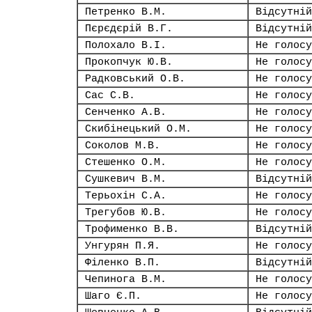
Петренко В.М.
Відсутній
Пєрєдєрій В.Г.
Відсутній
Полохало В.І.
Не голосу
Прокопчук Ю.В.
Не голосу
Радковський О.В.
Не голосу
Сас С.В.
Не голосу
Сенченко А.В.
Не голосу
Скибінецький О.М.
Не голосу
Соколов М.В.
Не голосу
Стешенко О.М.
Не голосу
Сушкевич В.М.
Відсутній
Терьохін С.А.
Не голосу
Трегубов Ю.В.
Не голосу
Трофименко В.В.
Відсутній
Унгурян П.Я.
Не голосу
Філенко В.П.
Відсутній
Чепинога В.М.
Не голосу
Шаго Є.П.
Не голосу