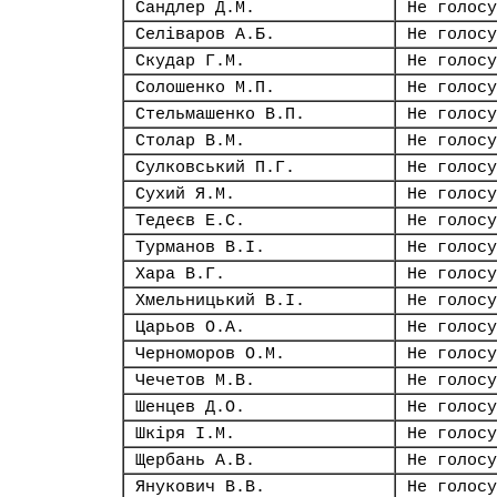
Сандлер Д.М.
Не голосу
Селіваров А.Б.
Не голосу
Скудар Г.М.
Не голосу
Солошенко М.П.
Не голосу
Стельмашенко В.П.
Не голосу
Столар В.М.
Не голосу
Сулковський П.Г.
Не голосу
Сухий Я.М.
Не голосу
Тедеєв Е.С.
Не голосу
Турманов В.І.
Не голосу
Хара В.Г.
Не голосу
Хмельницький В.І.
Не голосу
Царьов О.А.
Не голосу
Черноморов О.М.
Не голосу
Чечетов М.В.
Не голосу
Шенцев Д.О.
Не голосу
Шкіря І.М.
Не голосу
Щербань А.В.
Не голосу
Янукович В.В.
Не голосу