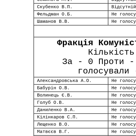
Скубенко В.П.
Відсутній
Фельдман О.Б.
Не голосу
Шаманов В.В.
Не голосу
Фракція Комуніс
Кількість
За - 0 Проти -
голосували 
Александровська А.О.
Не голосу
Бабурін О.В.
Не голосу
Волинець Є.В.
Не голосу
Голуб О.В.
Не голосу
Даниленко В.А.
Не голосу
Кілінкаров С.П.
Не голосу
Лещенко В.О.
Не голосу
Матвєєв В.Г.
Не голосу