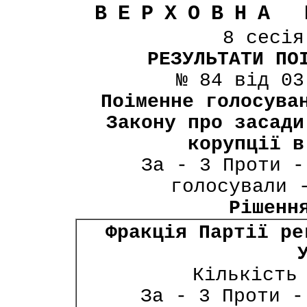
ВЕРХОВНА 
8 сесі
РЕЗУЛЬТАТИ ПО
№ 84 від 03
Поіменне голосува
Закону про засади
корупції в
За - 3 Проти -
голосували 
Рішенн
Фракція Партії ре
Кількість
За - 3 Проти -