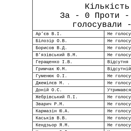
Кількість
За - 0 Проти -
голосували 
Ар’єв В.І.
Не голосу
Білозір О.В.
Не голосу
Борисов В.Д.
Не голосу
В’язівський В.М.
Не голосу
Геращенко І.В.
Відсутня
Гримчак Ю.М.
Відсутній
Гуменюк О.І.
Не голосу
Джемілєв М. .
Не голосу
Доній О.С.
Утримався
Жебрівський П.І.
Не голосу
Зварич Р.М.
Не голосу
Кармазін Ю.А.
Не голосу
Каськів В.В.
Не голосу
Кендзьор Я.М.
Не голосу