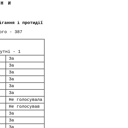
ЇНИ
ігання і протидії
ого - 387
утні - 1
За
За
За
За
За
За
Не голосувала
Не голосував
За
За
За