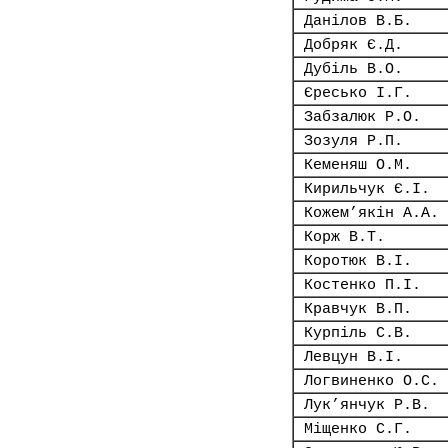
Данілов В.Б.
Добряк Є.Д.
Дубіль В.О.
Єресько І.Г.
Забзалюк Р.О.
Зозуля Р.П.
Кеменяш О.М.
Кирильчук Є.І.
Кожем’якін А.А.
Корж В.Т.
Коротюк В.І.
Костенко П.І.
Кравчук В.П.
Курпіль С.В.
Левцун В.І.
Логвиненко О.С.
Лук’янчук Р.В.
Міщенко С.Г.