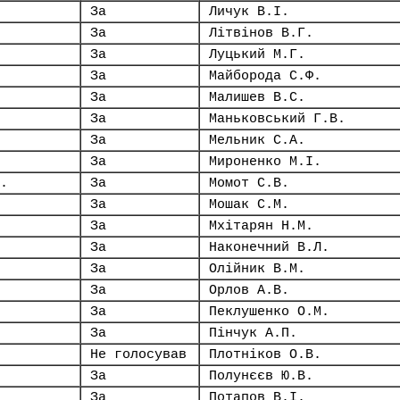
За
Личук В.І.
За
Літвінов В.Г.
За
Луцький М.Г.
За
Майборода С.Ф.
За
Малишев В.С.
За
Маньковський Г.В.
За
Мельник С.А.
За
Мироненко М.І.
.
За
Момот С.В.
За
Мошак С.М.
За
Мхітарян Н.М.
За
Наконечний В.Л.
За
Олійник В.М.
За
Орлов А.В.
За
Пеклушенко О.М.
За
Пінчук А.П.
Не голосував
Плотніков О.В.
За
Полунєєв Ю.В.
За
Потапов В.І.