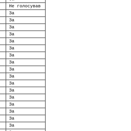
Не голосував
За
За
За
За
За
За
За
За
За
За
За
За
За
За
За
За
За