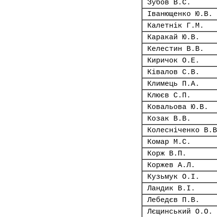
Зубов В.С.
Іванющенко Ю.В.
Калетнік Г.М.
Каракай Ю.В.
Келестин В.В.
Киричок О.Е.
Ківалов С.В.
Климець П.А.
Клюєв С.П.
Ковальова Ю.В.
Козак В.В.
Колесніченко В.В
Комар М.С.
Корж В.П.
Коржев А.Л.
Кузьмук О.І.
Ландик В.І.
Лебедєв П.В.
Лєщинський О.О.