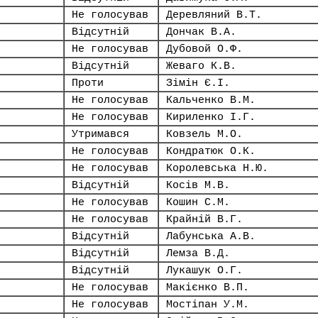
Не голосував
Деревляний В.Т.
Відсутній
Дончак В.А.
Не голосував
Дубовой О.Ф.
Відсутній
Жеваго К.В.
Проти
Зімін Є.І.
Не голосував
Кальченко В.М.
Не голосував
Кириленко І.Г.
Утримався
Ковзель М.О.
Не голосував
Кондратюк О.К.
Не голосував
Королевська Н.Ю.
Відсутній
Косів М.В.
Не голосував
Кошин С.М.
Не голосував
Крайній В.Г.
Відсутній
Лабунська А.В.
Відсутній
Лемза В.Д.
Відсутній
Лукашук О.Г.
Не голосував
Макієнко В.П.
Не голосував
Мостіпан У.М.