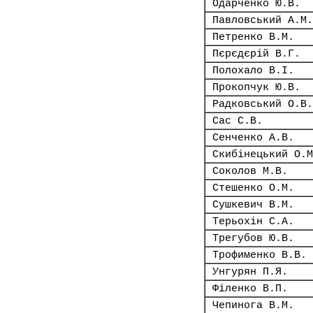
Одарченко Ю.В.
Павловський А.М.
Петренко В.М.
Пєрєдєрій В.Г.
Полохало В.І.
Прокопчук Ю.В.
Радковський О.В.
Сас С.В.
Сенченко А.В.
Скибінецький О.М
Соколов М.В.
Стешенко О.М.
Сушкевич В.М.
Терьохін С.А.
Трегубов Ю.В.
Трофименко В.В.
Унгурян П.Я.
Філенко В.П.
Чепинога В.М.