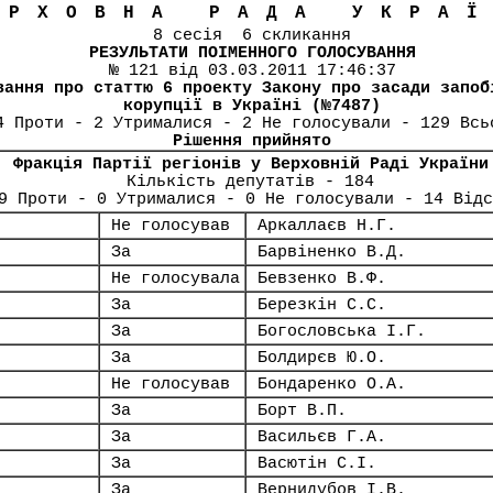
ЕРХОВНА РАДА УКРА
8 сесія 6 скликання
РЕЗУЛЬТАТИ ПОІМЕННОГО ГОЛОСУВАННЯ
№ 121 від 03.03.2011 17:46:37
вання про статтю 6 проекту Закону про засади запоб
корупції в Україні (№7487)
4 Проти - 2 Утрималися - 2 Не голосували - 129 Всь
Рішення прийнято
Фракція Партії регіонів у Верховній Раді України
Кількість депутатів - 184
9 Проти - 0 Утрималися - 0 Не голосували - 14 Відс
Не голосував
Аркаллаєв Н.Г.
За
Барвіненко В.Д.
Не голосувала
Бевзенко В.Ф.
За
Березкін С.С.
За
Богословська І.Г.
За
Болдирєв Ю.О.
Не голосував
Бондаренко О.А.
За
Борт В.П.
За
Васильєв Г.А.
За
Васютін С.І.
За
Вернидубов І.В.