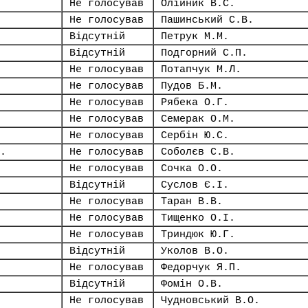
Не голосував
Олійник В.С.
Не голосував
Пашинський С.В.
Відсутній
Петрук М.М.
Відсутній
Подгорний С.П.
Не голосував
Потапчук М.Л.
Не голосував
Пудов Б.М.
Не голосував
Рябека О.Г.
Не голосував
Семерак О.М.
Не голосував
Сербін Ю.С.
.
Не голосував
Соболєв С.В.
Не голосував
Сочка О.О.
Відсутній
Суслов Є.І.
Не голосував
Таран В.В.
Не голосував
Тищенко О.І.
Не голосував
Триндюк Ю.Г.
Відсутній
Уколов В.О.
Не голосував
Федорчук Я.П.
Відсутній
Фомін О.В.
Не голосував
Чудновський В.О.