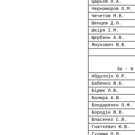
Царьов О.А.
Черноморов О.М.
Чечетов М.В.
Шенцев Д.О.
Шкіря І.М.
Щербань А.В.
Янукович В.В.
За - 0
Абдуллін О.Р.
Бабенко В.Б.
Бірюк Л.В.
Болюра А.В.
Бондаренко О.Ф.
Бородін В.В.
Власенко С.В.
Гнаткевич Ю.В.
Гудима О.М.