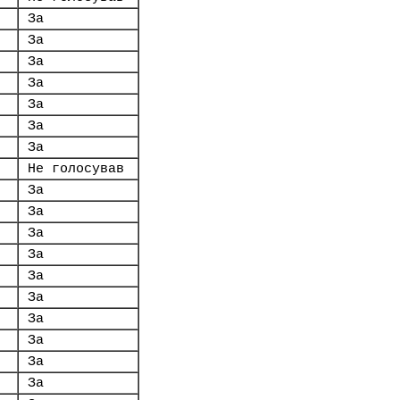
За
За
За
За
За
За
За
Не голосував
За
За
За
За
За
За
За
За
За
За