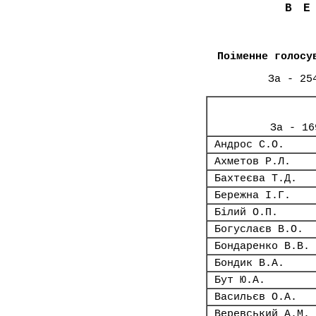
В
Поіменне голосу
За - 25
За - 16
Андрос С.О.
Ахметов Р.Л.
Бахтеєва Т.Д.
Бережна І.Г.
Білий О.П.
Богуслаєв В.О.
Бондаренко В.В.
Бондик В.А.
Бут Ю.А.
Васильєв О.А.
Веревський А.М.