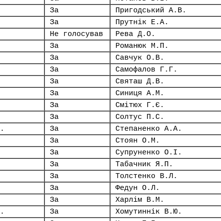
За
Пригодський А.В.
За
Прутнік Е.А.
Не голосував
Рева Д.О.
За
Романюк М.П.
За
Савчук О.В.
За
Самофалов Г.Г.
За
Святаш Д.В.
За
Синиця А.М.
За
Смітюх Г.Є.
За
Солтус П.С.
.
За
Степаненко А.А.
За
Стоян О.М.
За
Супруненко О.І.
За
Табачник Я.П.
За
Толстенко В.Л.
За
Федун О.Л.
За
Харлім В.М.
.
За
Хомутиннік В.Ю.