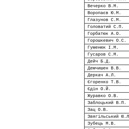
Вечерко В.М.
Воропаєв Ю.М.
Глазунов С.М.
Головатий С.П.
Горбатюк А.О.
Горошкевич О.С.
Гуменюк І.М.
Гусаров С.М.
Дейч Б.Д.
Демчишен В.В.
Деркач А.Л.
Єгоренко Т.В.
Єдін О.Й.
Журавко О.В.
Заблоцький В.П.
Зац О.В.
Звягільський Ю.Л
Зубець М.В.