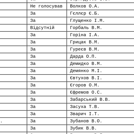
Не голосував
Волков О.А.
За
Гєллєр Є.Б.
За
Глущенко І.М.
Відсутній
Горбаль В.М.
За
Горіна І.А.
За
Грицак В.М.
За
Гуреєв В.М.
За
Дарда О.П.
За
Демидко В.М.
За
Демянко М.І.
За
Євтухов В.І.
За
Єгоров О.М.
За
Єфремов О.С.
За
Забарський В.В.
За
Засуха Т.В.
За
Зварич І.Т.
.
За
Зубанов В.О.
За
Зубик В.В.