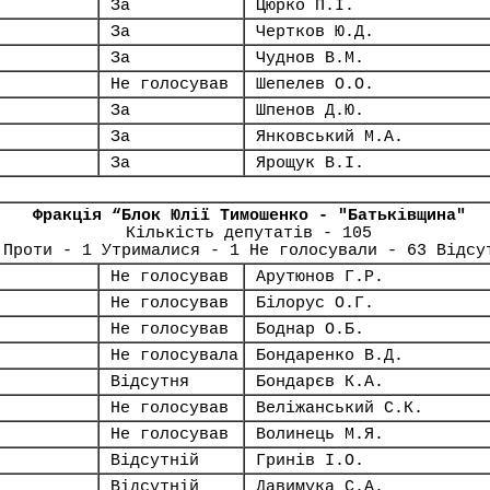
За
Цюрко П.І.
За
Чертков Ю.Д.
За
Чуднов В.М.
Не голосував
Шепелев О.О.
За
Шпенов Д.Ю.
За
Янковський М.А.
За
Ярощук В.І.
Фракція “Блок Юлії Тимошенко - "Батьківщина"
Кількість депутатів - 105
 Проти - 1 Утрималися - 1 Не голосували - 63 Відсу
Не голосував
Арутюнов Г.Р.
Не голосував
Білорус О.Г.
Не голосував
Боднар О.Б.
Не голосувала
Бондаренко В.Д.
Відсутня
Бондарєв К.А.
Не голосував
Веліжанський С.К.
Не голосував
Волинець М.Я.
Відсутній
Гринів І.О.
Відсутній
Давимука С.А.