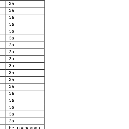
За
За
За
За
За
За
За
За
За
За
За
За
За
За
За
За
За
За
Не голосував