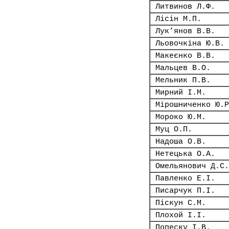
Литвинов Л.Ф.
Лісін М.П.
Лук’янов В.В.
Льовочкіна Ю.В.
Макеєнко В.В.
Мальцев В.О.
Мельник П.В.
Мирний І.М.
Мірошниченко Ю.Р
Мороко Ю.М.
Муц О.П.
Надоша О.В.
Нетецька О.А.
Омельянович Д.С.
Павленко Е.І.
Писарчук П.І.
Піскун С.М.
Плохой І.І.
Попеску І.В.