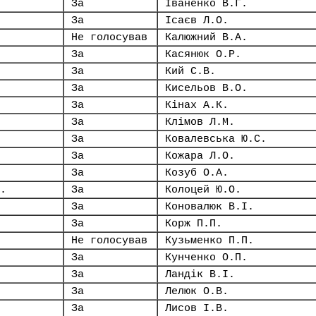
За
Іваненко В.Г.
За
Ісаєв Л.О.
Не голосував
Калюжний В.А.
За
Касянюк О.Р.
За
Кий С.В.
За
Кисельов В.О.
За
Кінах А.К.
За
Клімов Л.М.
За
Ковалевська Ю.С.
За
Кожара Л.О.
За
Козуб О.А.
.
За
Колоцей Ю.О.
За
Коновалюк В.І.
За
Корж П.П.
Не голосував
Кузьменко П.П.
За
Кунченко О.П.
За
Ландік В.І.
За
Лелюк О.В.
За
Лисов І.В.