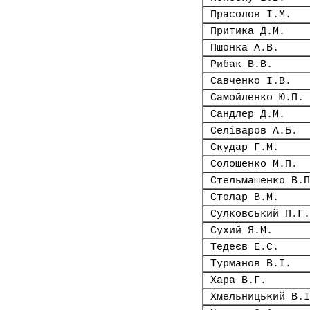
Прасолов І.М.
Притика Д.М.
Пшонка А.В.
Рибак В.В.
Савченко І.В.
Самойленко Ю.П.
Сандлер Д.М.
Селіваров А.Б.
Скудар Г.М.
Солошенко М.П.
Стельмашенко В.П
Столар В.М.
Сулковський П.Г.
Сухий Я.М.
Тедеєв Е.С.
Турманов В.І.
Хара В.Г.
Хмельницький В.І