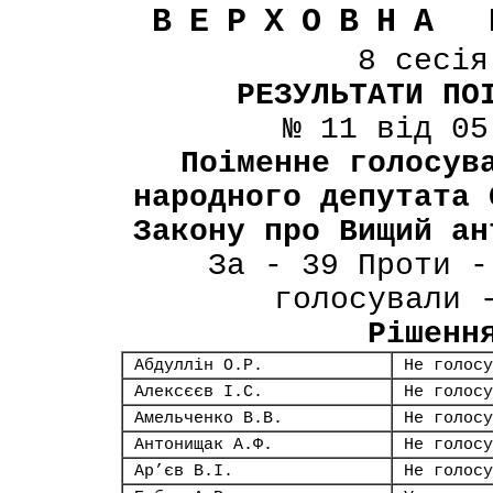
ВЕРХОВНА 
8 сесі
РЕЗУЛЬТАТИ ПО
№ 11 від 05
Поіменне голосув
народного депутата 
Закону про Вищий ан
За - 39 Проти -
голосували 
Рішенн
Абдуллін О.Р.
Не голосу
Алексєєв І.С.
Не голосу
Амельченко В.В.
Не голосу
Антонищак А.Ф.
Не голосу
Ар’єв В.І.
Не голосу