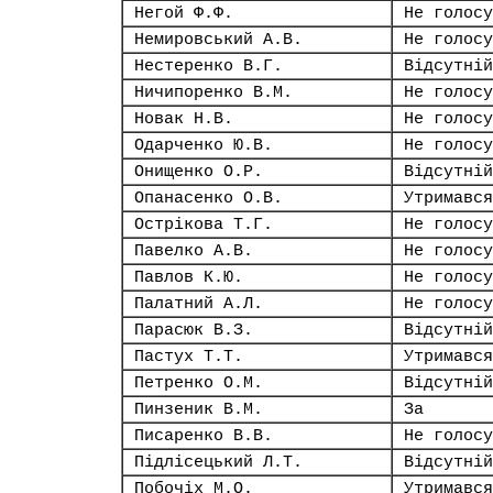
Негой Ф.Ф.
Не голосу
Немировський А.В.
Не голосу
Нестеренко В.Г.
Відсутній
Ничипоренко В.М.
Не голосу
Новак Н.В.
Не голосу
Одарченко Ю.В.
Не голосу
Онищенко О.Р.
Відсутній
Опанасенко О.В.
Утримався
Острікова Т.Г.
Не голосу
Павелко А.В.
Не голосу
Павлов К.Ю.
Не голосу
Палатний А.Л.
Не голосу
Парасюк В.З.
Відсутній
Пастух Т.Т.
Утримався
Петренко О.М.
Відсутній
Пинзеник В.М.
За
Писаренко В.В.
Не голосу
Підлісецький Л.Т.
Відсутній
Побочіх М.О.
Утримався