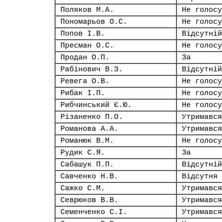
Поляков М.А.
Не голосу
Пономарьов О.С.
Не голосу
Попов І.В.
Відсутній
Пресман О.С.
Не голосу
Продан О.П.
За
Рабінович В.З.
Відсутній
Ревега О.В.
Не голосу
Рибак І.П.
Не голосу
Рибчинський Є.Ю.
Не голосу
Різаненко П.О.
Утримався
Романова А.А.
Утримався
Романюк В.М.
Не голосу
Рудик С.Я.
За
Сабашук П.П.
Відсутній
Савченко Н.В.
Відсутня
Сажко С.М.
Утримався
Севрюков В.В.
Утримався
Семенченко С.І.
Утримався