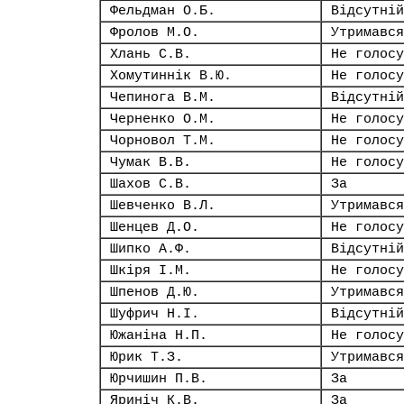
Фельдман О.Б.
Відсутній
Фролов М.О.
Утримався
Хлань С.В.
Не голосу
Хомутиннік В.Ю.
Не голосу
Чепинога В.М.
Відсутній
Черненко О.М.
Не голосу
Чорновол Т.М.
Не голосу
Чумак В.В.
Не голосу
Шахов С.В.
За
Шевченко В.Л.
Утримався
Шенцев Д.О.
Не голосу
Шипко А.Ф.
Відсутній
Шкіря І.М.
Не голосу
Шпенов Д.Ю.
Утримався
Шуфрич Н.І.
Відсутній
Южаніна Н.П.
Не голосу
Юрик Т.З.
Утримався
Юрчишин П.В.
За
Яриніч К.В.
За