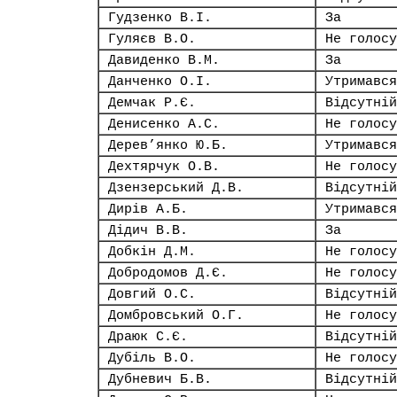
Гудзенко В.І.
За
Гуляєв В.О.
Не голосу
Давиденко В.М.
За
Данченко О.І.
Утримався
Демчак Р.Є.
Відсутній
Денисенко А.С.
Не голосу
Дерев’янко Ю.Б.
Утримався
Дехтярчук О.В.
Не голосу
Дзензерський Д.В.
Відсутній
Дирів А.Б.
Утримався
Дідич В.В.
За
Добкін Д.М.
Не голосу
Добродомов Д.Є.
Не голосу
Довгий О.С.
Відсутній
Домбровський О.Г.
Не голосу
Драюк С.Є.
Відсутній
Дубіль В.О.
Не голосу
Дубневич Б.В.
Відсутній