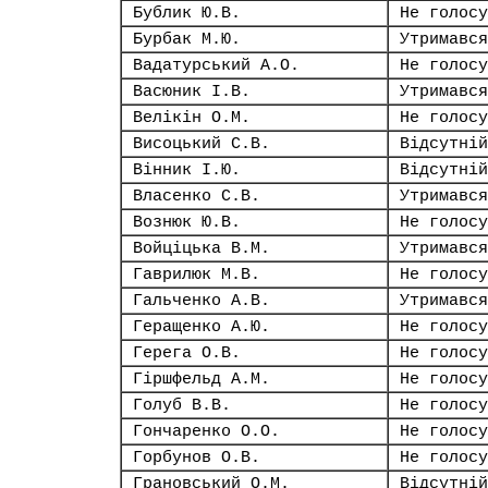
Бублик Ю.В.
Не голосу
Бурбак М.Ю.
Утримався
Вадатурський А.О.
Не голосу
Васюник І.В.
Утримався
Велікін О.М.
Не голосу
Висоцький С.В.
Відсутній
Вінник І.Ю.
Відсутній
Власенко С.В.
Утримався
Вознюк Ю.В.
Не голосу
Войціцька В.М.
Утримався
Гаврилюк М.В.
Не голосу
Гальченко А.В.
Утримався
Геращенко А.Ю.
Не голосу
Герега О.В.
Не голосу
Гіршфельд А.М.
Не голосу
Голуб В.В.
Не голосу
Гончаренко О.О.
Не голосу
Горбунов О.В.
Не голосу
Грановський О.М.
Відсутній