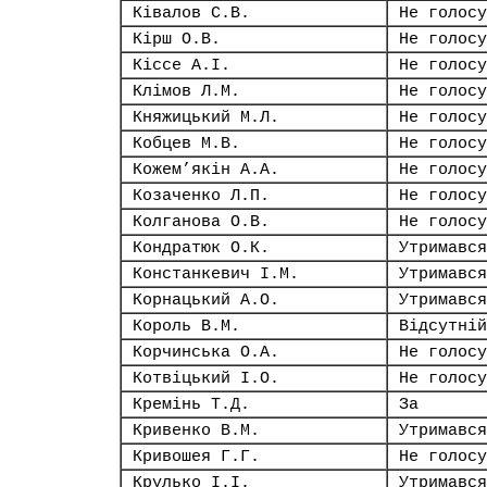
Ківалов С.В.
Не голосу
Кірш О.В.
Не голосу
Кіссе А.І.
Не голосу
Клімов Л.М.
Не голосу
Княжицький М.Л.
Не голосу
Кобцев М.В.
Не голосу
Кожем’якін А.А.
Не голосу
Козаченко Л.П.
Не голосу
Колганова О.В.
Не голосу
Кондратюк О.К.
Утримався
Констанкевич І.М.
Утримався
Корнацький А.О.
Утримався
Король В.М.
Відсутній
Корчинська О.А.
Не голосу
Котвіцький І.О.
Не голосу
Кремінь Т.Д.
За
Кривенко В.М.
Утримався
Кривошея Г.Г.
Не голосу
Крулько І.І.
Утримався