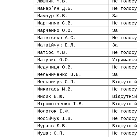
Люшняк М.В.
Не голосу
Макар’ян Д.Б.
Не голосу
Мамчур Ю.В.
За
Мартиняк С.В.
Не голосу
Марченко О.О.
За
Матвієнко А.С.
Не голосу
Матвійчук Е.Л.
За
Матіос М.В.
Не голосу
Матузко О.О.
Утримався
Медуниця О.В.
Не голосу
Мельниченко В.В.
За
Мельничук С.П.
Відсутній
Микитась М.В.
Не голосу
Мисик В.Ю.
Відсутній
Мірошніченко І.В.
Відсутній
Молоток І.Ф.
Не голосу
Мосійчук І.В.
Не голосу
Мураєв Є.В.
Відсутній
Мушак О.П.
Не голосу