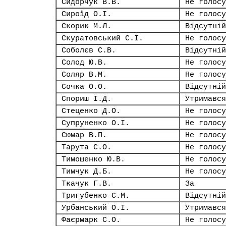
Сидорчук В.В.
Не голосу
Сироїд О.І.
Не голосу
Скорик М.Л.
Відсутній
Скуратовський С.І.
Не голосу
Соболєв С.В.
Відсутній
Солод Ю.В.
Не голосу
Соляр В.М.
Не голосу
Сочка О.О.
Відсутній
Спориш І.Д.
Утримався
Стеценко Д.О.
Не голосу
Супруненко О.І.
Не голосу
Сюмар В.П.
Не голосу
Тарута С.О.
Не голосу
Тимошенко Ю.В.
Не голосу
Тимчук Д.Б.
Не голосу
Ткачук Г.В.
За
Тригубенко С.М.
Відсутній
Урбанський О.І.
Утримався
Фаєрмарк С.О.
Не голосу