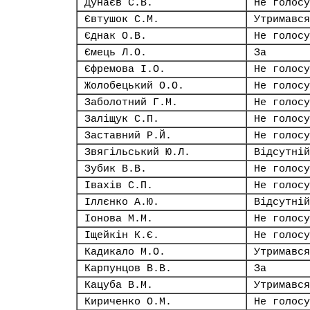
Дунаєв С.В.
Не голосу
Євтушок С.М.
Утримався
Єднак О.В.
Не голосу
Ємець Л.О.
За
Єфремова І.О.
Не голосу
Жолобецький О.О.
Не голосу
Заболотний Г.М.
Не голосу
Заліщук С.П.
Не голосу
Заставний Р.Й.
Не голосу
Звягільський Ю.Л.
Відсутній
Зубик В.В.
Не голосу
Івахів С.П.
Не голосу
Іллєнко А.Ю.
Відсутній
Іонова М.М.
Не голосу
Іщейкін К.Є.
Не голосу
Кадикало М.О.
Утримався
Карпунцов В.В.
За
Кацуба В.М.
Утримався
Кириченко О.М.
Не голосу