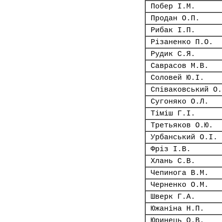
Побер І.М.
Продан О.П.
Рибак І.П.
Різаненко П.О.
Рудик С.Я.
Саврасов М.В.
Соловей Ю.І.
Співаковський О.
Сугоняко О.Л.
Тіміш Г.І.
Третьяков О.Ю.
Урбанський О.І.
Фріз І.В.
Хлань С.В.
Чепинога В.М.
Черненко О.М.
Шверк Г.А.
Южаніна Н.П.
Юринець О.В.