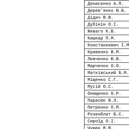
Денисенко А.П.
Дерев’янко Ю.Б.
Дідич В.В.
Дубінін О.І.
Жеваго К.В.
Кишкар П.М.
Констанкевич І.М
Кривенко В.М.
Левченко Ю.В.
Марченко О.О.
Матківський Б.М.
Міщенко С.Г.
Мусій О.С.
Онищенко О.Р.
Парасюк В.З.
Петренко О.М.
Розенблат Б.С.
Сироїд О.І.
Чумак В.В.