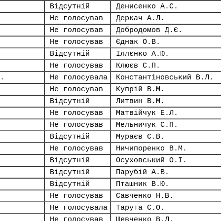
Відсутній
Денисенко А.С.
Не голосував
Деркач А.Л.
Не голосував
Добродомов Д.Є.
Не голосував
Єднак О.В.
Відсутній
Іллєнко А.Ю.
Не голосував
Клюєв С.П.
.
Не голосувала
Константіновський В.Л.
Не голосував
Купрій В.М.
Відсутній
Литвин В.М.
Не голосував
Матвійчук Е.Л.
Не голосував
Мельничук С.П.
Відсутній
Мураєв Є.В.
Не голосував
Ничипоренко В.М.
Відсутній
Осуховський О.І.
Відсутній
Парубій А.В.
Відсутній
Пташник В.Ю.
Не голосував
Савченко Н.В.
Не голосувала
Тарута С.О.
Не голосував
Шевченко В.Л.