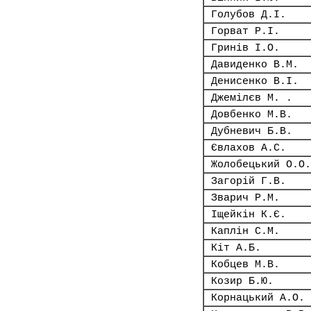
Голубов Д.І.
Горват Р.І.
Гринів І.О.
Давиденко В.М.
Денисенко В.І.
Джемілєв М. .
Довбенко М.В.
Дубневич Б.В.
Євлахов А.С.
Жолобецький О.О.
Загорій Г.В.
Зварич Р.М.
Іщейкін К.Є.
Каплін С.М.
Кіт А.Б.
Кобцев М.В.
Козир Б.Ю.
Корнацький А.О.