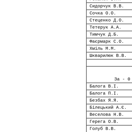
Сидорчук В.В.
Сочка О.О.
Стеценко Д.О.
Тетерук А.А.
Тимчук Д.Б.
Фаєрмарк С.О.
Хміль М.М.
Шкварилюк В.В.
За - 0
Балога В.І.
Балога П.І.
Безбах Я.Я.
Білецький А.Є.
Веселова Н.В.
Герега О.В.
Голуб В.В.