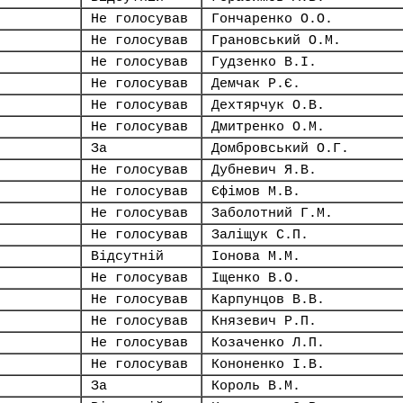
Не голосував
Гончаренко О.О.
Не голосував
Грановський О.М.
Не голосував
Гудзенко В.І.
Не голосував
Демчак Р.Є.
Не голосував
Дехтярчук О.В.
Не голосував
Дмитренко О.М.
За
Домбровський О.Г.
Не голосував
Дубневич Я.В.
Не голосував
Єфімов М.В.
Не голосував
Заболотний Г.М.
Не голосував
Заліщук С.П.
Відсутній
Іонова М.М.
Не голосував
Іщенко В.О.
Не голосував
Карпунцов В.В.
Не голосував
Князевич Р.П.
Не голосував
Козаченко Л.П.
Не голосував
Кононенко І.В.
За
Король В.М.