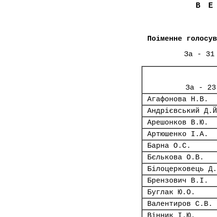
В
Поіменне голосув
За - 31
За - 23
Агафонова Н.В.
Андрієвський Д.Й
Арешонков В.Ю.
Артюшенко І.А.
Барна О.С.
Бєлькова О.В.
Білоцерковець Д.
Брензович В.І.
Буглак Ю.О.
Валентиров С.В.
Вінник І.Ю.