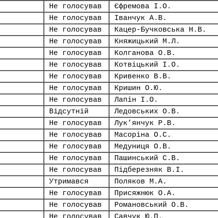
Не голосував
Єфремова І.О.
Не голосував
Іванчук А.В.
Не голосував
Кацер-Бучковська Н.В.
Не голосував
Княжицький М.Л.
Не голосував
Колганова О.В.
Не голосував
Котвіцький І.О.
Не голосував
Кривенко В.В.
Не голосував
Кришин О.Ю.
Не голосував
Лапін І.О.
Відсутній
Ледовських О.В.
Не голосував
Лук’янчук Р.В.
Не голосував
Масоріна О.С.
Не голосував
Медуниця О.В.
Не голосував
Пашинський С.В.
Не голосував
Підберезняк В.І.
Утримався
Поляков М.А.
Не голосував
Присяжнюк О.А.
Не голосував
Романовський О.В.
Не голосував
Савчук Ю.П.