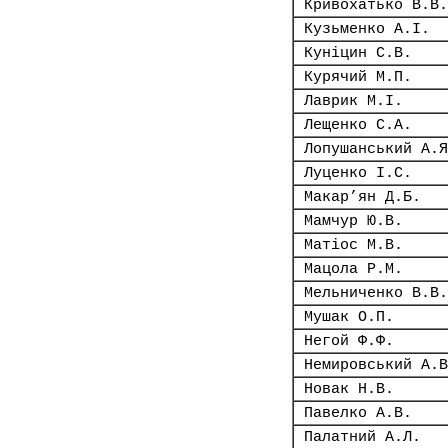
Кривохатько В.В.
Кузьменко А.І.
Куніцин С.В.
Курячий М.П.
Лаврик М.І.
Лещенко С.А.
Лопушанський А.Я
Луценко І.С.
Макар’ян Д.Б.
Мамчур Ю.В.
Матіос М.В.
Мацола Р.М.
Мельниченко В.В.
Мушак О.П.
Негой Ф.Ф.
Немировський А.В
Новак Н.В.
Павелко А.В.
Палатний А.Л.