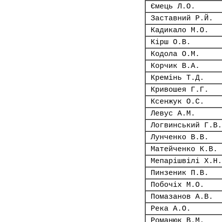
Ємець Л.О.
Заставний Р.Й.
Кадикало М.О.
Кірш О.В.
Кодола О.М.
Корчик В.А.
Кремінь Т.Д.
Кривошея Г.Г.
Ксенжук О.С.
Левус А.М.
Логвинський Г.В.
Лунченко В.В.
Матейченко К.В.
Мепарішвілі Х.Н.
Пинзеник П.В.
Побочіх М.О.
Помазанов А.В.
Река А.О.
Романюк В.М.