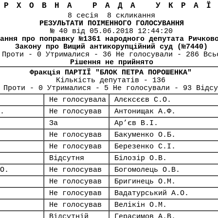
ЕРХОВНА РАДА УКРА
8 сесія 8 скликання
РЕЗУЛЬТАТИ ПОІМЕННОГО ГОЛОСУВАННЯ
№ 40 від 05.06.2018 12:44:20
ання про поправку №1361 народного депутата Ричков
Закону про Вищий антикорупційний суд (№7440)
 Проти - 0 Утрималися - 36 Не голосували - 286 Всь
Рішення не прийнято
Фракція ПАРТІЇ "БЛОК ПЕТРА ПОРОШЕНКА"
Кількість депутатів - 136
 Проти - 0 Утрималися - 5 Не голосували - 93 Відсу
Не голосувала
Алєксєєв С.О.
.
Не голосував
Антонищак А.Ф.
За
Ар’єв В.І.
Не голосував
Бакуменко О.Б.
Не голосував
Березенко С.І.
Відсутня
Білозір О.В.
О.
Не голосував
Богомолець О.В.
Не голосував
Бригинець О.М.
Не голосував
Вадатурський А.О.
Не голосував
Велікін О.М.
Відсутній
Герасимов А.В.