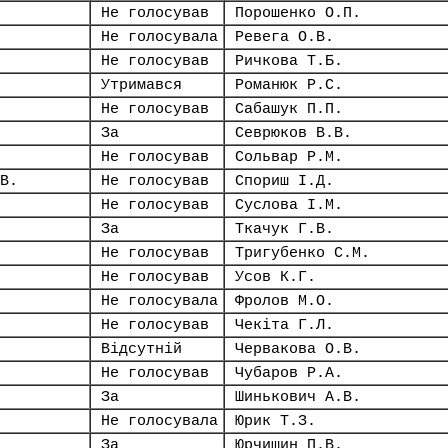
Не голосував
Порошенко О.П.
Не голосувала
Ревега О.В.
Не голосував
Ричкова Т.Б.
Утримався
Романюк Р.С.
Не голосував
Сабашук П.П.
За
Севрюков В.В.
Не голосував
Сольвар Р.М.
В.
Не голосував
Спориш І.Д.
Не голосував
Суслова І.М.
За
Ткачук Г.В.
Не голосував
Тригубенко С.М.
Не голосував
Усов К.Г.
Не голосувала
Фролов М.О.
Не голосував
Чекіта Г.Л.
Відсутній
Червакова О.В.
Не голосував
Чубаров Р.А.
За
Шинькович А.В.
Не голосувала
Юрик Т.З.
За
Юрчишин П.В.