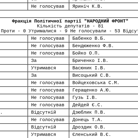
Не голосував
Яриніч К.В.
Фракція Політичної партії "НАРОДНИЙ ФРОНТ"
Кількість депутатів - 81
 Проти - 0 Утрималися - 9 Не голосували - 53 Відсу
Не голосував
Бабенко В.Б.
Не голосував
Бендюженко Ф.В.
Не голосував
Бойко О.П.
За
Бриченко І.В.
Утримався
Васюник І.В.
За
Висоцький С.В.
Не голосував
Войцеховська С.М.
Не голосував
Геращенко А.Ю.
Не голосував
Гузь І.В.
Не голосував
Дейдей Є.С.
.
Відсутній
Дзюблик П.В.
Не голосував
Донець Т.А.
Відсутній
Дроздик О.В.
Утримався
Єленський В.Є.