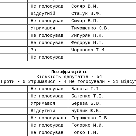
Не голосував
Соляр В.М.
Відсутній
Сташук В.Ф.
Не голосував
Сюмар В.П.
Утримався
Тимошенко Ю.В.
Не голосував
Унгурян П.Я.
Не голосував
Федорук М.Т.
За
Чорновол Т.М.
Не голосував
Позафракційні
Кількість депутатів - 54
 Проти - 0 Утрималися - 4 Не голосували - 31 Відсу
Не голосував
Балога І.І.
Не голосував
Батенко Т.І.
Утримався
Береза Б.Ю.
Відсутній
Бублик Ю.В.
Не голосувала
Геращенко І.В.
Не голосував
Головко М.Й.
Не голосував
Гопко Г.М.