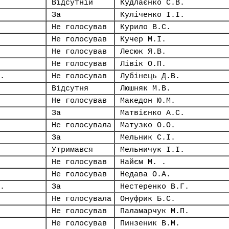
Відсутній
Кудлаєнко С.В.
За
Куліченко І.І.
Не голосував
Курило В.С.
Не голосував
Кучер М.І.
Не голосував
Лесюк Я.В.
Не голосував
Лівік О.П.
.
Не голосував
Лубінець Д.В.
Відсутня
Люшняк М.В.
Не голосував
Македон Ю.М.
За
Матвієнко А.С.
Не голосувала
Матузко О.О.
За
Мельник С.І.
Утримався
Мельничук І.І.
Не голосував
Найєм М. .
Не голосував
Недава О.А.
.
За
Нестеренко В.Г.
Не голосувала
Онуфрик Б.С.
Не голосував
Паламарчук М.П.
Не голосував
Пинзеник В.М.