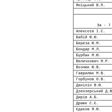
Яніцький В.П.
За - 7
Алексєєв І.С.
Бабій Ю.Ю.
Береза Ю.М.
Бондар М.Л.
Бурбак М.Ю.
Величкович М.Р.
Вознюк Ю.В.
Гаврилюк М.В.
Горбунов О.В.
Данілін В.Ю.
Дзензерський Д.В
Дирів А.Б.
Драюк С.Є.
Єдаков Я.Ю.