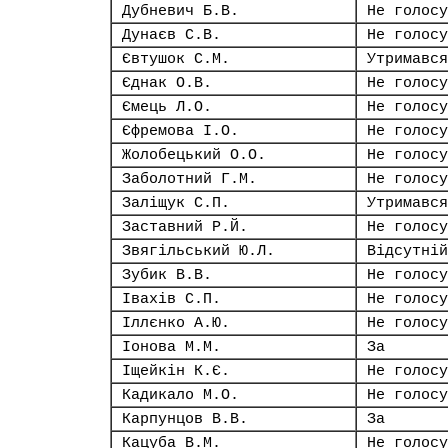
Дубневич Б.В.
Не голосу
Дунаєв С.В.
Не голосу
Євтушок С.М.
Утримався
Єднак О.В.
Не голосу
Ємець Л.О.
Не голосу
Єфремова І.О.
Не голосу
Жолобецький О.О.
Не голосу
Заболотний Г.М.
Не голосу
Заліщук С.П.
Утримався
Заставний Р.Й.
Не голосу
Звягільський Ю.Л.
Відсутній
Зубик В.В.
Не голосу
Івахів С.П.
Не голосу
Іллєнко А.Ю.
Не голосу
Іонова М.М.
За
Іщейкін К.Є.
Не голосу
Кадикало М.О.
Не голосу
Карпунцов В.В.
За
Кацуба В.М.
Не голосу