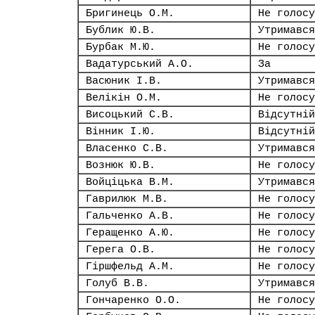
Бригинець О.М.
Не голосу
Бублик Ю.В.
Утримався
Бурбак М.Ю.
Не голосу
Вадатурський А.О.
За
Васюник І.В.
Утримався
Велікін О.М.
Не голосу
Висоцький С.В.
Відсутній
Вінник І.Ю.
Відсутній
Власенко С.В.
Утримався
Вознюк Ю.В.
Не голосу
Войціцька В.М.
Утримався
Гаврилюк М.В.
Не голосу
Гальченко А.В.
Не голосу
Геращенко А.Ю.
Не голосу
Герега О.В.
Не голосу
Гіршфельд А.М.
Не голосу
Голуб В.В.
Утримався
Гончаренко О.О.
Не голосу