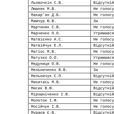
Льовочкін С.В.
Відсутній
Люшняк М.В.
Не голосу
Макар’ян Д.Б.
Не голосу
Мамчур Ю.В.
За
Мартиняк С.В.
Не голосу
Марченко О.О.
Утримався
Матвієнко А.С.
Не голосу
Матвійчук Е.Л.
Відсутній
Матіос М.В.
Не голосу
Матузко О.О.
Утримався
Медуниця О.В.
Не голосу
Мельниченко В.В.
За
Мельничук С.П.
Відсутній
Микитась М.В.
Не голосу
Мисик В.Ю.
Відсутній
Мірошніченко І.В.
Відсутній
Молоток І.Ф.
Не голосу
Мосійчук І.В.
Не голосу
Мураєв Є.В.
Відсутній