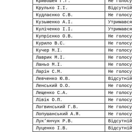
Кривошея Г.Г.
Не голосу
Крулько І.І.
Відсутній
Кудлаєнко С.В.
Не голосу
Кузьменко А.І.
Утримався
Куліченко І.І.
Утримався
Купрієнко О.В.
Не голосу
Курило В.С.
Не голосу
Кучер М.І.
Не голосу
Лаврик М.І.
Не голосу
Ланьо М.І.
Не голосу
Ларін С.М.
Не голосу
Левченко Ю.В.
Відсутній
Ленський О.О.
Не голосу
Лещенко С.А.
Не голосу
Лівік О.П.
Не голосу
Логвинський Г.В.
Не голосу
Лопушанський А.Я.
Не голосу
Лук’янчук Р.В.
Відсутній
Луценко І.В.
Відсутній