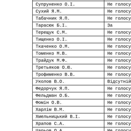
Супруненко О.І.
Не голосу
Сухий Я.М.
Не голосу
Табачник Я.П.
Не голосу
Тарасюк Б.І.
За
Терещук С.М.
Не голосу
Тищенко О.І.
Не голосу
Ткаченко О.М.
Не голосу
Томенко М.В.
Не голосу
Трайдук М.Ф.
Не голосу
Третьяков О.Ю.
Не голосу
Трофименко В.В.
Не голосу
Уколов В.О.
Відсутній
Федорчук Я.П.
Не голосу
Фельдман О.Б.
Не голосу
Фомін О.В.
Не голосу
Харлім В.М.
Не голосу
Хмельницький В.І.
Не голосу
Храпов С.А.
Не голосу
Царьов О.А.
Не голосу