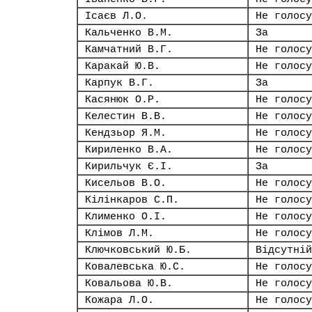
Ісаєв Л.О.
Не голосу
Кальченко В.М.
За
Камчатний В.Г.
Не голосу
Каракай Ю.В.
Не голосу
Карпук В.Г.
За
Касянюк О.Р.
Не голосу
Келестин В.В.
Не голосу
Кендзьор Я.М.
Не голосу
Кириленко В.А.
Не голосу
Кирильчук Є.І.
За
Кисельов В.О.
Не голосу
Кілінкаров С.П.
Не голосу
Клименко О.І.
Не голосу
Клімов Л.М.
Не голосу
Ключковський Ю.Б.
Відсутній
Ковалевська Ю.С.
Не голосу
Ковальова Ю.В.
Не голосу
Кожара Л.О.
Не голосу