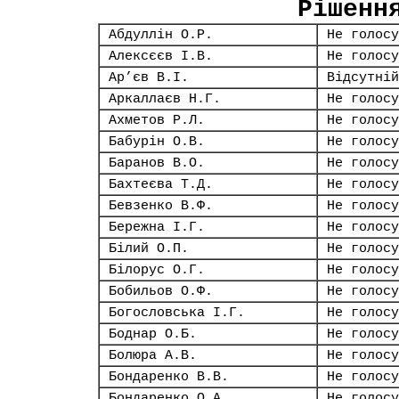
Рішенн
Абдуллін О.Р.
Не голосу
Алексєєв І.В.
Не голосу
Ар’єв В.І.
Відсутній
Аркаллаєв Н.Г.
Не голосу
Ахметов Р.Л.
Не голосу
Бабурін О.В.
Не голосу
Баранов В.О.
Не голосу
Бахтеєва Т.Д.
Не голосу
Бевзенко В.Ф.
Не голосу
Бережна І.Г.
Не голосу
Білий О.П.
Не голосу
Білорус О.Г.
Не голосу
Бобильов О.Ф.
Не голосу
Богословська І.Г.
Не голосу
Боднар О.Б.
Не голосу
Болюра А.В.
Не голосу
Бондаренко В.В.
Не голосу
Бондаренко О.А.
Не голосу