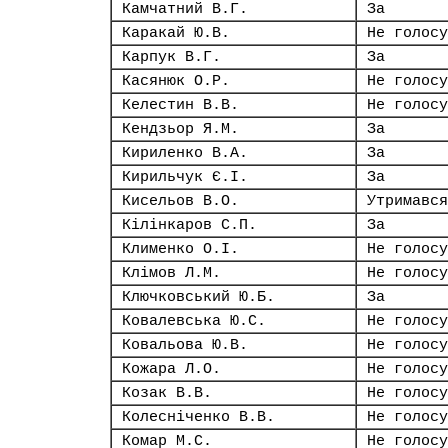
Камчатний В.Г.
За
Каракай Ю.В.
Не голосу
Карпук В.Г.
За
Касянюк О.Р.
Не голосу
Келестин В.В.
Не голосу
Кендзьор Я.М.
За
Кириленко В.А.
За
Кирильчук Є.І.
За
Кисельов В.О.
Утримався
Кілінкаров С.П.
За
Клименко О.І.
Не голосу
Клімов Л.М.
Не голосу
Ключковський Ю.Б.
За
Ковалевська Ю.С.
Не голосу
Ковальова Ю.В.
Не голосу
Кожара Л.О.
Не голосу
Козак В.В.
Не голосу
Колесніченко В.В.
Не голосу
Комар М.С.
Не голосу