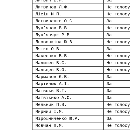
Литвин В.М.
За
Литвинов Л.Ф.
Не голосу
Лісін М.П.
Не голосу
Логвиненко О.С.
За
Лук’янов В.В.
Не голосу
Лук’янчук Р.В.
За
Льовочкіна Ю.В.
Не голосу
Ляшко О.В.
За
Макеєнко В.В.
Не голосу
Малишев В.С.
Не голосу
Мальцев В.О.
Не голосу
Мармазов Є.В.
За
Мартинюк А.І.
За
Матвєєв В.Г.
За
Матвієнко А.С.
За
Мельник П.В.
Не голосу
Мирний І.М.
Не голосу
Мірошниченко Ю.Р.
За
Мовчан П.М.
Не голосу