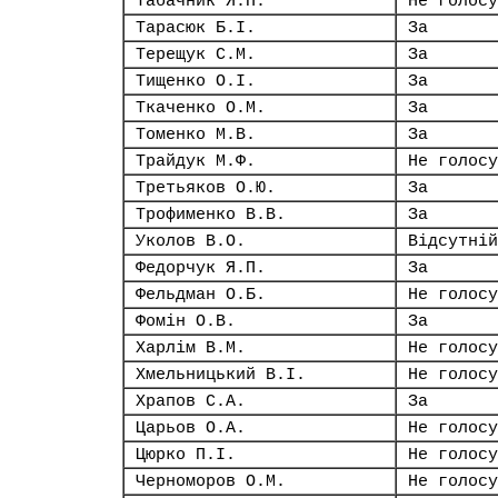
Табачник Я.П.
Не голосу
Тарасюк Б.І.
За
Терещук С.М.
За
Тищенко О.І.
За
Ткаченко О.М.
За
Томенко М.В.
За
Трайдук М.Ф.
Не голосу
Третьяков О.Ю.
За
Трофименко В.В.
За
Уколов В.О.
Відсутній
Федорчук Я.П.
За
Фельдман О.Б.
Не голосу
Фомін О.В.
За
Харлім В.М.
Не голосу
Хмельницький В.І.
Не голосу
Храпов С.А.
За
Царьов О.А.
Не голосу
Цюрко П.І.
Не голосу
Черноморов О.М.
Не голосу