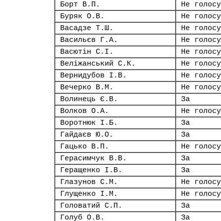
Борт В.П.
Не голосу
Буряк О.В.
Не голосу
Васадзе Т.Ш.
Не голосу
Васильєв Г.А.
Не голосу
Васютін С.І.
Не голосу
Веліжанський С.К.
Не голосу
Вернидубов І.В.
Не голосу
Вечерко В.М.
Не голосу
Волинець Є.В.
За
Волков О.А.
Не голосу
Воротнюк І.Б.
За
Гайдаєв Ю.О.
За
Гацько В.П.
Не голосу
Герасимчук В.В.
За
Геращенко І.В.
За
Глазунов С.М.
Не голосу
Глущенко І.М.
Не голосу
Головатий С.П.
За
Голуб О.В.
За