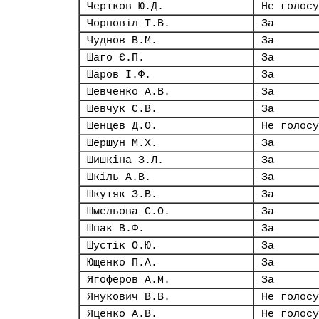
Чертков Ю.Д.
Не голосу
Чорновіл Т.В.
За
Чуднов В.М.
За
Шаго Є.П.
За
Шаров І.Ф.
За
Шевченко А.В.
За
Шевчук С.В.
За
Шенцев Д.О.
Не голосу
Шершун М.Х.
За
Шишкіна З.Л.
За
Шкіль А.В.
За
Шкутяк З.В.
За
Шмельова С.О.
За
Шпак В.Ф.
За
Шустік О.Ю.
За
Ющенко П.А.
За
Ягоферов А.М.
За
Янукович В.В.
Не голосу
Яценко А.В.
Не голосу