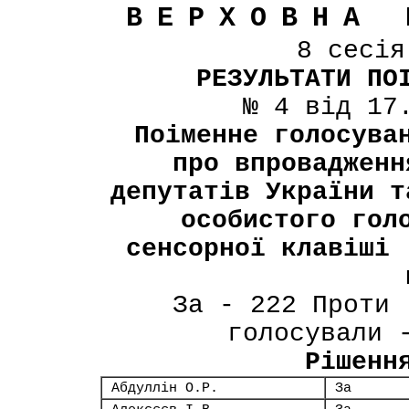
ВЕРХОВНА 
8 сесі
РЕЗУЛЬТАТИ ПО
№ 4 від 17
Поіменне голосува
про впровадженн
депутатів України т
особистого гол
сенсорної клавіші 
За - 222 Проти 
голосували 
Рішенн
Абдуллін О.Р.
За