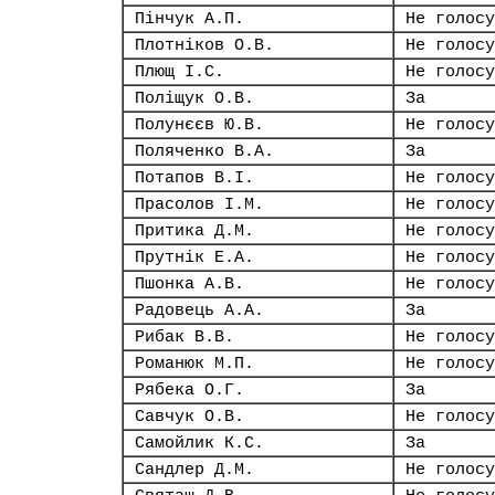
Пінчук А.П.
Не голосу
Плотніков О.В.
Не голосу
Плющ І.С.
Не голосу
Поліщук О.В.
За
Полунєєв Ю.В.
Не голосу
Поляченко В.А.
За
Потапов В.І.
Не голосу
Прасолов І.М.
Не голосу
Притика Д.М.
Не голосу
Прутнік Е.А.
Не голосу
Пшонка А.В.
Не голосу
Радовець А.А.
За
Рибак В.В.
Не голосу
Романюк М.П.
Не голосу
Рябека О.Г.
За
Савчук О.В.
Не голосу
Самойлик К.С.
За
Сандлер Д.М.
Не голосу