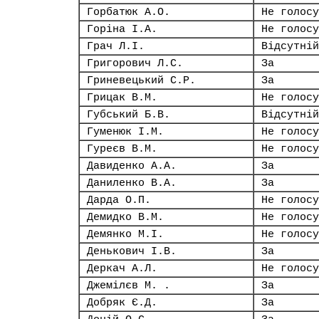
Горбатюк А.О.
Не голосу
Горіна І.А.
Не голосу
Грач Л.І.
Відсутній
Григорович Л.С.
За
Гриневецький С.Р.
За
Грицак В.М.
Не голосу
Губський Б.В.
Відсутній
Гуменюк І.М.
Не голосу
Гуреєв В.М.
Не голосу
Давиденко А.А.
За
Даниленко В.А.
За
Дарда О.П.
Не голосу
Демидко В.М.
Не голосу
Демянко М.І.
Не голосу
Денькович І.В.
За
Деркач А.Л.
Не голосу
Джемілєв М. .
За
Добряк Є.Д.
За