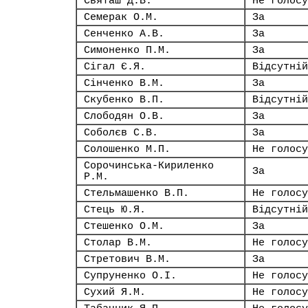
Святаш Д.В.
Не голосу
Семерак О.М.
За
Сенченко А.В.
За
Симоненко П.М.
За
Сігал Є.Я.
Відсутній
Сінченко В.М.
За
Скубенко В.П.
Відсутній
Слободян О.В.
За
Соболєв С.В.
За
Солошенко М.П.
Не голосу
Сорочинська-Кириленко
За
Р.М.
Стельмашенко В.П.
Не голосу
Стець Ю.Я.
Відсутній
Стешенко О.М.
За
Столар В.М.
Не голосу
Стретович В.М.
За
Супруненко О.І.
Не голосу
Сухий Я.М.
Не голосу