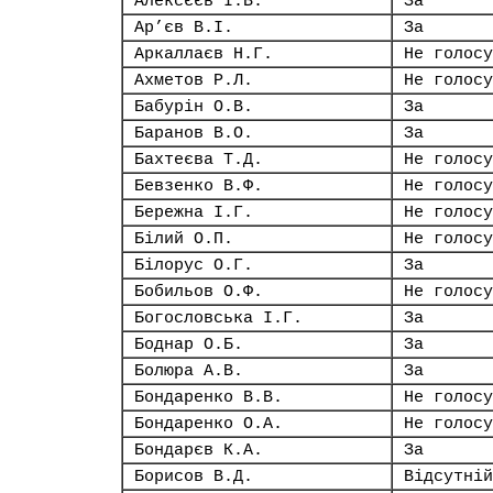
Алексєєв І.В.
За
Ар’єв В.І.
За
Аркаллаєв Н.Г.
Не голосу
Ахметов Р.Л.
Не голосу
Бабурін О.В.
За
Баранов В.О.
За
Бахтеєва Т.Д.
Не голосу
Бевзенко В.Ф.
Не голосу
Бережна І.Г.
Не голосу
Білий О.П.
Не голосу
Білорус О.Г.
За
Бобильов О.Ф.
Не голосу
Богословська І.Г.
За
Боднар О.Б.
За
Болюра А.В.
За
Бондаренко В.В.
Не голосу
Бондаренко О.А.
Не голосу
Бондарєв К.А.
За
Борисов В.Д.
Відсутній