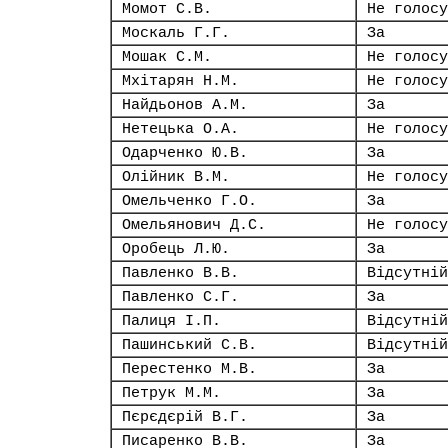
Момот С.В.
Не голосу
Москаль Г.Г.
За
Мошак С.М.
Не голосу
Мхітарян Н.М.
Не голосу
Найдьонов А.М.
За
Нетецька О.А.
Не голосу
Одарченко Ю.В.
За
Олійник В.М.
Не голосу
Омельченко Г.О.
За
Омельянович Д.С.
Не голосу
Оробець Л.Ю.
За
Павленко В.В.
Відсутній
Павленко С.Г.
За
Палиця І.П.
Відсутній
Пашинський С.В.
Відсутній
Перестенко М.В.
За
Петрук М.М.
За
Пєрєдєрій В.Г.
За
Писаренко В.В.
За