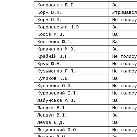
Коновалюк В.І.
За
Корж В.П.
Утримався
Корж П.П.
Не голосу
Королевська Н.Ю.
За
Косів М.В.
За
Костенко Ю.І.
За
Кравченко М.В.
За
Крайній В.Г.
Не голосу
Крук Ю.Б.
Не голосу
Кузьменко П.П.
Не голосу
Куликов К.Б.
За
Кунченко О.П.
Не голосу
Куровський І.І.
Не голосу
Лабунська А.В.
За
Ландік В.І.
Не голосу
Левцун В.І.
За
Лемза В.Д.
За
Лєщинський О.О.
Не голосу