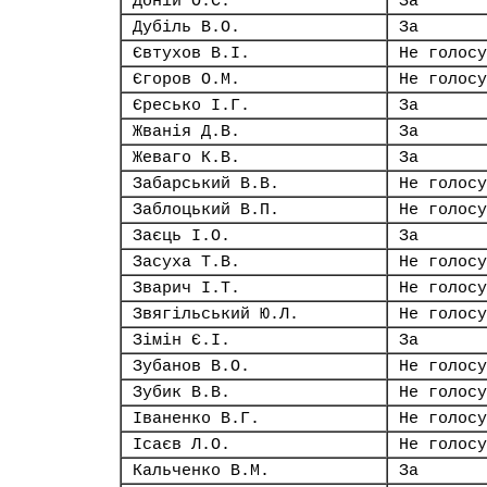
Доній О.С.
За
Дубіль В.О.
За
Євтухов В.І.
Не голосу
Єгоров О.М.
Не голосу
Єресько І.Г.
За
Жванія Д.В.
За
Жеваго К.В.
За
Забарський В.В.
Не голосу
Заблоцький В.П.
Не голосу
Заєць І.О.
За
Засуха Т.В.
Не голосу
Зварич І.Т.
Не голосу
Звягільський Ю.Л.
Не голосу
Зімін Є.І.
За
Зубанов В.О.
Не голосу
Зубик В.В.
Не голосу
Іваненко В.Г.
Не голосу
Ісаєв Л.О.
Не голосу
Кальченко В.М.
За