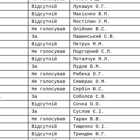
Відсутній
Лукашук О.Г.
Відсутній
Макієнко В.П.
Відсутній
Мостіпан У.М.
Не голосував
Олійник В.С.
За
Пашинський С.В.
Відсутній
Петрук М.М.
Не голосував
Подгорний С.П.
Відсутній
Потапчук М.Л.
За
Пудов Б.М.
Не голосував
Рябека О.Г.
Не голосував
Семерак О.М.
Не голосував
Сербін Ю.С.
.
За
Соболєв С.В.
Відсутній
Сочка О.О.
За
Суслов Є.І.
Не голосував
Таран В.В.
Відсутній
Тищенко О.І.
Відсутній
Триндюк Ю.Г.