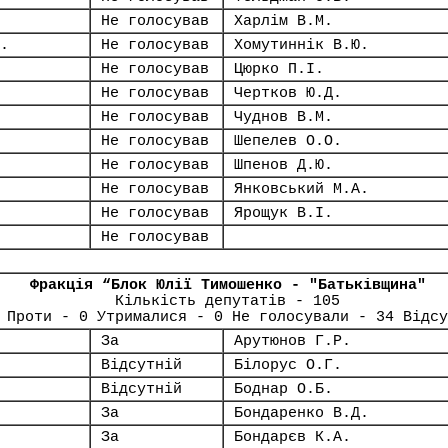
Не голосував
Харлім В.М.
.
Не голосував
Хомутиннік В.Ю.
Не голосував
Цюрко П.І.
Не голосував
Чертков Ю.Д.
Не голосував
Чуднов В.М.
Не голосував
Шепелев О.О.
Не голосував
Шпенов Д.Ю.
Не голосував
Янковський М.А.
Не голосував
Ярощук В.І.
Не голосував
Фракція “Блок Юлії Тимошенко - "Батьківщина"
Кількість депутатів - 105
 Проти - 0 Утрималися - 0 Не голосували - 34 Відсу
За
Арутюнов Г.Р.
Відсутній
Білорус О.Г.
Відсутній
Боднар О.Б.
За
Бондаренко В.Д.
За
Бондарєв К.А.