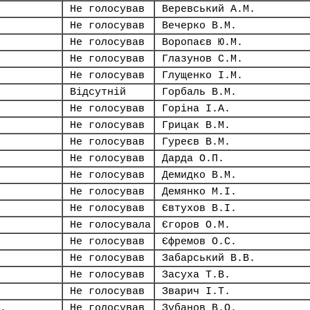
Не голосував
Веревський А.М.
Не голосував
Вечерко В.М.
Не голосував
Воропаєв Ю.М.
Не голосував
Глазунов С.М.
Не голосував
Глущенко І.М.
Відсутній
Горбаль В.М.
Не голосував
Горіна І.А.
Не голосував
Грицак В.М.
Не голосував
Гуреєв В.М.
Не голосував
Дарда О.П.
Не голосував
Демидко В.М.
Не голосував
Демянко М.І.
Не голосував
Євтухов В.І.
Не голосувала
Єгоров О.М.
Не голосував
Єфремов О.С.
Не голосував
Забарський В.В.
Не голосував
Засуха Т.В.
Не голосував
Зварич І.Т.
.
Не голосував
Зубанов В.О.