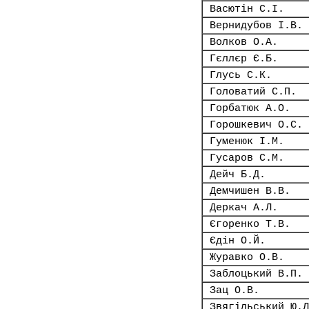
Васютін С.І.
Вернидубов І.В.
Волков О.А.
Гєллєр Є.Б.
Глусь С.К.
Головатий С.П.
Горбатюк А.О.
Горошкевич О.С.
Гуменюк І.М.
Гусаров С.М.
Дейч Б.Д.
Демчишен В.В.
Деркач А.Л.
Єгоренко Т.В.
Єдін О.Й.
Журавко О.В.
Заблоцький В.П.
Зац О.В.
Звягільський Ю.Л