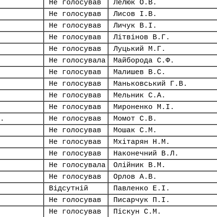
Не голосував
Лелюк О.В.
Не голосував
Лисов І.В.
Не голосував
Личук В.І.
Не голосував
Літвінов В.Г.
Не голосував
Луцький М.Г.
Не голосувала
Майборода С.Ф.
Не голосував
Малишев В.С.
Не голосував
Маньковський Г.В.
Не голосував
Мельник С.А.
Не голосував
Мироненко М.І.
.
Не голосував
Момот С.В.
Не голосував
Мошак С.М.
Не голосував
Мхітарян Н.М.
Не голосував
Наконечний В.Л.
Не голосувала
Олійник В.М.
Не голосував
Орлов А.В.
Відсутній
Павленко Е.І.
Не голосував
Писарчук П.І.
Не голосував
Піскун С.М.