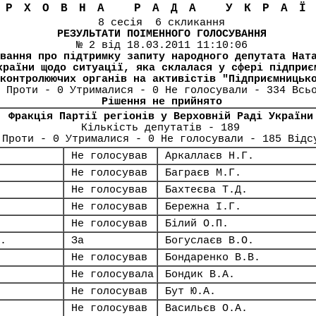
ЕРХОВНА РАДА УКРА
8 сесія 6 скликання
РЕЗУЛЬТАТИ ПОІМЕННОГО ГОЛОСУВАННЯ
№ 2 від 18.03.2011 11:10:06
вання про підтримку запиту народного депутата Нат
країни щодо ситуації, яка склалася у сфері підприє
контролюючих органів на активістів "Підприємницьк
 Проти - 0 Утрималися - 0 Не голосували - 334 Всь
Рішення не прийнято
Фракція Партії регіонів у Верховній Раді України
Кількість депутатів - 189
 Проти - 0 Утрималися - 0 Не голосували - 185 Відс
Не голосував
Аркаллаєв Н.Г.
Не голосував
Баграєв М.Г.
Не голосував
Бахтеєва Т.Д.
Не голосував
Бережна І.Г.
Не голосував
Білий О.П.
.
За
Богуслаєв В.О.
Не голосував
Бондаренко В.В.
Не голосувала
Бондик В.А.
Не голосував
Бут Ю.А.
Не голосував
Васильєв О.А.