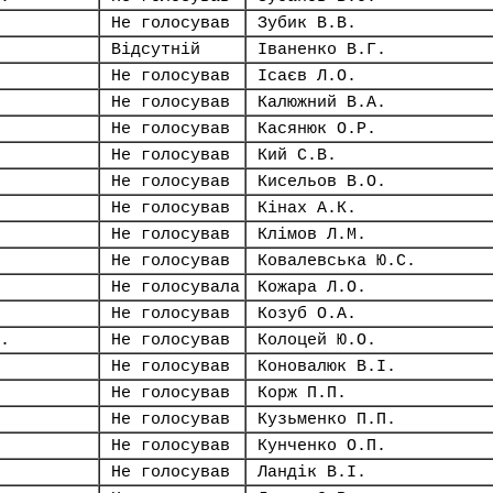
Не голосував
Зубик В.В.
Відсутній
Іваненко В.Г.
Не голосував
Ісаєв Л.О.
Не голосував
Калюжний В.А.
Не голосував
Касянюк О.Р.
Не голосував
Кий С.В.
Не голосував
Кисельов В.О.
Не голосував
Кінах А.К.
Не голосував
Клімов Л.М.
Не голосував
Ковалевська Ю.С.
Не голосувала
Кожара Л.О.
Не голосував
Козуб О.А.
.
Не голосував
Колоцей Ю.О.
Не голосував
Коновалюк В.І.
Не голосував
Корж П.П.
Не голосував
Кузьменко П.П.
Не голосував
Кунченко О.П.
Не голосував
Ландік В.І.