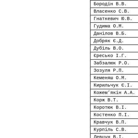
Бородін В.В.
Власенко С.В.
Гнаткевич Ю.В.
Гудима О.М.
Данілов В.Б.
Добряк Є.Д.
Дубіль В.О.
Єресько І.Г.
Забзалюк Р.О.
Зозуля Р.П.
Кеменяш О.М.
Кирильчук Є.І.
Кожем’якін А.А.
Корж В.Т.
Коротюк В.І.
Костенко П.І.
Кравчук В.П.
Курпіль С.В.
Левцун В.І.