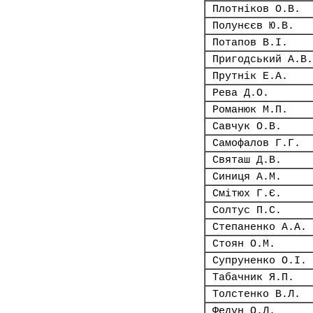
Плотніков О.В.
Полунєєв Ю.В.
Потапов В.І.
Пригодський А.В.
Прутнік Е.А.
Рева Д.О.
Романюк М.П.
Савчук О.В.
Самофалов Г.Г.
Святаш Д.В.
Синиця А.М.
Смітюх Г.Є.
Солтус П.С.
Степаненко А.А.
Стоян О.М.
Супруненко О.І.
Табачник Я.П.
Толстенко В.Л.
Федун О.Л.