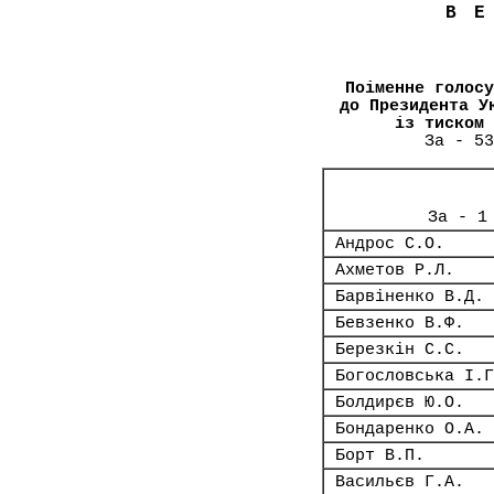
В
Поіменне голосу
до Президента У
із тиском 
За - 53
За - 1
Андрос С.О.
Ахметов Р.Л.
Барвіненко В.Д.
Бевзенко В.Ф.
Березкін С.С.
Богословська І.Г
Болдирєв Ю.О.
Бондаренко О.А.
Борт В.П.
Васильєв Г.А.