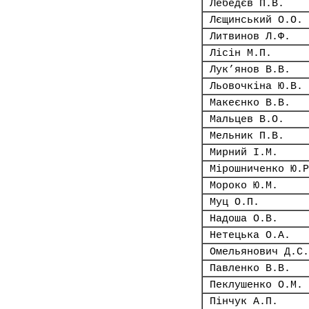
Лебедєв П.В.
Лєщинський О.О.
Литвинов Л.Ф.
Лісін М.П.
Лук’янов В.В.
Льовочкіна Ю.В.
Макеєнко В.В.
Мальцев В.О.
Мельник П.В.
Мирний І.М.
Мірошниченко Ю.Р
Мороко Ю.М.
Муц О.П.
Надоша О.В.
Нетецька О.А.
Омельянович Д.С.
Павленко В.В.
Пеклушенко О.М.
Пінчук А.П.