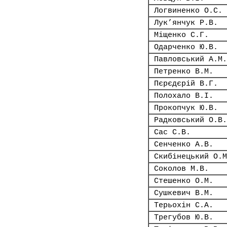
Логвиненко О.С.
Лук’янчук Р.В.
Міщенко С.Г.
Одарченко Ю.В.
Павловський А.М.
Петренко В.М.
Пєрєдєрій В.Г.
Полохало В.І.
Прокопчук Ю.В.
Радковський О.В.
Сас С.В.
Сенченко А.В.
Скибінецький О.М
Соколов М.В.
Стешенко О.М.
Сушкевич В.М.
Терьохін С.А.
Трегубов Ю.В.