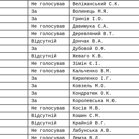
Не голосував
Веліжанський С.К.
За
Волинець М.Я.
За
Гринів І.О.
Не голосував
Давимука С.А.
Не голосував
Деревляний В.Т.
Відсутній
Дончак В.А.
За
Дубовой О.Ф.
Відсутній
Жеваго К.В.
Не голосував
Зімін Є.І.
Не голосував
Кальченко В.М.
За
Кириленко І.Г.
За
Ковзель М.О.
За
Кондратюк О.К.
За
Королевська Н.Ю.
Не голосував
Косів М.В.
Відсутній
Кошин С.М.
Відсутній
Крайній В.Г.
Не голосував
Лабунська А.В.
Не голосував
Лемза В.Д.