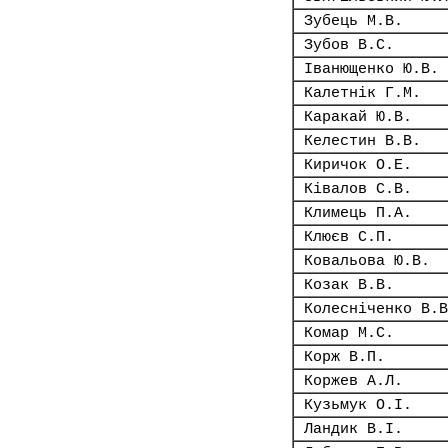
Зубець М.В.
Зубов В.С.
Іванющенко Ю.В.
Калетнік Г.М.
Каракай Ю.В.
Келестин В.В.
Киричок О.Е.
Ківалов С.В.
Климець П.А.
Клюєв С.П.
Ковальова Ю.В.
Козак В.В.
Колесніченко В.В
Комар М.С.
Корж В.П.
Коржев А.Л.
Кузьмук О.І.
Ландик В.І.