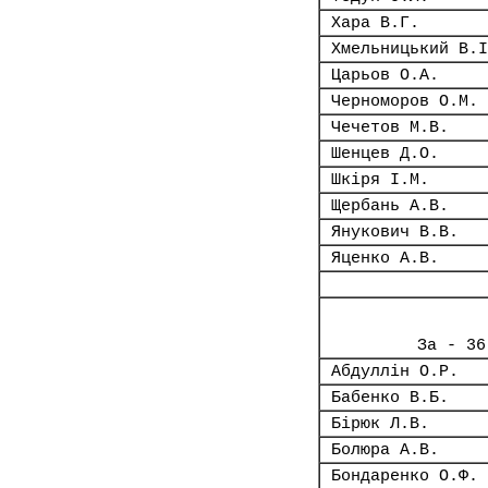
Хара В.Г.
Хмельницький В.І
Царьов О.А.
Черноморов О.М.
Чечетов М.В.
Шенцев Д.О.
Шкіря І.М.
Щербань А.В.
Янукович В.В.
Яценко А.В.
За - 36
Абдуллін О.Р.
Бабенко В.Б.
Бірюк Л.В.
Болюра А.В.
Бондаренко О.Ф.