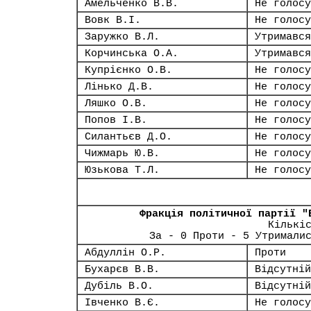
Амельченко В.В.
Не голосу
Вовк В.І.
Не голосу
Заружко В.Л.
Утримався
Корчинська О.А.
Утримався
Купрієнко О.В.
Не голосу
Лінько Д.В.
Не голосу
Ляшко О.В.
Не голосу
Попов І.В.
Не голосу
Силантьєв Д.О.
Не голосу
Чижмарь Ю.В.
Не голосу
Юзькова Т.Л.
Не голосу
Фракція політичної партії "
Кількі
За - 0 Проти - 5 Утримали
Абдуллін О.Р.
Проти
Бухарєв В.В.
Відсутній
Дубіль В.О.
Відсутній
Івченко В.Є.
Не голосу