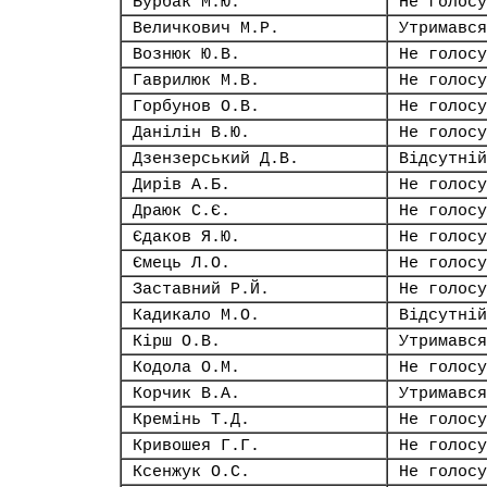
Бурбак М.Ю.
Не голосу
Величкович М.Р.
Утримався
Вознюк Ю.В.
Не голосу
Гаврилюк М.В.
Не голосу
Горбунов О.В.
Не голосу
Данілін В.Ю.
Не голосу
Дзензерський Д.В.
Відсутній
Дирів А.Б.
Не голосу
Драюк С.Є.
Не голосу
Єдаков Я.Ю.
Не голосу
Ємець Л.О.
Не голосу
Заставний Р.Й.
Не голосу
Кадикало М.О.
Відсутній
Кірш О.В.
Утримався
Кодола О.М.
Не голосу
Корчик В.А.
Утримався
Кремінь Т.Д.
Не голосу
Кривошея Г.Г.
Не голосу
Ксенжук О.С.
Не голосу