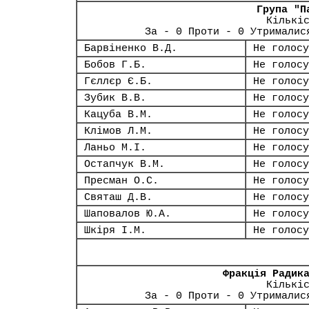
Група "П
Кількі
За - 0 Проти - 0 Утрималис
Барвіненко В.Д.
Не голосу
Бобов Г.Б.
Не голосу
Гєллєр Є.Б.
Не голосу
Зубик В.В.
Не голосу
Кацуба В.М.
Не голосу
Клімов Л.М.
Не голосу
Ланьо М.І.
Не голосу
Остапчук В.М.
Не голосу
Пресман О.С.
Не голосу
Святаш Д.В.
Не голосу
Шаповалов Ю.А.
Не голосу
Шкіря І.М.
Не голосу
Фракція Радик
Кількі
За - 0 Проти - 0 Утрималис