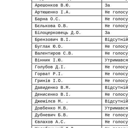
Арешонков В.Ю.
За
Артюшенко І.А.
Не голосу
Барна О.С.
Не голосу
Бєлькова О.В.
Не голосу
Білоцерковець Д.О.
За
Брензович В.І.
Відсутній
Буглак Ю.О.
Не голосу
Валентиров С.В.
Не голосу
Вінник І.Ю.
Утримався
Голубов Д.І.
Не голосу
Горват Р.І.
Не голосу
Гринів І.О.
Не голосу
Давиденко В.М.
Відсутній
Денисенко В.І.
Не голосу
Джемілєв М. .
Відсутній
Довбенко М.В.
Утримався
Дубневич Б.В.
Не голосу
Євлахов А.С.
Не голосу