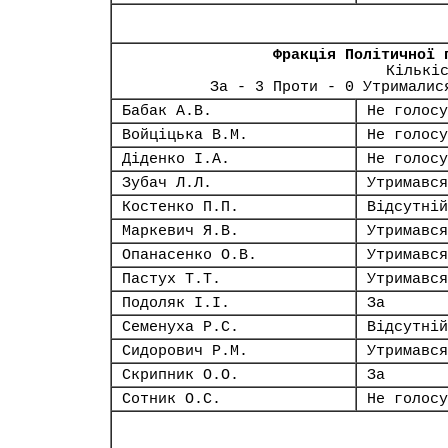
Фракція Політичної 
Кількі
За - 3 Проти - 0 Утрималис
Бабак А.В.
Не голосу
Войціцька В.М.
Не голосу
Діденко І.А.
Не голосу
Зубач Л.Л.
Утримався
Костенко П.П.
Відсутній
Маркевич Я.В.
Утримався
Опанасенко О.В.
Утримався
Пастух Т.Т.
Утримався
Подоляк І.І.
За
Семенуха Р.С.
Відсутній
Сидорович Р.М.
Утримався
Скрипник О.О.
За
Сотник О.С.
Не голосу