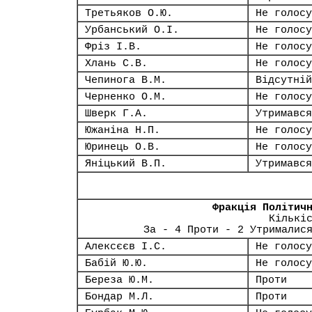
Третьяков О.Ю.
Не голосу
Урбанський О.І.
Не голосу
Фріз І.В.
Не голосу
Хлань С.В.
Не голосу
Чепинога В.М.
Відсутній
Черненко О.М.
Не голосу
Шверк Г.А.
Утримався
Южаніна Н.П.
Не голосу
Юринець О.В.
Не голосу
Яніцький В.П.
Утримався
Фракція Політич
Кількі
За - 4 Проти - 2 Утрималис
Алексєєв І.С.
Не голосу
Бабій Ю.Ю.
Не голосу
Береза Ю.М.
Проти
Бондар М.Л.
Проти