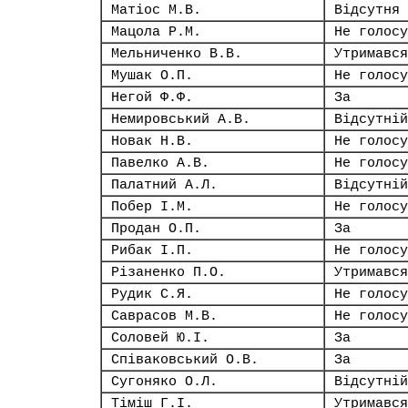
Матіос М.В.
Відсутня
Мацола Р.М.
Не голосу
Мельниченко В.В.
Утримався
Мушак О.П.
Не голосу
Негой Ф.Ф.
За
Немировський А.В.
Відсутній
Новак Н.В.
Не голосу
Павелко А.В.
Не голосу
Палатний А.Л.
Відсутній
Побер І.М.
Не голосу
Продан О.П.
За
Рибак І.П.
Не голосу
Різаненко П.О.
Утримався
Рудик С.Я.
Не голосу
Саврасов М.В.
Не голосу
Соловей Ю.І.
За
Співаковський О.В.
За
Сугоняко О.Л.
Відсутній
Тіміш Г.І.
Утримався