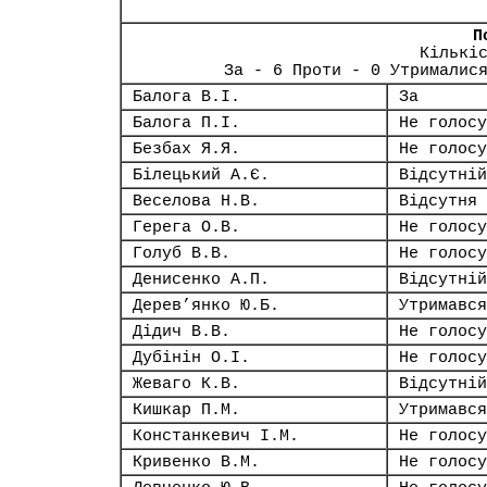
П
Кількі
За - 6 Проти - 0 Утрималис
Балога В.І.
За
Балога П.І.
Не голосу
Безбах Я.Я.
Не голосу
Білецький А.Є.
Відсутній
Веселова Н.В.
Відсутня
Герега О.В.
Не голосу
Голуб В.В.
Не голосу
Денисенко А.П.
Відсутній
Дерев’янко Ю.Б.
Утримався
Дідич В.В.
Не голосу
Дубінін О.І.
Не голосу
Жеваго К.В.
Відсутній
Кишкар П.М.
Утримався
Констанкевич І.М.
Не голосу
Кривенко В.М.
Не голосу