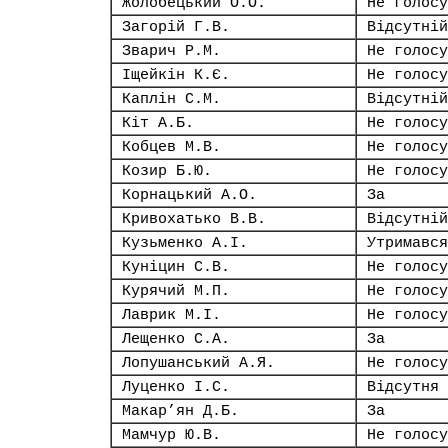
Жолобецький О.О.
Не голосу
Загорій Г.В.
Відсутній
Зварич Р.М.
Не голосу
Іщейкін К.Є.
Не голосу
Каплін С.М.
Відсутній
Кіт А.Б.
Не голосу
Кобцев М.В.
Не голосу
Козир Б.Ю.
Не голосу
Корнацький А.О.
За
Кривохатько В.В.
Відсутній
Кузьменко А.І.
Утримався
Куніцин С.В.
Не голосу
Курячий М.П.
Не голосу
Лаврик М.І.
Не голосу
Лещенко С.А.
За
Лопушанський А.Я.
Не голосу
Луценко І.С.
Відсутня
Макар’ян Д.Б.
За
Мамчур Ю.В.
Не голосу