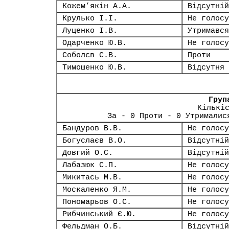
Кожем’якін А.А.
Відсутній
Крулько І.І.
Не голосу
Луценко І.В.
Утримався
Одарченко Ю.В.
Не голосу
Соболєв С.В.
Проти
Тимошенко Ю.В.
Відсутня
Груп
Кількі
За - 0 Проти - 0 Утрималис
Бандуров В.В.
Не голосу
Богуслаєв В.О.
Відсутній
Довгий О.С.
Відсутній
Лабазюк С.П.
Не голосу
Микитась М.В.
Не голосу
Москаленко Я.М.
Не голосу
Пономарьов О.С.
Не голосу
Рибчинський Є.Ю.
Не голосу
Фельдман О.Б.
Відсутній