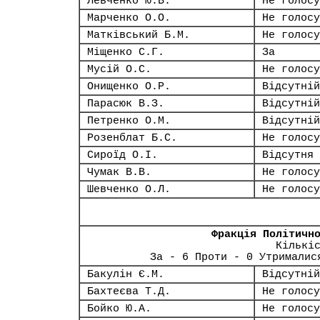
Левченко Ю.В.
Не голосу
Марченко О.О.
Не голосу
Матківський Б.М.
Не голосу
Міщенко С.Г.
За
Мусій О.С.
Не голосу
Онищенко О.Р.
Відсутній
Парасюк В.З.
Відсутній
Петренко О.М.
Відсутній
Розенблат Б.С.
Не голосу
Сироїд О.І.
Відсутня
Чумак В.В.
Не голосу
Шевченко О.Л.
Не голосу
Фракція Політичн
Кількі
За - 6 Проти - 0 Утрималис
Бакулін Є.М.
Відсутній
Бахтеєва Т.Д.
Не голосу
Бойко Ю.А.
Не голосу