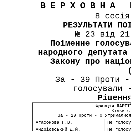
ВЕРХОВНА 
8 сесі
РЕЗУЛЬТАТИ ПО
№ 23 від 21
Поіменне голосув
народного депутата
Закону про націо
За - 39 Проти -
голосували 
Рішенн
Фракція ПАРТІ
Кількіс
За - 20 Проти - 0 Утрималис
Агафонова Н.В.
Не голосу
Андрієвський Д.Й.
Не голосу