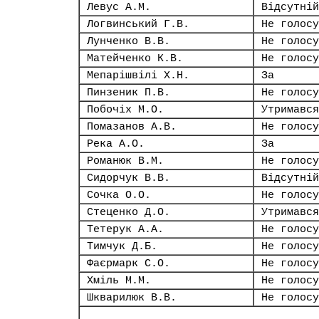
Левус А.М.
Відсутній
Логвинський Г.В.
Не голосу
Лунченко В.В.
Не голосу
Матейченко К.В.
Не голосу
Мепарішвілі Х.Н.
За
Пинзеник П.В.
Не голосу
Побочіх М.О.
Утримався
Помазанов А.В.
Не голосу
Река А.О.
За
Романюк В.М.
Не голосу
Сидорчук В.В.
Відсутній
Сочка О.О.
Не голосу
Стеценко Д.О.
Утримався
Тетерук А.А.
Не голосу
Тимчук Д.Б.
Не голосу
Фаєрмарк С.О.
Не голосу
Хміль М.М.
Не голосу
Шкварилюк В.В.
Не голосу