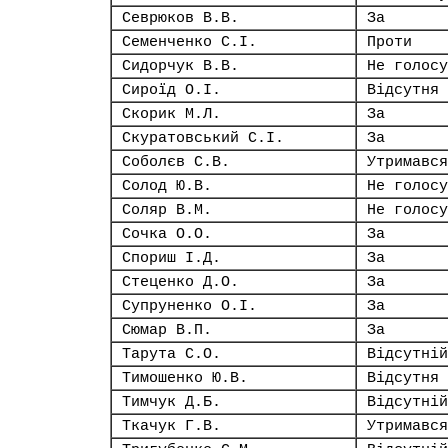
Севрюков В.В.
За
Семенченко С.І.
Проти
Сидорчук В.В.
Не голосу
Сироїд О.І.
Відсутня
Скорик М.Л.
За
Скуратовський С.І.
За
Соболєв С.В.
Утримався
Солод Ю.В.
Не голосу
Соляр В.М.
Не голосу
Сочка О.О.
За
Спориш І.Д.
За
Стеценко Д.О.
За
Супруненко О.І.
За
Сюмар В.П.
За
Тарута С.О.
Відсутній
Тимошенко Ю.В.
Відсутня
Тимчук Д.Б.
Відсутній
Ткачук Г.В.
Утримався