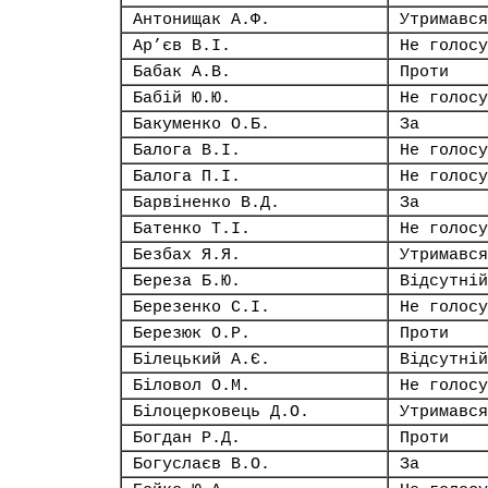
Антонищак А.Ф.
Утримався
Ар’єв В.І.
Не голосу
Бабак А.В.
Проти
Бабій Ю.Ю.
Не голосу
Бакуменко О.Б.
За
Балога В.І.
Не голосу
Балога П.І.
Не голосу
Барвіненко В.Д.
За
Батенко Т.І.
Не голосу
Безбах Я.Я.
Утримався
Береза Б.Ю.
Відсутній
Березенко С.І.
Не голосу
Березюк О.Р.
Проти
Білецький А.Є.
Відсутній
Біловол О.М.
Не голосу
Білоцерковець Д.О.
Утримався
Богдан Р.Д.
Проти
Богуслаєв В.О.
За