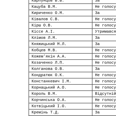
Карпунцов В.В.
За
Кацуба В.М.
Не голосу
Кириченко О.М.
За
Ківалов С.В.
Не голосу
Кірш О.В.
Не голосу
Кіссе А.І.
Утримався
Клімов Л.М.
За
Княжицький М.Л.
За
Кобцев М.В.
Не голосу
Кожем’якін А.А.
Не голосу
Козаченко Л.П.
Не голосу
Колганова О.В.
За
Кондратюк О.К.
Не голосу
Констанкевич І.М.
Не голосу
Корнацький А.О.
Не голосу
Король В.М.
Відсутній
Корчинська О.А.
Не голосу
Котвіцький І.О.
Не голосу
Кремінь Т.Д.
За