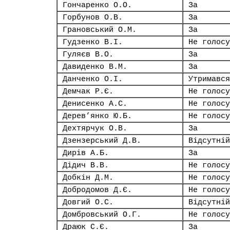
Гончаренко О.О.
За
Горбунов О.В.
За
Грановський О.М.
За
Гудзенко В.І.
Не голосу
Гуляєв В.О.
За
Давиденко В.М.
За
Данченко О.І.
Утримався
Демчак Р.Є.
Не голосу
Денисенко А.С.
Не голосу
Дерев’янко Ю.Б.
Не голосу
Дехтярчук О.В.
За
Дзензерський Д.В.
Відсутній
Дирів А.Б.
За
Дідич В.В.
Не голосу
Добкін Д.М.
Не голосу
Добродомов Д.Є.
Не голосу
Довгий О.С.
Відсутній
Домбровський О.Г.
Не голосу
Драюк С.Є.
За