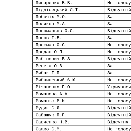
Писаренко В.В.
Не голосу
Підлісецький Л.Т.
Відсутній
Побочіх М.О.
За
Поляков М.А.
За
Пономарьов О.С.
Відсутній
Попов І.В.
За
Пресман О.С.
Не голосу
Продан О.П.
Не голосу
Рабінович В.З.
Відсутній
Ревега О.В.
За
Рибак І.П.
За
Рибчинський Є.Ю.
Не голосу
Різаненко П.О.
Утримався
Романова А.А.
Не голосу
Романюк В.М.
Не голосу
Рудик С.Я.
Відсутній
Сабашук П.П.
Відсутній
Савченко Н.В.
Відсутня
Сажко С.М.
Не голосу