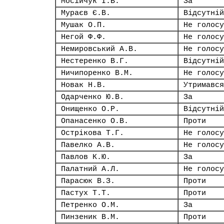
Мосійчук І.В.
За
Мураєв Є.В.
Відсутній
Мушак О.П.
Не голосу
Негой Ф.Ф.
Не голосу
Немировський А.В.
Не голосу
Нестеренко В.Г.
Відсутній
Ничипоренко В.М.
Не голосу
Новак Н.В.
Утримався
Одарченко Ю.В.
За
Онищенко О.Р.
Відсутній
Опанасенко О.В.
Проти
Острікова Т.Г.
Не голосу
Павелко А.В.
Не голосу
Павлов К.Ю.
За
Палатний А.Л.
Не голосу
Парасюк В.З.
Проти
Пастух Т.Т.
Проти
Петренко О.М.
За
Пинзеник В.М.
Проти