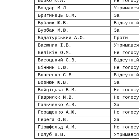
Бойко Ю.А.
Не голосу
Бондар М.Л.
Утримався
Бригинець О.М.
За
Бублик Ю.В.
Відсутній
Бурбак М.Ю.
За
Вадатурський А.О.
Проти
Васюник І.В.
Утримався
Велікін О.М.
Не голосу
Висоцький С.В.
Відсутній
Вінник І.Ю.
Не голосу
Власенко С.В.
Відсутній
Вознюк Ю.В.
За
Войціцька В.М.
Не голосу
Гаврилюк М.В.
Не голосу
Гальченко А.В.
За
Геращенко А.Ю.
Не голосу
Герега О.В.
За
Гіршфельд А.М.
Не голосу
Голуб В.В.
Утримався