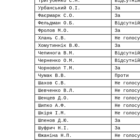
Тригубенко С.М.
Відсутній
Урбанський О.І.
За
Фаєрмарк С.О.
За
Фельдман О.Б.
Відсутній
Фролов М.О.
За
Хлань С.В.
Не голосу
Хомутиннік В.Ю.
За
Чепинога В.М.
Відсутній
Черненко О.М.
Відсутній
Чорновол Т.М.
За
Чумак В.В.
Проти
Шахов С.В.
Не голосу
Шевченко В.Л.
Не голосу
Шенцев Д.О.
Не голосу
Шипко А.Ф.
Не голосу
Шкіря І.М.
Не голосу
Шпенов Д.Ю.
За
Шуфрич Н.І.
За
Южаніна Н.П.
Не голосу