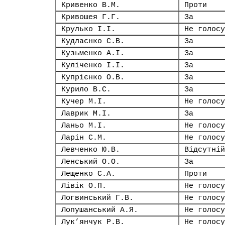
Кривенко В.М.
Проти
Кривошея Г.Г.
За
Крулько І.І.
Не голосу
Кудлаєнко С.В.
За
Кузьменко А.І.
За
Куліченко І.І.
За
Купрієнко О.В.
За
Курило В.С.
За
Кучер М.І.
Не голосу
Лаврик М.І.
За
Ланьо М.І.
Не голосу
Ларін С.М.
Не голосу
Левченко Ю.В.
Відсутній
Ленський О.О.
За
Лещенко С.А.
Проти
Лівік О.П.
Не голосу
Логвинський Г.В.
Не голосу
Лопушанський А.Я.
Не голосу
Лук’янчук Р.В.
Не голосу