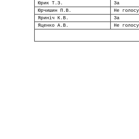
Юрик Т.З.
За
Юрчишин П.В.
Не голосу
Яриніч К.В.
За
Яценко А.В.
Не голосу