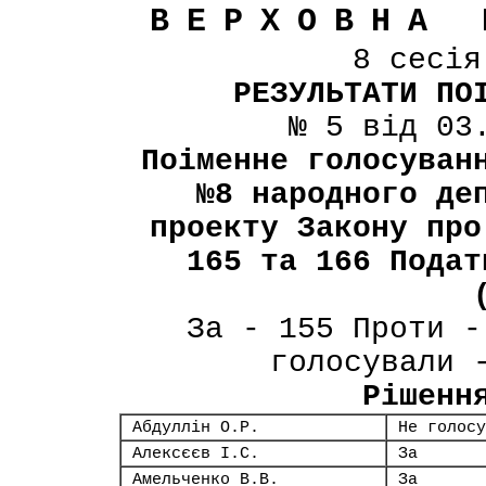
ВЕРХОВНА 
8 сесі
РЕЗУЛЬТАТИ ПО
№ 5 від 03
Поіменне голосуван
№8 народного де
проекту Закону про
165 та 166 Подат
За - 155 Проти -
голосували 
Рішенн
Абдуллін О.Р.
Не голосу
Алексєєв І.С.
За
Амельченко В.В.
За