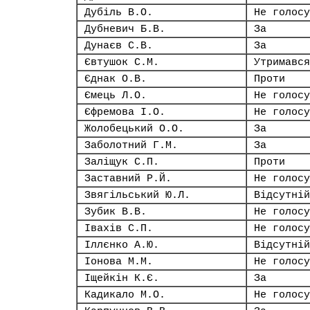
Дубіль В.О.
Не голосу
Дубневич Б.В.
За
Дунаєв С.В.
За
Євтушок С.М.
Утримався
Єднак О.В.
Проти
Ємець Л.О.
Не голосу
Єфремова І.О.
Не голосу
Жолобецький О.О.
За
Заболотний Г.М.
За
Заліщук С.П.
Проти
Заставний Р.Й.
Не голосу
Звягільський Ю.Л.
Відсутній
Зубик В.В.
Не голосу
Івахів С.П.
Не голосу
Іллєнко А.Ю.
Відсутній
Іонова М.М.
Не голосу
Іщейкін К.Є.
За
Кадикало М.О.
Не голосу