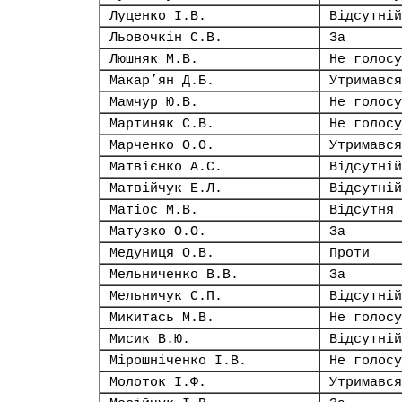
Луценко І.В.
Відсутній
Льовочкін С.В.
За
Люшняк М.В.
Не голосу
Макар’ян Д.Б.
Утримався
Мамчур Ю.В.
Не голосу
Мартиняк С.В.
Не голосу
Марченко О.О.
Утримався
Матвієнко А.С.
Відсутній
Матвійчук Е.Л.
Відсутній
Матіос М.В.
Відсутня
Матузко О.О.
За
Медуниця О.В.
Проти
Мельниченко В.В.
За
Мельничук С.П.
Відсутній
Микитась М.В.
Не голосу
Мисик В.Ю.
Відсутній
Мірошніченко І.В.
Не голосу
Молоток І.Ф.
Утримався