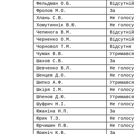
Фельдман О.Б.
Відсутній
Фролов М.О.
За
Хлань С.В.
Не голосу
Хомутиннік В.Ю.
Не голосу
Чепинога В.М.
Відсутній
Черненко О.М.
Відсутній
Чорновол Т.М.
Відсутня
Чумак В.В.
Утримався
Шахов С.В.
За
Шевченко В.Л.
Не голосу
Шенцев Д.О.
Не голосу
Шипко А.Ф.
Утримався
Шкіря І.М.
Не голосу
Шпенов Д.Ю.
Утримався
Шуфрич Н.І.
Не голосу
Южаніна Н.П.
За
Юрик Т.З.
Не голосу
Юрчишин П.В.
Не голосу
Яриніч К.В.
За