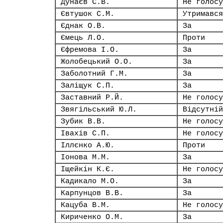
Дунаєв С.В.
Не голосу
Євтушок С.М.
Утримався
Єднак О.В.
За
Ємець Л.О.
Проти
Єфремова І.О.
За
Жолобецький О.О.
За
Заболотний Г.М.
За
Заліщук С.П.
За
Заставний Р.Й.
Не голосу
Звягільський Ю.Л.
Відсутній
Зубик В.В.
Не голосу
Івахів С.П.
Не голосу
Іллєнко А.Ю.
Проти
Іонова М.М.
За
Іщейкін К.Є.
Не голосу
Кадикало М.О.
За
Карпунцов В.В.
За
Кацуба В.М.
Не голосу
Кириченко О.М.
За