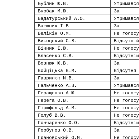
Бублик Ю.В.
Утримався
Бурбак М.Ю.
За
Вадатурський А.О.
Утримався
Васюник І.В.
За
Велікін О.М.
Не голосу
Висоцький С.В.
Відсутній
Вінник І.Ю.
Не голосу
Власенко С.В.
Відсутній
Вознюк Ю.В.
За
Войціцька В.М.
Відсутня
Гаврилюк М.В.
За
Гальченко А.В.
Утримався
Геращенко А.Ю.
Не голосу
Герега О.В.
Не голосу
Гіршфельд А.М.
Не голосу
Голуб В.В.
Не голосу
Гончаренко О.О.
Відсутній
Горбунов О.В.
За
Грановський О.М.
Не голосу