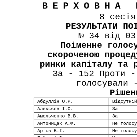
ВЕРХОВНА 
8 сесі
РЕЗУЛЬТАТИ ПО
№ 34 від 03
Поіменне голос
скороченою процед
ринки капіталу та 
За - 152 Проти -
голосували 
Рішен
Абдуллін О.Р.
Відсутній
Алексєєв І.С.
За
Амельченко В.В.
За
Антонищак А.Ф.
Не голосу
Ар’єв В.І.
Не голосу