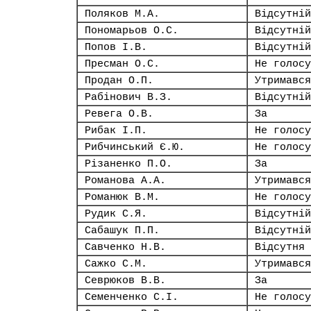
Поляков М.А.
Відсутній
Пономарьов О.С.
Відсутній
Попов І.В.
Відсутній
Пресман О.С.
Не голосу
Продан О.П.
Утримався
Рабінович В.З.
Відсутній
Ревега О.В.
За
Рибак І.П.
Не голосу
Рибчинський Є.Ю.
Не голосу
Різаненко П.О.
За
Романова А.А.
Утримався
Романюк В.М.
Не голосу
Рудик С.Я.
Відсутній
Сабашук П.П.
Відсутній
Савченко Н.В.
Відсутня
Сажко С.М.
Утримався
Севрюков В.В.
За
Семенченко С.І.
Не голосу