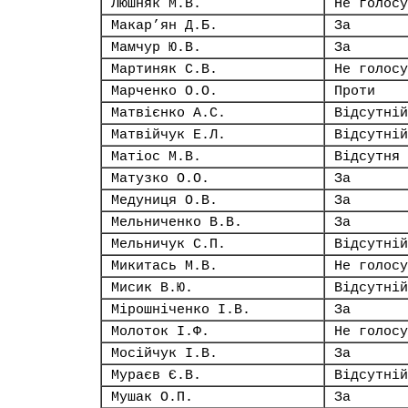
Люшняк М.В.
Не голосу
Макар’ян Д.Б.
За
Мамчур Ю.В.
За
Мартиняк С.В.
Не голосу
Марченко О.О.
Проти
Матвієнко А.С.
Відсутній
Матвійчук Е.Л.
Відсутній
Матіос М.В.
Відсутня
Матузко О.О.
За
Медуниця О.В.
За
Мельниченко В.В.
За
Мельничук С.П.
Відсутній
Микитась М.В.
Не голосу
Мисик В.Ю.
Відсутній
Мірошніченко І.В.
За
Молоток І.Ф.
Не голосу
Мосійчук І.В.
За
Мураєв Є.В.
Відсутній
Мушак О.П.
За