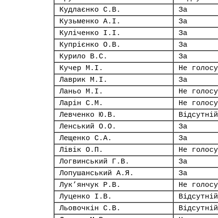
Кудлаєнко С.В.
За
Кузьменко А.І.
За
Куліченко І.І.
За
Купрієнко О.В.
За
Курило В.С.
За
Кучер М.І.
Не голосу
Лаврик М.І.
За
Ланьо М.І.
Не голосу
Ларін С.М.
Не голосу
Левченко Ю.В.
Відсутній
Ленський О.О.
За
Лещенко С.А.
За
Лівік О.П.
Не голосу
Логвинський Г.В.
За
Лопушанський А.Я.
За
Лук’янчук Р.В.
Не голосу
Луценко І.В.
Відсутній
Льовочкін С.В.
Відсутній