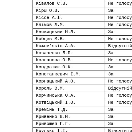
Ківалов С.В.
Не голосу
Кірш О.В.
За
Кіссе А.І.
Не голосу
Клімов Л.М.
Не голосу
Княжицький М.Л.
За
Кобцев М.В.
Не голосу
Кожем’якін А.А.
Відсутній
Козаченко Л.П.
За
Колганова О.В.
Не голосу
Кондратюк О.К.
За
Констанкевич І.М.
За
Корнацький А.О.
Не голосу
Король В.М.
Відсутній
Корчинська О.А.
Не голосу
Котвіцький І.О.
Не голосу
Кремінь Т.Д.
За
Кривенко В.М.
За
Кривошея Г.Г.
За
Крулько І.І.
Відсутній