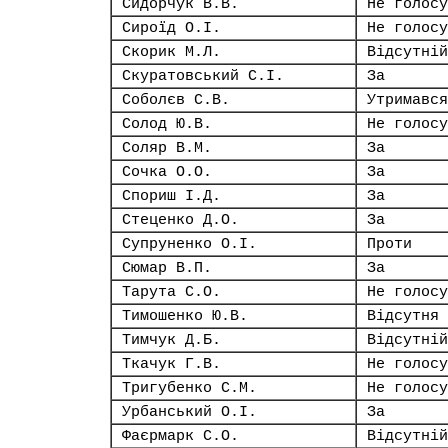
Сидорчук В.В.
Не голосу
Сироїд О.І.
Не голосу
Скорик М.Л.
Відсутній
Скуратовський С.І.
За
Соболєв С.В.
Утримався
Солод Ю.В.
Не голосу
Соляр В.М.
За
Сочка О.О.
За
Спориш І.Д.
За
Стеценко Д.О.
За
Супруненко О.І.
Проти
Сюмар В.П.
За
Тарута С.О.
Не голосу
Тимошенко Ю.В.
Відсутня
Тимчук Д.Б.
Відсутній
Ткачук Г.В.
Не голосу
Тригубенко С.М.
Не голосу
Урбанський О.І.
За
Фаєрмарк С.О.
Відсутній