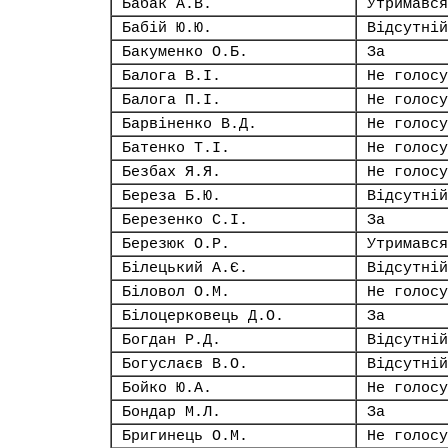
Бабак А.В.
Утримався
Бабій Ю.Ю.
Відсутній
Бакуменко О.Б.
За
Балога В.І.
Не голосу
Балога П.І.
Не голосу
Барвіненко В.Д.
Не голосу
Батенко Т.І.
Не голосу
Безбах Я.Я.
Не голосу
Береза Б.Ю.
Відсутній
Березенко С.І.
За
Березюк О.Р.
Утримався
Білецький А.Є.
Відсутній
Біловол О.М.
Не голосу
Білоцерковець Д.О.
За
Богдан Р.Д.
Відсутній
Богуслаєв В.О.
Відсутній
Бойко Ю.А.
Не голосу
Бондар М.Л.
За
Бригинець О.М.
Не голосу