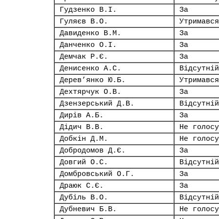
Гудзенко В.І.
За
Гуляєв В.О.
Утримався
Давиденко В.М.
За
Данченко О.І.
За
Демчак Р.Є.
За
Денисенко А.С.
Відсутній
Дерев’янко Ю.Б.
Утримався
Дехтярчук О.В.
За
Дзензерський Д.В.
Відсутній
Дирів А.Б.
За
Дідич В.В.
Не голосу
Добкін Д.М.
Не голосу
Добродомов Д.Є.
За
Довгий О.С.
Відсутній
Домбровський О.Г.
За
Драюк С.Є.
За
Дубіль В.О.
Відсутній
Дубневич Б.В.
Не голосу