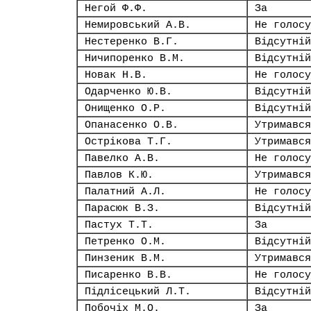
Негой Ф.Ф.
За
Немировський А.В.
Не голосу
Нестеренко В.Г.
Відсутній
Ничипоренко В.М.
Відсутній
Новак Н.В.
Не голосу
Одарченко Ю.В.
Відсутній
Онищенко О.Р.
Відсутній
Опанасенко О.В.
Утримався
Острікова Т.Г.
Утримався
Павелко А.В.
Не голосу
Павлов К.Ю.
Утримався
Палатний А.Л.
Не голосу
Парасюк В.З.
Відсутній
Пастух Т.Т.
За
Петренко О.М.
Відсутній
Пинзеник В.М.
Утримався
Писаренко В.В.
Не голосу
Підлісецький Л.Т.
Відсутній
Побочіх М.О.
За