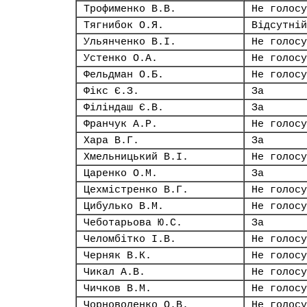
Трофименко В.В.
Не голосу
Тягнибок О.Я.
Відсутній
Ульянченко В.І.
Не голосу
Устенко О.А.
Не голосу
Фельдман О.Б.
Не голосу
Фікс Є.З.
За
Філіндаш Є.В.
За
Франчук А.Р.
Не голосу
Хара В.Г.
За
Хмельницький В.І.
Не голосу
Царенко О.М.
За
Цехмістренко В.Г.
Не голосу
Цибулько В.М.
Не голосу
Чеботарьова Ю.С.
За
Челомбітко І.В.
Не голосу
Черняк В.К.
Не голосу
Чикал А.В.
Не голосу
Чичков В.М.
Не голосу
Чорноволенко О.В.
Не голосу