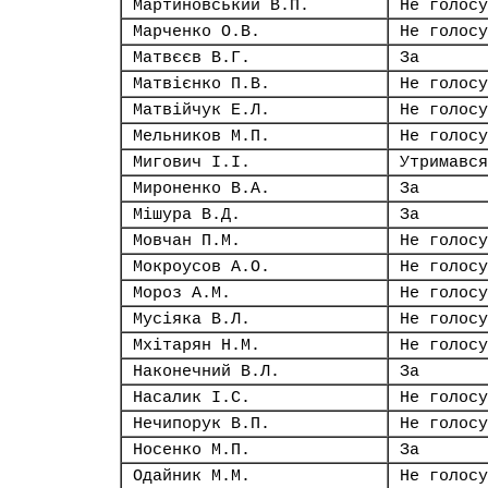
Мартиновський В.П.
Не голосу
Марченко О.В.
Не голосу
Матвєєв В.Г.
За
Матвієнко П.В.
Не голосу
Матвійчук Е.Л.
Не голосу
Мельников М.П.
Не голосу
Мигович І.І.
Утримався
Мироненко В.А.
За
Мішура В.Д.
За
Мовчан П.М.
Не голосу
Мокроусов А.О.
Не голосу
Мороз А.М.
Не голосу
Мусіяка В.Л.
Не голосу
Мхітарян Н.М.
Не голосу
Наконечний В.Л.
За
Насалик І.С.
Не голосу
Нечипорук В.П.
Не голосу
Носенко М.П.
За
Одайник М.М.
Не голосу