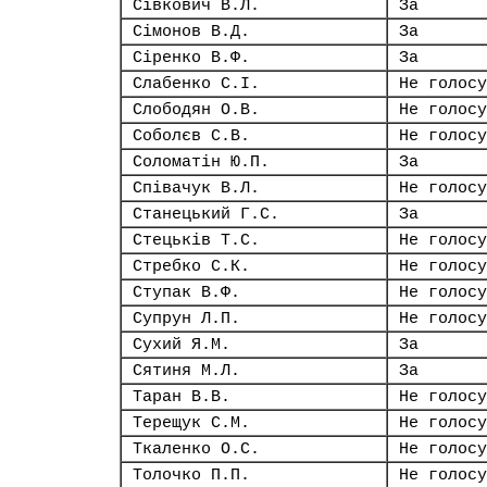
Сівкович В.Л.
За
Сімонов В.Д.
За
Сіренко В.Ф.
За
Слабенко С.І.
Не голосу
Слободян О.В.
Не голосу
Соболєв С.В.
Не голосу
Соломатін Ю.П.
За
Співачук В.Л.
Не голосу
Станецький Г.С.
За
Стецьків Т.С.
Не голосу
Стребко С.К.
Не голосу
Ступак В.Ф.
Не голосу
Супрун Л.П.
Не голосу
Сухий Я.М.
За
Сятиня М.Л.
За
Таран В.В.
Не голосу
Терещук С.М.
Не голосу
Ткаленко О.С.
Не голосу
Толочко П.П.
Не голосу