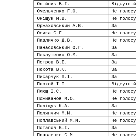
Олійник Б.І.
Відсутній
Омельченко Г.О.
Не голосу
Оніщук М.В.
Не голосу
Оржаховський А.В.
За
Осика С.Г.
Не голосу
Павличко Д.В.
Не голосу
Панасовський О.Г.
За
Пеклушенко О.М.
За
Петров В.Б.
За
Пєхота В.Ю.
За
Писарчук П.І.
За
Плохой І.І.
Відсутній
Плющ І.С.
Не голосу
Поживанов М.О.
Не голосу
Поліщук К.А.
За
Полянчич М.М.
Не голосу
Поплавський М.М.
Не голосу
Потапов В.І.
За
Правденко С.М.
Не голосу