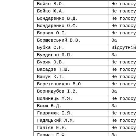
Бойко В.О.
Не голосу
Бойко Ю.А.
Не голосу
Бондаренко В.Д.
Не голосу
Бондаренко О.Ф.
Не голосу
Борзих О.І.
Не голосу
Борщевський В.В.
За
Бубка С.Н.
Відсутній
Буждиган П.П.
За
Буряк О.В.
Не голосу
Васадзе Т.Ш.
Не голосу
Ващук К.Т.
Не голосу
Веретенников В.О.
Не голосу
Вернидубов І.В.
За
Волинець М.Я.
Не голосу
Воюш В.Д.
За
Гаврилюк І.Я.
Не голосу
Гадяцький Л.М.
Не голосу
Галієв Е.Е.
Не голосу
Гармаш Г.Ф.
За