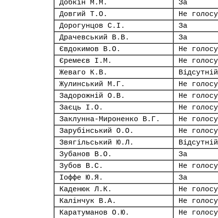
Добкін М.М.
За
Довгий Т.О.
Не голосу
Дорогунцов С.І.
За
Драчевський В.В.
За
Євдокимов В.О.
Не голосу
Єремеєв І.М.
Не голосу
Жеваго К.В.
Відсутній
Жулинський М.Г.
Не голосу
Задорожній О.В.
Не голосу
Заєць І.О.
Не голосу
Заклунна-Мироненко В.Г.
Не голосу
Зарубінський О.О.
Не голосу
Звягільський Ю.Л.
Відсутній
Зубанов В.О.
За
Зубов В.С.
Не голосу
Іоффе Ю.Я.
За
Каденюк Л.К.
Не голосу
Калінчук В.А.
Не голосу
Каратуманов О.Ю.
Не голосу