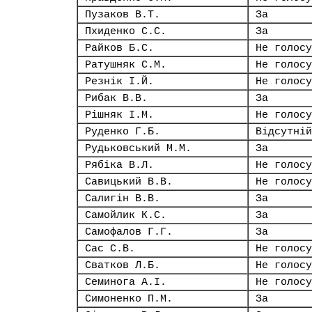
Пузаков В.Т.
За
Пхиденко С.С.
За
Райков Б.С.
Не голосу
Ратушняк С.М.
Не голосу
Резнік І.Й.
Не голосу
Рибак В.В.
За
Рішняк І.М.
Не голосу
Руденко Г.Б.
Відсутній
Рудьковський М.М.
За
Рябіка В.Л.
Не голосу
Савицький В.В.
Не голосу
Салигін В.В.
За
Самойлик К.С.
За
Самофалов Г.Г.
За
Сас С.В.
Не голосу
Сватков Л.Б.
Не голосу
Семинога А.І.
Не голосу
Симоненко П.М.
За