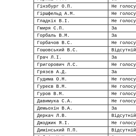
Гінзбург О.П.
Не голосу
Гіршфельд А.М.
Не голосу
Гладкіх В.І.
Не голосу
Гмиря С.П.
За
Горбаль В.М.
За
Горбачов В.С.
Не голосу
Гошовський В.С.
Відсутній
Грач Л.І.
За
Григорович Л.С.
Не голосу
Грязєв А.Д.
За
Гудима О.М.
Не голосу
Гуреєв В.М.
Не голосу
Гуров В.М.
Не голосу
Давимука С.А.
Не голосу
Демьохін В.А.
За
Деркач Л.В.
Відсутній
Джоджик Я.І.
Не голосу
Димінський П.П.
Відсутній