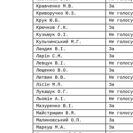
Кравченко М.В.
За
Криворучко Ю.З.
Не голосу
Крук Ю.Б.
Не голосу
Крючков Г.К.
За
Кузьмук О.І.
Не голосу
Кульчинський М.Г.
Не голосу
Ландик В.І.
За
Ларін С.М.
За
Левцун В.І.
Не голосу
Лещенко В.О.
За
Литвин В.В.
Не голосу
Лісін М.П.
За
Лукашук О.Г.
Не голосу
Льовін А.І.
Не голосу
Мазуренко В.І.
За
Майстришин В.Я.
Не голосу
Малиновський О.П.
За
Маркуш М.А.
За