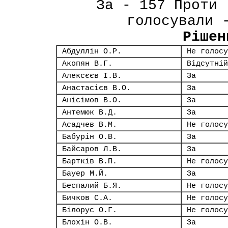
За - 157 Проти 
голосували 
Рішен
Абдуллін О.Р.
Не голосу
Акопян В.Г.
Відсутній
Алексєєв І.В.
За
Анастасієв В.О.
За
Анісімов В.О.
За
Антемюк В.Д.
За
Асадчев В.М.
Не голосу
Бабурін О.В.
За
Байсаров Л.В.
За
Бартків В.П.
Не голосу
Бауер М.Й.
За
Беспалий Б.Я.
Не голосу
Бичков С.А.
Не голосу
Білорус О.Г.
Не голосу
Блохін О.В.
За