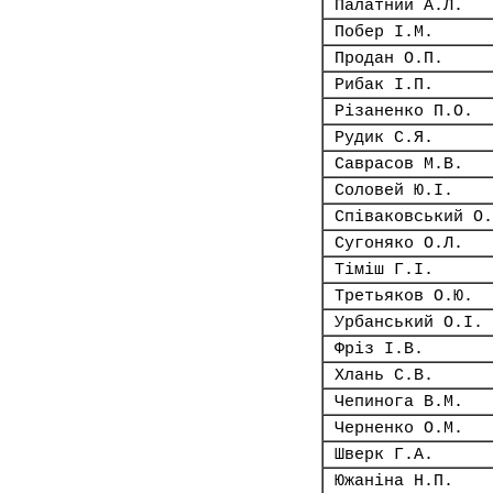
Палатний А.Л.
Побер І.М.
Продан О.П.
Рибак І.П.
Різаненко П.О.
Рудик С.Я.
Саврасов М.В.
Соловей Ю.І.
Співаковський О.
Сугоняко О.Л.
Тіміш Г.І.
Третьяков О.Ю.
Урбанський О.І.
Фріз І.В.
Хлань С.В.
Чепинога В.М.
Черненко О.М.
Шверк Г.А.
Южаніна Н.П.