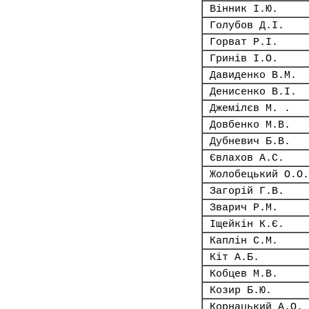
Вінник І.Ю.
Голубов Д.І.
Горват Р.І.
Гринів І.О.
Давиденко В.М.
Денисенко В.І.
Джемілєв М. .
Довбенко М.В.
Дубневич Б.В.
Євлахов А.С.
Жолобецький О.О.
Загорій Г.В.
Зварич Р.М.
Іщейкін К.Є.
Каплін С.М.
Кіт А.Б.
Кобцев М.В.
Козир Б.Ю.
Корнацький А.О.