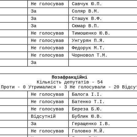
Не голосував
Савчук Ю.П.
За
Соляр В.М.
За
Сташук В.Ф.
За
Сюмар В.П.
Не голосував
Тимошенко Ю.В.
Не голосував
Унгурян П.Я.
Не голосував
Федорук М.Т.
Не голосував
Чорновол Т.М.
За
Позафракційні
Кількість депутатів - 54
 Проти - 0 Утрималися - 3 Не голосували - 20 Відсу
Не голосував
Балога І.І.
Не голосував
Батенко Т.І.
Не голосував
Береза Б.Ю.
Відсутній
Бублик Ю.В.
За
Геращенко І.В.
Не голосував
Головко М.Й.