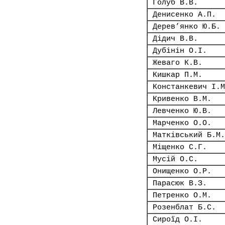
Голуб В.В.
Денисенко А.П.
Дерев’янко Ю.Б.
Дідич В.В.
Дубінін О.І.
Жеваго К.В.
Кишкар П.М.
Констанкевич І.М
Кривенко В.М.
Левченко Ю.В.
Марченко О.О.
Матківський Б.М.
Міщенко С.Г.
Мусій О.С.
Онищенко О.Р.
Парасюк В.З.
Петренко О.М.
Розенблат Б.С.
Сироїд О.І.