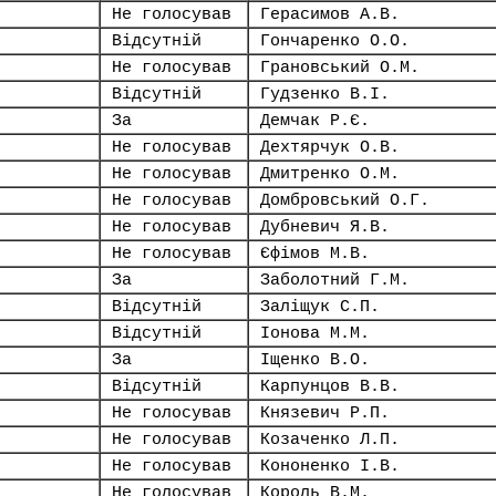
Не голосував
Герасимов А.В.
Відсутній
Гончаренко О.О.
Не голосував
Грановський О.М.
Відсутній
Гудзенко В.І.
За
Демчак Р.Є.
Не голосував
Дехтярчук О.В.
Не голосував
Дмитренко О.М.
Не голосував
Домбровський О.Г.
Не голосував
Дубневич Я.В.
Не голосував
Єфімов М.В.
За
Заболотний Г.М.
Відсутній
Заліщук С.П.
Відсутній
Іонова М.М.
За
Іщенко В.О.
Відсутній
Карпунцов В.В.
Не голосував
Князевич Р.П.
Не голосував
Козаченко Л.П.
Не голосував
Кононенко І.В.
Не голосував
Король В.М.