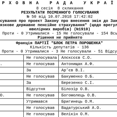
ЕРХОВНА РАДА УКРА
8 сесія 8 скликання
РЕЗУЛЬТАТИ ПОІМЕННОГО ГОЛОСУВАННЯ
№ 50 від 10.07.2018 17:42:02
сування про проект Закону про внесення змін до За
язкове державне пенсійне страхування" (щодо врегу
ювелірних виробів) (№1910)
 Проти - 0 Утрималися - 15 Не голосували - 154 Вс
Рішення не прийнято
Фракція ПАРТІЇ "БЛОК ПЕТРА ПОРОШЕНКА"
Кількість депутатів - 136
 Проти - 0 Утрималися - 3 Не голосували - 51 Відсу
Не голосувала
Алєксєєв С.О.
.
Не голосував
Антонищак А.Ф.
За
Ар’єв В.І.
Не голосував
Бакуменко О.Б.
За
Березенко С.І.
Відсутня
Білозір О.В.
О.
Не голосував
Богомолець О.В.
Утримався
Бригинець О.М.
Не голосував
Вадатурський А.О.
Не голосував
Велікін О.М.