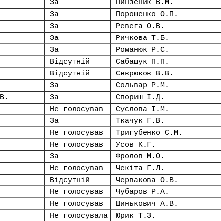
За
Пинзеник В.М.
За
Порошенко О.П.
За
Ревега О.В.
За
Ричкова Т.Б.
За
Романюк Р.С.
Відсутній
Сабашук П.П.
Відсутній
Севрюков В.В.
За
Сольвар Р.М.
В.
За
Спориш І.Д.
Не голосував
Суслова І.М.
За
Ткачук Г.В.
Не голосував
Тригубенко С.М.
Не голосував
Усов К.Г.
За
Фролов М.О.
Не голосував
Чекіта Г.Л.
Відсутній
Червакова О.В.
Не голосував
Чубаров Р.А.
Не голосував
Шинькович А.В.
Не голосувала
Юрик Т.З.