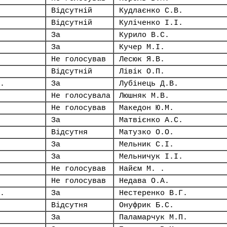
Відсутній
Кудлаєнко С.В.
Відсутній
Куліченко І.І.
За
Курило В.С.
За
Кучер М.І.
Не голосував
Лесюк Я.В.
Відсутній
Лівік О.П.
.
За
Лубінець Д.В.
Не голосувала
Люшняк М.В.
Не голосував
Македон Ю.М.
За
Матвієнко А.С.
Відсутня
Матузко О.О.
За
Мельник С.І.
За
Мельничук І.І.
Не голосував
Найєм М. .
Не голосував
Недава О.А.
.
За
Нестеренко В.Г.
Відсутня
Онуфрик Б.С.
За
Паламарчук М.П.