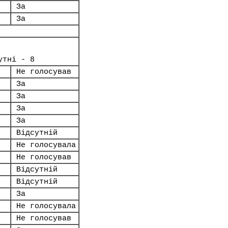
За
За
утні - 8
Не голосував
За
За
За
За
Відсутній
Не голосувала
Не голосував
Відсутній
Відсутній
За
Не голосувала
Не голосував