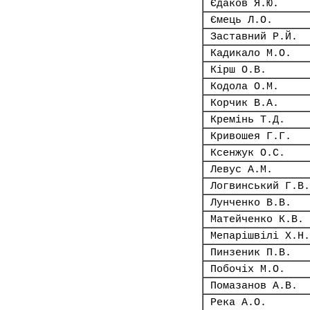
Єдаков Я.Ю.
Ємець Л.О.
Заставний Р.Й.
Кадикало М.О.
Кірш О.В.
Кодола О.М.
Корчик В.А.
Кремінь Т.Д.
Кривошея Г.Г.
Ксенжук О.С.
Левус А.М.
Логвинський Г.В.
Лунченко В.В.
Матейченко К.В.
Мепарішвілі Х.Н.
Пинзеник П.В.
Побочіх М.О.
Помазанов А.В.
Река А.О.