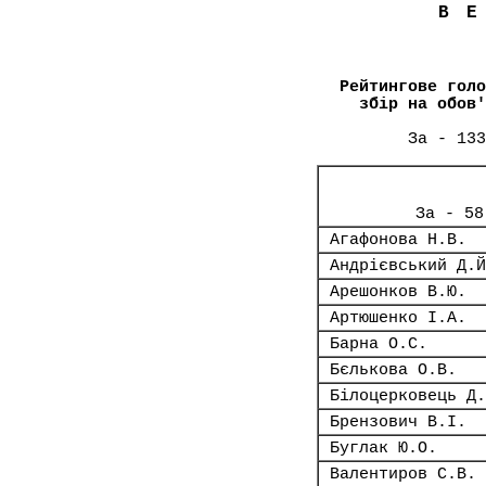
В
Рейтингове голо
збір на обов'
За - 133
За - 58
Агафонова Н.В.
Андрієвський Д.Й
Арешонков В.Ю.
Артюшенко І.А.
Барна О.С.
Бєлькова О.В.
Білоцерковець Д.
Брензович В.І.
Буглак Ю.О.
Валентиров С.В.