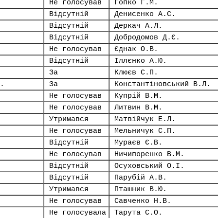
Не голосував
Гопко Г.М.
Відсутній
Денисенко А.С.
Відсутній
Деркач А.Л.
Відсутній
Добродомов Д.Є.
Не голосував
Єднак О.В.
Відсутній
Іллєнко А.Ю.
За
Клюєв С.П.
.
За
Константіновський В.Л.
Не голосував
Купрій В.М.
Не голосував
Литвин В.М.
Утримався
Матвійчук Е.Л.
Не голосував
Мельничук С.П.
Відсутній
Мураєв Є.В.
Не голосував
Ничипоренко В.М.
Відсутній
Осуховський О.І.
Відсутній
Парубій А.В.
Утримався
Пташник В.Ю.
Не голосував
Савченко Н.В.
Не голосувала
Тарута С.О.