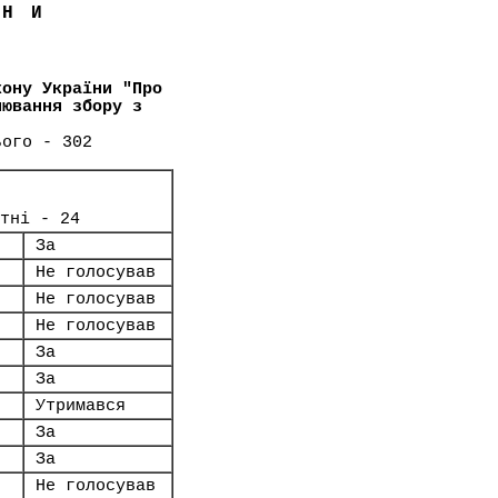
ЇНИ
кону України "Про
лювання збору з
ього - 302
тні - 24
За
Не голосував
Не голосував
Не голосував
За
За
Утримався
За
За
Не голосував