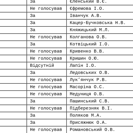
За
Єленський В.Є.
Не голосував
Єфремова І.О.
За
Іванчук А.В.
За
Кацер-Бучковська Н.В.
За
Княжицький М.Л.
Не голосував
Колганова О.В.
За
Котвіцький І.О.
Не голосував
Кривенко В.В.
Не голосував
Кришин О.Ю.
Відсутній
Лапін І.О.
За
Ледовських О.В.
Не голосував
Лук’янчук Р.В.
Не голосував
Масоріна О.С.
Не голосував
Медуниця О.В.
За
Пашинський С.В.
Не голосував
Підберезняк В.І.
За
Поляков М.А.
За
Присяжнюк О.А.
Не голосував
Романовський О.В.