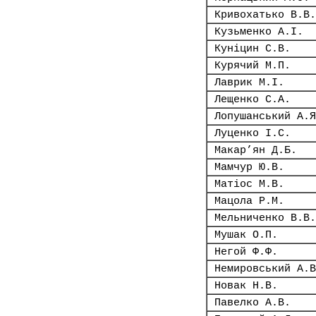
Кривохатько В.В.
Кузьменко А.І.
Куніцин С.В.
Курячий М.П.
Лаврик М.І.
Лещенко С.А.
Лопушанський А.Я
Луценко І.С.
Макар’ян Д.Б.
Мамчур Ю.В.
Матіос М.В.
Мацола Р.М.
Мельниченко В.В.
Мушак О.П.
Негой Ф.Ф.
Немировський А.В
Новак Н.В.
Павелко А.В.