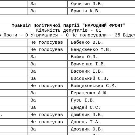
За
Юрчишин П.В.
За
Яриніч К.В.
Фракція Політичної партії "НАРОДНИЙ ФРОНТ"
Кількість депутатів - 81
8 Проти - 0 Утрималися - 0 Не голосували - 35 Відс
Не голосував
Бабенко В.Б.
Не голосував
Бендюженко Ф.В.
За
Бойко О.П.
За
Бриченко І.В.
За
Васюник І.В.
За
Висоцький С.В.
Не голосував
Войцеховська С.М.
За
Геращенко А.Ю.
За
Гузь І.В.
За
Дейдей Є.С.
.
Не голосував
Дзюблик П.В.
Не голосував
Донець Т.А.
За
Дроздик О.В.