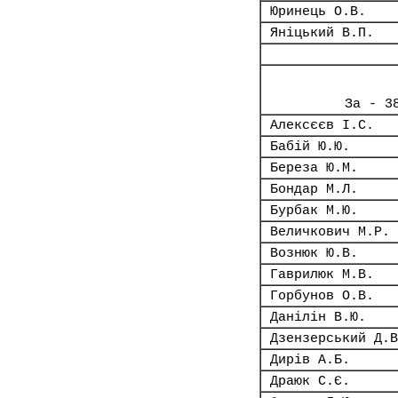
Юринець О.В.
Яніцький В.П.
За - 3
Алексєєв І.С.
Бабій Ю.Ю.
Береза Ю.М.
Бондар М.Л.
Бурбак М.Ю.
Величкович М.Р.
Вознюк Ю.В.
Гаврилюк М.В.
Горбунов О.В.
Данілін В.Ю.
Дзензерський Д.В
Дирів А.Б.
Драюк С.Є.