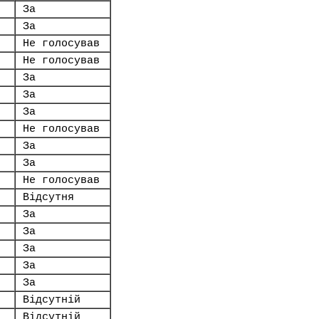
За
За
Не голосував
Не голосував
За
За
За
Не голосував
За
За
Не голосував
Відсутня
За
За
За
За
За
Відсутній
Відсутній