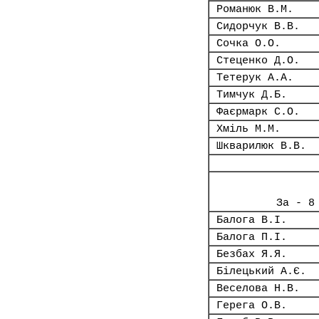
Романюк В.М.
Сидорчук В.В.
Сочка О.О.
Стеценко Д.О.
Тетерук А.А.
Тимчук Д.Б.
Фаєрмарк С.О.
Хміль М.М.
Шкварилюк В.В.
За - 8
Балога В.І.
Балога П.І.
Безбах Я.Я.
Білецький А.Є.
Веселова Н.В.
Герега О.В.