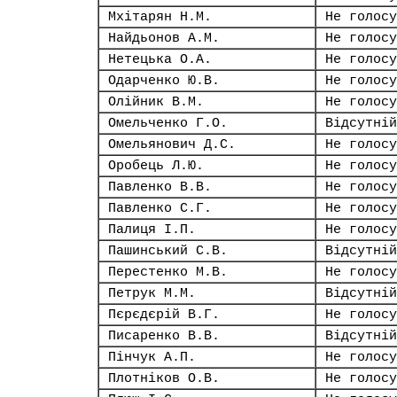
Мхітарян Н.М.
Не голосу
Найдьонов А.М.
Не голосу
Нетецька О.А.
Не голосу
Одарченко Ю.В.
Не голосу
Олійник В.М.
Не голосу
Омельченко Г.О.
Відсутній
Омельянович Д.С.
Не голосу
Оробець Л.Ю.
Не голосу
Павленко В.В.
Не голосу
Павленко С.Г.
Не голосу
Палиця І.П.
Не голосу
Пашинський С.В.
Відсутній
Перестенко М.В.
Не голосу
Петрук М.М.
Відсутній
Пєрєдєрій В.Г.
Не голосу
Писаренко В.В.
Відсутній
Пінчук А.П.
Не голосу
Плотніков О.В.
Не голосу