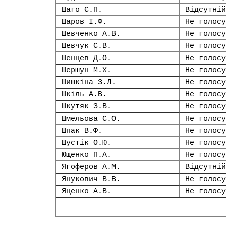
Шаго Є.П.
Відсутній
Шаров І.Ф.
Не голосу
Шевченко А.В.
Не голосу
Шевчук С.В.
Не голосу
Шенцев Д.О.
Не голосу
Шершун М.Х.
Не голосу
Шишкіна З.Л.
Не голосу
Шкіль А.В.
Не голосу
Шкутяк З.В.
Не голосу
Шмельова С.О.
Не голосу
Шпак В.Ф.
Не голосу
Шустік О.Ю.
Не голосу
Ющенко П.А.
Не голосу
Ягоферов А.М.
Відсутній
Янукович В.В.
Не голосу
Яценко А.В.
Не голосу