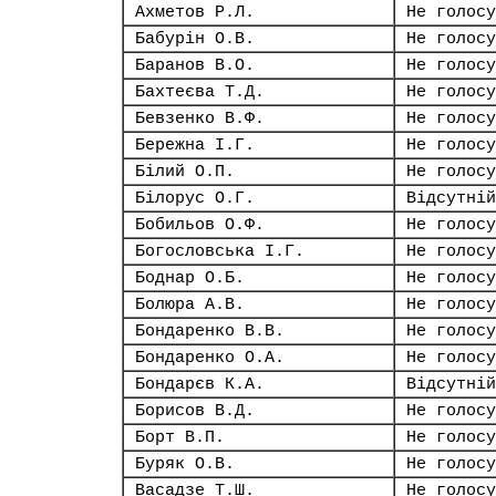
Ахметов Р.Л.
Не голосу
Бабурін О.В.
Не голосу
Баранов В.О.
Не голосу
Бахтеєва Т.Д.
Не голосу
Бевзенко В.Ф.
Не голосу
Бережна І.Г.
Не голосу
Білий О.П.
Не голосу
Білорус О.Г.
Відсутній
Бобильов О.Ф.
Не голосу
Богословська І.Г.
Не голосу
Боднар О.Б.
Не голосу
Болюра А.В.
Не голосу
Бондаренко В.В.
Не голосу
Бондаренко О.А.
Не голосу
Бондарєв К.А.
Відсутній
Борисов В.Д.
Не голосу
Борт В.П.
Не голосу
Буряк О.В.
Не голосу
Васадзе Т.Ш.
Не голосу