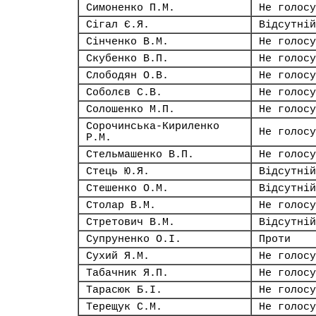
Симоненко П.М.
Не голосу
Сігал Є.Я.
Відсутній
Сінченко В.М.
Не голосу
Скубенко В.П.
Не голосу
Слободян О.В.
Не голосу
Соболєв С.В.
Не голосу
Солошенко М.П.
Не голосу
Сорочинська-Кириленко
Не голосу
Р.М.
Стельмашенко В.П.
Не голосу
Стець Ю.Я.
Відсутній
Стешенко О.М.
Відсутній
Столар В.М.
Не голосу
Стретович В.М.
Відсутній
Супруненко О.І.
Проти
Сухий Я.М.
Не голосу
Табачник Я.П.
Не голосу
Тарасюк Б.І.
Не голосу
Терещук С.М.
Не голосу