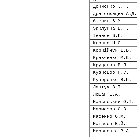
Донченко Ю.Г.
Драголюнцев А.Д.
Єщенко В.М.
Заклунна В.Г.
Іванов В.Г.
Клочко М.О.
Корнійчук І.В.
Кравченко М.В.
Круценко В.Я.
Кузнєцов П.С.
Кучеренко В.М.
Лантух В.І.
Лешан Е.А.
Малєвський О.Т.
Мармазов Є.В.
Масенко О.М.
Матвєєв В.Й.
Мироненко В.А.