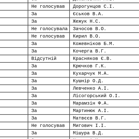
Не голосував
Дорогунцов С.І.
За
Єськов В.А.
За
Жежук Н.С.
Не голосувала
Зачосов В.О.
Не голосував
Кирил В.О.
За
Кожевніков Б.М.
За
Кочерга В.Г.
Відсутній
Красняков Є.В.
За
Крючков Г.К.
За
Кухарчук М.А.
За
Кушнір О.Д.
За
Левченко А.І.
За
Лісогорський О.І.
За
Марамзін Ф.А.
За
Мартинюк А.І.
За
Матвєєв В.Г.
Не голосував
Мигович І.І.
За
Мішура В.Д.