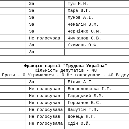
За
Туш М.Н.
За
Хара В.Г.
За
Хунов А.І.
За
Чекалін В.М.
За
Чернічко О.М.
Не голосував
Чичканов С.В.
За
Юхимець О.Ф.
За
Фракція партії "Трудова Україна"
Кількість депутатів - 48
 Проти - 0 Утрималися - 0 Не голосували - 40 Відсу
За
Білик А.Г.
Не голосував
Богословська І.Г.
Не голосував
Гадяцький Л.М.
Не голосував
Горбачов В.С.
Не голосувала
Дашутін Г.П.
Не голосував
Донець Н.Г.
Не голосувала
Єдін О.Й.