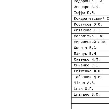
Задорожна Т.А.
Звонарж А.Ю.
Іоффе Ю.Я.
Кондратевський С
Костусєв О.О.
Лютікова І.І.
Малолітко І.Ф.
Миримський Л.Ю.
Омеліч В.С.
Пінчук В.М.
Савенко М.М.
Синенко С.І.
Спіженко Ю.П.
Табачник Д.В.
Чікал А.В.
Шпак О.Г.
Шпігало В.Є.