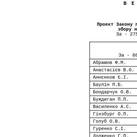
В
Проект Закону 
збору н
За - 27
За - 8
Абрамов Ф.М.
Анастасієв В.О.
Аннєнков Є.І.
Баулін П.Б.
Бондарчук О.В.
Буждиган П.П.
Василенко А.С.
Гінзбург О.П.
Голуб О.В.
Гуренко С.І.
Долженко Г.П.