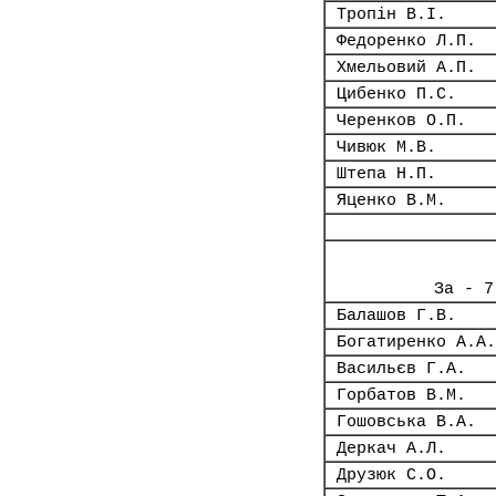
Тропін В.І.
Федоренко Л.П.
Хмельовий А.П.
Цибенко П.С.
Черенков О.П.
Чивюк М.В.
Штепа Н.П.
Яценко В.М.
За - 7
Балашов Г.В.
Богатиренко А.А.
Васильєв Г.А.
Горбатов В.М.
Гошовська В.А.
Деркач А.Л.
Друзюк С.О.