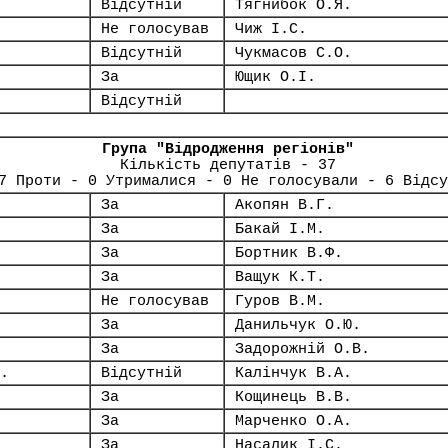
Відсутній
Тягнибок О.Я.
Не голосував
Чиж І.С.
Відсутній
Чукмасов С.О.
За
Ющик О.І.
Відсутній
Група "Відродження регіонів"
Кількість депутатів - 37
7 Проти - 0 Утрималися - 0 Не голосували - 6 Відсу
За
Акопян В.Г.
За
Бакай І.М.
За
Бортник В.Ф.
За
Ващук К.Т.
Не голосував
Гуров В.М.
За
Данильчук О.Ю.
За
Задорожній О.В.
.
Відсутній
Калінчук В.А.
За
Кощинець В.В.
За
Марченко О.А.
За
Насалик І.С.