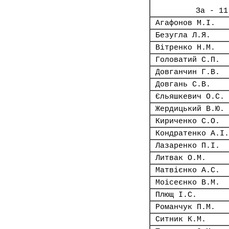
За - 11
Агафонов М.І.
Безугла Л.Я.
Вітренко Н.М.
Головатий С.П.
Довганчин Г.В.
Довгань С.В.
Єльяшкевич О.С.
Жердицький В.Ю.
Кириченко С.О.
Кондратенко А.І.
Лазаренко П.І.
Литвак О.М.
Матвієнко А.С.
Моісеєнко В.М.
Плющ І.С.
Романчук П.М.
Ситник К.М.