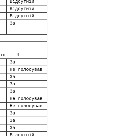
Відсутній
Відсутній
Відсутній
За
тні - 4
За
Не голосував
За
За
За
Не голосував
Не голосував
За
За
За
Відсутній