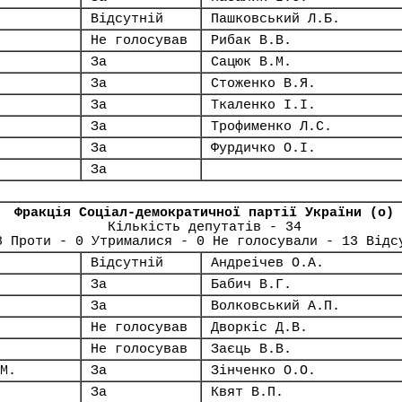
Відсутній
Пашковський Л.Б.
Не голосував
Рибак В.В.
За
Сацюк В.М.
За
Стоженко В.Я.
За
Ткаленко І.І.
За
Трофименко Л.С.
За
Фурдичко О.І.
За
Фракція Соціал-демократичної партії України (о)
Кількість депутатів - 34
8 Проти - 0 Утрималися - 0 Не голосували - 13 Відс
Відсутній
Андреічев О.А.
За
Бабич В.Г.
За
Волковський А.П.
Не голосував
Дворкіс Д.В.
Не голосував
Заєць В.В.
М.
За
Зінченко О.О.
За
Квят В.П.