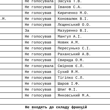
Не голосувала
Засуха Т.В.
Не голосував
Іванов С.А.
Не голосував
Кириченко М.О.
.М.
Не голосував
Коновалюк В.І.
Не голосував
Лєщинський О.О.
За
Мазуренко В.І.
Не голосував
Мангул А.І.
Не голосував
Новик А.М.
Не голосував
Пересунько С.І.
Не голосував
Раханський А.В.
Не голосував
Свирида О.М.
Не голосувала
Смірнов Є.Л.
Не голосував
Сухий Я.М.
Не голосував
Тігіпко С.Л.
Не голосував
Шаров І.Ф.
Не голосував
Шпиг Ф.І.
Не голосував
Янковський М.А.
Не входять до складу фракцій