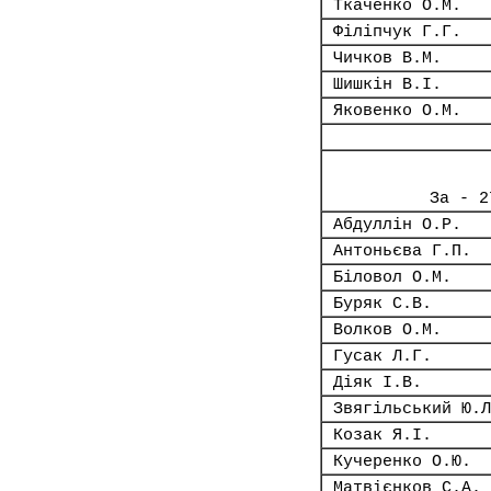
Ткаченко О.М.
Філіпчук Г.Г.
Чичков В.М.
Шишкін В.І.
Яковенко О.М.
За - 2
Абдуллін О.Р.
Антоньєва Г.П.
Біловол О.М.
Буряк С.В.
Волков О.М.
Гусак Л.Г.
Діяк І.В.
Звягільський Ю.Л
Козак Я.І.
Кучеренко О.Ю.
Матвієнков С.А.