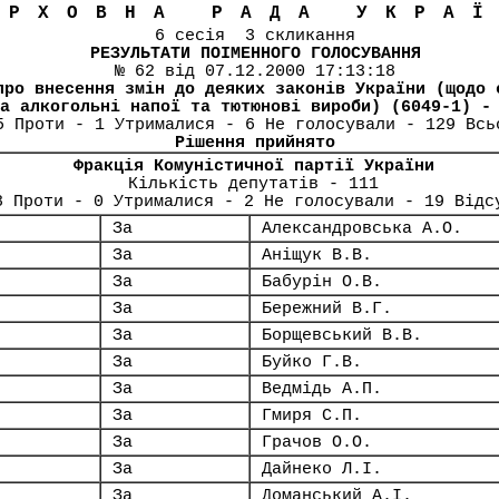
ЕРХОВНА РАДА УКРА
6 сесія 3 скликання
РЕЗУЛЬТАТИ ПОІМЕННОГО ГОЛОСУВАННЯ
№ 62 від 07.12.2000 17:13:18
про внесення змін до деяких законів України (щодо 
а алкогольні напої та тютюнові вироби) (6049-1) -
5 Проти - 1 Утрималися - 6 Не голосували - 129 Всь
Рішення прийнято
Фракція Комуністичної партії України
Кількість депутатів - 111
8 Проти - 0 Утрималися - 2 Не голосували - 19 Відс
За
Александровська А.О.
За
Аніщук В.В.
За
Бабурін О.В.
За
Бережний В.Г.
За
Борщевський В.В.
За
Буйко Г.В.
За
Ведмідь А.П.
За
Гмиря С.П.
За
Грачов О.О.
За
Дайнеко Л.І.
За
Доманський А.І.