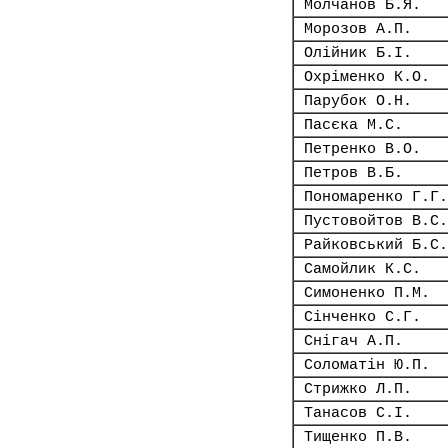
Молчанов Б.Я.
Морозов А.П.
Олійник Б.І.
Охріменко К.О.
Парубок О.Н.
Пасєка М.С.
Петренко В.О.
Петров В.Б.
Пономаренко Г.Г.
Пустовойтов В.С.
Райковський Б.С.
Самойлик К.С.
Симоненко П.М.
Сінченко С.Г.
Снігач А.П.
Соломатін Ю.П.
Стрижко Л.П.
Танасов С.І.
Тищенко П.В.