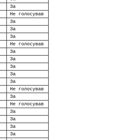
За
Не голосував
За
За
За
Не голосував
За
За
За
За
За
Не голосував
За
Не голосував
За
За
За
За