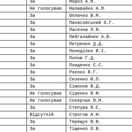
За
Мороз А.М.
Не голосував
Наливайко А.М.
За
Оплачко В.М.
За
Панасовський О.Г.
За
Пасечна Л.Я.
За
Пейгалайнен А.В.
За
Петренко Д.Д.
За
Понеділко В.І.
За
Попов Г.Д.
За
Пхиденко С.С.
За
Роєнко В.Г.
За
Сизенко Ю.П.
За
Сімонов В.Д.
Не голосував
Сіренко В.Ф.
Не голосував
Сокерчак В.М.
За
Степура В.С.
Відсутній
Строгов А.Н.
За
Терещук В.В.
За
Тіщенко О.В.