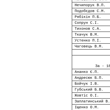
Нечипорук В.П.
Подобєдов С.М.
Рябікін П.Б.
Сопрун С.І.
Тихонов С.А.
Ткачук В.М.
Устенко П.І.
Чаговець В.М.
За - 1
Ананко Є.П.
Андресюк Б.П.
Бойчук І.В.
Губський Б.В.
Жовтіс О.І.
Заплатинський В.
Іщенко О.М.