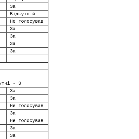
За
Відсутній
Не голосував
За
За
За
За
утні - 3
За
За
Не голосував
За
Не голосував
За
За