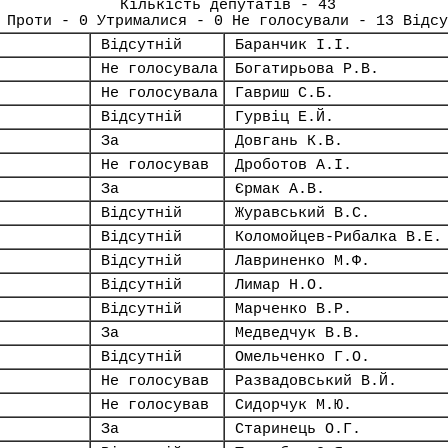
Кількість депутатів - 43
 Проти - 0 Утрималися - 0 Не голосували - 13 Відсу
Відсутній
Баранчик І.І.
Не голосувала
Богатирьова Р.В.
Не голосувала
Гавриш С.Б.
Відсутній
Гурвіц Е.Й.
За
Довгань К.В.
Не голосував
Дроботов А.І.
За
Єрмак А.В.
Відсутній
Журавський В.С.
Відсутній
Коломойцев-Рибалка В.Е.
Відсутній
Лавриненко М.Ф.
Відсутній
Лимар Н.О.
Відсутній
Марченко В.Р.
За
Медведчук В.В.
Відсутній
Омельченко Г.О.
Не голосував
Развадовський В.Й.
Не голосував
Сидорчук М.Ю.
За
Старинець О.Г.