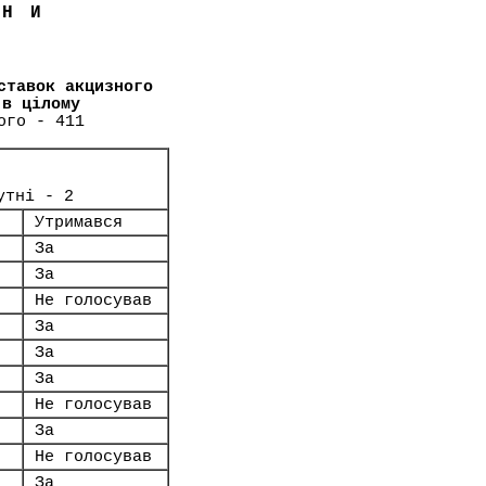
ЇНИ
ставок акцизного
 в цілому
ого - 411
утні - 2
Утримався
За
За
Не голосував
За
За
За
Не голосував
За
Не голосував
За