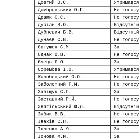
Довгий О.С.
Утримався
Домбровський О.Г.
Не голосу
Драюк С.Є.
Не голосу
Дубіль В.О.
Відсутній
Дубневич Б.В.
Відсутній
Дунаєв С.В.
Не голосу
Євтушок С.М.
За
Єднак О.В.
Не голосу
Ємець Л.О.
За
Єфремова І.О.
Утримався
Жолобецький О.О.
Не голосу
Заболотний Г.М.
Не голосу
Заліщук С.П.
За
Заставний Р.Й.
Не голосу
Звягільський Ю.Л.
Відсутній
Зубик В.В.
Не голосу
Івахів С.П.
Не голосу
Іллєнко А.Ю.
За
Іонова М.М.
За