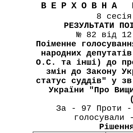
ВЕРХОВНА 
8 сесі
РЕЗУЛЬТАТИ ПО
№ 82 від 12
Поіменне голосуванн
народних депутатів
О.С. та інші) до пр
змін до Закону Ук
статус суддів" у зв
України "Про Вищ
За - 97 Проти -
голосували 
Рішенн