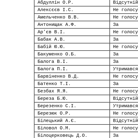
Абдуллін О.Р.
Відсутній
Алексєєв І.С.
Не голосу
Амельченко В.В.
Не голосу
Антонищак А.Ф.
За
Ар’єв В.І.
Не голосу
Бабак А.В.
За
Бабій Ю.Ю.
Не голосу
Бакуменко О.Б.
За
Балога В.І.
За
Балога П.І.
Утримався
Барвіненко В.Д.
Не голосу
Батенко Т.І.
За
Безбах Я.Я.
Не голосу
Береза Б.Ю.
Відсутній
Березенко С.І.
Утримався
Березюк О.Р.
Не голосу
Білецький А.Є.
Відсутній
Біловол О.М.
Не голосу
Білоцерковець Д.О.
За