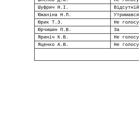
Шпенов Д.Ю.
Не голосу
Шуфрич Н.І.
Відсутній
Южаніна Н.П.
Утримався
Юрик Т.З.
Не голосу
Юрчишин П.В.
За
Яриніч К.В.
Не голосу
Яценко А.В.
Не голосу