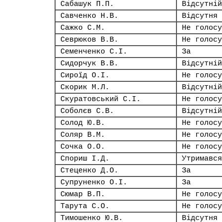
Сабашук П.П.
Відсутній
Савченко Н.В.
Відсутня
Сажко С.М.
Не голосу
Севрюков В.В.
Не голосу
Семенченко С.І.
За
Сидорчук В.В.
Відсутній
Сироїд О.І.
Не голосу
Скорик М.Л.
Відсутній
Скуратовський С.І.
Не голосу
Соболєв С.В.
Відсутній
Солод Ю.В.
Не голосу
Соляр В.М.
Не голосу
Сочка О.О.
Не голосу
Спориш І.Д.
Утримався
Стеценко Д.О.
За
Супруненко О.І.
За
Сюмар В.П.
Не голосу
Тарута С.О.
Не голосу
Тимошенко Ю.В.
Відсутня