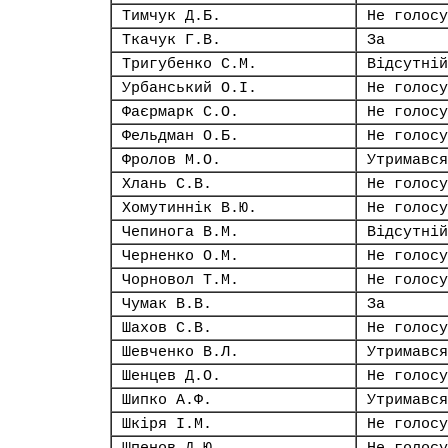
Тимчук Д.Б.
Не голосу
Ткачук Г.В.
За
Тригубенко С.М.
Відсутній
Урбанський О.І.
Не голосу
Фаєрмарк С.О.
Не голосу
Фельдман О.Б.
Не голосу
Фролов М.О.
Утримався
Хлань С.В.
Не голосу
Хомутиннік В.Ю.
Не голосу
Чепинога В.М.
Відсутній
Черненко О.М.
Не голосу
Чорновол Т.М.
Не голосу
Чумак В.В.
За
Шахов С.В.
Не голосу
Шевченко В.Л.
Утримався
Шенцев Д.О.
Не голосу
Шипко А.Ф.
Утримався
Шкіря І.М.
Не голосу