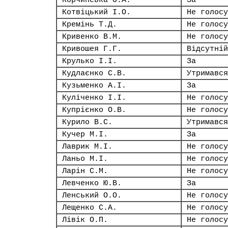
Корчинська О.А.
За
Котвіцький І.О.
Не голосу
Кремінь Т.Д.
Не голосу
Кривенко В.М.
Не голосу
Кривошея Г.Г.
Відсутній
Крулько І.І.
За
Кудлаєнко С.В.
Утримався
Кузьменко А.І.
За
Куліченко І.І.
Не голосу
Купрієнко О.В.
Не голосу
Курило В.С.
Утримався
Кучер М.І.
За
Лаврик М.І.
Не голосу
Ланьо М.І.
Не голосу
Ларін С.М.
Не голосу
Левченко Ю.В.
За
Ленський О.О.
Не голосу
Лещенко С.А.
Не голосу
Лівік О.П.
Не голосу