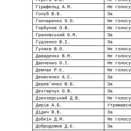
Герега О.В.
Не голосу
Гіршфельд А.М.
Не голосу
Голуб В.В.
За
Гончаренко О.О.
Не голосу
Горбунов О.В.
Не голосу
Грановський О.М.
За
Гудзенко В.І.
За
Гуляєв В.О.
Не голосу
Давиденко В.М.
Не голосу
Данченко О.І.
Не голосу
Демчак Р.Є.
Не голосу
Денисенко А.С.
За
Дерев’янко Ю.Б.
За
Дехтярчук О.В.
За
Дзензерський Д.В.
Не голосу
Дирів А.Б.
Утримався
Дідич В.В.
За
Добкін Д.М.
Не голосу
Добродомов Д.Є.
За