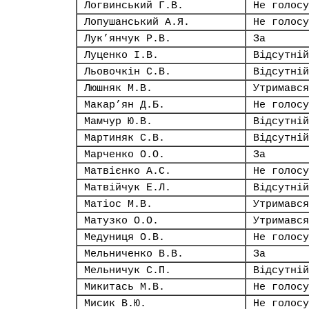
Логвинський Г.В.
Не голосу
Лопушанський А.Я.
Не голосу
Лук’янчук Р.В.
За
Луценко І.В.
Відсутній
Льовочкін С.В.
Відсутній
Люшняк М.В.
Утримався
Макар’ян Д.Б.
Не голосу
Мамчур Ю.В.
Відсутній
Мартиняк С.В.
Відсутній
Марченко О.О.
За
Матвієнко А.С.
Не голосу
Матвійчук Е.Л.
Відсутній
Матіос М.В.
Утримався
Матузко О.О.
Утримався
Медуниця О.В.
Не голосу
Мельниченко В.В.
За
Мельничук С.П.
Відсутній
Микитась М.В.
Не голосу
Мисик В.Ю.
Не голосу