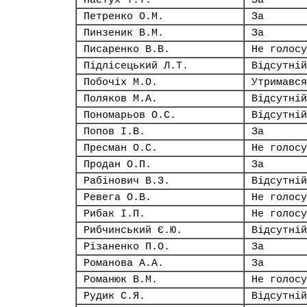
Пастух Т.Т.
За
Петренко О.М.
За
Пинзеник В.М.
За
Писаренко В.В.
Не голосу
Підлісецький Л.Т.
Відсутній
Побочіх М.О.
Утримався
Поляков М.А.
Відсутній
Пономарьов О.С.
Відсутній
Попов І.В.
За
Пресман О.С.
Не голосу
Продан О.П.
За
Рабінович В.З.
Відсутній
Ревега О.В.
Не голосу
Рибак І.П.
Не голосу
Рибчинський Є.Ю.
Відсутній
Різаненко П.О.
За
Романова А.А.
За
Романюк В.М.
Не голосу
Рудик С.Я.
Відсутній