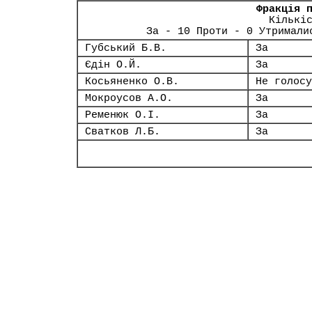
Фракція 
Кількі
За - 10 Проти - 0 Утримали
Губський Б.В.
За
Єдін О.Й.
За
Косьяненко О.В.
Не голосу
Мокроусов А.О.
За
Ременюк О.І.
За
Сватков Л.Б.
За