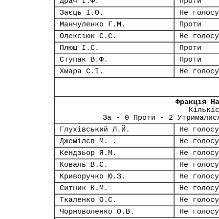
Драч І.Ф.
Проти
Заєць І.О.
Не голосу
Манчуленко Г.М.
Проти
Олексіюк С.С.
Не голосу
Плющ І.С.
Проти
Ступак В.Ф.
Проти
Хмара С.І.
Не голосу
Фракція Н
Кількі
За - 0 Проти - 2 Утрималис
Глухівський Л.Й.
Не голосу
Джемілєв М. .
Не голосу
Кендзьор Я.М.
Не голосу
Коваль В.С.
Не голосу
Криворучко Ю.З.
Не голосу
Ситник К.М.
Не голосу
Ткаленко О.С.
Не голосу
Чорноволенко О.В.
Не голосу