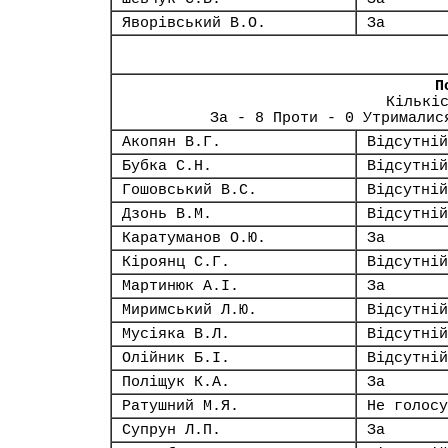
Яворівський В.О.
За
П
Кількі
За - 8 Проти - 0 Утрималис
Акопян В.Г.
Відсутній
Бубка С.Н.
Відсутній
Гошовський В.С.
Відсутній
Дзонь В.М.
Відсутній
Каратуманов О.Ю.
За
Кіроянц С.Г.
Відсутній
Мартинюк А.І.
За
Миримський Л.Ю.
Відсутній
Мусіяка В.Л.
Відсутній
Олійник Б.І.
Відсутній
Поліщук К.А.
За
Ратушний М.Я.
Не голосу
Супрун Л.П.
За