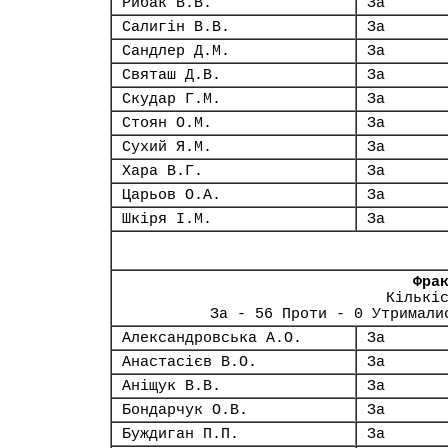
Рибак В.В.
За
Салигін В.В.
За
Сандлер Д.М.
За
Святаш Д.В.
За
Скудар Г.М.
За
Стоян О.М.
За
Сухий Я.М.
За
Хара В.Г.
За
Царьов О.А.
За
Шкіря І.М.
За
Фра
Кількі
За - 56 Проти - 0 Утримали
Александровська А.О.
За
Анастасієв В.О.
За
Аніщук В.В.
За
Бондарчук О.В.
За
Буждиган П.П.
За