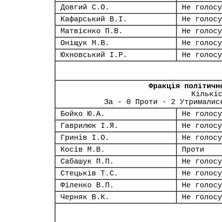
Довгий С.О.
Не голосу
Кафарський В.І.
Не голосу
Матвієнко П.В.
Не голосу
Оніщук М.В.
Не голосу
Юхновський І.Р.
Не голосу
Фракція політичн
Кількі
За - 0 Проти - 2 Утрималис
Бойко Ю.А.
Не голосу
Гаврилюк І.Я.
Не голосу
Гринів І.О.
Не голосу
Косів М.В.
Проти
Сабашук П.П.
Не голосу
Стецьків Т.С.
Не голосу
Філенко В.П.
Не голосу
Черняк В.К.
Не голосу