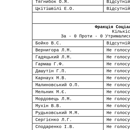
Тягнибок О.Я.
Відсутній
Цкітішвілі Е.О.
Відсутній
Фракція Соціа
Кількі
За - 0 Проти - 0 Утрималис
Бойко В.С.
Відсутній
Вернигора Л.М.
Не голосу
Гадяцький Л.М.
Не голосу
Гармаш Г.Ф.
Не голосу
Дашутін Г.П.
Не голосу
Карнаух М.В.
Не голосу
Малиновський О.П.
Не голосу
Мельник М.Є.
Не голосу
Мордовець Л.М.
Не голосу
Мухін В.В.
Не голосу
Рудьковський М.М.
Не голосу
Сергієнко Л.Г.
Не голосу
Сподаренко І.В.
Не голосу