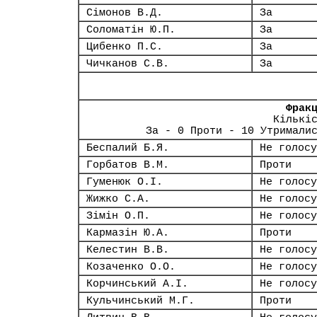
Сімонов В.Д.
За
Соломатін Ю.П.
За
Цибенко П.С.
За
Чичканов С.В.
За
Фрак
Кількі
За - 0 Проти - 10 Утримали
Беспалий Б.Я.
Не голосу
Горбатов В.М.
Проти
Гуменюк О.І.
Не голосу
Жижко С.А.
Не голосу
Зімін О.П.
Не голосу
Кармазін Ю.А.
Проти
Келестин В.В.
Не голосу
Козаченко О.О.
Не голосу
Корчинський А.І.
Не голосу
Кульчинський М.Г.
Проти