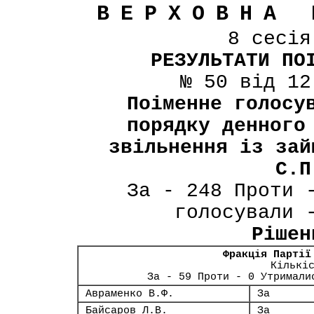
ВЕРХОВНА 
8 сесі
РЕЗУЛЬТАТИ ПО
№ 50 від 12
Поіменне голосу
порядку денного
звільнення із зай
С.П
За - 248 Проти 
голосували 
Рішен
Фракція Партії
Кількі
За - 59 Проти - 0 Утримали
Авраменко В.Ф.
За
Байсаров Л.В.
За