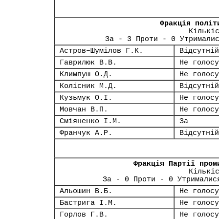
Фракція політ
Кількі
За - 3 Проти - 0 Утримали
Астров–Шумілов Г.К.
Відсутній
Гаврилюк В.В.
Не голосу
Климпуш О.Д.
Не голосу
Колісник М.Д.
Відсутній
Кузьмук О.І.
Не голосу
Мовчан В.П.
Не голосу
Сміяненко І.М.
За
Франчук А.Р.
Відсутній
Фракція Партії пром
Кількі
За - 0 Проти - 0 Утрималис
Альошин В.Б.
Не голосу
Бастрига І.М.
Не голосу
Горлов Г.В.
Не голосу