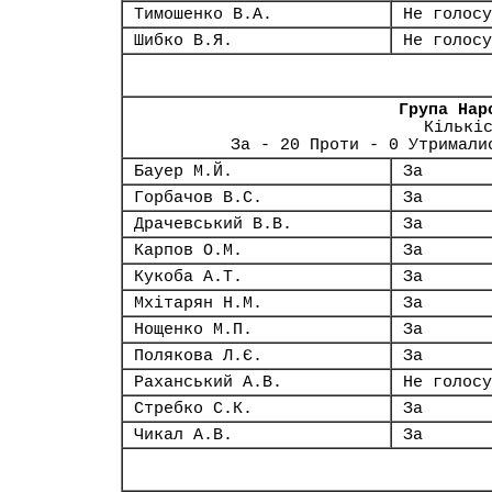
Тимошенко В.А.
Не голосу
Шибко В.Я.
Не голосу
Група Нар
Кількі
За - 20 Проти - 0 Утримали
Бауер М.Й.
За
Горбачов В.С.
За
Драчевський В.В.
За
Карпов О.М.
За
Кукоба А.Т.
За
Мхітарян Н.М.
За
Нощенко М.П.
За
Полякова Л.Є.
За
Раханський А.В.
Не голосу
Стребко С.К.
За
Чикал А.В.
За