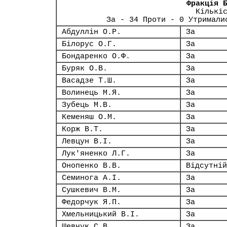
Фракція 
Кількі
За - 34 Проти - 0 Утримали
Абдуллін О.Р.
За
Білорус О.Г.
За
Бондаренко О.Ф.
За
Буряк О.В.
За
Васадзе Т.Ш.
За
Волинець М.Я.
За
Зубець М.В.
За
Кеменяш О.М.
За
Корж В.Т.
За
Левцун В.І.
За
Лук'яненко Л.Г.
За
Онопенко В.В.
Відсутній
Семинога А.І.
За
Сушкевич В.М.
За
Федорчук Я.П.
За
Хмельницький В.І.
За
Шевчук С.В.
За