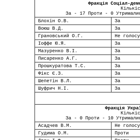
Фракція Соціал-дем
Кількі
За - 17 Проти - 0 Утримали
Блохін О.В.
За
Воюш В.Д.
За
Грановський О.Г.
Не голосу
Іоффе Ю.Я.
За
Мазуренко В.І.
За
Писаренко А.Г.
За
Прошкуратова Т.С.
За
Фікс Є.З.
За
Шепетін В.Л.
За
Шуфрич Н.І.
За
Фракція Укра
Кількі
За - 0 Проти - 10 Утримали
Асадчев В.М.
Не голосу
Гудима О.М.
Проти