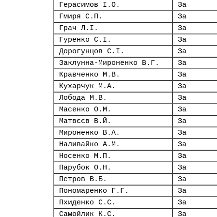
Герасимов І.О.
За
Гмиря С.П.
За
Грач Л.І.
За
Гуренко С.І.
За
Дорогунцов С.І.
За
Заклунна-Мироненко В.Г.
За
Кравченко М.В.
За
Кухарчук М.А.
За
Лобода М.В.
За
Масенко О.М.
За
Матвєєв В.Й.
За
Мироненко В.А.
За
Наливайко А.М.
За
Носенко М.П.
За
Парубок О.Н.
За
Петров В.Б.
За
Пономаренко Г.Г.
За
Пхиденко С.С.
За
Самойлик К.С.
За