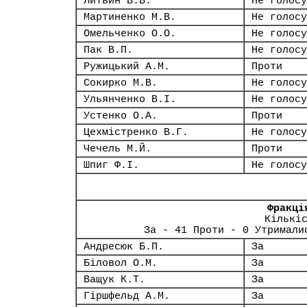
Литвин В.В.
Не голосу
Мартиненко М.В.
Не голосу
Омельченко О.О.
Не голосу
Пак В.П.
Не голосу
Ружицький А.М.
Проти
Сокирко М.В.
Не голосу
Ульянченко В.І.
Не голосу
Устенко О.А.
Проти
Цехмістренко В.Г.
Не голосу
Чечель М.Й.
Проти
Шпиг Ф.І.
Не голосу
Фракці
Кількі
За - 41 Проти - 0 Утримали
Андресюк Б.П.
За
Біловол О.М.
За
Ващук К.Т.
За
Гіршфельд А.М.
За