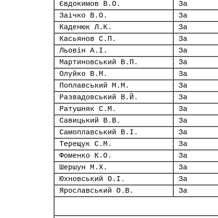
Євдокимов В.О.
За
Заічко В.О.
За
Каденюк Л.К.
За
Касьянов С.П.
За
Льовін А.І.
За
Мартиновський В.П.
За
Олуйко В.М.
За
Поплавський М.М.
За
Развадовський В.Й.
За
Ратушняк С.М.
За
Савицький В.В.
За
Самоплавський В.І.
За
Терещук С.М.
За
Фоменко К.О.
За
Шершун М.Х.
За
Юхновський О.І.
За
Ярославський О.В.
За