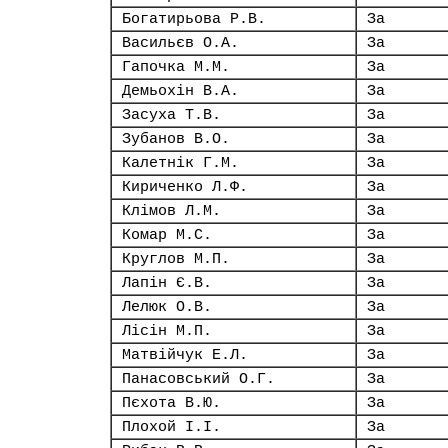
Богатирьова Р.В.
За
Васильєв О.А.
За
Гапочка М.М.
За
Демьохін В.А.
За
Засуха Т.В.
За
Зубанов В.О.
За
Калетнік Г.М.
За
Кириченко Л.Ф.
За
Клімов Л.М.
За
Комар М.С.
За
Круглов М.П.
За
Лапін Є.В.
За
Лелюк О.В.
За
Лісін М.П.
За
Матвійчук Е.Л.
За
Панасовський О.Г.
За
Пєхота В.Ю.
За
Плохой І.І.
За