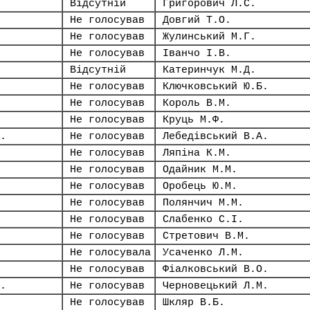
Відсутній
Григорович Л.С.
Не голосував
Довгий Т.О.
Не голосував
Жулинський М.Г.
Не голосував
Іванчо І.В.
Відсутній
Катеринчук М.Д.
Не голосував
Ключковський Ю.Б.
Не голосував
Король В.М.
Не голосував
Круць М.Ф.
.
Не голосував
Лебедівський В.А.
Не голосував
Ляпіна К.М.
Не голосував
Одайник М.М.
Не голосував
Оробець Ю.М.
Не голосував
Полянчич М.М.
Не голосував
Слабенко С.І.
Не голосував
Стретович В.М.
Не голосувала
Усаченко Л.М.
Не голосував
Фіалковський В.О.
.
Не голосував
Черновецький Л.М.
Не голосував
Шкляр В.Б.