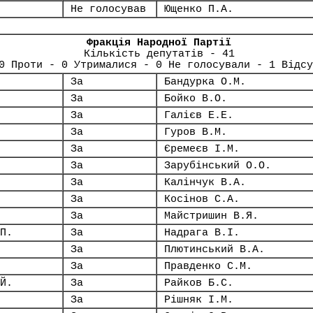
Не голосував
Ющенко П.А.
Фракція Народної Партії
Кількість депутатів - 41
0 Проти - 0 Утрималися - 0 Не голосували - 1 Відсу
За
Бандурка О.М.
За
Бойко В.О.
За
Галієв Е.Е.
За
Гуров В.М.
За
Єремеєв І.М.
За
Зарубінський О.О.
За
Калінчук В.А.
За
Косінов С.А.
За
Майстришин В.Я.
П.
За
Надрага В.І.
За
Плютинський В.А.
За
Правденко С.М.
Й.
За
Райков Б.С.
За
Рішняк І.М.