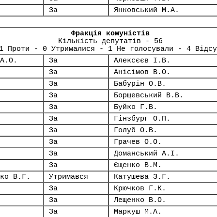
За
Янковський М.А.
Фракція комуністів
Кількість депутатів - 56
1 Проти - 0 Утрималися - 1 Не голосували - 4 Відсу
А.О.
За
Алексєєв І.В.
За
Анісімов В.О.
За
Бабурін О.В.
За
Борщевський В.В.
За
Буйко Г.В.
За
Гінзбург О.П.
За
Голуб О.В.
За
Грачев О.О.
За
Доманський А.І.
За
Єщенко В.М.
ко В.Г.
Утримався
Катушева З.Г.
За
Крючков Г.К.
За
Лещенко В.О.
За
Маркуш М.А.