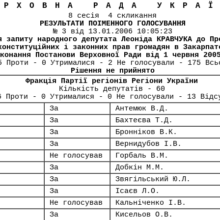
ЕРХОВНА РАДА УКРА
8 сесія 4 скликання
РЕЗУЛЬТАТИ ПОІМЕННОГО ГОЛОСУВАННЯ
№ 3 від 13.01.2006 10:05:23
я запиту народного депутата Леоніда КРАВЧУКА до Пр
конституційних і законних прав громадян в Закарпат
конання Постанови Верховної Ради від 1 червня 200
5 Проти - 0 Утрималися - 2 Не голосували - 175 Всь
Рішення не прийнято
Фракція Партії регіонів Регіони України
Кількість депутатів - 60
6 Проти - 0 Утрималися - 0 Не голосували - 13 Відс
За
Антемюк В.Д.
За
Бахтеєва Т.Д.
За
Бронніков В.К.
За
Вернидубов І.В.
Не голосував
Горбаль В.М.
За
Добкін М.М.
За
Звягільський Ю.Л.
За
Ісаєв Л.О.
Не голосував
Кальніченко І.В.
За
Кисельов О.В.