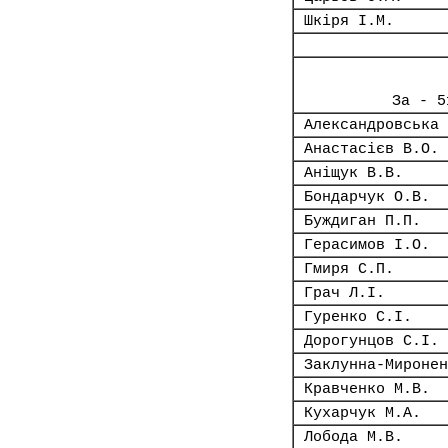
Шкіря І.М.
За - 5
Александровська 
Анастасієв В.О.
Аніщук В.В.
Бондарчук О.В.
Буждиган П.П.
Герасимов І.О.
Гмиря С.П.
Грач Л.І.
Гуренко С.І.
Дорогунцов С.І.
Заклунна-Миронен
Кравченко М.В.
Кухарчук М.А.
Лобода М.В.