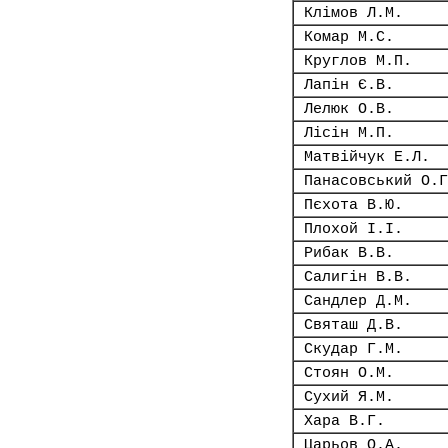
Клімов Л.М.
Комар М.С.
Круглов М.П.
Лапін Є.В.
Лелюк О.В.
Лісін М.П.
Матвійчук Е.Л.
Панасовський О.Г
Пєхота В.Ю.
Плохой І.І.
Рибак В.В.
Салигін В.В.
Сандлер Д.М.
Святаш Д.В.
Скудар Г.М.
Стоян О.М.
Сухий Я.М.
Хара В.Г.
Царьов О.А.