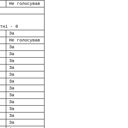
Не голосував
тні - 0
За
Не голосував
За
За
За
За
За
За
За
За
За
За
За
За