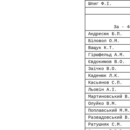
Шпиг Ф.І.
За - 4
Андресюк Б.П.
Біловол О.М.
Ващук К.Т.
Гіршфельд А.М.
Євдокимов В.О.
Заічко В.О.
Каденюк Л.К.
Касьянов С.П.
Льовін А.І.
Мартиновський В.
Олуйко В.М.
Поплавський М.М.
Развадовський В.
Ратушняк С.М.