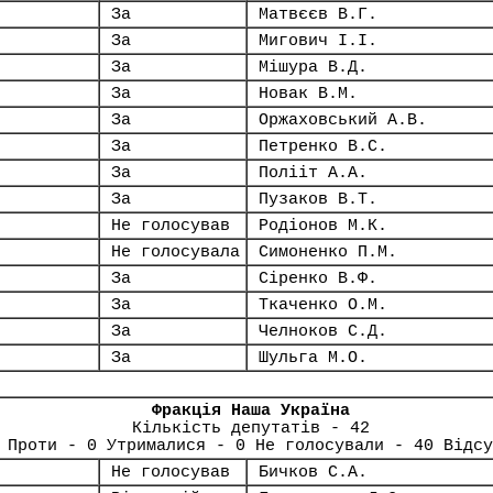
За
Матвєєв В.Г.
За
Мигович І.І.
За
Мішура В.Д.
За
Новак В.М.
За
Оржаховський А.В.
За
Петренко В.С.
За
Полііт А.А.
За
Пузаков В.Т.
Не голосував
Родіонов М.К.
Не голосувала
Симоненко П.М.
За
Сіренко В.Ф.
За
Ткаченко О.М.
За
Челноков С.Д.
За
Шульга М.О.
Фракція Наша Україна
Кількість депутатів - 42
 Проти - 0 Утрималися - 0 Не голосували - 40 Відсу
Не голосував
Бичков С.А.