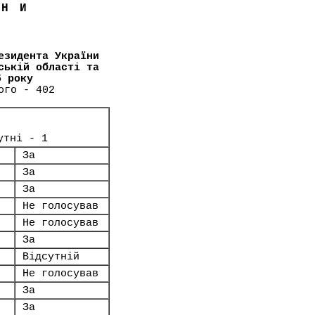
ЇНИ
езидента України
ській області та
5 року
ого - 402
утні - 1
За
За
За
Не голосував
Не голосував
За
Відсутній
Не голосував
За
За