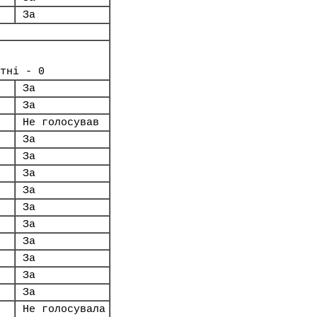
За
тні - 0
За
За
Не голосував
За
За
За
За
За
За
За
За
За
За
Не голосувала