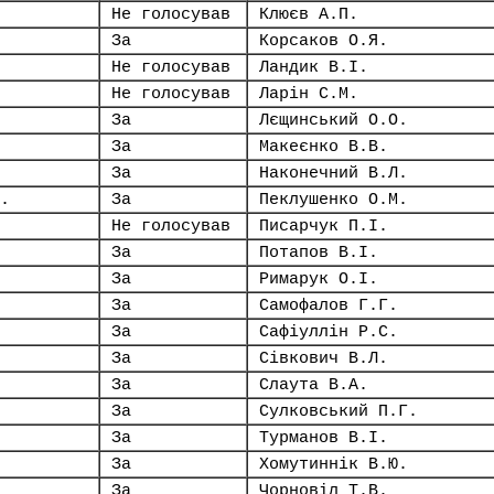
Не голосував
Клюєв А.П.
За
Корсаков О.Я.
Не голосував
Ландик В.І.
Не голосував
Ларін С.М.
За
Лєщинський О.О.
За
Макеєнко В.В.
За
Наконечний В.Л.
.
За
Пеклушенко О.М.
Не голосував
Писарчук П.І.
За
Потапов В.І.
За
Римарук О.І.
За
Самофалов Г.Г.
За
Сафіуллін Р.С.
За
Сівкович В.Л.
За
Слаута В.А.
За
Сулковський П.Г.
За
Турманов В.І.
За
Хомутиннік В.Ю.
За
Чорновіл Т.В.