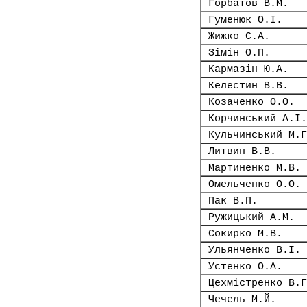
Горбатов В.М.
Гуменюк О.І.
Жижко С.А.
Зімін О.П.
Кармазін Ю.А.
Келестин В.В.
Козаченко О.О.
Корчинський А.І.
Кульчинський М.Г
Литвин В.В.
Мартиненко М.В.
Омельченко О.О.
Пак В.П.
Ружицький А.М.
Сокирко М.В.
Ульянченко В.І.
Устенко О.А.
Цехмістренко В.Г
Чечель М.Й.