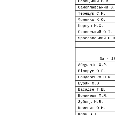
Савицький В.В.
Самоплавський В.
Терещук С.М.
Фоменко К.О.
Шершун М.Х.
Юхновський О.І.
Ярославський О.В
За - 1
Абдуллін О.Р.
Білорус О.Г.
Бондаренко О.Ф.
Буряк О.В.
Васадзе Т.Ш.
Волинець М.Я.
Зубець М.В.
Кеменяш О.М.
Корж В.Т.