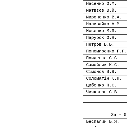
Масенко О.М.
Матвєєв В.Й.
Мироненко В.А.
Наливайко А.М.
Носенко М.П.
Парубок О.Н.
Петров В.Б.
Пономаренко Г.Г.
Пхиденко С.С.
Самойлик К.С.
Сімонов В.Д.
Соломатін Ю.П.
Цибенко П.С.
Чичканов С.В.
За - 0
Беспалий Б.Я.