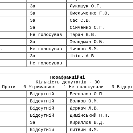
За
Лукашук О.Г.
За
Омельченко Г.О.
За
Сас С.В.
За
Сінченко С.Г.
Не голосував
Таран В.В.
За
Фельдман О.Б.
.
Не голосував
Чичков В.М.
За
Шкіль А.В.
Не голосував
Позафракційні
Кількість депутатів - 30
 Проти - 0 Утрималися - 1 Не голосували - 9 Відсут
Відсутній
Беспалов О.П.
Відсутній
Волков О.М.
Відсутній
Деркач Л.В.
Відсутній
Димінський П.П.
За
Кириллов В.Д.
Відсутній
Литвин В.М.