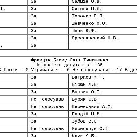
За
Салмін О.В.
І.
За
Сятиня М.Л.
За
Толочко П.П.
За
Шевченко О.О.
За
Шпак В.Ф.
За
Ярославський О.В.
.
За
Фракція Блоку Юлії Тимошенко
Кількість депутатів - 35
8 Проти - 0 Утрималися - 0 Не голосували - 17 Відс
За
Баграєв М.Г.
За
Бірюк Л.В.
За
Борзих О.І.
Не голосував
Буряк С.В.
Не голосував
Веревський А.М.
За
Гладій М.В.
За
Зубов В.С.
Не голосував
Кирильчук Є.І.
За
Крук Ю.Б.