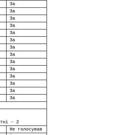
За
За
За
За
За
За
За
За
За
За
За
За
За
За
тні - 2
Не голосував