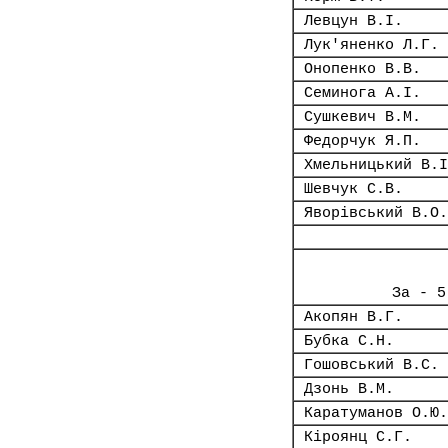
Левцун В.І.
Лук'яненко Л.Г.
Онопенко В.В.
Семинога А.І.
Сушкевич В.М.
Федорчук Я.П.
Хмельницький В.І
Шевчук С.В.
Яворівський В.О.
За - 5
Акопян В.Г.
Бубка С.Н.
Гошовський В.С.
Дзонь В.М.
Каратуманов О.Ю.
Кіроянц С.Г.