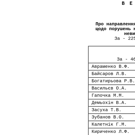
В
Про направленн
щодо порушень 
неви
За - 22
За - 4
Авраменко В.Ф.
Байсаров Л.В.
Богатирьова Р.В.
Васильєв О.А.
Гапочка М.М.
Демьохін В.А.
Засуха Т.В.
Зубанов В.О.
Калетнік Г.М.
Кириченко Л.Ф.