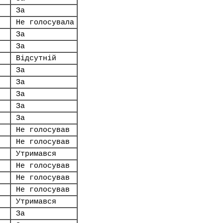
За
Не голосувала
За
За
Відсутній
За
За
За
За
За
Не голосував
Не голосував
Утримався
Не голосував
Не голосував
Не голосував
Утримався
За