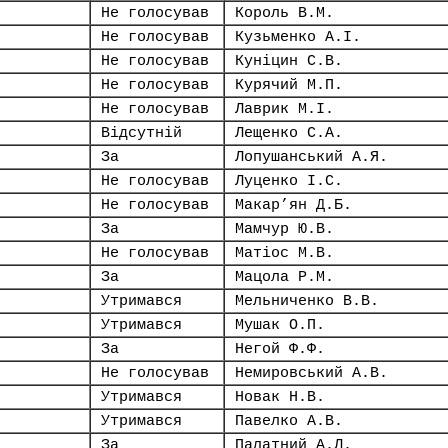
Не голосував
Король В.М.
Не голосував
Кузьменко А.І.
Не голосував
Куніцин С.В.
Не голосував
Курячий М.П.
Не голосував
Лаврик М.І.
Відсутній
Лещенко С.А.
За
Лопушанський А.Я.
Не голосував
Луценко І.С.
Не голосував
Макар’ян Д.Б.
За
Мамчур Ю.В.
Не голосував
Матіос М.В.
За
Мацола Р.М.
Утримався
Мельниченко В.В.
Утримався
Мушак О.П.
За
Негой Ф.Ф.
Не голосував
Немировський А.В.
Утримався
Новак Н.В.
Утримався
Павелко А.В.
За
Палатний А.Л.