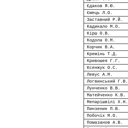
Єдаков Я.Ю.
Ємець Л.О.
Заставний Р.Й.
Кадикало М.О.
Кірш О.В.
Кодола О.М.
Корчик В.А.
Кремінь Т.Д.
Кривошея Г.Г.
Ксенжук О.С.
Левус А.М.
Логвинський Г.В.
Лунченко В.В.
Матейченко К.В.
Мепарішвілі Х.Н.
Пинзеник П.В.
Побочіх М.О.
Помазанов А.В.