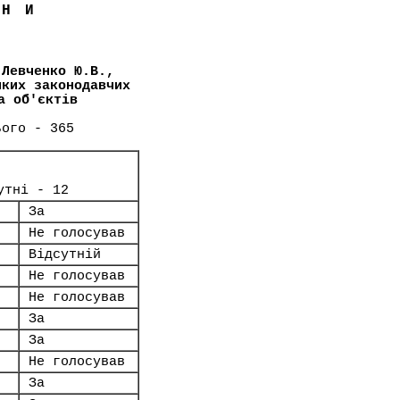
ЇНИ
(Левченко Ю.В.,
яких законодавчих
а об'єктів
ього - 365
утні - 12
За
Не голосував
Відсутній
Не голосував
Не голосував
За
За
Не голосував
За