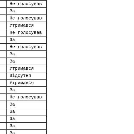
Не голосував
За
Не голосував
Утримався
Не голосував
За
Не голосував
За
За
Утримався
Відсутня
Утримався
За
Не голосував
За
За
За
За
За