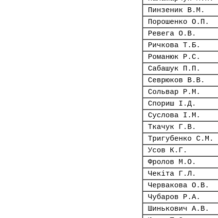
Пинзеник В.М.
Порошенко О.П.
Ревега О.В.
Ричкова Т.Б.
Романюк Р.С.
Сабашук П.П.
Севрюков В.В.
Сольвар Р.М.
Спориш І.Д.
Суслова І.М.
Ткачук Г.В.
Тригубенко С.М.
Усов К.Г.
Фролов М.О.
Чекіта Г.Л.
Червакова О.В.
Чубаров Р.А.
Шинькович А.В.