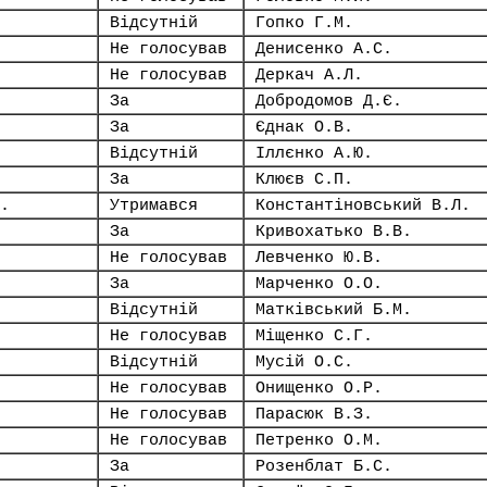
Відсутній
Гопко Г.М.
Не голосував
Денисенко А.С.
Не голосував
Деркач А.Л.
За
Добродомов Д.Є.
За
Єднак О.В.
Відсутній
Іллєнко А.Ю.
За
Клюєв С.П.
.
Утримався
Константіновський В.Л.
За
Кривохатько В.В.
Не голосував
Левченко Ю.В.
За
Марченко О.О.
Відсутній
Матківський Б.М.
Не голосував
Міщенко С.Г.
Відсутній
Мусій О.С.
Не голосував
Онищенко О.Р.
Не голосував
Парасюк В.З.
Не голосував
Петренко О.М.
За
Розенблат Б.С.