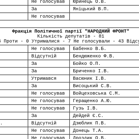
Не голосував
Юринець О.В.
За
Яніцький В.П.
Не голосував
Фракція Політичної партії "НАРОДНИЙ ФРОНТ"
Кількість депутатів - 81
4 Проти - 0 Утрималися - 7 Не голосували - 43 Відс
Не голосував
Бабенко В.Б.
Відсутній
Бендюженко Ф.В.
За
Бойко О.П.
За
Бриченко І.В.
Утримався
Васюник І.В.
За
Висоцький С.В.
Не голосував
Войцеховська С.М.
Не голосував
Геращенко А.Ю.
Не голосував
Гузь І.В.
За
Дейдей Є.С.
.
Відсутній
Дзюблик П.В.
Не голосував
Донець Т.А.
Не голосував
Дроздик О.В.