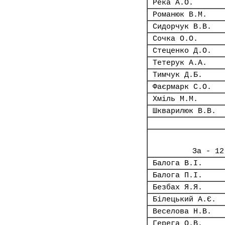
Река А.О.
Романюк В.М.
Сидорчук В.В.
Сочка О.О.
Стеценко Д.О.
Тетерук А.А.
Тимчук Д.Б.
Фаєрмарк С.О.
Хміль М.М.
Шкварилюк В.В.
За - 12
Балога В.І.
Балога П.І.
Безбах Я.Я.
Білецький А.Є.
Веселова Н.В.
Герега О.В.