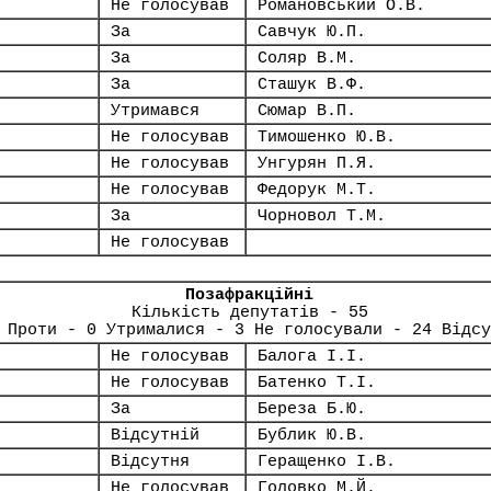
Не голосував
Романовський О.В.
За
Савчук Ю.П.
За
Соляр В.М.
За
Сташук В.Ф.
Утримався
Сюмар В.П.
Не голосував
Тимошенко Ю.В.
Не голосував
Унгурян П.Я.
Не голосував
Федорук М.Т.
За
Чорновол Т.М.
Не голосував
Позафракційні
Кількість депутатів - 55
 Проти - 0 Утрималися - 3 Не голосували - 24 Відсу
Не голосував
Балога І.І.
Не голосував
Батенко Т.І.
За
Береза Б.Ю.
Відсутній
Бублик Ю.В.
Відсутня
Геращенко І.В.
Не голосував
Головко М.Й.