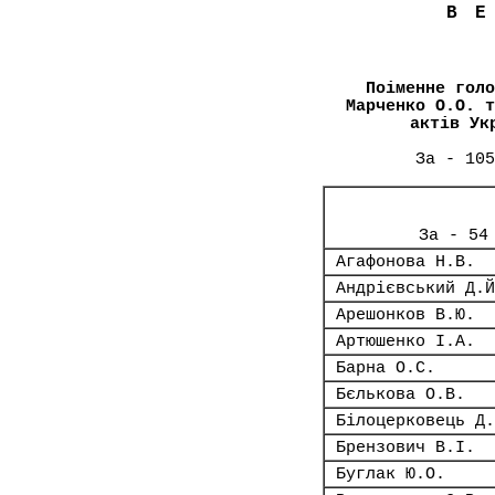
В
Поіменне голо
Марченко О.О. т
актів Ук
За - 105
За - 54
Агафонова Н.В.
Андрієвський Д.Й
Арешонков В.Ю.
Артюшенко І.А.
Барна О.С.
Бєлькова О.В.
Білоцерковець Д.
Брензович В.І.
Буглак Ю.О.