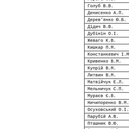
Голуб В.В.
Денисенко А.П.
Дерев’янко Ю.Б.
Дідич В.В.
Дубінін О.І.
Жеваго К.В.
Кишкар П.М.
Констанкевич І.М
Кривенко В.М.
Купрій В.М.
Литвин В.М.
Матвійчук Е.Л.
Мельничук С.П.
Мураєв Є.В.
Ничипоренко В.М.
Осуховський О.І.
Парубій А.В.
Пташник В.Ю.