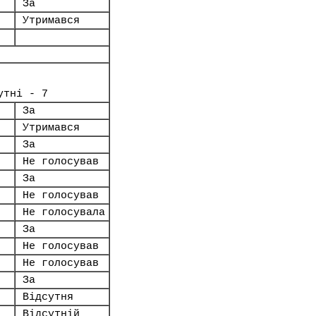
За
Утримався
утні - 7
За
Утримався
За
Не голосував
За
Не голосував
Не голосувала
За
Не голосував
Не голосував
За
Відсутня
Відсутній