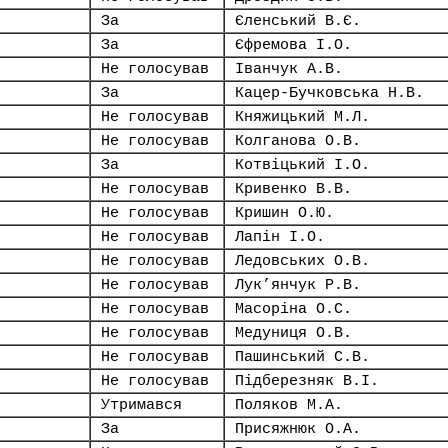
За
Єленський В.Є.
За
Єфремова І.О.
Не голосував
Іванчук А.В.
За
Кацер-Бучковська Н.В.
Не голосував
Княжицький М.Л.
Не голосував
Колганова О.В.
За
Котвіцький І.О.
Не голосував
Кривенко В.В.
Не голосував
Кришин О.Ю.
Не голосував
Лапін І.О.
Не голосував
Ледовських О.В.
Не голосував
Лук’янчук Р.В.
Не голосував
Масоріна О.С.
Не голосував
Медуниця О.В.
Не голосував
Пашинський С.В.
Не голосував
Підберезняк В.І.
Утримався
Поляков М.А.
За
Присяжнюк О.А.