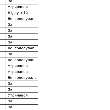
За
Утримався
Відсутній
Не голосував
За
За
За
За
Не голосував
За
Не голосував
Утримався
Утримався
Не голосувала
За
За
Утримався
За
За