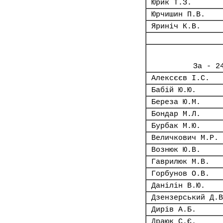
Юрик Т.З.
Юрчишин П.В.
Яриніч К.В.
За - 2
Алексєєв І.С.
Бабій Ю.Ю.
Береза Ю.М.
Бондар М.Л.
Бурбак М.Ю.
Величкович М.Р.
Вознюк Ю.В.
Гаврилюк М.В.
Горбунов О.В.
Данілін В.Ю.
Дзензерський Д.В
Дирів А.Б.
Драюк С.Є.