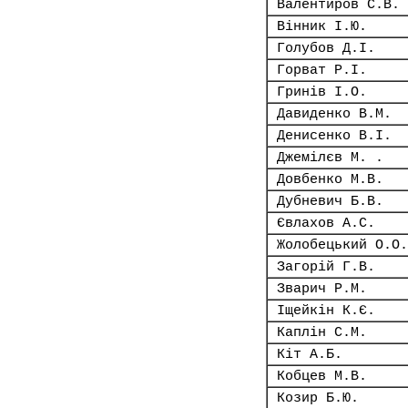
Валентиров С.В.
Вінник І.Ю.
Голубов Д.І.
Горват Р.І.
Гринів І.О.
Давиденко В.М.
Денисенко В.І.
Джемілєв М. .
Довбенко М.В.
Дубневич Б.В.
Євлахов А.С.
Жолобецький О.О.
Загорій Г.В.
Зварич Р.М.
Іщейкін К.Є.
Каплін С.М.
Кіт А.Б.
Кобцев М.В.
Козир Б.Ю.