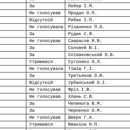
За
Побер І.М.
Не голосував
Продан О.П.
Відсутній
Рибак І.П.
Не голосувала
Різаненко П.О.
За
Рудик С.Я.
Не голосував
Саврасов М.В.
За
Соловей Ю.І.
За
Співаковський О.В.
Утримався
Сугоняко О.Л.
Не голосувала
Тіміш Г.І.
За
Третьяков О.Ю.
Відсутній
Урбанський О.І.
Не голосував
Фріз І.В.
Не голосував
Хлань С.В.
За
Чепинога В.М.
За
Черненко О.М.
Не голосував
Шверк Г.А.
Утримався
Южаніна Н.П.