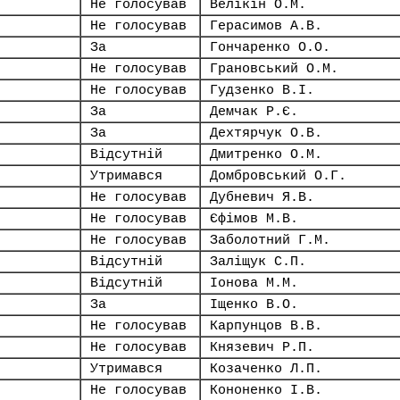
Не голосував
Велікін О.М.
Не голосував
Герасимов А.В.
За
Гончаренко О.О.
Не голосував
Грановський О.М.
Не голосував
Гудзенко В.І.
За
Демчак Р.Є.
За
Дехтярчук О.В.
Відсутній
Дмитренко О.М.
Утримався
Домбровський О.Г.
Не голосував
Дубневич Я.В.
Не голосував
Єфімов М.В.
Не голосував
Заболотний Г.М.
Відсутній
Заліщук С.П.
Відсутній
Іонова М.М.
За
Іщенко В.О.
Не голосував
Карпунцов В.В.
Не голосував
Князевич Р.П.
Утримався
Козаченко Л.П.
Не голосував
Кононенко І.В.