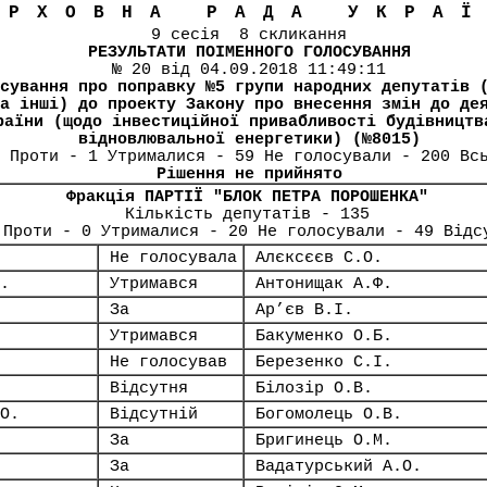
ЕРХОВНА РАДА УКРА
9 сесія 8 скликання
РЕЗУЛЬТАТИ ПОІМЕННОГО ГОЛОСУВАННЯ
№ 20 від 04.09.2018 11:49:11
сування про поправку №5 групи народних депутатів 
а інші) до проекту Закону про внесення змін до де
раїни (щодо інвестиційної привабливості будівництв
відновлювальної енергетики) (№8015)
 Проти - 1 Утрималися - 59 Не голосували - 200 Вс
Рішення не прийнято
Фракція ПАРТІЇ "БЛОК ПЕТРА ПОРОШЕНКА"
Кількість депутатів - 135
 Проти - 0 Утрималися - 20 Не голосували - 49 Відс
Не голосувала
Алєксєєв С.О.
.
Утримався
Антонищак А.Ф.
За
Ар’єв В.І.
Утримався
Бакуменко О.Б.
Не голосував
Березенко С.І.
Відсутня
Білозір О.В.
О.
Відсутній
Богомолець О.В.
За
Бригинець О.М.
За
Вадатурський А.О.