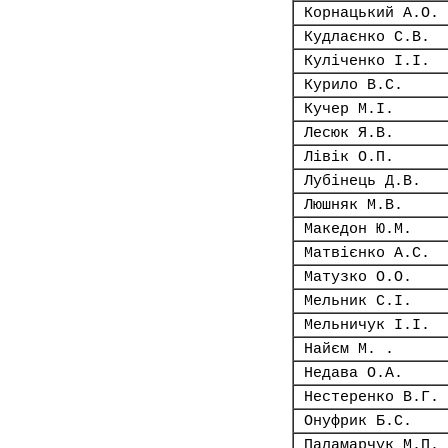
Корнацький А.О.
Кудлаєнко С.В.
Куліченко І.І.
Курило В.С.
Кучер М.І.
Лесюк Я.В.
Лівік О.П.
Лубінець Д.В.
Люшняк М.В.
Македон Ю.М.
Матвієнко А.С.
Матузко О.О.
Мельник С.І.
Мельничук І.І.
Найєм М. .
Недава О.А.
Нестеренко В.Г.
Онуфрик Б.С.
Паламарчук М.П.