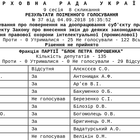
ЕРХОВНА РАДА УКРА
9 сесія 8 скликання
РЕЗУЛЬТАТИ ПОІМЕННОГО ГОЛОСУВАННЯ
№ 37 від 04.09.2018 16:35:52
ування про повернення на доопрацювання суб'єкту пр
екту Закону про внесення змін до деяких законодавч
ня правової охорони інтелектуальної (промислової)
 Проти - 0 Утрималися - 25 Не голосували - 122 Вс
Рішення не прийнято
Фракція ПАРТІЇ "БЛОК ПЕТРА ПОРОШЕНКА"
Кількість депутатів - 135
 Проти - 0 Утрималися - 0 Не голосували - 29 Відсу
Відсутня
Алєксєєв С.О.
.
За
Антонищак А.Ф.
За
Ар’єв В.І.
За
Бакуменко О.Б.
Не голосував
Березенко С.І.
За
Білозір О.В.
О.
За
Богомолець О.В.
За
Бригинець О.М.
За
Вадатурський А.О.
Не голосував
Велікін О.М.