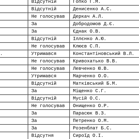
Відсутній
Гопко Г.М.
Відсутній
Денисенко А.С.
Не голосував
Деркач А.Л.
За
Добродомов Д.Є.
За
Єднак О.В.
Відсутній
Іллєнко А.Ю.
Не голосував
Клюєв С.П.
.
Утримався
Константіновський В.Л.
Не голосував
Кривохатько В.В.
Не голосував
Левченко Ю.В.
Утримався
Марченко О.О.
Відсутній
Матківський Б.М.
За
Міщенко С.Г.
Відсутній
Мусій О.С.
Не голосував
Онищенко О.Р.
За
Парасюк В.З.
За
Петренко О.М.
За
Розенблат Б.С.
Відсутня
Сироїд О.І.