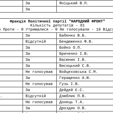
За
Яніцький В.П.
За
Фракція Політичної партії "НАРОДНИЙ ФРОНТ"
Кількість депутатів - 81
6 Проти - 0 Утрималися - 0 Не голосували - 19 Відс
За
Бабенко В.Б.
Відсутній
Бендюженко Ф.В.
За
Бойко О.П.
За
Бриченко І.В.
За
Васюник І.В.
За
Висоцький С.В.
Не голосував
Войцеховська С.М.
За
Геращенко А.Ю.
Не голосував
Гузь І.В.
За
Дейдей Є.С.
.
Відсутній
Дзюблик П.В.
Не голосував
Донець Т.А.
За
Дроздик О.В.