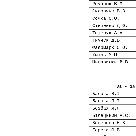
Романюк В.М.
Сидорчук В.В.
Сочка О.О.
Стеценко Д.О.
Тетерук А.А.
Тимчук Д.Б.
Фаєрмарк С.О.
Хміль М.М.
Шкварилюк В.В.
За - 16
Балога В.І.
Балога П.І.
Безбах Я.Я.
Білецький А.Є.
Веселова Н.В.
Герега О.В.