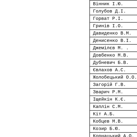
Вінник І.Ю.
Голубов Д.І.
Горват Р.І.
Гринів І.О.
Давиденко В.М.
Денисенко В.І.
Джемілєв М. .
Довбенко М.В.
Дубневич Б.В.
Євлахов А.С.
Жолобецький О.О.
Загорій Г.В.
Зварич Р.М.
Іщейкін К.Є.
Каплін С.М.
Кіт А.Б.
Кобцев М.В.
Козир Б.Ю.
Корнацький А.О.