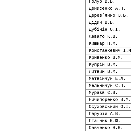
Голуб В.В.
Денисенко А.П.
Дерев’янко Ю.Б.
Дідич В.В.
Дубінін О.І.
Жеваго К.В.
Кишкар П.М.
Констанкевич І.М
Кривенко В.М.
Купрій В.М.
Литвин В.М.
Матвійчук Е.Л.
Мельничук С.П.
Мураєв Є.В.
Ничипоренко В.М.
Осуховський О.І.
Парубій А.В.
Пташник В.Ю.
Савченко Н.В.