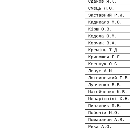
Єдаков Я.Ю.
Ємець Л.О.
Заставний Р.Й.
Кадикало М.О.
Кірш О.В.
Кодола О.М.
Корчик В.А.
Кремінь Т.Д.
Кривошея Г.Г.
Ксенжук О.С.
Левус А.М.
Логвинський Г.В.
Лунченко В.В.
Матейченко К.В.
Мепарішвілі Х.Н.
Пинзеник П.В.
Побочіх М.О.
Помазанов А.В.
Река А.О.