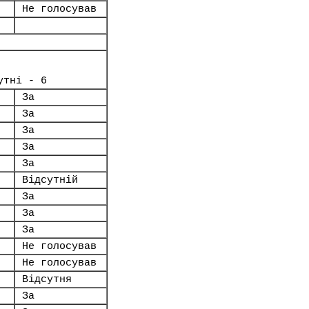
Не голосував
утні - 6
За
За
За
За
За
Відсутній
За
За
За
Не голосував
Не голосував
Відсутня
За