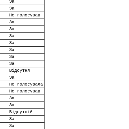
За
За
Не голосував
За
За
За
За
За
За
За
Відсутня
За
Не голосувала
Не голосував
За
За
Відсутній
За
За