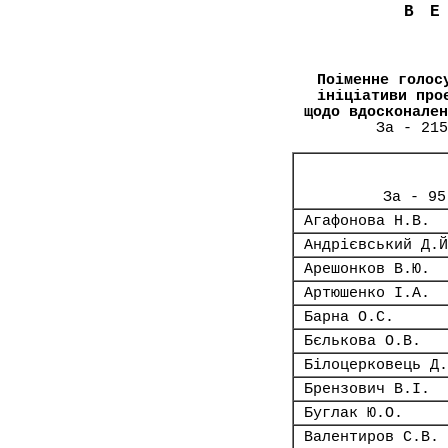
В
Поіменне голос
ініціативи про
щодо вдосконален
За - 215
За - 95
Агафонова Н.В.
Андрієвський Д.Й
Арешонков В.Ю.
Артюшенко І.А.
Барна О.С.
Бєлькова О.В.
Білоцерковець Д.
Брензович В.І.
Буглак Ю.О.
Валентиров С.В.