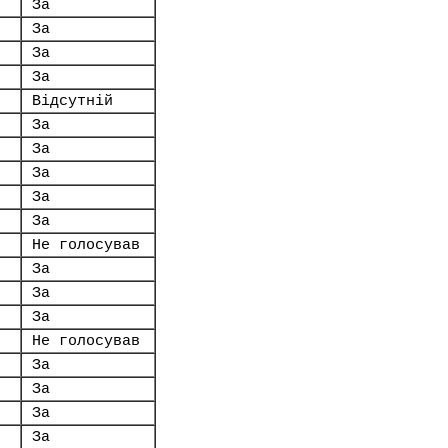
За
За
За
За
Відсутній
За
За
За
За
За
Не голосував
За
За
За
Не голосував
За
За
За
За