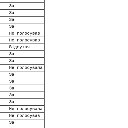
За
За
За
За
Не голосував
Не голосував
Відсутня
За
За
Не голосувала
За
За
За
За
За
Не голосувала
Не голосував
За