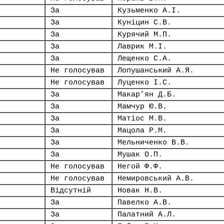
За
Кузьменко А.І.
За
Куніцин С.В.
За
Курячий М.П.
За
Лаврик М.І.
За
Лещенко С.А.
Не голосував
Лопушанський А.Я.
Не голосував
Луценко І.С.
За
Макар’ян Д.Б.
За
Мамчур Ю.В.
За
Матіос М.В.
За
Мацола Р.М.
За
Мельниченко В.В.
За
Мушак О.П.
Не голосував
Негой Ф.Ф.
Не голосував
Немировський А.В.
Відсутній
Новак Н.В.
За
Павелко А.В.
За
Палатний А.Л.