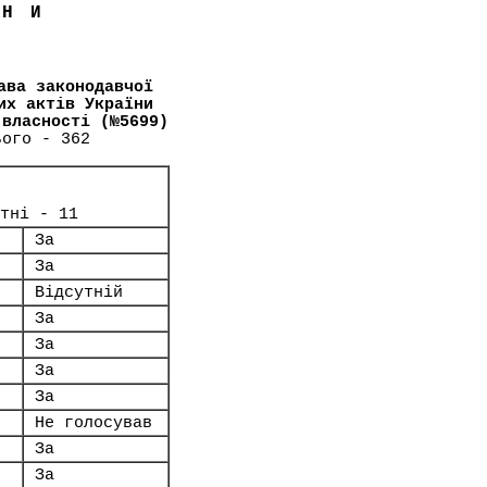
ЇНИ
ава законодавчої
их актів України
 власності (№5699)
ього - 362
тні - 11
За
За
Відсутній
За
За
За
За
Не голосував
За
За