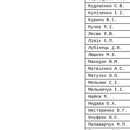
Кудлаєнко С.В.
Куліченко І.І.
Курило В.С.
Кучер М.І.
Лесюк Я.В.
Лівік О.П.
Лубінець Д.В.
Люшняк М.В.
Македон Ю.М.
Матвієнко А.С.
Матузко О.О.
Мельник С.І.
Мельничук І.І.
Найєм М. .
Недава О.А.
Нестеренко В.Г.
Онуфрик Б.С.
Паламарчук М.П.