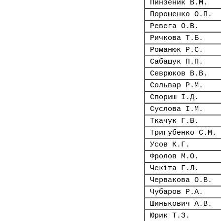
Пинзеник В.М.
Порошенко О.П.
Ревега О.В.
Ричкова Т.Б.
Романюк Р.С.
Сабашук П.П.
Севрюков В.В.
Сольвар Р.М.
Спориш І.Д.
Суслова І.М.
Ткачук Г.В.
Тригубенко С.М.
Усов К.Г.
Фролов М.О.
Чекіта Г.Л.
Червакова О.В.
Чубаров Р.А.
Шинькович А.В.
Юрик Т.З.