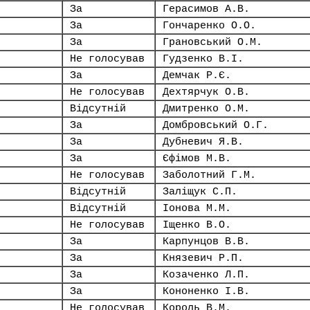
За
Герасимов А.В.
За
Гончаренко О.О.
За
Грановський О.М.
Не голосував
Гудзенко В.І.
За
Демчак Р.Є.
Не голосував
Дехтярчук О.В.
Відсутній
Дмитренко О.М.
За
Домбровський О.Г.
За
Дубневич Я.В.
За
Єфімов М.В.
Не голосував
Заболотний Г.М.
Відсутній
Заліщук С.П.
Відсутній
Іонова М.М.
Не голосував
Іщенко В.О.
За
Карпунцов В.В.
За
Князевич Р.П.
За
Козаченко Л.П.
За
Кононенко І.В.
Не голосував
Король В.М.