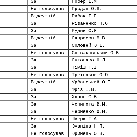
За
Побер І.М.
Не голосував
Продан О.П.
Відсутній
Рибак І.П.
За
Різаненко П.О.
За
Рудик С.Я.
Відсутній
Саврасов М.В.
За
Соловей Ю.І.
Не голосував
Співаковський О.В.
За
Сугоняко О.Л.
За
Тіміш Г.І.
Не голосував
Третьяков О.Ю.
Відсутній
Урбанський О.І.
За
Фріз І.В.
За
Хлань С.В.
За
Чепинога В.М.
За
Черненко О.М.
Не голосував
Шверк Г.А.
За
Южаніна Н.П.
Не голосував
Юринець О.В.