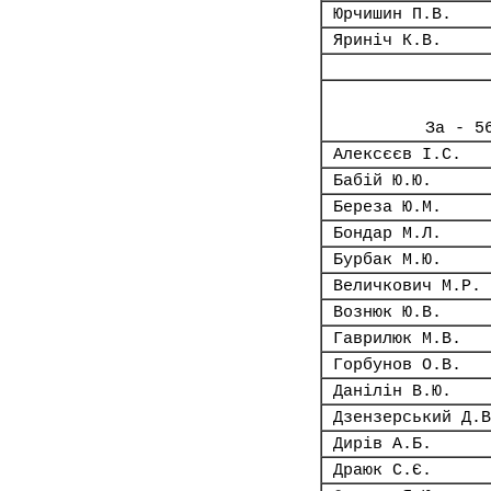
Юрчишин П.В.
Яриніч К.В.
За - 5
Алексєєв І.С.
Бабій Ю.Ю.
Береза Ю.М.
Бондар М.Л.
Бурбак М.Ю.
Величкович М.Р.
Вознюк Ю.В.
Гаврилюк М.В.
Горбунов О.В.
Данілін В.Ю.
Дзензерський Д.В
Дирів А.Б.
Драюк С.Є.