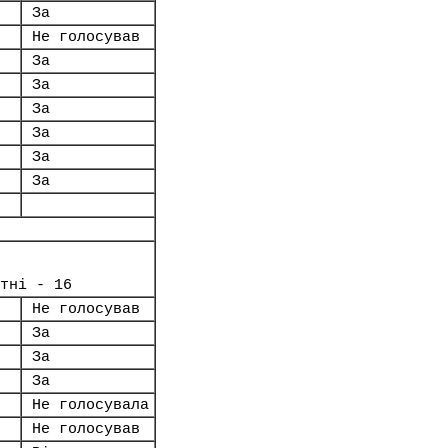
За
Не голосував
За
За
За
За
За
За
тні - 16
Не голосував
За
За
За
Не голосувала
Не голосував