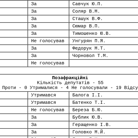
За
Савчук Ю.П.
За
Соляр В.М.
За
Сташук В.Ф.
За
Сюмар В.П.
За
Тимошенко Ю.В.
Не голосував
Унгурян П.Я.
За
Федорук М.Т.
За
Чорновол Т.М.
Не голосував
Позафракційні
Кількість депутатів - 55
 Проти - 0 Утрималися - 4 Не голосували - 19 Відсу
Утримався
Балога І.І.
Утримався
Батенко Т.І.
Не голосував
Береза Б.Ю.
За
Бублик Ю.В.
За
Геращенко І.В.
За
Головко М.Й.