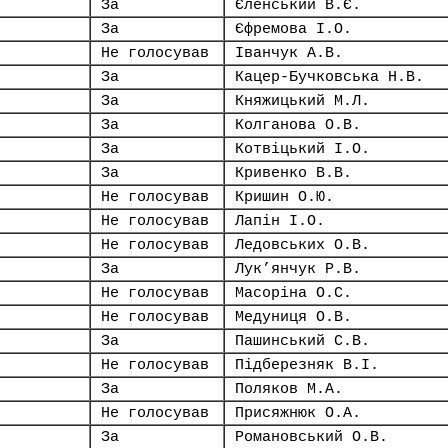
За
Єленський В.Є.
За
Єфремова І.О.
Не голосував
Іванчук А.В.
За
Кацер-Бучковська Н.В.
За
Княжицький М.Л.
За
Колганова О.В.
За
Котвіцький І.О.
За
Кривенко В.В.
Не голосував
Кришин О.Ю.
Не голосував
Лапін І.О.
Не голосував
Ледовських О.В.
За
Лук’янчук Р.В.
Не голосував
Масоріна О.С.
Не голосував
Медуниця О.В.
За
Пашинський С.В.
Не голосував
Підберезняк В.І.
За
Поляков М.А.
Не голосував
Присяжнюк О.А.
За
Романовський О.В.