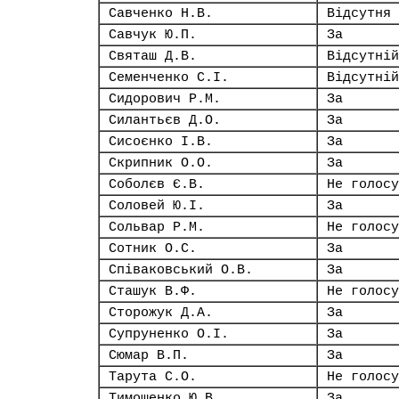
Савченко Н.В.
Відсутня
Савчук Ю.П.
За
Святаш Д.В.
Відсутній
Семенченко С.І.
Відсутній
Сидорович Р.М.
За
Силантьєв Д.О.
За
Сисоєнко І.В.
За
Скрипник О.О.
За
Соболєв Є.В.
Не голосу
Соловей Ю.І.
За
Сольвар Р.М.
Не голосу
Сотник О.С.
За
Співаковський О.В.
За
Сташук В.Ф.
Не голосу
Сторожук Д.А.
За
Супруненко О.І.
За
Сюмар В.П.
За
Тарута С.О.
Не голосу
Тимошенко Ю.В.
За