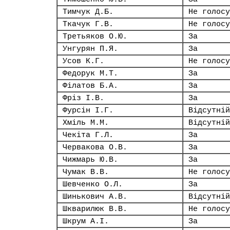
Тимчук Д.Б.
Не голосу
Ткачук Г.В.
Не голосу
Третьяков О.Ю.
За
Унгурян П.Я.
За
Усов К.Г.
Не голосу
Федорук М.Т.
За
Філатов Б.А.
За
Фріз І.В.
За
Фурсін І.Г.
Відсутній
Хміль М.М.
Відсутній
Чекіта Г.Л.
За
Червакова О.В.
За
Чижмарь Ю.В.
За
Чумак В.В.
Не голосу
Шевченко О.Л.
За
Шинькович А.В.
Відсутній
Шкварилюк В.В.
Не голосу
Шкрум А.І.
За