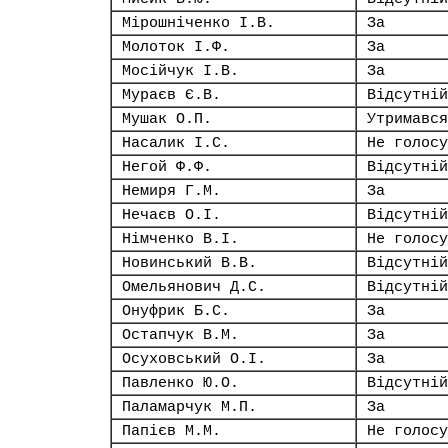
Мірошніченко І.В.
За
Молоток І.Ф.
За
Мосійчук І.В.
За
Мураєв Є.В.
Відсутній
Мушак О.П.
Утримався
Насалик І.С.
Не голосу
Негой Ф.Ф.
Відсутній
Немиря Г.М.
За
Нечаєв О.І.
Відсутній
Німченко В.І.
Не голосу
Новинський В.В.
Відсутній
Омельянович Д.С.
Відсутній
Онуфрик Б.С.
За
Остапчук В.М.
За
Осуховський О.І.
За
Павленко Ю.О.
Відсутній
Паламарчук М.П.
За
Папієв М.М.
Не голосу