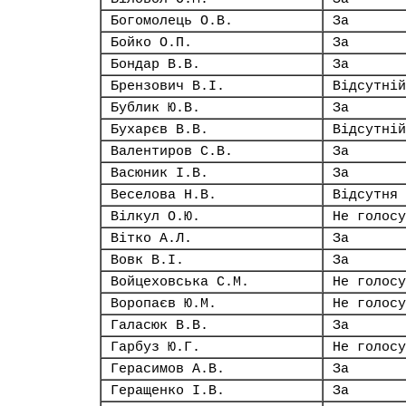
Богомолець О.В.
За
Бойко О.П.
За
Бондар В.В.
За
Брензович В.І.
Відсутній
Бублик Ю.В.
За
Бухарєв В.В.
Відсутній
Валентиров С.В.
За
Васюник І.В.
За
Веселова Н.В.
Відсутня
Вілкул О.Ю.
Не голосу
Вітко А.Л.
За
Вовк В.І.
За
Войцеховська С.М.
Не голосу
Воропаєв Ю.М.
Не голосу
Галасюк В.В.
За
Гарбуз Ю.Г.
Не голосу
Герасимов А.В.
За
Геращенко І.В.
За