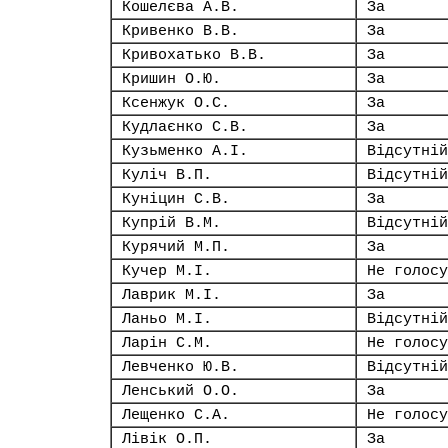
Кошелєва А.В.
За
Кривенко В.В.
За
Кривохатько В.В.
За
Кришин О.Ю.
За
Ксенжук О.С.
За
Кудлаєнко С.В.
За
Кузьменко А.І.
Відсутній
Куліч В.П.
Відсутній
Куніцин С.В.
За
Купрій В.М.
Відсутній
Курячий М.П.
За
Кучер М.І.
Не голосу
Лаврик М.І.
За
Ланьо М.І.
Відсутній
Ларін С.М.
Не голосу
Левченко Ю.В.
Відсутній
Ленський О.О.
За
Лещенко С.А.
Не голосу
Лівік О.П.
За