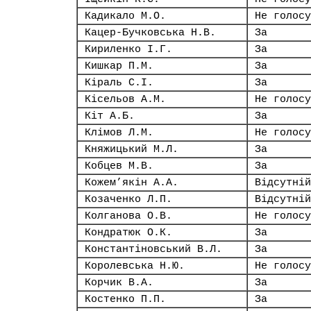
Кадикало М.О.
Не голосу
Кацер-Бучковська Н.В.
За
Кириленко І.Г.
За
Кишкар П.М.
За
Кіраль С.І.
За
Кісельов А.М.
Не голосу
Кіт А.Б.
За
Клімов Л.М.
Не голосу
Княжицький М.Л.
За
Кобцев М.В.
За
Кожем’якін А.А.
Відсутній
Козаченко Л.П.
Відсутній
Колганова О.В.
Не голосу
Кондратюк О.К.
За
Константіновський В.Л.
За
Королевська Н.Ю.
Не голосу
Корчик В.А.
За
Костенко П.П.
За