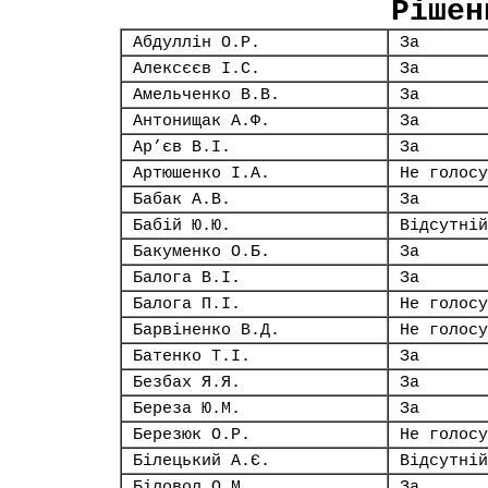
Рішен
Абдуллін О.Р.
За
Алексєєв І.С.
За
Амельченко В.В.
За
Антонищак А.Ф.
За
Ар’єв В.І.
За
Артюшенко І.А.
Не голосу
Бабак А.В.
За
Бабій Ю.Ю.
Відсутній
Бакуменко О.Б.
За
Балога В.І.
За
Балога П.І.
Не голосу
Барвіненко В.Д.
Не голосу
Батенко Т.І.
За
Безбах Я.Я.
За
Береза Ю.М.
За
Березюк О.Р.
Не голосу
Білецький А.Є.
Відсутній
Біловол О.М.
За