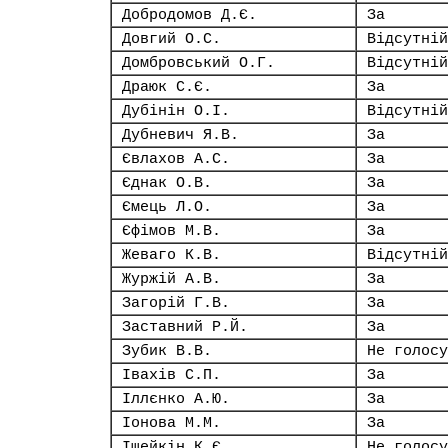
Добродомов Д.Є.
За
Довгий О.С.
Відсутній
Домбровський О.Г.
Відсутній
Драюк С.Є.
За
Дубінін О.І.
Відсутній
Дубневич Я.В.
За
Євлахов А.С.
За
Єднак О.В.
За
Ємець Л.О.
За
Єфімов М.В.
За
Жеваго К.В.
Відсутній
Журжій А.В.
За
Загорій Г.В.
За
Заставний Р.Й.
За
Зубик В.В.
Не голосу
Івахів С.П.
За
Іллєнко А.Ю.
За
Іонова М.М.
За
Іщейкін К.Є.
Не голосу