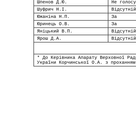
Шпенов Д.Ю.
Не голосу
Шуфрич Н.І.
Відсутній
Южаніна Н.П.
За
Юринець О.В.
За
Яніцький В.П.
Відсутній
Ярош Д.А.
Відсутній
* До Керівника Апарату Верховної Рад
України Корчинської О.А. з проханням