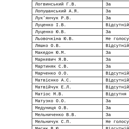
Логвинський Г.В.
За
Лопушанський А.Я.
За
Лук’янчук Р.В.
За
Луценко І.В.
Відсутній
Луценко Ю.В.
За
Льовочкіна Ю.В.
Не голосу
Ляшко О.В.
Відсутній
Македон Ю.М.
За
Маркевич Я.В.
За
Мартиняк С.В.
За
Марченко О.О.
Відсутній
Матвієнко А.С.
Відсутній
Матвійчук Е.Л.
Відсутній
Матіос М.В.
Відсутня
Матузко О.О.
За
Медуниця О.В.
За
Мельниченко В.В.
За
Мельничук С.П.
Не голосу
Мисик В.Ю.
Відсутній