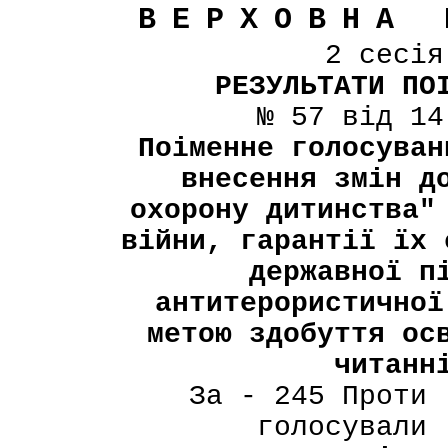
ВЕРХОВНА 
2 сесі
РЕЗУЛЬТАТИ ПО
№ 57 від 14
Поіменне голосуван
внесення змін д
охорону дитинства"
війни, гарантії їх 
державної п
антитерористичної
метою здобуття ос
читанн
За - 245 Проти 
голосували 