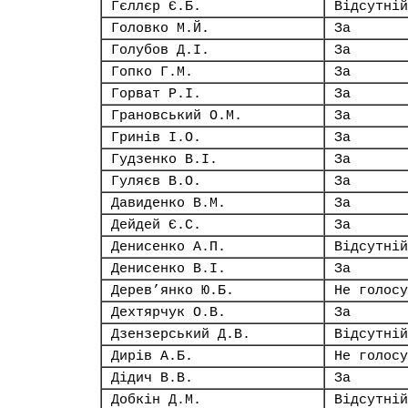
Гєллєр Є.Б.
Відсутній
Головко М.Й.
За
Голубов Д.І.
За
Гопко Г.М.
За
Горват Р.І.
За
Грановський О.М.
За
Гринів І.О.
За
Гудзенко В.І.
За
Гуляєв В.О.
За
Давиденко В.М.
За
Дейдей Є.С.
За
Денисенко А.П.
Відсутній
Денисенко В.І.
За
Дерев’янко Ю.Б.
Не голосу
Дехтярчук О.В.
За
Дзензерський Д.В.
Відсутній
Дирів А.Б.
Не голосу
Дідич В.В.
За
Добкін Д.М.
Відсутній