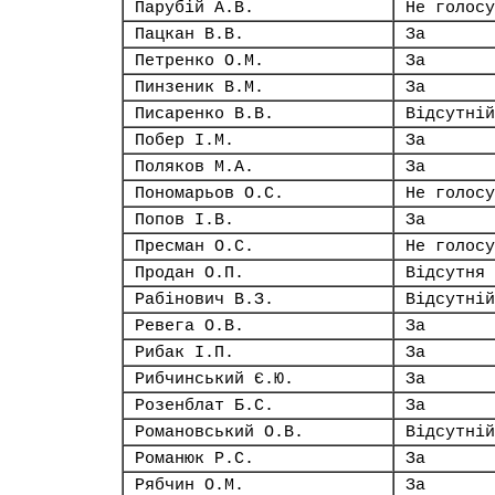
Парубій А.В.
Не голосу
Пацкан В.В.
За
Петренко О.М.
За
Пинзеник В.М.
За
Писаренко В.В.
Відсутній
Побер І.М.
За
Поляков М.А.
За
Пономарьов О.С.
Не голосу
Попов І.В.
За
Пресман О.С.
Не голосу
Продан О.П.
Відсутня
Рабінович В.З.
Відсутній
Ревега О.В.
За
Рибак І.П.
За
Рибчинський Є.Ю.
За
Розенблат Б.С.
За
Романовський О.В.
Відсутній
Романюк Р.С.
За
Рябчин О.М.
За