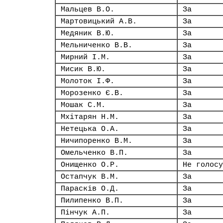
Мальцев В.О.
За
Мартовицький А.В.
За
Медяник В.Ю.
За
Мельниченко В.В.
За
Мирний І.М.
За
Мисик В.Ю.
За
Молоток І.Ф.
За
Морозенко Є.В.
За
Мошак С.М.
За
Мхітарян Н.М.
За
Нетецька О.А.
За
Ничипоренко В.М.
За
Омельченко В.П.
За
Онищенко О.Р.
Не голосу
Остапчук В.М.
За
Парасків О.Д.
За
Пилипенко В.П.
За
Пінчук А.П.
За