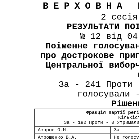
ВЕРХОВНА 
2 сесі
РЕЗУЛЬТАТИ ПО
№ 12 від 04
Поіменне голосува
про дострокове при
Центральної вибор
За - 241 Проти 
голосували 
Рішен
Фракція Партії рег
Кількіс
За - 192 Проти - 0 Утримал
Азаров О.М.
За
Атрошенко В.А.
Не голосу