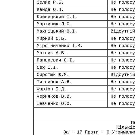
Зелик Р.Б.
Не голосу
Кайда О.П.
Не голосу
Кривецький І.І.
Не голосу
Мартинюк Л.С.
Не голосу
Махніцький О.І.
Відсутній
Мирний О.Б.
Не голосу
Мірошниченко І.М.
Не голосу
Мохник А.В.
Не голосу
Панькевич О.І.
Не голосу
Сех І.І.
Не голосу
Сиротюк Ю.М.
Відсутній
Тягнибок А.Я.
Не голосу
Фаріон І.Д.
Не голосу
Черняков В.В.
Не голосу
Шевченко О.О.
Не голосу
П
Кількі
За - 17 Проти - 0 Утримали