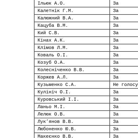
Ільюк А.О.
За
Калетнік Г.М.
За
Калюжний В.А.
За
Кацуба В.М.
За
Кий С.В.
За
Кінах А.К.
За
Клімов Л.М.
За
Коваль О.І.
За
Козуб О.А.
За
Колесніченко В.В.
За
Коржев А.Л.
За
Кузьменко С.А.
Не голосу
Кулініч О.І.
За
Куровський І.І.
За
Ланьо М.І.
За
Лелюк О.В.
За
Лук’янов В.В.
За
Любоненко Ю.В.
За
Макеєнко В.В.
За