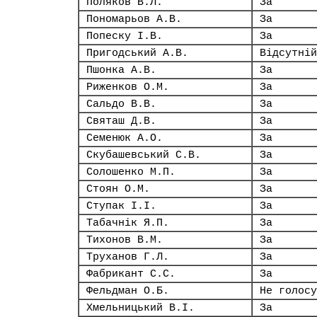
Поляков В.Л.
За
Пономарьов А.В.
За
Попеску І.В.
За
Пригодський А.В.
Відсутній
Пшонка А.В.
За
Риженков О.М.
За
Сальдо В.В.
За
Святаш Д.В.
За
Семенюк А.О.
За
Скубашевський С.В.
За
Солошенко М.П.
За
Стоян О.М.
За
Ступак І.І.
За
Табачнік Я.П.
За
Тихонов В.М.
За
Труханов Г.Л.
За
Фабрикант С.С.
За
Фельдман О.Б.
Не голосу
Хмельницький В.І.
За