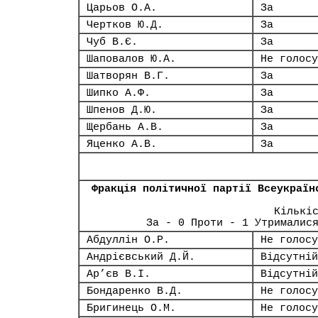
Царьов О.А.
За
Чертков Ю.Д.
За
Чуб В.Є.
За
Шаповалов Ю.А.
Не голосу
Шатворян В.Г.
За
Шипко А.Ф.
За
Шпенов Д.Ю.
За
Щербань А.В.
За
Яценко А.В.
За
Фракція політичної партії Всеукраїн
Кількі
За - 0 Проти - 1 Утрималис
Абдуллін О.Р.
Не голосу
Андрієвський Д.Й.
Відсутній
Ар’єв В.І.
Відсутній
Бондаренко В.Д.
Не голосу
Бригинець О.М.
Не голосу