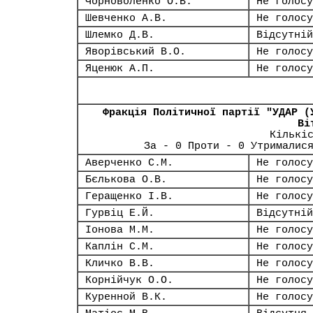
Чорноволенко О.В.
Не голосу
Шевченко А.В.
Не голосу
Шлемко Д.В.
Відсутній
Яворівський В.О.
Не голосу
Яценюк А.П.
Не голосу
Фракція Політичної партії "УДАР (
Ві
Кількі
За - 0 Проти - 0 Утрималис
Аверченко С.М.
Не голосу
Бєлькова О.В.
Не голосу
Геращенко І.В.
Не голосу
Гурвіц Е.Й.
Відсутній
Іонова М.М.
Не голосу
Каплін С.М.
Не голосу
Кличко В.В.
Не голосу
Корнійчук О.О.
Не голосу
Куренной В.К.
Не голосу