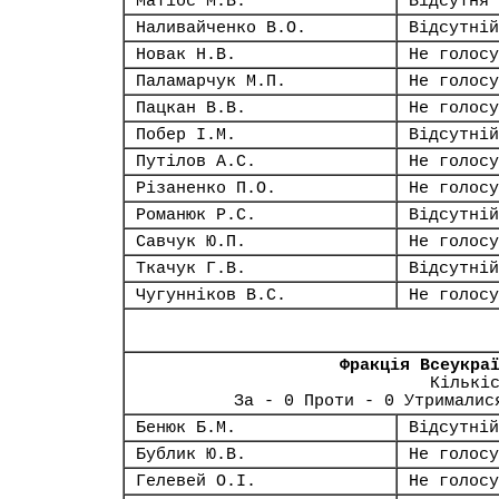
Матіос М.В.
Відсутня
Наливайченко В.О.
Відсутній
Новак Н.В.
Не голосу
Паламарчук М.П.
Не голосу
Пацкан В.В.
Не голосу
Побер І.М.
Відсутній
Путілов А.С.
Не голосу
Різаненко П.О.
Не голосу
Романюк Р.С.
Відсутній
Савчук Ю.П.
Не голосу
Ткачук Г.В.
Відсутній
Чугунніков В.С.
Не голосу
Фракція Всеукра
Кількі
За - 0 Проти - 0 Утрималис
Бенюк Б.М.
Відсутній
Бублик Ю.В.
Не голосу
Гелевей О.І.
Не голосу