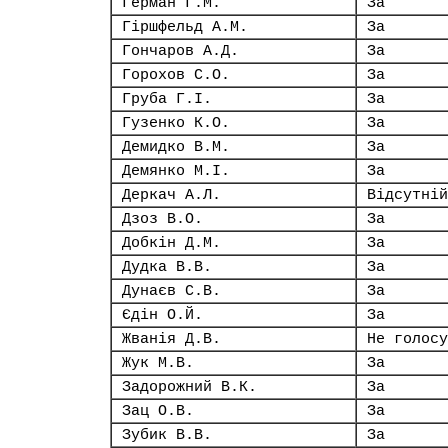
Герман Г.М.
За
Гіршфельд А.М.
За
Гончаров А.Д.
За
Горохов С.О.
За
Груба Г.І.
За
Гузенко К.О.
За
Демидко В.М.
За
Демянко М.І.
За
Деркач А.Л.
Відсутній
Дзоз В.О.
За
Добкін Д.М.
За
Дудка В.В.
За
Дунаєв С.В.
За
Єдін О.Й.
За
Жванія Д.В.
Не голосу
Жук М.В.
За
Задорожний В.К.
За
Зац О.В.
За
Зубик В.В.
За