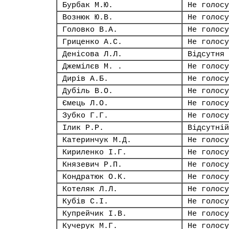
Бурбак М.Ю.
Не голосу
Вознюк Ю.В.
Не голосу
Головко В.А.
Не голосу
Гриценко А.С.
Не голосу
Денісова Л.Л.
Відсутня
Джемілєв М. .
Не голосу
Дирів А.Б.
Не голосу
Дубіль В.О.
Не голосу
Ємець Л.О.
Не голосу
Зубко Г.Г.
Не голосу
Ілик Р.Р.
Відсутній
Катеринчук М.Д.
Не голосу
Кириленко І.Г.
Не голосу
Князевич Р.П.
Не голосу
Кондратюк О.К.
Не голосу
Котеляк Л.Л.
Не голосу
Кубів С.І.
Не голосу
Купрейчик І.В.
Не голосу
Кучерук М.Г.
Не голосу