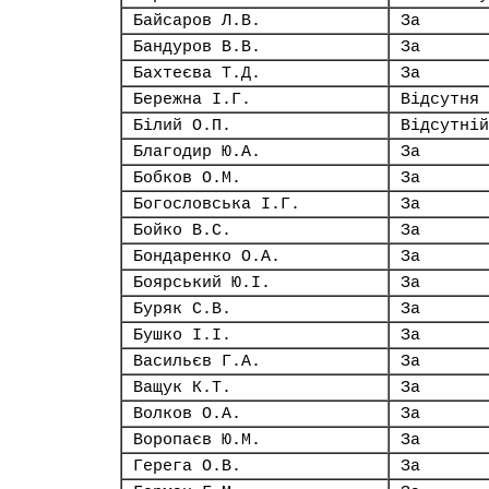
Байсаров Л.В.
За
Бандуров В.В.
За
Бахтеєва Т.Д.
За
Бережна І.Г.
Відсутня
Білий О.П.
Відсутній
Благодир Ю.А.
За
Бобков О.М.
За
Богословська І.Г.
За
Бойко В.С.
За
Бондаренко О.А.
За
Боярський Ю.І.
За
Буряк С.В.
За
Бушко І.І.
За
Васильєв Г.А.
За
Ващук К.Т.
За
Волков О.А.
За
Воропаєв Ю.М.
За
Герега О.В.
За