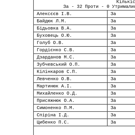
Кількі
За - 32 Проти - 0 Утримали
Алексєєв І.В.
За
Байдюк Л.М.
За
Бідьовка В.А.
За
Буховець О.Ю.
За
Голуб О.В.
За
Гордієнко С.В.
За
Дзарданов М.С.
За
Зубчевський О.П.
За
Кілінкаров С.П.
За
Левченко О.В.
За
Мартинюк А.І.
За
Михайленко О.Д.
За
Присяжнюк О.А.
За
Симоненко П.М.
За
Спіріна І.Д.
За
Цибенко П.С.
За