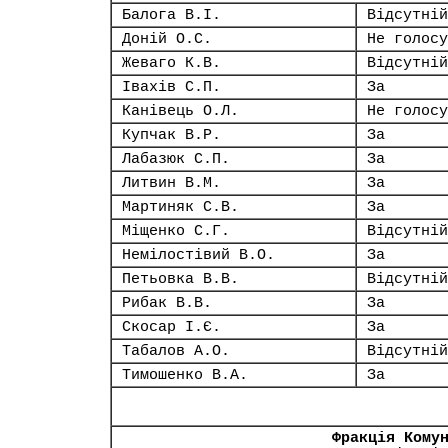
Балога В.І.
Відсутній
Доній О.С.
Не голосу
Жеваго К.В.
Відсутній
Івахів С.П.
За
Канівець О.Л.
Не голосу
Купчак В.Р.
За
Лабазюк С.П.
За
Литвин В.М.
За
Мартиняк С.В.
За
Міщенко С.Г.
Відсутній
Немілостівий В.О.
За
Петьовка В.В.
Відсутній
Рибак В.В.
За
Скосар І.Є.
За
Табалов А.О.
Відсутній
Тимошенко В.А.
За
Фракція Кому