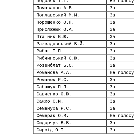
Подоляк І.І.
Не голосу
Помазанов А.В.
За
Поплавський М.М.
За
Порошенко О.П.
За
Присяжнюк О.А.
За
Пташник В.Ю.
За
Развадовський В.Й.
За
Рибак І.П.
За
Рибчинський Є.Ю.
За
Розенблат Б.С.
За
Романова А.А.
Не голосу
Романюк Р.С.
За
Сабашук П.П.
За
Савченко О.Ю.
За
Сажко С.М.
За
Семенуха Р.С.
За
Семерак О.М.
Не голосу
Сидорчук В.В.
За
Сироїд О.І.
За