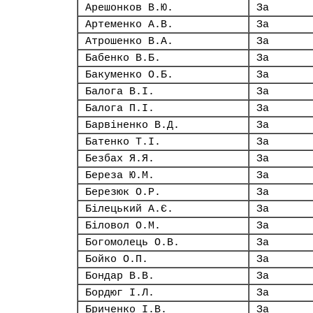
Арешонков В.Ю.
За
Артеменко А.В.
За
Атрошенко В.А.
За
Бабенко В.Б.
За
Бакуменко О.Б.
За
Балога В.І.
За
Балога П.І.
За
Барвіненко В.Д.
За
Батенко Т.І.
За
Безбах Я.Я.
За
Береза Ю.М.
За
Березюк О.Р.
За
Білецький А.Є.
За
Біловол О.М.
За
Богомолець О.В.
За
Бойко О.П.
За
Бондар В.В.
За
Бордюг І.Л.
За
Бриченко І.В.
За