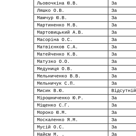
Льовочкіна Ю.В.
За
Ляшко О.В.
За
Мамчур Ю.В.
За
Мартиненко М.В.
За
Мартовицький А.В.
За
Масоріна О.С.
За
Матвієнков С.А.
За
Матейченко К.В.
За
Матузко О.О.
За
Медуниця О.В.
За
Мельниченко В.В.
За
Мельничук С.П.
За
Мисик В.Ю.
Відсутній
Мірошниченко Ю.Р.
За
Міщенко С.Г.
За
Мороко Ю.М.
За
Москаленко Я.М.
За
Мусій О.С.
За
Найєм М. .
За