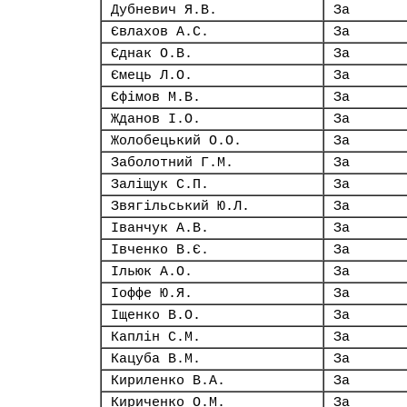
Дубневич Я.В.
За
Євлахов А.С.
За
Єднак О.В.
За
Ємець Л.О.
За
Єфімов М.В.
За
Жданов І.О.
За
Жолобецький О.О.
За
Заболотний Г.М.
За
Заліщук С.П.
За
Звягільський Ю.Л.
За
Іванчук А.В.
За
Івченко В.Є.
За
Ільюк А.О.
За
Іоффе Ю.Я.
За
Іщенко В.О.
За
Каплін С.М.
За
Кацуба В.М.
За
Кириленко В.А.
За
Кириченко О.М.
За