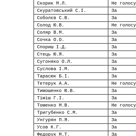
Скорик М.Л.
Не голосу
Скуратовський С.І.
За
Соболєв С.В.
За
Солод Ю.В.
Не голосу
Соляр В.М.
За
Сочка О.О.
За
Спориш І.Д.
За
Стець Ю.Я.
За
Сугоняко О.Л.
За
Суслова І.М.
За
Тарасюк Б.І.
За
Тетерук А.А.
Не голосу
Тимошенко Ю.В.
За
Тіміш Г.І.
За
Томенко М.В.
Не голосу
Тригубенко С.М.
За
Унгурян П.Я.
За
Усов К.Г.
За
Федорук М.Т.
За