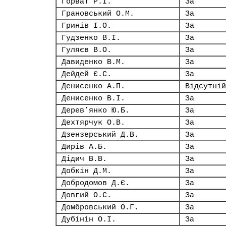
Горват Р.І.
За
Грановський О.М.
За
Гринів І.О.
За
Гудзенко В.І.
За
Гуляєв В.О.
За
Давиденко В.М.
За
Дейдей Є.С.
За
Денисенко А.П.
Відсутній
Денисенко В.І.
За
Дерев’янко Ю.Б.
За
Дехтярчук О.В.
За
Дзензерський Д.В.
За
Дирів А.Б.
За
Дідич В.В.
За
Добкін Д.М.
За
Добродомов Д.Є.
За
Довгий О.С.
За
Домбровський О.Г.
За
Дубінін О.І.
За