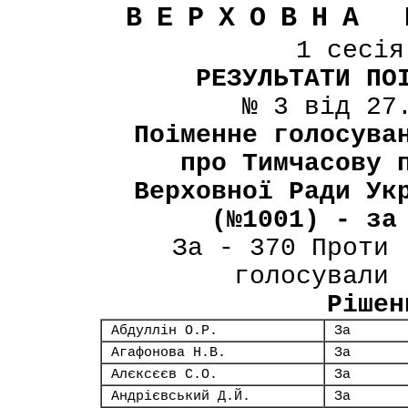
ВЕРХОВНА 
1 сесі
РЕЗУЛЬТАТИ ПО
№ 3 від 27
Поіменне голосува
про Тимчасову 
Верховної Ради Ук
(№1001) - за
За - 370 Проти 
голосували 
Рішен
Абдуллін О.Р.
За
Агафонова Н.В.
За
Алєксєєв С.О.
За
Андрієвський Д.Й.
За