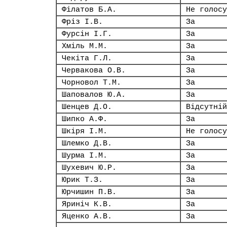
Філатов Б.А.
Не голосу
Фріз І.В.
За
Фурсін І.Г.
За
Хміль М.М.
За
Чекіта Г.Л.
За
Червакова О.В.
За
Чорновол Т.М.
За
Шаповалов Ю.А.
За
Шенцев Д.О.
Відсутній
Шипко А.Ф.
За
Шкіря І.М.
Не голосу
Шлемко Д.В.
За
Шурма І.М.
За
Шухевич Ю.Р.
За
Юрик Т.З.
За
Юрчишин П.В.
За
Яриніч К.В.
За
Яценко А.В.
За