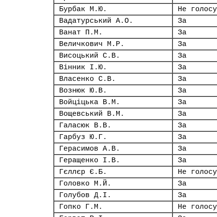
Бурбак М.Ю.
Не голосу
Вадатурський А.О.
За
Ванат П.М.
За
Величкович М.Р.
За
Висоцький С.В.
За
Вінник І.Ю.
За
Власенко С.В.
За
Вознюк Ю.В.
За
Войціцька В.М.
За
Вощевський В.М.
За
Галасюк В.В.
За
Гарбуз Ю.Г.
За
Герасимов А.В.
За
Геращенко І.В.
За
Гєллєр Є.Б.
Не голосу
Головко М.Й.
За
Голубов Д.І.
За
Гопко Г.М.
Не голосу