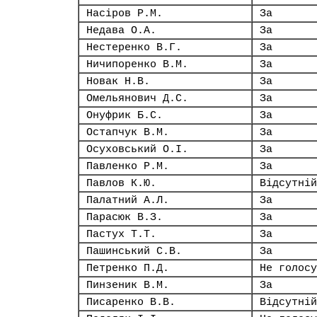
Насіров Р.М.
За
Недава О.А.
За
Нестеренко В.Г.
За
Ничипоренко В.М.
За
Новак Н.В.
За
Омельянович Д.С.
За
Онуфрик Б.С.
За
Остапчук В.М.
За
Осуховський О.І.
За
Павленко Р.М.
За
Павлов К.Ю.
Відсутній
Палатний А.Л.
За
Парасюк В.З.
За
Пастух Т.Т.
За
Пашинський С.В.
За
Петренко П.Д.
Не голосу
Пинзеник В.М.
За
Писаренко В.В.
Відсутній