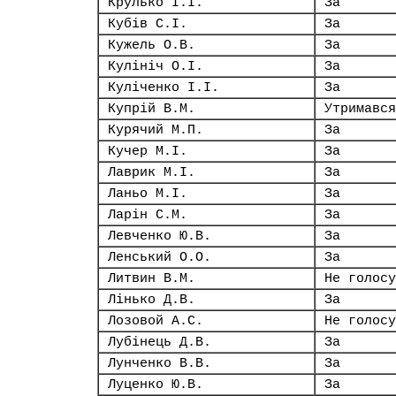
Крулько І.І.
За
Кубів С.І.
За
Кужель О.В.
За
Кулініч О.І.
За
Куліченко І.І.
За
Купрій В.М.
Утримався
Курячий М.П.
За
Кучер М.І.
За
Лаврик М.І.
За
Ланьо М.І.
За
Ларін С.М.
За
Левченко Ю.В.
За
Ленський О.О.
За
Литвин В.М.
Не голосу
Лінько Д.В.
За
Лозовой А.С.
Не голосу
Лубінець Д.В.
За
Лунченко В.В.
За
Луценко Ю.В.
За