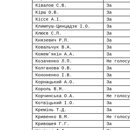
Ківалов С.В.
За
Кірш О.В.
За
Кіссе А.І.
За
Климпуш-Цинцадзе І.О.
За
Клюєв С.П.
За
Князевич Р.П.
За
Ковальчук В.А.
За
Кожем’якін А.А.
За
Козаченко Л.П.
Не голосу
Колганова О.В.
За
Кононенко І.В.
За
Корнацький А.О.
За
Король В.М.
За
Корчинська О.А.
Не голосу
Котвіцький І.О.
За
Кремінь Т.Д.
За
Кривенко В.М.
Не голосу
Кривошея Г.Г.
За