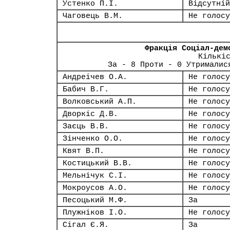
Устенко П.І.
Відсутній
Чаговець В.М.
Не голосу
Фракція Соціал-дем
Кількі
За - 8 Проти - 0 Утрималис
Андреічев О.А.
Не голосу
Бабич В.Г.
Не голосу
Волковський А.П.
Не голосу
Дворкіс Д.В.
Не голосу
Заєць В.В.
Не голосу
Зінченко О.О.
Не голосу
Квят В.П.
Не голосу
Костицький В.В.
Не голосу
Мельнічук С.І.
Не голосу
Мокроусов А.О.
Не голосу
Песоцький М.Ф.
За
Плужніков І.О.
Не голосу
Сігал Є.Я.
За