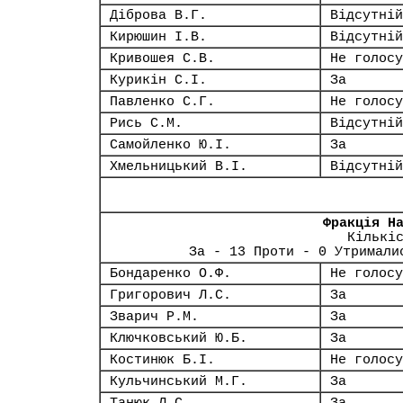
Діброва В.Г.
Відсутній
Кирюшин І.В.
Відсутній
Кривошея С.В.
Не голосу
Курикін С.І.
За
Павленко С.Г.
Не голосу
Рись С.М.
Відсутній
Самойленко Ю.І.
За
Хмельницький В.І.
Відсутній
Фракція Н
Кількі
За - 13 Проти - 0 Утримали
Бондаренко О.Ф.
Не голосу
Григорович Л.С.
За
Зварич Р.М.
За
Ключковський Ю.Б.
За
Костинюк Б.І.
Не голосу
Кульчинський М.Г.
За