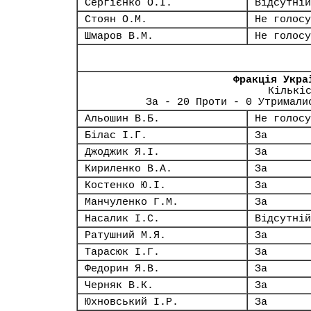
Сергієнко О.І.
Відсутній
Стоян О.М.
Не голосу
Шмаров В.М.
Не голосу
Фракція Укра
Кількі
За - 20 Проти - 0 Утримали
Альошин В.Б.
Не голосу
Білас І.Г.
За
Джоджик Я.І.
За
Кириленко В.А.
За
Костенко Ю.І.
За
Манчуленко Г.М.
За
Насалик І.С.
Відсутній
Ратушний М.Я.
За
Тарасюк І.Г.
За
Федорин Я.В.
За
Черняк В.К.
За
Юхновський І.Р.
За