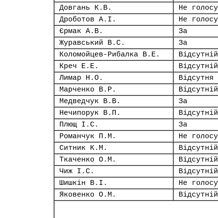
Довгань К.В.
Не голосу
Дроботов А.І.
Не голосу
Єрмак А.В.
За
Журавський В.С.
За
Коломойцев-Рибалка В.Е.
Відсутній
Креч Е.Е.
Відсутній
Лимар Н.О.
Відсутня
Марченко В.Р.
Відсутній
Медведчук В.В.
За
Нечипорук В.П.
Відсутній
Плющ І.С.
За
Романчук П.М.
Не голосу
Ситник К.М.
Відсутній
Ткаченко О.М.
Відсутній
Чиж І.С.
Відсутній
Шишкін В.І.
Не голосу
Яковенко О.М.
Відсутній