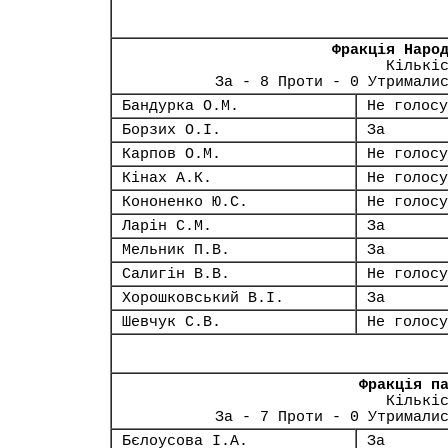
Фракція Наро
Кількі
За - 8 Проти - 0 Утримали
Бандурка О.М.
Не голосу
Борзих О.І.
За
Карпов О.М.
Не голосу
Кінах А.К.
Не голосу
Кононенко Ю.С.
Не голосу
Ларін С.М.
За
Мельник П.В.
За
Салигін В.В.
Не голосу
Хорошковський В.І.
За
Шевчук С.В.
Не голосу
Фракція п
Кількі
За - 7 Проти - 0 Утримали
Бєлоусова І.А.
За