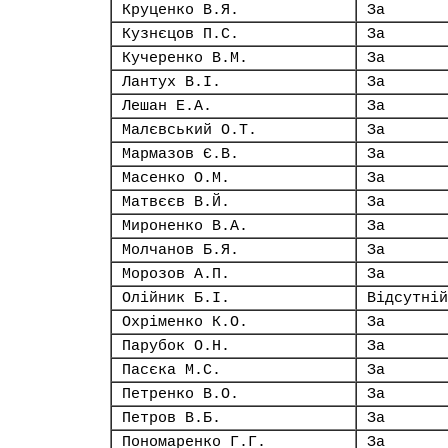
Круценко В.Я.
За
Кузнєцов П.С.
За
Кучеренко В.М.
За
Лантух В.І.
За
Лешан Е.А.
За
Малєвський О.Т.
За
Мармазов Є.В.
За
Масенко О.М.
За
Матвєєв В.Й.
За
Мироненко В.А.
За
Молчанов Б.Я.
За
Морозов А.П.
За
Олійник Б.І.
Відсутній
Охріменко К.О.
За
Парубок О.Н.
За
Пасєка М.С.
За
Петренко В.О.
За
Петров В.Б.
За
Пономаренко Г.Г.
За