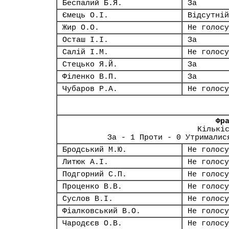
Беспалий Б.Я.
За
Ємець О.І.
Відсутній
Жир О.О.
Не голосу
Осташ І.І.
За
Салій І.М.
Не голосу
Стецько Я.Й.
За
Філенко В.П.
За
Чубаров Р.А.
Не голосу
Фр
Кількі
За - 1 Проти - 0 Утрималис
Бродський М.Ю.
Не голосу
Литюк А.І.
Не голосу
Подгорний С.П.
Не голосу
Проценко В.В.
Не голосу
Суслов В.І.
Не голосу
Фіалковський В.О.
Не голосу
Чародєєв О.В.
Не голосу