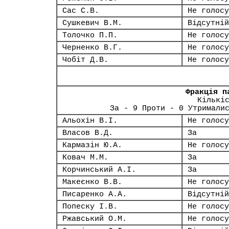
Сас С.В.
Не голосу
Сушкевич В.М.
Відсутній
Толочко П.П.
Не голосу
Черненко В.Г.
Не голосу
Чобіт Д.В.
Не голосу
Фракція п
Кількі
За - 9 Проти - 0 Утримали
Альохін В.І.
Не голосу
Власов В.Д.
За
Кармазін Ю.А.
Не голосу
Ковач М.М.
За
Корчинський А.І.
За
Макеєнко В.В.
Не голосу
Писаренко А.А.
Відсутній
Попеску І.В.
Не голосу
Ржавський О.М.
Не голосу