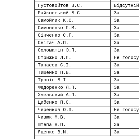
Пустовойтов В.С.
Відсутній
Райковський Б.С.
За
Самойлик К.С.
За
Симоненко П.М.
За
Сінченко С.Г.
За
Снігач А.П.
За
Соломатін Ю.П.
За
Стрижко Л.П.
Не голосу
Танасов С.І.
За
Тищенко П.В.
За
Тропін В.І.
За
Федоренко Л.П.
За
Хмельовий А.П.
За
Цибенко П.С.
За
Черенков О.П.
Не голосу
Чивюк М.В.
За
Штепа Н.П.
За
Яценко В.М.
За