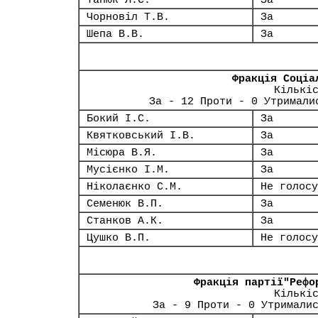
Танюк Л.С.
За
Чорновіл Т.В.
За
Шепа В.В.
За
Фракція Соціа
Кількі
За - 12 Проти - 0 Утримали
Бокий І.С.
За
Квятковський І.В.
За
Місюра В.Я.
За
Мусієнко І.М.
За
Ніколаєнко С.М.
Не голосу
Семенюк В.П.
За
Станков А.К.
За
Цушко В.П.
Не голосу
Фракція партії"Рефо
Кількі
За - 9 Проти - 0 Утримали