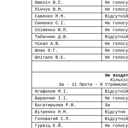
Омеліч В.С.
Не голосу
Пінчук В.М.
Не голосу
Савенко М.М.
Відсутній
Синенко С.І.
Не голосу
Спіженко Ю.П.
Не голосу
Табачник Д.В.
Відсутній
Чікал А.В.
Не голосу
Шпак О.Г.
Не голосу
Шпігало В.Є.
Не голосу
Не входя
Кількі
За - 11 Проти - 0 Утримали
Агафонов М.І.
Відсутній
Баранчик І.І.
Не голосу
Богатирьова Р.В.
За
Вітренко Н.М.
Відсутня
Головатий С.П.
Відсутній
Гурвіц Е.Й.
Не голосу