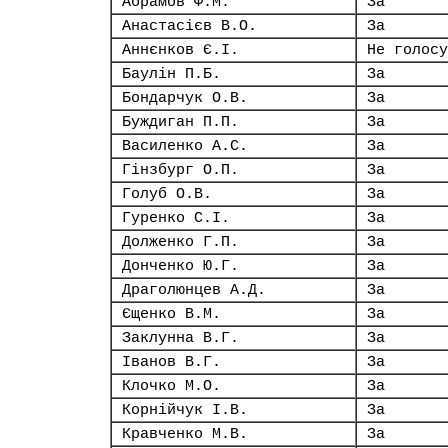
Абрамов Ф.М.
За
Анастасієв В.О.
За
Аннєнков Є.І.
Не голосу
Баулін П.Б.
За
Бондарчук О.В.
За
Буждиган П.П.
За
Василенко А.С.
За
Гінзбург О.П.
За
Голуб О.В.
За
Гуренко С.І.
За
Долженко Г.П.
За
Донченко Ю.Г.
За
Драголюнцев А.Д.
За
Єщенко В.М.
За
Заклунна В.Г.
За
Іванов В.Г.
За
Клочко М.О.
За
Корнійчук І.В.
За
Кравченко М.В.
За