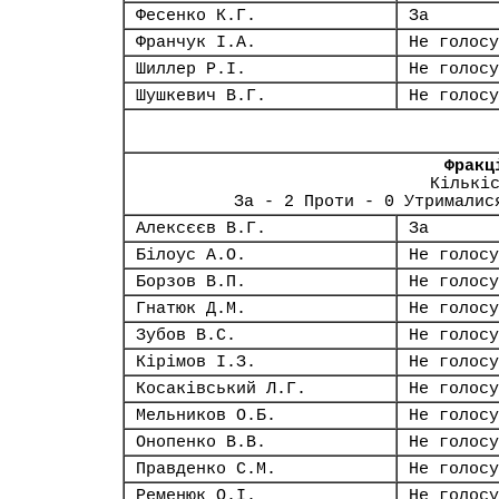
Фесенко К.Г.
За
Франчук І.А.
Не голосу
Шиллер Р.І.
Не голосу
Шушкевич В.Г.
Не голосу
Фракц
Кількі
За - 2 Проти - 0 Утрималис
Алексєєв В.Г.
За
Білоус А.О.
Не голосу
Борзов В.П.
Не голосу
Гнатюк Д.М.
Не голосу
Зубов В.С.
Не голосу
Кірімов І.З.
Не голосу
Косаківський Л.Г.
Не голосу
Мельников О.Б.
Не голосу
Онопенко В.В.
Не голосу
Правденко С.М.
Не голосу
Ременюк О.І.
Не голосу