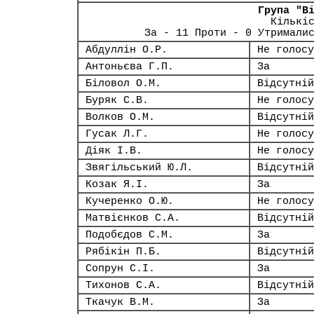
Група "В
Кількі
За - 11 Проти - 0 Утримали
Абдуллін О.Р.
Не голосу
Антоньєва Г.П.
За
Біловол О.М.
Відсутній
Буряк С.В.
Не голосу
Волков О.М.
Відсутній
Гусак Л.Г.
Не голосу
Діяк І.В.
Не голосу
Звягільський Ю.Л.
Відсутній
Козак Я.І.
За
Кучеренко О.Ю.
Не голосу
Матвієнков С.А.
Відсутній
Подобєдов С.М.
За
Рябікін П.Б.
Відсутній
Сопрун С.І.
За
Тихонов С.А.
Відсутній
Ткачук В.М.
За