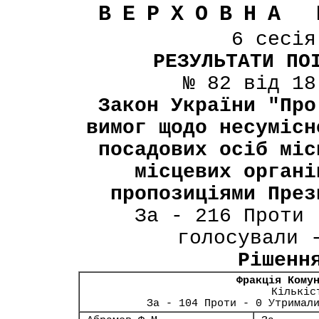
ВЕРХОВНА 
6 сесі
РЕЗУЛЬТАТИ ПО
№ 82 від 18
Закон України "Про
вимог щодо несумісн
посадових осіб міс
місцевих органі
пропозиціями През
За - 216 Проти 
голосували 
Рішенн
Фракція Кому
Кількіс
За - 104 Проти - 0 Утримал