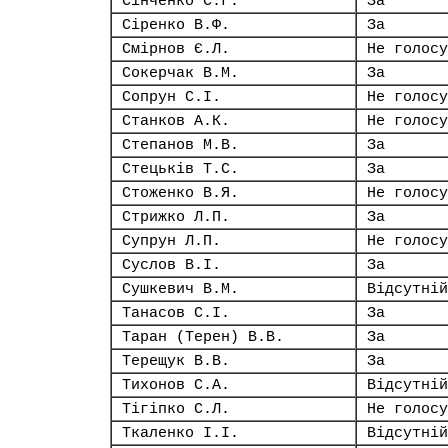
Сінченко С.Г.
За
Сіренко В.Ф.
За
Смірнов Є.Л.
Не голосу
Сокерчак В.М.
За
Сопрун С.І.
Не голосу
Станков А.К.
Не голосу
Степанов М.В.
За
Стецьків Т.С.
За
Стоженко В.Я.
Не голосу
Стрижко Л.П.
За
Супрун Л.П.
Не голосу
Суслов В.І.
За
Сушкевич В.М.
Відсутній
Танасов С.І.
За
Таран (Терен) В.В.
За
Терещук В.В.
За
Тихонов С.А.
Відсутній
Тігіпко С.Л.
Не голосу
Ткаленко І.І.
Відсутній