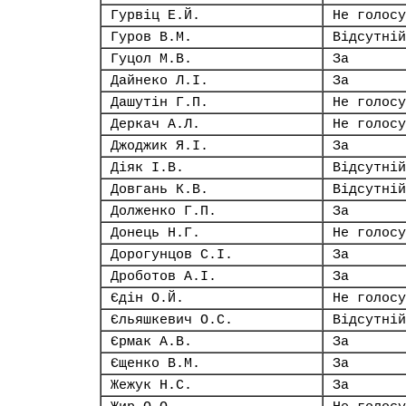
Гурвіц Е.Й.
Не голосу
Гуров В.М.
Відсутній
Гуцол М.В.
За
Дайнеко Л.І.
За
Дашутін Г.П.
Не голосу
Деркач А.Л.
Не голосу
Джоджик Я.І.
За
Діяк І.В.
Відсутній
Довгань К.В.
Відсутній
Долженко Г.П.
За
Донець Н.Г.
Не голосу
Дорогунцов С.І.
За
Дроботов А.І.
За
Єдін О.Й.
Не голосу
Єльяшкевич О.С.
Відсутній
Єрмак А.В.
За
Єщенко В.М.
За
Жежук Н.С.
За