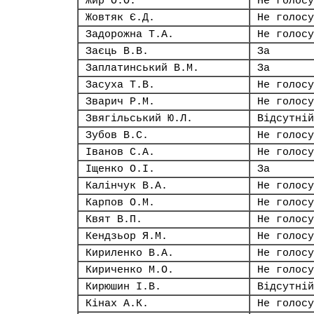
Жир О.О.
Не голосу
Жовтяк Є.Д.
Не голосу
Задорожна Т.А.
Не голосу
Заєць В.В.
За
Заплатинський В.М.
За
Засуха Т.В.
Не голосу
Зварич Р.М.
Не голосу
Звягільський Ю.Л.
Відсутній
Зубов В.С.
Не голосу
Іванов С.А.
Не голосу
Іщенко О.І.
За
Калінчук В.А.
Не голосу
Карпов О.М.
Не голосу
Квят В.П.
Не голосу
Кендзьор Я.М.
Не голосу
Кириленко В.А.
Не голосу
Кириченко М.О.
Не голосу
Кирюшин І.В.
Відсутній
Кінах А.К.
Не голосу