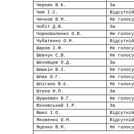
Черняк В.К.
За
Чиж І.С.
Відсутній
Чичков В.М.
Не голосу
Чобіт Д.В.
За
Чорноволенко О.В.
Не голосу
Чубатенко О.М.
Відсутній
Шаров І.Ф.
Не голосу
Шевчук С.В.
Не голосу
Шеховцов О.Д.
За
Шишкін В.І.
Не голосу
Шпак О.Г.
Не голосу
Шпігало В.Є.
Не голосу
Штепа Н.П.
За
Шушкевич В.Г.
Не голосу
Юхновський І.Р.
За
Юшко І.О.
Відсутній
Яковенко О.М.
Відсутній
Яценко В.М.
Не голосу