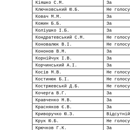
Кіяшко С.М.
За
Ключковський Ю.Б.
Не голосу
Ковач М.М.
За
Кожин Б.Б.
За
Коліушко І.Б.
За
Кондратевський С.М.
Не голосу
Коновалюк В.І.
Не голосу
Кононов В.М.
За
Корнійчук І.В.
За
Корчинський А.І.
За
Косів М.В.
Не голосу
Костинюк Б.І.
Не голосу
Костржевськй Д.Б.
Не голосу
Кочерга В.Г.
За
Кравченко М.В.
За
Красняков Є.В.
За
Криворучко Ю.З.
Відсутній
Крук Ю.Б.
Не голосу
Крючков Г.К.
За