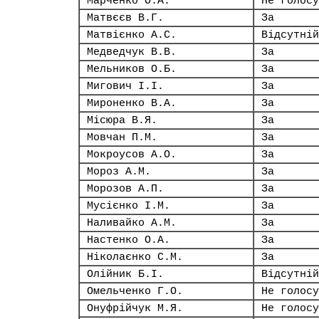
Марченко О.А.
Не голосу
Матвєєв В.Г.
За
Матвієнко А.С.
Відсутній
Медведчук В.В.
За
Мельников О.Б.
За
Мигович І.І.
За
Мироненко В.А.
За
Місюра В.Я.
За
Мовчан П.М.
За
Мокроусов А.О.
За
Мороз А.М.
За
Морозов А.П.
За
Мусієнко І.М.
За
Наливайко А.М.
За
Настенко О.А.
За
Ніколаєнко С.М.
За
Олійник Б.І.
Відсутній
Омельченко Г.О.
Не голосу
Онуфрійчук М.Я.
Не голосу