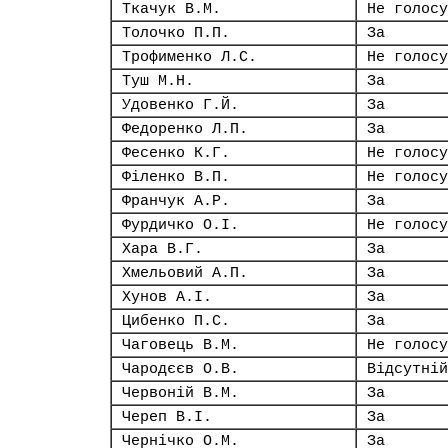
Ткачук В.М.
Не голосу
Толочко П.П.
За
Трофименко Л.С.
Не голосу
Туш М.Н.
За
Удовенко Г.Й.
За
Федоренко Л.П.
За
Фесенко К.Г.
Не голосу
Філенко В.П.
Не голосу
Франчук А.Р.
За
Фурдичко О.І.
Не голосу
Хара В.Г.
За
Хмельовий А.П.
За
Хунов А.І.
За
Цибенко П.С.
За
Чаговець В.М.
Не голосу
Чародєєв О.В.
Відсутній
Червоній В.М.
За
Череп В.І.
За
Чернічко О.М.
За