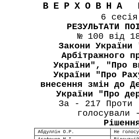
ВЕРХОВНА 
6 сесі
РЕЗУЛЬТАТИ ПО
№ 100 від 1
Закони України 
Арбітражного п
України", "Про в
України "Про Рах
внесення змін до Д
України "Про де
За - 217 Проти 
голосували 
Рішенн
Абдуллін О.Р.
Не голосу