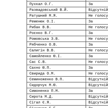
Пухкал О.Г.
За
Развадовський В.Й.
Відсутній
Ратушний М.Я.
Не голосу
Ременюк О.І.
За
Рибак В.В.
Не голосу
Роєнко В.Г.
За
Ромовська З.В.
Не голосу
Рябченко О.В.
За
Салигін В.В.
Не голосу
Самойленко Ю.І.
За
Сас С.В.
Не голосу
Сахно Ю.П.
За
Свирида О.М.
Не голосу
Семиноженко В.П.
Відсутній
Сидорчук М.Ю.
Відсутній
Симоненко П.М.
За
Сирота М.Д.
Відсутній
Сігал Є.Я.
Відсутній