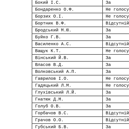
Бокий І.С.
За
Бондаренко О.Ф.
Не голосу
Борзих О.І.
Не голосу
Бортник В.Ф.
Відсутній
Бродський М.Ю.
За
Буйко Г.В.
За
Василенко А.С.
Відсутній
Ващук К.Т.
Не голосу
Вінський Й.В.
За
Власов В.Д.
За
Волковський А.П.
За
Гаврилов І.О.
Не голосу
Гадяцький Л.М.
Не голосу
Глухівський Л.Й.
За
Гнатюк Д.М.
За
Голуб О.В.
За
Горбачов В.С.
Відсутній
Грачов О.О.
Відсутній
Губський Б.В.
За