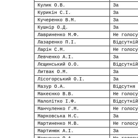
Кулик О.В.
За
Курикін С.І.
За
Кучеренко В.М.
За
Кушнір О.Д.
За
Лавриненко М.Ф.
Не голосу
Лазаренко П.І.
Відсутній
Ларін С.М.
Не голосу
Левченко А.І.
За
Лєщинський О.О.
Відсутній
Литвак О.М.
За
Лісогорський О.І.
За
Мазур О.А.
Відсутня
Макеєнко В.В.
Не голосу
Малолітко І.Ф.
Відсутній
Манчуленко Г.М.
Не голосу
Марковська Н.С.
За
Мартиненко М.В.
Не голосу
Мартинюк А.І.
За