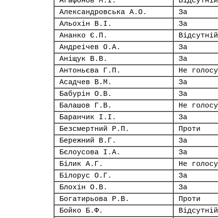
Агафонов М.І.
Відсутній
Александровська А.О.
За
Альохін В.І.
За
Ананко Є.П.
Відсутній
Андреічев О.А.
За
Аніщук В.В.
За
Антоньєва Г.П.
Не голосу
Асадчев В.М.
За
Бабурін О.В.
За
Балашов Г.В.
Не голосу
Баранчик І.І.
За
Безсмертний Р.П.
Проти
Бережний В.Г.
За
Бєлоусова І.А.
За
Білик А.Г.
Не голосу
Білорус О.Г.
За
Блохін О.В.
За
Богатирьова Р.В.
Проти
Бойко Б.Ф.
Відсутній