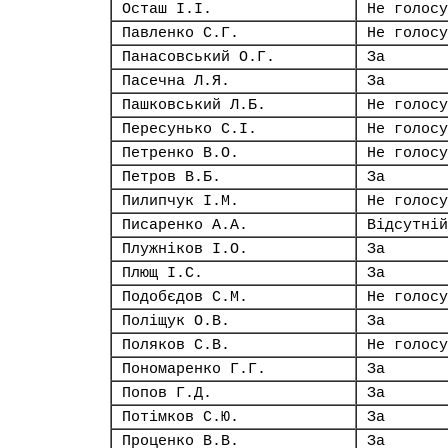
Осташ І.І.
Не голосу
Павленко С.Г.
Не голосу
Панасовський О.Г.
За
Пасечна Л.Я.
За
Пашковський Л.Б.
Не голосу
Пересунько С.І.
Не голосу
Петренко В.О.
Не голосу
Петров В.Б.
За
Пилипчук І.М.
Не голосу
Писаренко А.А.
Відсутній
Плужніков І.О.
За
Плющ І.С.
За
Подобєдов С.М.
Не голосу
Поліщук О.В.
За
Поляков С.В.
Не голосу
Пономаренко Г.Г.
За
Попов Г.Д.
За
Потімков С.Ю.
За
Проценко В.В.
За