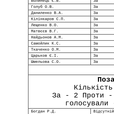
Волинець Є.В.
За
Голуб О.В.
За
Даниленко В.А.
За
Кілінкаров С.П.
За
Лещенко В.О.
За
Матвєєв В.Г.
За
Найдьонов А.М.
За
Самойлик К.С.
За
Ткаченко О.М.
За
Царьков Є.І.
За
Шмельова С.О.
За
Поз
Кількість
За - 2 Проти -
голосували 
Богдан Р.Д.
Відсутній