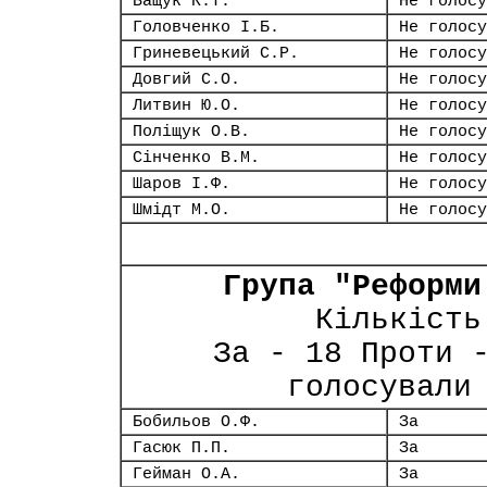
Ващук К.Т.
Не голосу
Головченко І.Б.
Не голосу
Гриневецький С.Р.
Не голосу
Довгий С.О.
Не голосу
Литвин Ю.О.
Не голосу
Поліщук О.В.
Не голосу
Сінченко В.М.
Не голосу
Шаров І.Ф.
Не голосу
Шмідт М.О.
Не голосу
Група "Реформи
Кількість
За - 18 Проти 
голосували
Бобильов О.Ф.
За
Гасюк П.П.
За
Гейман О.А.
За