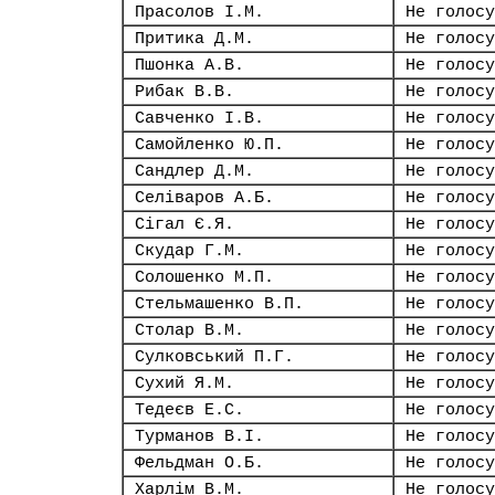
Прасолов І.М.
Не голосу
Притика Д.М.
Не голосу
Пшонка А.В.
Не голосу
Рибак В.В.
Не голосу
Савченко І.В.
Не голосу
Самойленко Ю.П.
Не голосу
Сандлер Д.М.
Не голосу
Селіваров А.Б.
Не голосу
Сігал Є.Я.
Не голосу
Скудар Г.М.
Не голосу
Солошенко М.П.
Не голосу
Стельмашенко В.П.
Не голосу
Столар В.М.
Не голосу
Сулковський П.Г.
Не голосу
Сухий Я.М.
Не голосу
Тедеєв Е.С.
Не голосу
Турманов В.І.
Не голосу
Фельдман О.Б.
Не голосу
Харлім В.М.
Не голосу