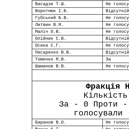
Васадзе Т.Ш.
Не голосу
Воротнюк І.Б.
Відсутній
Губський Б.В.
Не голосу
Литвин В.М.
Не голосу
Маліч О.В.
Не голосу
Олійник С.В.
Відсутній
Осика С.Г.
Не голосу
Писаренко В.В.
Відсутній
Томенко М.В.
За
Шаманов В.В.
Не голосу
Фракція 
Кількість
За - 0 Проти -
голосували 
Баранов В.О.
Не голосу