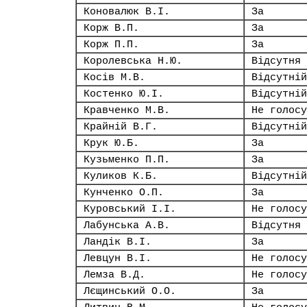
Коновалюк В.І.
За
Корж В.П.
За
Корж П.П.
За
Королевська Н.Ю.
Відсутня
Косів М.В.
Відсутній
Костенко Ю.І.
Відсутній
Кравченко М.В.
Не голосу
Крайній В.Г.
Відсутній
Крук Ю.Б.
За
Кузьменко П.П.
За
Куликов К.Б.
Відсутній
Кунченко О.П.
За
Куровський І.І.
Не голосу
Лабунська А.В.
Відсутня
Ландік В.І.
За
Левцун В.І.
Не голосу
Лемза В.Д.
Не голосу
Лєщинський О.О.
За