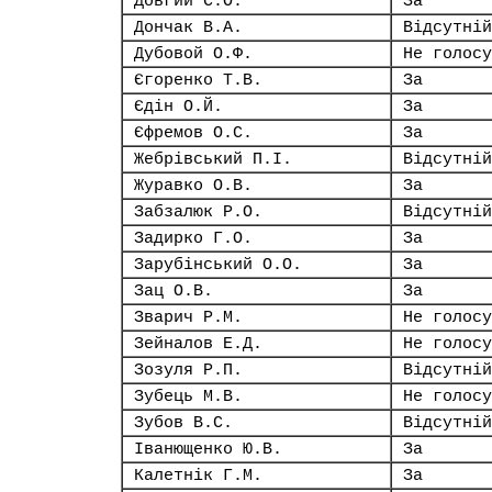
Довгий С.О.
За
Дончак В.А.
Відсутній
Дубовой О.Ф.
Не голосу
Єгоренко Т.В.
За
Єдін О.Й.
За
Єфремов О.С.
За
Жебрівський П.І.
Відсутній
Журавко О.В.
За
Забзалюк Р.О.
Відсутній
Задирко Г.О.
За
Зарубінський О.О.
За
Зац О.В.
За
Зварич Р.М.
Не голосу
Зейналов Е.Д.
Не голосу
Зозуля Р.П.
Відсутній
Зубець М.В.
Не голосу
Зубов В.С.
Відсутній
Іванющенко Ю.В.
За
Калетнік Г.М.
За