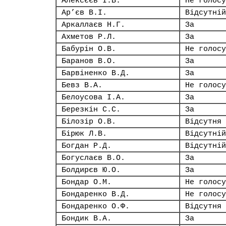
Алексєєв І.В.
Не голосу
Ар’єв В.І.
Відсутній
Аркаллаєв Н.Г.
За
Ахметов Р.Л.
За
Бабурін О.В.
Не голосу
Баранов В.О.
За
Барвіненко В.Д.
За
Бевз В.А.
Не голосу
Белоусова І.А.
За
Березкін С.С.
За
Білозір О.В.
Відсутня
Бірюк Л.В.
Відсутній
Богдан Р.Д.
Відсутній
Богуслаєв В.О.
За
Болдирєв Ю.О.
За
Бондар О.М.
Не голосу
Бондаренко В.Д.
Не голосу
Бондаренко О.Ф.
Відсутня
Бондик В.А.
За