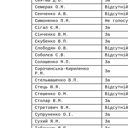
Святаш Д.В.
За
Семерак О.М.
Відсутній
Сенченко А.В.
Відсутній
Симоненко П.М.
Не голосу
Сігал Є.Я.
За
Сінченко В.М.
За
Скубенко В.П.
За
Слободян О.В.
Відсутній
Соболєв С.В.
Відсутній
Солошенко М.П.
За
Сорочинська-Кириленко
За
Р.М.
Стельмашенко В.П.
За
Стець Ю.Я.
Відсутній
Стешенко О.М.
Відсутній
Столар В.М.
За
Стретович В.М.
Відсутній
Супруненко О.І.
За
Сухий Я.М.
За