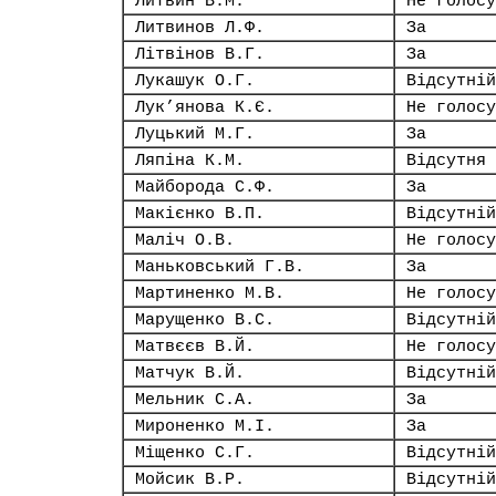
Литвин В.М.
Не голосу
Литвинов Л.Ф.
За
Літвінов В.Г.
За
Лукашук О.Г.
Відсутній
Лук’янова К.Є.
Не голосу
Луцький М.Г.
За
Ляпіна К.М.
Відсутня
Майборода С.Ф.
За
Макієнко В.П.
Відсутній
Маліч О.В.
Не голосу
Маньковський Г.В.
За
Мартиненко М.В.
Не голосу
Марущенко В.С.
Відсутній
Матвєєв В.Й.
Не голосу
Матчук В.Й.
Відсутній
Мельник С.А.
За
Мироненко М.І.
За
Міщенко С.Г.
Відсутній
Мойсик В.Р.
Відсутній