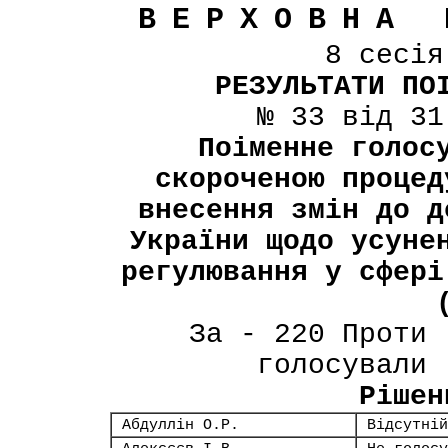
ВЕРХОВНА 
8 сесі
РЕЗУЛЬТАТИ ПО
№ 33 від 31
Поіменне голос
скороченою процед
внесення змін до д
України щодо усуне
регулювання у сфері
За - 220 Проти 
голосували 
Рішен
Абдуллін О.Р.
Відсутній