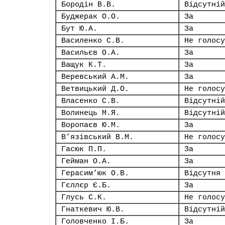
Бородін В.В.
Відсутній
Буджерак О.О.
За
Бут Ю.А.
За
Василенко С.В.
Не голосу
Васильєв О.А.
За
Ващук К.Т.
За
Веревський А.М.
За
Ветвицький Д.О.
Не голосу
Власенко С.В.
Відсутній
Волинець М.Я.
Відсутній
Воропаєв Ю.М.
За
В’язівський В.М.
Не голосу
Гасюк П.П.
За
Гейман О.А.
За
Герасим’юк О.В.
Відсутня
Гєллєр Є.Б.
За
Глусь С.К.
Не голосу
Гнаткевич Ю.В.
Відсутній
Головченко І.Б.
За