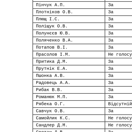
Пінчук А.П.
За
Плотніков О.В.
За
Плющ І.С.
За
Поліщук О.В.
За
Полунєєв Ю.В.
За
Поляченко В.А.
За
Потапов В.І.
За
Прасолов І.М.
Не голосу
Притика Д.М.
За
Прутнік Е.А.
За
Пшонка А.В.
За
Радовець А.А.
За
Рибак В.В.
За
Романюк М.П.
За
Рябека О.Г.
Відсутній
Савчук О.В.
За
Самойлик К.С.
Не голосу
Сандлер Д.М.
Не голосу