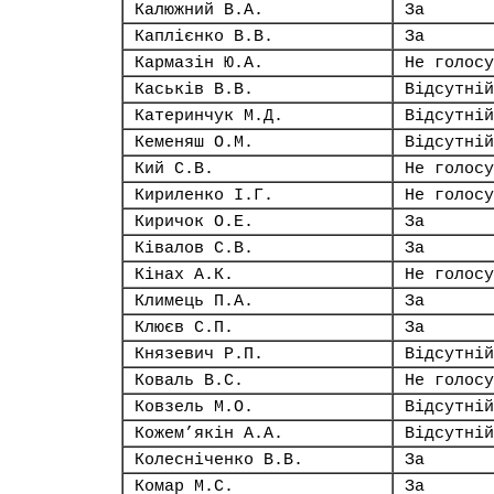
Калюжний В.А.
За
Каплієнко В.В.
За
Кармазін Ю.А.
Не голосу
Каськів В.В.
Відсутній
Катеринчук М.Д.
Відсутній
Кеменяш О.М.
Відсутній
Кий С.В.
Не голосу
Кириленко І.Г.
Не голосу
Киричок О.Е.
За
Ківалов С.В.
За
Кінах А.К.
Не голосу
Климець П.А.
За
Клюєв С.П.
За
Князевич Р.П.
Відсутній
Коваль В.С.
Не голосу
Ковзель М.О.
Відсутній
Кожем’якін А.А.
Відсутній
Колесніченко В.В.
За
Комар М.С.
За