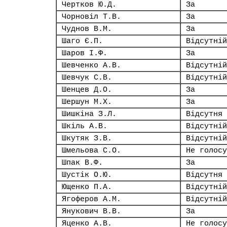
Чертков Ю.Д.
За
Чорновіл Т.В.
За
Чуднов В.М.
За
Шаго Є.П.
Відсутній
Шаров І.Ф.
За
Шевченко А.В.
Відсутній
Шевчук С.В.
Відсутній
Шенцев Д.О.
За
Шершун М.Х.
За
Шишкіна З.Л.
Відсутня
Шкіль А.В.
Відсутній
Шкутяк З.В.
Відсутній
Шмельова С.О.
Не голосу
Шпак В.Ф.
За
Шустік О.Ю.
Відсутня
Ющенко П.А.
Відсутній
Ягоферов А.М.
Відсутній
Янукович В.В.
За
Яценко А.В.
Не голосу