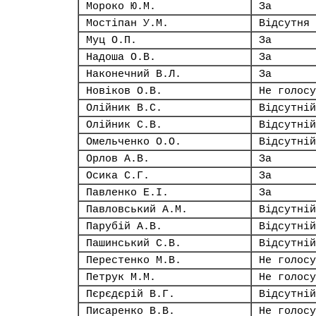
Мороко Ю.М.
За
Мостіпан У.М.
Відсутня
Муц О.П.
За
Надоша О.В.
За
Наконечний В.Л.
За
Новіков О.В.
Не голосу
Олійник В.С.
Відсутній
Олійник С.В.
Відсутній
Омельченко О.О.
Відсутній
Орлов А.В.
За
Осика С.Г.
За
Павленко Е.І.
За
Павловський А.М.
Відсутній
Парубій А.В.
Відсутній
Пашинський С.В.
Відсутній
Перестенко М.В.
Не голосу
Петрук М.М.
Не голосу
Пєрєдєрій В.Г.
Відсутній
Писаренко В.В.
Не голосу