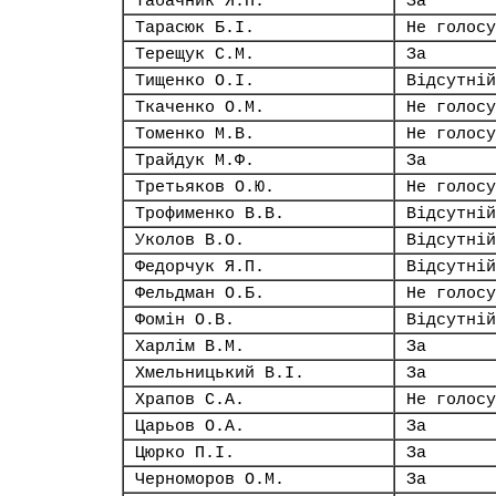
Табачник Я.П.
За
Тарасюк Б.І.
Не голосу
Терещук С.М.
За
Тищенко О.І.
Відсутній
Ткаченко О.М.
Не голосу
Томенко М.В.
Не голосу
Трайдук М.Ф.
За
Третьяков О.Ю.
Не голосу
Трофименко В.В.
Відсутній
Уколов В.О.
Відсутній
Федорчук Я.П.
Відсутній
Фельдман О.Б.
Не голосу
Фомін О.В.
Відсутній
Харлім В.М.
За
Хмельницький В.І.
За
Храпов С.А.
Не голосу
Царьов О.А.
За
Цюрко П.І.
За
Черноморов О.М.
За