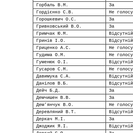
Горбаль В.М.
За
Гордієнко С.В.
Не голосу
Горошкевич О.С.
За
Гривковський В.О.
За
Гримчак Ю.М.
Відсутній
Гринів І.О.
Відсутній
Гриценко А.С.
Не голосу
Гудима О.М.
Не голосу
Гуменюк О.І.
Відсутній
Гусаров С.М.
Не голосу
Давимука С.А.
Відсутній
Данілов В.Б.
Відсутній
Дейч Б.Д.
За
Демчишен В.В.
За
Дем’янчук В.О.
Не голосу
Деревляний В.Т.
Відсутній
Деркач М.І.
За
Джоджик Я.І.
Відсутній