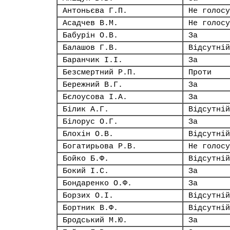
Антоньєва Г.П.
Не голосу
Асадчев В.М.
Не голосу
Бабурін О.В.
За
Балашов Г.В.
Відсутній
Баранчик І.І.
За
Безсмертний Р.П.
Проти
Бережний В.Г.
За
Бєлоусова І.А.
За
Білик А.Г.
Відсутній
Білорус О.Г.
За
Блохін О.В.
Відсутній
Богатирьова Р.В.
Не голосу
Бойко Б.Ф.
Відсутній
Бокий І.С.
За
Бондаренко О.Ф.
За
Борзих О.І.
Відсутній
Бортник В.Ф.
Відсутній
Бродський М.Ю.
За