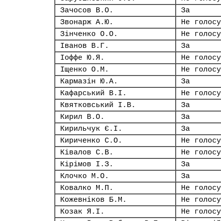
Зачосов В.О.
За
Звонарж А.Ю.
Не голосу
Зінченко О.О.
Не голосу
Іванов В.Г.
За
Іоффе Ю.Я.
Не голосу
Іщенко О.М.
Не голосу
Кармазін Ю.А.
За
Кафарський В.І.
Не голосу
Квятковський І.В.
За
Кирил В.О.
За
Кирильчук Є.І.
За
Кириченко С.О.
Не голосу
Ківалов С.В.
Не голосу
Кірімов І.З.
За
Клочко М.О.
За
Ковалко М.П.
Не голосу
Кожевніков Б.М.
Не голосу
Козак Я.І.
Не голосу