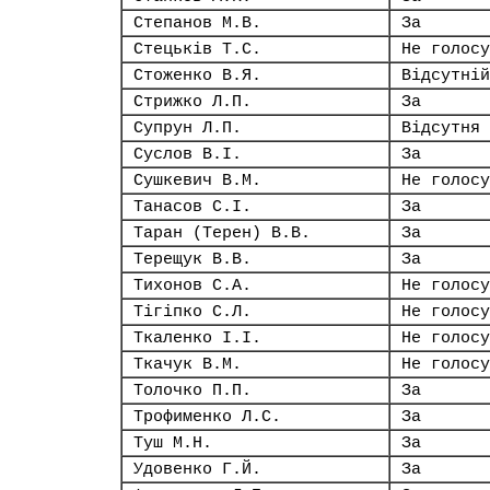
Степанов М.В.
За
Стецьків Т.С.
Не голосу
Стоженко В.Я.
Відсутній
Стрижко Л.П.
За
Супрун Л.П.
Відсутня
Суслов В.І.
За
Сушкевич В.М.
Не голосу
Танасов С.І.
За
Таран (Терен) В.В.
За
Терещук В.В.
За
Тихонов С.А.
Не голосу
Тігіпко С.Л.
Не голосу
Ткаленко І.І.
Не голосу
Ткачук В.М.
Не голосу
Толочко П.П.
За
Трофименко Л.С.
За
Туш М.Н.
За
Удовенко Г.Й.
За