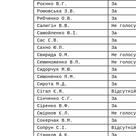
Роєнко В.Г.
За
Ромовська З.В.
За
Рябченко О.В.
За
Салигін В.В.
Не голосу
Самойленко Ю.І.
За
Сас С.В.
За
Сахно Ю.П.
За
Свирида О.М.
Не голосу
Семиноженко В.П.
Не голосу
Сидорчук М.Ю.
За
Симоненко П.М.
За
Сирота М.Д.
За
Сігал Є.Я.
Відсутній
Сінченко С.Г.
За
Сіренко В.Ф.
За
Смірнов Є.Л.
Не голосу
Сокерчак В.М.
За
Сопрун С.І.
Відсутній
Станков А.К.
За