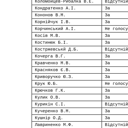
Коломойцев-Рибалка В.Е.
Відсутній
Кондратенко А.І.
За
Кононов В.М.
За
Корнійчук І.В.
За
Корчинський А.І.
Не голосу
Косів М.В.
За
Костинюк Б.І.
За
Костржевськй Д.Б.
Відсутній
Кочерга В.Г.
За
Кравченко М.В.
За
Красняков Є.В.
За
Криворучко Ю.З.
За
Крук Ю.Б.
Не голосу
Крючков Г.К.
За
Кулик О.В.
За
Курикін С.І.
Відсутній
Кучеренко В.М.
За
Кушнір О.Д.
За
Лавриненко М.Ф.
Відсутній