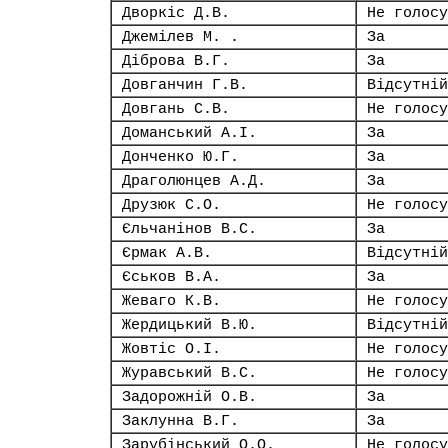
Дворкіс Д.В.
Не голосу
Джемілев М. .
За
Діброва В.Г.
За
Довганчин Г.В.
Відсутній
Довгань С.В.
Не голосу
Доманський А.І.
За
Донченко Ю.Г.
За
Драголюнцев А.Д.
За
Друзюк С.О.
Не голосу
Єльчанінов В.С.
За
Єрмак А.В.
Відсутній
Єськов В.А.
За
Жеваго К.В.
Не голосу
Жердицький В.Ю.
Відсутній
Жовтіс О.І.
Не голосу
Журавський В.С.
Не голосу
Задорожній О.В.
За
Заклунна В.Г.
За
Зарубінський О.О.
Не голосу