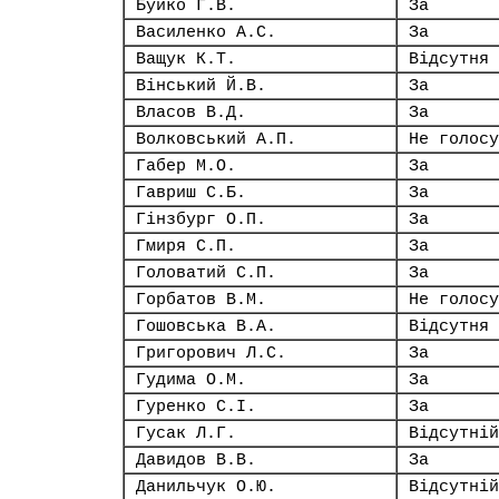
Буйко Г.В.
За
Василенко А.С.
За
Ващук К.Т.
Відсутня
Вінський Й.В.
За
Власов В.Д.
За
Волковський А.П.
Не голосу
Габер М.О.
За
Гавриш С.Б.
За
Гінзбург О.П.
За
Гмиря С.П.
За
Головатий С.П.
За
Горбатов В.М.
Не голосу
Гошовська В.А.
Відсутня
Григорович Л.С.
За
Гудима О.М.
За
Гуренко С.І.
За
Гусак Л.Г.
Відсутній
Давидов В.В.
За
Данильчук О.Ю.
Відсутній