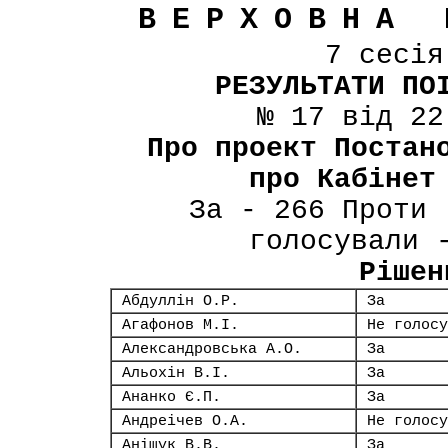
ВЕРХОВНА 
7 сесі
РЕЗУЛЬТАТИ ПО
№ 17 від 22
Про проект Постан
про Кабінет
За - 266 Проти 
голосували 
Рішен
Абдуллін О.Р.
За
Агафонов М.І.
Не голосу
Александровська А.О.
За
Альохін В.І.
За
Ананко Є.П.
За
Андреічев О.А.
Не голосу
Аніщук В.В.
За