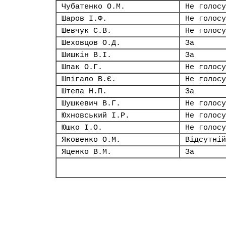
Чубатенко О.М.
Не голосу
Шаров І.Ф.
Не голосу
Шевчук С.В.
Не голосу
Шеховцов О.Д.
За
Шишкін В.І.
За
Шпак О.Г.
Не голосу
Шпігало В.Є.
Не голосу
Штепа Н.П.
За
Шушкевич В.Г.
Не голосу
Юхновський І.Р.
Не голосу
Юшко І.О.
Не голосу
Яковенко О.М.
Відсутній
Яценко В.М.
За