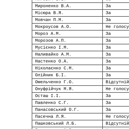
Мироненко В.А.
За
Місюра В.Я.
За
Мовчан П.М.
За
Мокроусов А.О.
Не голосу
Мороз А.М.
За
Морозов А.П.
За
Мусієнко І.М.
За
Наливайко А.М.
За
Настенко О.А.
За
Ніколаєнко С.М.
За
Олійник Б.І.
За
Омельченко Г.О.
Відсутній
Онуфрійчук М.Я.
Не голосу
Осташ І.І.
За
Павленко С.Г.
За
Панасовський О.Г.
За
Пасечна Л.Я.
Не голосу
Пашковський Л.Б.
Відсутній