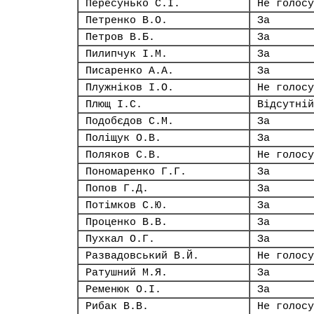
Пересунько С.І.
Не голосу
Петренко В.О.
За
Петров В.Б.
За
Пилипчук І.М.
За
Писаренко А.А.
За
Плужніков І.О.
Не голосу
Плющ І.С.
Відсутній
Подобєдов С.М.
За
Поліщук О.В.
За
Поляков С.В.
Не голосу
Пономаренко Г.Г.
За
Попов Г.Д.
За
Потімков С.Ю.
За
Проценко В.В.
За
Пухкал О.Г.
За
Развадовський В.Й.
Не голосу
Ратушний М.Я.
За
Ременюк О.І.
За
Рибак В.В.
Не голосу