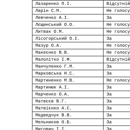
Лазаренко П.І.
Відсутній
Ларін С.М.
Не голосу
Левченко А.І.
За
Лєщинський О.О.
Не голосу
Литвак О.М.
Не голосу
Лісогорський О.І.
За
Мазур О.А.
Не голосу
Макеєнко В.В.
Не голосу
Малолітко І.Ф.
Відсутній
Манчуленко Г.М.
За
Марковська Н.С.
За
Мартиненко М.В.
Не голосу
Мартинюк А.І.
За
Марченко О.А.
За
Матвєєв В.Г.
За
Матвієнко А.С.
За
Медведчук В.В.
За
Мельников О.Б.
За
Мигович І.І.
За