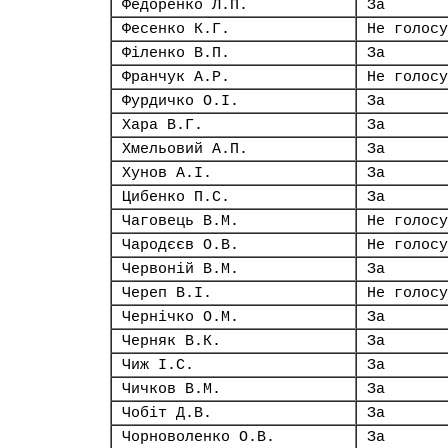
Федоренко Л.П.
За
Фесенко К.Г.
Не голосу
Філенко В.П.
За
Франчук А.Р.
Не голосу
Фурдичко О.І.
За
Хара В.Г.
За
Хмельовий А.П.
За
Хунов А.І.
За
Цибенко П.С.
За
Чаговець В.М.
Не голосу
Чародєєв О.В.
Не голосу
Червоній В.М.
За
Череп В.І.
Не голосу
Чернічко О.М.
За
Черняк В.К.
За
Чиж І.С.
За
Чичков В.М.
За
Чобіт Д.В.
За
Чорноволенко О.В.
За