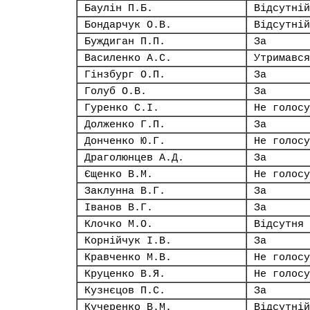
Баулін П.Б.
Відсутній
Бондарчук О.В.
Відсутній
Буждиган П.П.
За
Василенко А.С.
Утримався
Гінзбург О.П.
За
Голуб О.В.
За
Гуренко С.І.
Не голосу
Долженко Г.П.
За
Донченко Ю.Г.
Не голосу
Драголюнцев А.Д.
За
Єщенко В.М.
Не голосу
Заклунна В.Г.
За
Іванов В.Г.
За
Клочко М.О.
Відсутня
Корнійчук І.В.
За
Кравченко М.В.
Не голосу
Круценко В.Я.
Не голосу
Кузнєцов П.С.
За
Кучеренко В.М.
Відсутній