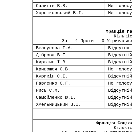
Салигін В.В.
Не голосу
Хорошковський В.І.
Не голосу
Фракція п
Кількі
За - 4 Проти - 0 Утрималис
Бєлоусова І.А.
Відсутня
Діброва В.Г.
Відсутній
Кирюшин І.В.
Відсутній
Кривошея С.В.
Не голосу
Курикін С.І.
Відсутній
Павленко С.Г.
Не голосу
Рись С.М.
Відсутній
Самойленко Ю.І.
Відсутній
Хмельницький В.І.
Відсутній
Фракція Соціа
Кількі