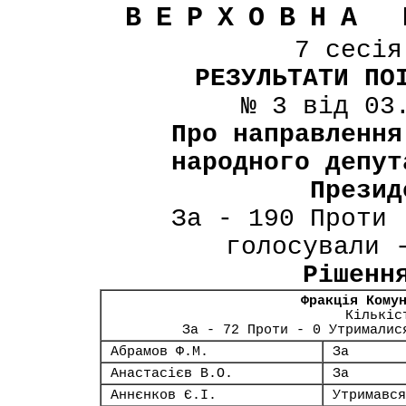
ВЕРХОВНА 
7 сесі
РЕЗУЛЬТАТИ ПО
№ 3 від 03
Про направлення
народного депут
Презид
За - 190 Проти 
голосували 
Рішенн
Фракція Кому
Кількіс
За - 72 Проти - 0 Утрималис
Абрамов Ф.М.
За
Анастасієв В.О.
За
Аннєнков Є.І.
Утримався