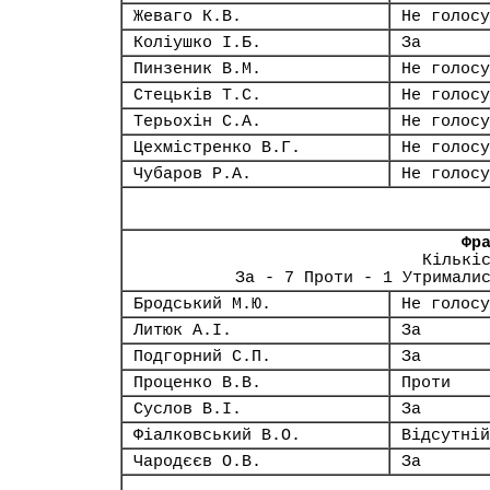
Жеваго К.В.
Не голосу
Коліушко І.Б.
За
Пинзеник В.М.
Не голосу
Стецьків Т.С.
Не голосу
Терьохін С.А.
Не голосу
Цехмістренко В.Г.
Не голосу
Чубаров Р.А.
Не голосу
Фр
Кількі
За - 7 Проти - 1 Утримали
Бродський М.Ю.
Не голосу
Литюк А.І.
За
Подгорний С.П.
За
Проценко В.В.
Проти
Суслов В.І.
За
Фіалковський В.О.
Відсутній
Чародєєв О.В.
За