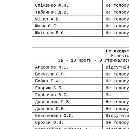
Спіженко Ю.П.
Не голосу
Табачник Д.В.
Не голосу
Чікал А.В.
Не голосу
Шпак О.Г.
Не голосу
Шпігало В.Є.
Не голосу
Не входя
Кількі
За - 10 Проти - 0 Утрималис
Агафонов М.І.
Відсутній
Безугла Л.Я.
Не голосу
Бойко Б.Ф.
Не голосу
Гавриш С.Б.
Не голосу
Горбачов В.С.
За
Довганчин Г.В.
Не голосу
Довгань С.В.
Не голосу
Єльяшкевич О.С.
Відсутній
Єрохін О.В.
Не голосу