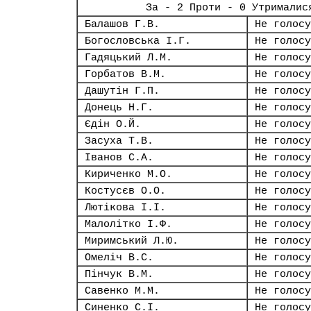
За - 2 Проти - 0 Утрималис
Балашов Г.В.
Не голосу
Богословська І.Г.
Не голосу
Гадяцький Л.М.
Не голосу
Горбатов В.М.
Не голосу
Дашутін Г.П.
Не голосу
Донець Н.Г.
Не голосу
Єдін О.Й.
Не голосу
Засуха Т.В.
Не голосу
Іванов С.А.
Не голосу
Кириченко М.О.
Не голосу
Костусєв О.О.
Не голосу
Лютікова І.І.
Не голосу
Малолітко І.Ф.
Не голосу
Миримський Л.Ю.
Не голосу
Омеліч В.С.
Не голосу
Пінчук В.М.
Не голосу
Савенко М.М.
Не голосу
Синенко С.І.
Не голосу