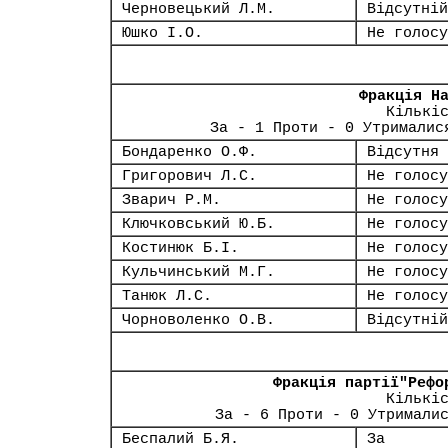
Черновецький Л.М.
Відсутній
Юшко І.О.
Не голосу
Фракція Н
Кількі
За - 1 Проти - 0 Утрималис
Бондаренко О.Ф.
Відсутня
Григорович Л.С.
Не голосу
Зварич Р.М.
Не голосу
Ключковський Ю.Б.
Не голосу
Костинюк Б.І.
Не голосу
Кульчинський М.Г.
Не голосу
Танюк Л.С.
Не голосу
Чорноволенко О.В.
Відсутній
Фракція партії"Рефо
Кількі
За - 6 Проти - 0 Утримали
Беспалий Б.Я.
За