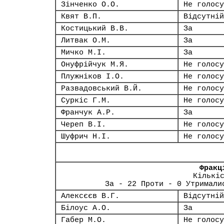
Зінченко О.О.
Не голосу
Квят В.П.
Відсутній
Костицький В.В.
За
Литвак О.М.
За
Мичко М.І.
За
Онуфрійчук М.Я.
Не голосу
Плужніков І.О.
Не голосу
Развадовський В.Й.
Не голосу
Суркіс Г.М.
Не голосу
Франчук А.Р.
За
Череп В.І.
Не голосу
Шуфрич Н.І.
Не голосу
Фракц
Кількі
За - 22 Проти - 0 Утримали
Алексєєв В.Г.
Відсутній
Білоус А.О.
За
Габер М.О.
Не голосу