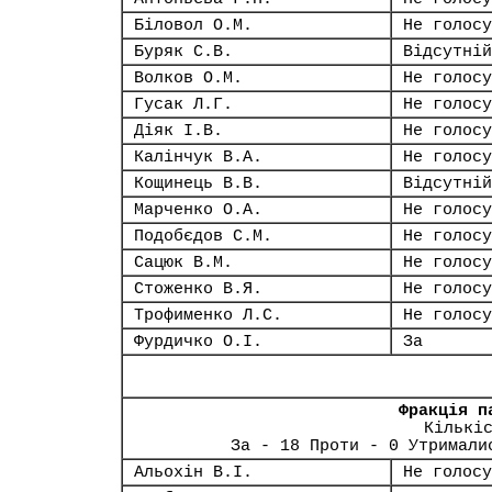
Біловол О.М.
Не голосу
Буряк С.В.
Відсутній
Волков О.М.
Не голосу
Гусак Л.Г.
Не голосу
Діяк І.В.
Не голосу
Калінчук В.А.
Не голосу
Кощинець В.В.
Відсутній
Марченко О.А.
Не голосу
Подобєдов С.М.
Не голосу
Сацюк В.М.
Не голосу
Стоженко В.Я.
Не голосу
Трофименко Л.С.
Не голосу
Фурдичко О.І.
За
Фракція п
Кількі
За - 18 Проти - 0 Утримали
Альохін В.І.
Не голосу