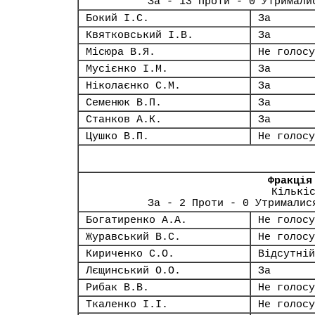
За - 13 Проти - 0 Утримали
Бокий І.С.
За
Квятковський І.В.
За
Місюра В.Я.
Не голосу
Мусієнко І.М.
За
Ніколаєнко С.М.
За
Семенюк В.П.
За
Станков А.К.
За
Цушко В.П.
Не голосу
Фракція
Кількі
За - 2 Проти - 0 Утрималис
Богатиренко А.А.
Не голосу
Журавський В.С.
Не голосу
Кириченко С.О.
Відсутній
Лєщинський О.О.
За
Рибак В.В.
Не голосу
Ткаленко І.І.
Не голосу