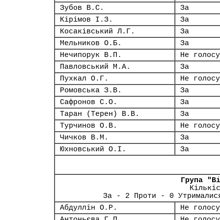
Зубов В.С.
За
Кірімов І.З.
За
Косаківський Л.Г.
За
Мельников О.Б.
За
Нечипорук В.П.
Не голосу
Павловський М.А.
За
Пухкал О.Г.
Не голосу
Ромовська З.В.
За
Сафронов С.О.
За
Таран (Терен) В.В.
За
Турчинов О.В.
Не голосу
Чичков В.М.
За
Юхновський О.І.
За
Група "В
Кількі
За - 2 Проти - 0 Утрималис
Абдуллін О.Р.
Не голосу
Антоньєва Г.П.
Не голосу