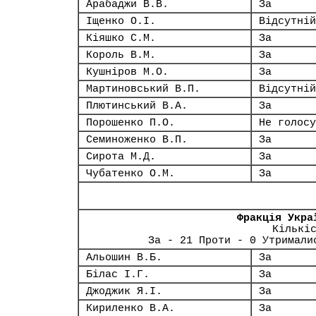
Арабаджи В.В.
За
Іщенко О.І.
Відсутній
Кіяшко С.М.
За
Король В.М.
За
Кушніров М.О.
За
Мартиновський В.П.
Відсутній
Плютинський В.А.
За
Порошенко П.О.
Не голосу
Семиноженко В.П.
За
Сирота М.Д.
За
Чубатенко О.М.
За
Фракція Укра
Кількі
За - 21 Проти - 0 Утримали
Альошин В.Б.
За
Білас І.Г.
За
Джоджик Я.І.
За
Кириленко В.А.
За