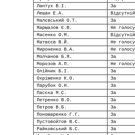
Лантух В.І.
За
Лешан Е.А.
Відсутній
Малєвський О.Т.
За
Мармазов Є.В.
Не голосу
Масенко О.М.
Відсутній
Матвєєв В.Й.
Не голосу
Мироненко В.А.
Не голосу
Молчанов Б.Я.
За
Морозов А.П.
Не голосу
Олійник Б.І.
За
Охріменко К.О.
За
Парубок О.Н.
За
Пасєка М.С.
За
Петренко В.О.
За
Петров В.Б.
За
Пономаренко Г.Г.
За
Пустовойтов В.С.
За
Райковський Б.С.
За