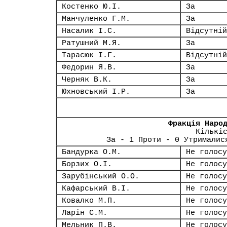
Костенко Ю.І.
За
Манчуленко Г.М.
За
Насалик І.С.
Відсутній
Ратушний М.Я.
За
Тарасюк І.Г.
Відсутній
Федорин Я.В.
За
Черняк В.К.
За
Юхновський І.Р.
За
Фракція Наро
Кількі
За - 1 Проти - 0 Утрималис
Бандурка О.М.
Не голосу
Борзих О.І.
Не голосу
Зарубінський О.О.
Не голосу
Кафарський В.І.
Не голосу
Ковалко М.П.
Не голосу
Ларін С.М.
Не голосу
Мельник П.В.
Не голосу