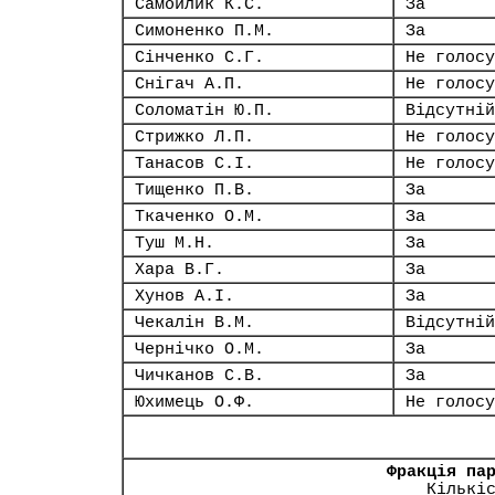
Самойлик К.С.
За
Симоненко П.М.
За
Сінченко С.Г.
Не голосу
Снігач А.П.
Не голосу
Соломатін Ю.П.
Відсутній
Стрижко Л.П.
Не голосу
Танасов С.І.
Не голосу
Тищенко П.В.
За
Ткаченко О.М.
За
Туш М.Н.
За
Хара В.Г.
За
Хунов А.І.
За
Чекалін В.М.
Відсутній
Чернічко О.М.
За
Чичканов С.В.
За
Юхимець О.Ф.
Не голосу
Фракція па
Кількі