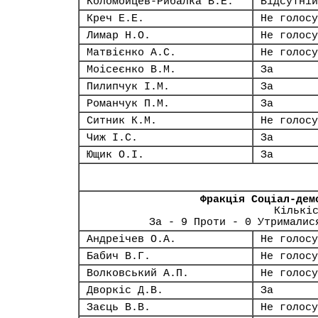
Коломойцев-Рибалка В.Е.
Відсутній
Креч Е.Е.
Не голосу
Лимар Н.О.
Не голосу
Матвієнко А.С.
Не голосу
Моісеєнко В.М.
За
Пилипчук І.М.
За
Романчук П.М.
За
Ситник К.М.
Не голосу
Чиж І.С.
За
Ющик О.І.
За
Фракція Соціал-дем
Кількі
За - 9 Проти - 0 Утрималис
Андреічев О.А.
Не голосу
Бабич В.Г.
Не голосу
Волковський А.П.
Не голосу
Дворкіс Д.В.
За
Заєць В.В.
Не голосу