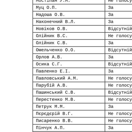
Мостіпан У.М.
Не голосу
Муц О.П.
За
Надоша О.В.
За
Наконечний В.Л.
За
Новіков О.В.
Відсутній
Олійник В.С.
Не голосу
Олійник С.В.
За
Омельченко О.О.
Відсутній
Орлов А.В.
За
Осика С.Г.
Відсутній
Павленко Е.І.
За
Павловський А.М.
Не голосу
Парубій А.В.
Не голосу
Пашинський С.В.
Відсутній
Перестенко М.В.
Не голосу
Петрук М.М.
За
Пєрєдєрій В.Г.
Не голосу
Писаренко В.В.
Не голосу
Пінчук А.П.
За