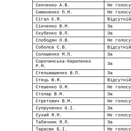
Сенченко А.В.
Не голосу
Симоненко П.М.
Не голосу
Сігал Є.Я.
Відсутній
Сінченко В.М.
За
Скубенко В.П.
За
Слободян О.В.
Не голосу
Соболєв С.В.
Відсутній
Солошенко М.П.
За
Сорочинська-Кириленко
За
Р.М.
Стельмашенко В.П.
За
Стець Ю.Я.
Відсутній
Стешенко О.М.
Не голосу
Столар В.М.
За
Стретович В.М.
Не голосу
Супруненко О.І.
За
Сухий Я.М.
Не голосу
Табачник Я.П.
За
Тарасюк Б.І.
Не голосу