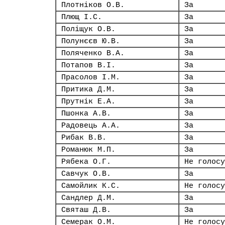
Плотніков О.В.
За
Плющ І.С.
За
Поліщук О.В.
За
Полунєєв Ю.В.
За
Поляченко В.А.
За
Потапов В.І.
За
Прасолов І.М.
За
Притика Д.М.
За
Прутнік Е.А.
За
Пшонка А.В.
За
Радовець А.А.
За
Рибак В.В.
За
Романюк М.П.
За
Рябека О.Г.
Не голосу
Савчук О.В.
За
Самойлик К.С.
Не голосу
Сандлер Д.М.
За
Святаш Д.В.
За
Семерак О.М.
Не голосу