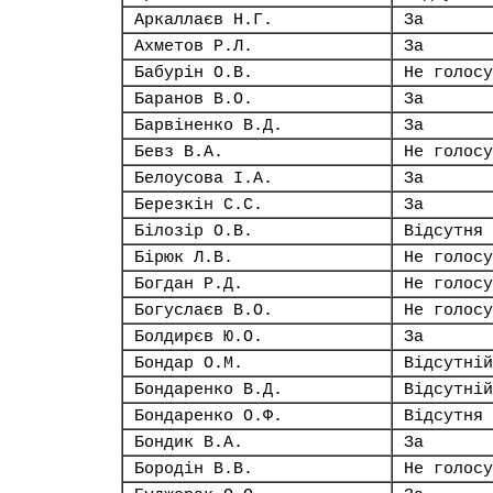
Аркаллаєв Н.Г.
За
Ахметов Р.Л.
За
Бабурін О.В.
Не голосу
Баранов В.О.
За
Барвіненко В.Д.
За
Бевз В.А.
Не голосу
Белоусова І.А.
За
Березкін С.С.
За
Білозір О.В.
Відсутня
Бірюк Л.В.
Не голосу
Богдан Р.Д.
Не голосу
Богуслаєв В.О.
Не голосу
Болдирєв Ю.О.
За
Бондар О.М.
Відсутній
Бондаренко В.Д.
Відсутній
Бондаренко О.Ф.
Відсутня
Бондик В.А.
За
Бородін В.В.
Не голосу