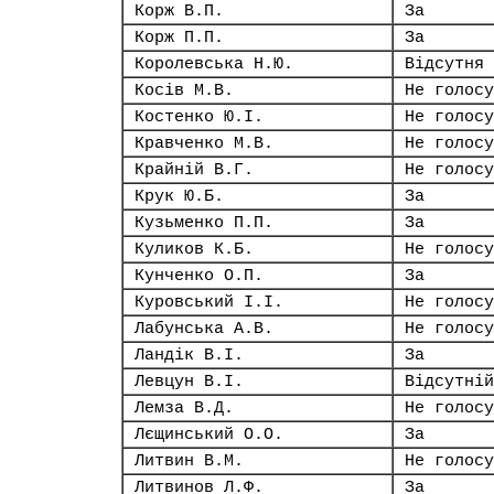
Корж В.П.
За
Корж П.П.
За
Королевська Н.Ю.
Відсутня
Косів М.В.
Не голосу
Костенко Ю.І.
Не голосу
Кравченко М.В.
Не голосу
Крайній В.Г.
Не голосу
Крук Ю.Б.
За
Кузьменко П.П.
За
Куликов К.Б.
Не голосу
Кунченко О.П.
За
Куровський І.І.
Не голосу
Лабунська А.В.
Не голосу
Ландік В.І.
За
Левцун В.І.
Відсутній
Лемза В.Д.
Не голосу
Лєщинський О.О.
За
Литвин В.М.
Не голосу
Литвинов Л.Ф.
За