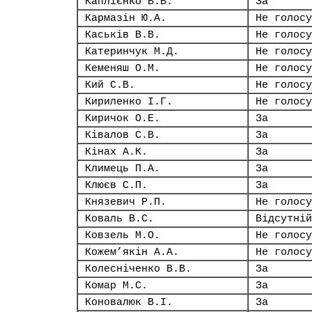
Каплієнко В.В.
За
Кармазін Ю.А.
Не голосу
Каськів В.В.
Не голосу
Катеринчук М.Д.
Не голосу
Кеменяш О.М.
Не голосу
Кий С.В.
Не голосу
Кириленко І.Г.
Не голосу
Киричок О.Е.
За
Ківалов С.В.
За
Кінах А.К.
За
Климець П.А.
За
Клюєв С.П.
За
Князевич Р.П.
Не голосу
Коваль В.С.
Відсутній
Ковзель М.О.
Не голосу
Кожем’якін А.А.
Не голосу
Колесніченко В.В.
За
Комар М.С.
За
Коновалюк В.І.
За