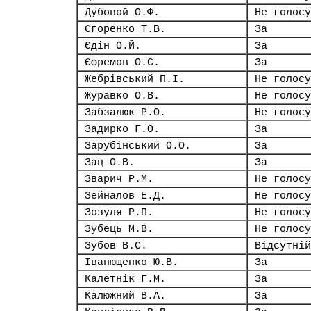
Дубовой О.Ф.
Не голосу
Єгоренко Т.В.
За
Єдін О.Й.
За
Єфремов О.С.
За
Жебрівський П.І.
Не голосу
Журавко О.В.
Не голосу
Забзалюк Р.О.
Не голосу
Задирко Г.О.
За
Зарубінський О.О.
За
Зац О.В.
За
Зварич Р.М.
Не голосу
Зейналов Е.Д.
Не голосу
Зозуля Р.П.
Не голосу
Зубець М.В.
Не голосу
Зубов В.С.
Відсутній
Іванющенко Ю.В.
За
Калетнік Г.М.
За
Калюжний В.А.
За