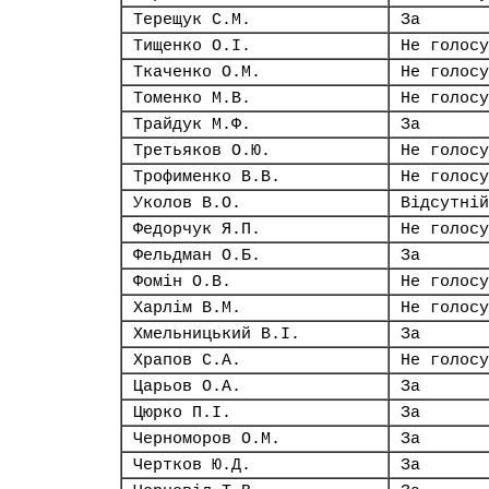
Терещук С.М.
За
Тищенко О.І.
Не голосу
Ткаченко О.М.
Не голосу
Томенко М.В.
Не голосу
Трайдук М.Ф.
За
Третьяков О.Ю.
Не голосу
Трофименко В.В.
Не голосу
Уколов В.О.
Відсутній
Федорчук Я.П.
Не голосу
Фельдман О.Б.
За
Фомін О.В.
Не голосу
Харлім В.М.
Не голосу
Хмельницький В.І.
За
Храпов С.А.
Не голосу
Царьов О.А.
За
Цюрко П.І.
За
Черноморов О.М.
За
Чертков Ю.Д.
За