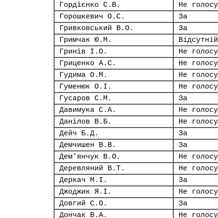
Гордієнко С.В.
Не голосу
Горошкевич О.С.
За
Гривковський В.О.
За
Гримчак Ю.М.
Відсутній
Гринів І.О.
Не голосу
Гриценко А.С.
Не голосу
Гудима О.М.
Не голосу
Гуменюк О.І.
Не голосу
Гусаров С.М.
За
Давимука С.А.
Не голосу
Данілов В.Б.
Не голосу
Дейч Б.Д.
За
Демчишен В.В.
За
Дем’янчук В.О.
Не голосу
Деревляний В.Т.
Не голосу
Деркач М.І.
За
Джоджик Я.І.
Не голосу
Довгий С.О.
За
Дончак В.А.
Не голосу