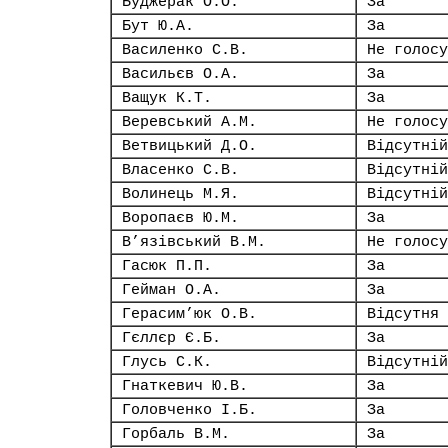
Буджерак О.О.
За
Бут Ю.А.
За
Василенко С.В.
Не голосу
Васильєв О.А.
За
Ващук К.Т.
За
Веревський А.М.
Не голосу
Ветвицький Д.О.
Відсутній
Власенко С.В.
Відсутній
Волинець М.Я.
Відсутній
Воропаєв Ю.М.
За
В’язівський В.М.
Не голосу
Гасюк П.П.
За
Гейман О.А.
За
Герасим’юк О.В.
Відсутня
Гєллєр Є.Б.
За
Глусь С.К.
Відсутній
Гнаткевич Ю.В.
За
Головченко І.Б.
За
Горбаль В.М.
За