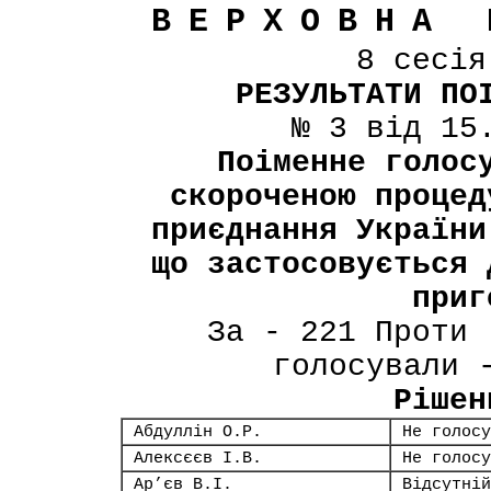
ВЕРХОВНА 
8 сесі
РЕЗУЛЬТАТИ ПО
№ 3 від 15
Поіменне голос
скороченою процед
приєднання України
що застосовується 
приг
За - 221 Проти 
голосували 
Рішен
Абдуллін О.Р.
Не голосу
Алексєєв І.В.
Не голосу
Ар’єв В.І.
Відсутній