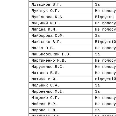
Літвінов В.Г.
За
Лукашук О.Г.
Не голосу
Лук’янова К.Є.
Відсутня
Луцький М.Г.
Не голосу
Ляпіна К.М.
Не голосу
Майборода С.Ф.
За
Макієнко В.П.
Відсутній
Маліч О.В.
Не голосу
Маньковський Г.В.
За
Мартиненко М.В.
Не голосу
Марущенко В.С.
Не голосу
Матвєєв В.Й.
Не голосу
Матчук В.Й.
Відсутній
Мельник С.А.
За
Мироненко М.І.
За
Міщенко С.Г.
Не голосу
Мойсик В.Р.
Не голосу
Мороко Ю.М.
За