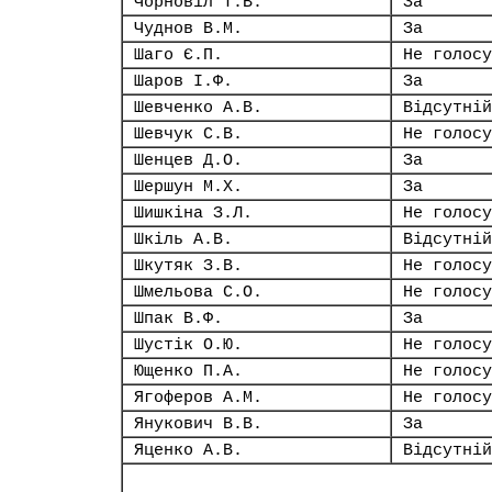
Чорновіл Т.В.
За
Чуднов В.М.
За
Шаго Є.П.
Не голосу
Шаров І.Ф.
За
Шевченко А.В.
Відсутній
Шевчук С.В.
Не голосу
Шенцев Д.О.
За
Шершун М.Х.
За
Шишкіна З.Л.
Не голосу
Шкіль А.В.
Відсутній
Шкутяк З.В.
Не голосу
Шмельова С.О.
Не голосу
Шпак В.Ф.
За
Шустік О.Ю.
Не голосу
Ющенко П.А.
Не голосу
Ягоферов А.М.
Не голосу
Янукович В.В.
За
Яценко А.В.
Відсутній