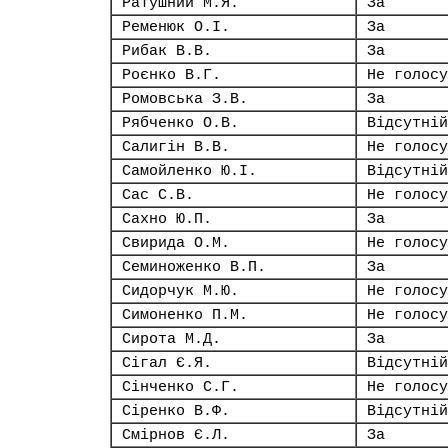
Ратушний М.Я.
За
Ременюк О.І.
За
Рибак В.В.
За
Роєнко В.Г.
Не голосу
Ромовська З.В.
За
Рябченко О.В.
Відсутній
Салигін В.В.
Не голосу
Самойленко Ю.І.
Відсутній
Сас С.В.
Не голосу
Сахно Ю.П.
За
Свирида О.М.
Не голосу
Семиноженко В.П.
За
Сидорчук М.Ю.
Не голосу
Симоненко П.М.
Не голосу
Сирота М.Д.
За
Сігал Є.Я.
Відсутній
Сінченко С.Г.
Не голосу
Сіренко В.Ф.
Відсутній
Смірнов Є.Л.
За