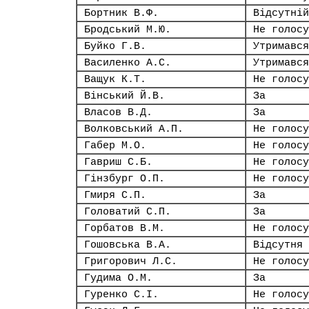
Бортник В.Ф.
Відсутній
Бродський М.Ю.
Не голосу
Буйко Г.В.
Утримався
Василенко А.С.
Утримався
Ващук К.Т.
Не голосу
Вінський Й.В.
За
Власов В.Д.
За
Волковський А.П.
Не голосу
Габер М.О.
Не голосу
Гавриш С.Б.
Не голосу
Гінзбург О.П.
Не голосу
Гмиря С.П.
За
Головатий С.П.
За
Горбатов В.М.
Не голосу
Гошовська В.А.
Відсутня
Григорович Л.С.
Не голосу
Гудима О.М.
За
Гуренко С.І.
Не голосу