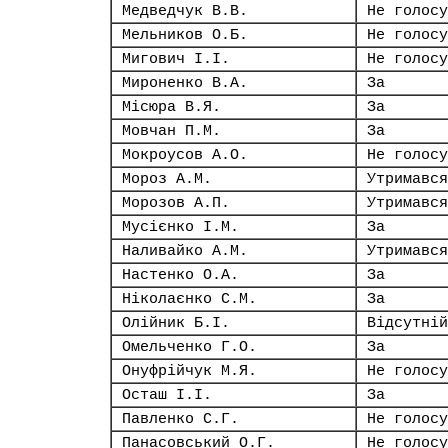
Медведчук В.В.
Не голосу
Мельников О.Б.
Не голосу
Мигович І.І.
Не голосу
Мироненко В.А.
За
Місюра В.Я.
За
Мовчан П.М.
За
Мокроусов А.О.
Не голосу
Мороз А.М.
Утримався
Морозов А.П.
Утримався
Мусієнко І.М.
За
Наливайко А.М.
Утримався
Настенко О.А.
За
Ніколаєнко С.М.
За
Олійник Б.І.
Відсутній
Омельченко Г.О.
За
Онуфрійчук М.Я.
Не голосу
Осташ І.І.
За
Павленко С.Г.
Не голосу
Панасовський О.Г.
Не голосу