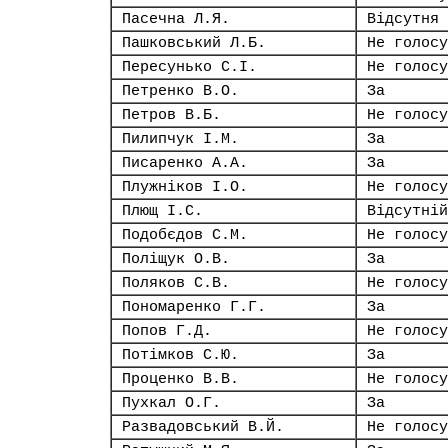
Пасечна Л.Я.
Відсутня
Пашковський Л.Б.
Не голосу
Пересунько С.І.
Не голосу
Петренко В.О.
За
Петров В.Б.
Не голосу
Пилипчук І.М.
За
Писаренко А.А.
За
Плужніков І.О.
Не голосу
Плющ І.С.
Відсутній
Подобєдов С.М.
Не голосу
Поліщук О.В.
За
Поляков С.В.
Не голосу
Пономаренко Г.Г.
За
Попов Г.Д.
Не голосу
Потімков С.Ю.
За
Проценко В.В.
Не голосу
Пухкал О.Г.
За
Развадовський В.Й.
Не голосу