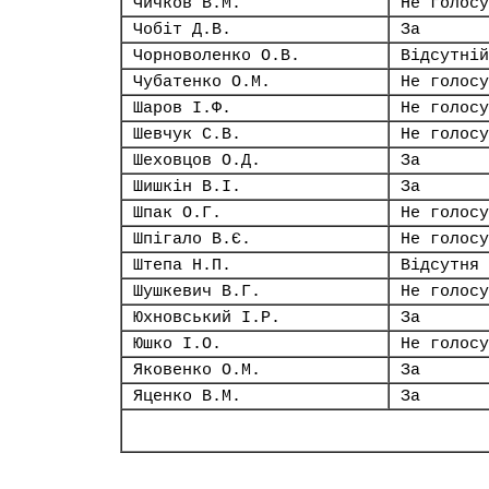
Чичков В.М.
Не голосу
Чобіт Д.В.
За
Чорноволенко О.В.
Відсутній
Чубатенко О.М.
Не голосу
Шаров І.Ф.
Не голосу
Шевчук С.В.
Не голосу
Шеховцов О.Д.
За
Шишкін В.І.
За
Шпак О.Г.
Не голосу
Шпігало В.Є.
Не голосу
Штепа Н.П.
Відсутня
Шушкевич В.Г.
Не голосу
Юхновський І.Р.
За
Юшко І.О.
Не голосу
Яковенко О.М.
За
Яценко В.М.
За