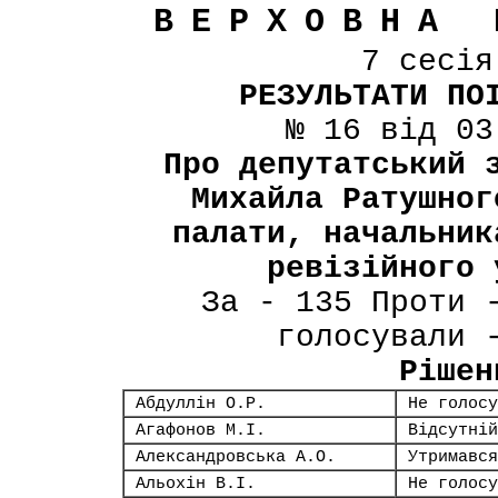
ВЕРХОВНА 
7 сесі
РЕЗУЛЬТАТИ ПО
№ 16 від 03
Про депутатський 
Михайла Ратушног
палати, начальник
ревізійного 
За - 135 Проти 
голосували 
Рішен
Абдуллін О.Р.
Не голосу
Агафонов М.І.
Відсутній
Александровська А.О.
Утримався
Альохін В.І.
Не голосу