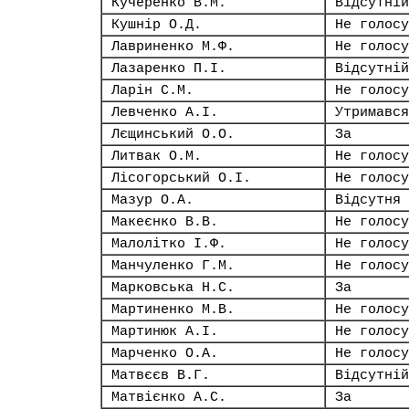
Кучеренко В.М.
Відсутній
Кушнір О.Д.
Не голосу
Лавриненко М.Ф.
Не голосу
Лазаренко П.І.
Відсутній
Ларін С.М.
Не голосу
Левченко А.І.
Утримався
Лєщинський О.О.
За
Литвак О.М.
Не голосу
Лісогорський О.І.
Не голосу
Мазур О.А.
Відсутня
Макеєнко В.В.
Не голосу
Малолітко І.Ф.
Не голосу
Манчуленко Г.М.
Не голосу
Марковська Н.С.
За
Мартиненко М.В.
Не голосу
Мартинюк А.І.
Не голосу
Марченко О.А.
Не голосу
Матвєєв В.Г.
Відсутній
Матвієнко А.С.
За