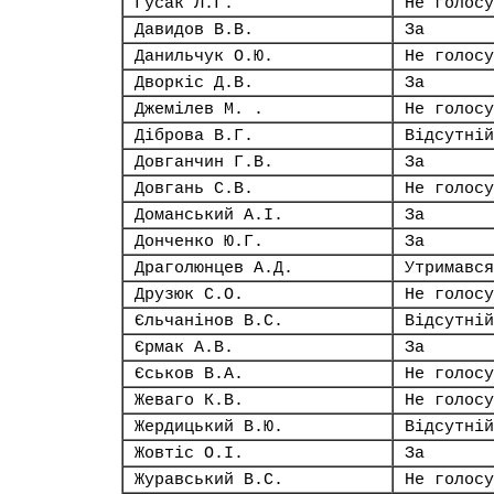
Гусак Л.Г.
Не голосу
Давидов В.В.
За
Данильчук О.Ю.
Не голосу
Дворкіс Д.В.
За
Джемілев М. .
Не голосу
Діброва В.Г.
Відсутній
Довганчин Г.В.
За
Довгань С.В.
Не голосу
Доманський А.І.
За
Донченко Ю.Г.
За
Драголюнцев А.Д.
Утримався
Друзюк С.О.
Не голосу
Єльчанінов В.С.
Відсутній
Єрмак А.В.
За
Єськов В.А.
Не голосу
Жеваго К.В.
Не голосу
Жердицький В.Ю.
Відсутній
Жовтіс О.І.
За
Журавський В.С.
Не голосу