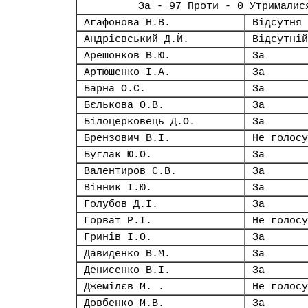
За - 97 Проти - 0 Утрималис
Агафонова Н.В.
Відсутня
Андрієвський Д.Й.
Відсутній
Арешонков В.Ю.
За
Артюшенко І.А.
За
Барна О.С.
За
Бєлькова О.В.
За
Білоцерковець Д.О.
За
Брензович В.І.
Не голосу
Буглак Ю.О.
За
Валентиров С.В.
За
Вінник І.Ю.
За
Голубов Д.І.
За
Горват Р.І.
Не голосу
Гринів І.О.
За
Давиденко В.М.
За
Денисенко В.І.
За
Джемілєв М. .
Не голосу
Довбенко М.В.
За