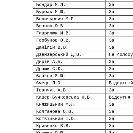
Бондар М.Л.
За
Бурбак М.Ю.
За
Величкович М.Р.
За
Вознюк Ю.В.
За
Гаврилюк М.В.
За
Горбунов О.В.
За
Данілін В.Ю.
За
Дзензерський Д.В.
Не голосу
Дирів А.Б.
За
Драюк С.Є.
За
Єдаков Я.Ю.
За
Ємець Л.О.
Відсутній
Іванчук А.В.
За
Кацер-Бучковська Н.В.
Відсутня
Княжицький М.Л.
За
Колганова О.В.
За
Котвіцький І.О.
За
Кривенко В.В.
За