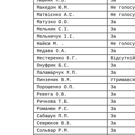
Люшняк М.В.
За
Македон Ю.М.
Не голосу
Матвієнко А.С.
Не голосу
Матузко О.О.
За
Мельник С.І.
За
Мельничук І.І.
За
Найєм М. .
Не голосу
Недава О.А.
За
Нестеренко В.Г.
Відсутній
Онуфрик Б.С.
За
Паламарчук М.П.
За
Пинзеник В.М.
Утримався
Порошенко О.П.
За
Ревега О.В.
За
Ричкова Т.Б.
За
Романюк Р.С.
За
Сабашук П.П.
За
Севрюков В.В.
За
Сольвар Р.М.
За