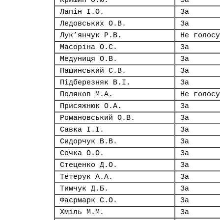
Кришин О.Ю.
За
Лапін І.О.
За
Ледовських О.В.
За
Лук’янчук Р.В.
Не голосу
Масоріна О.С.
За
Медуниця О.В.
За
Пашинський С.В.
За
Підберезняк В.І.
За
Поляков М.А.
Не голосу
Присяжнюк О.А.
За
Романовський О.В.
За
Савка І.І.
За
Сидорчук В.В.
За
Сочка О.О.
За
Стеценко Д.О.
За
Тетерук А.А.
За
Тимчук Д.Б.
За
Фаєрмарк С.О.
За
Хміль М.М.
За