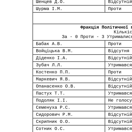
Шенцев Д.О.
Відсутній
Шурма І.М.
Проти
Фракція Політичної 
Кількі
За - 0 Проти - 3 Утрималис
Бабак А.В.
Проти
Войціцька В.М.
Відсутня
Діденко І.А.
Відсутній
Зубач Л.Л.
Утримався
Костенко П.П.
Проти
Маркевич Я.В.
Відсутній
Опанасенко О.В.
Відсутній
Пастух Т.Т.
Утримався
Подоляк І.І.
Не голосу
Семенуха Р.С.
Утримався
Сидорович Р.М.
Відсутній
Скрипник О.О.
Відсутній
Сотник О.С.
Утримався