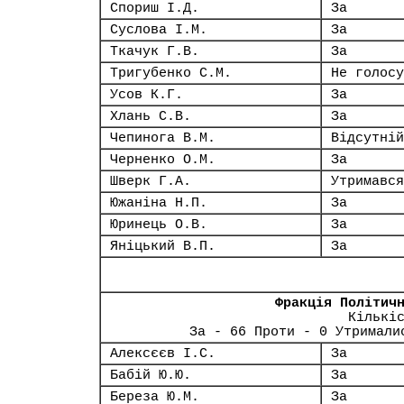
Спориш І.Д.
За
Суслова І.М.
За
Ткачук Г.В.
За
Тригубенко С.М.
Не голосу
Усов К.Г.
За
Хлань С.В.
За
Чепинога В.М.
Відсутній
Черненко О.М.
За
Шверк Г.А.
Утримався
Южаніна Н.П.
За
Юринець О.В.
За
Яніцький В.П.
За
Фракція Політич
Кількі
За - 66 Проти - 0 Утримали
Алексєєв І.С.
За
Бабій Ю.Ю.
За
Береза Ю.М.
За