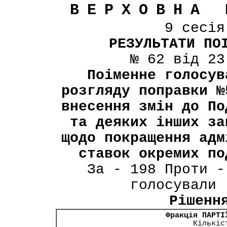
ВЕРХОВНА 
9 сесі
РЕЗУЛЬТАТИ ПО
№ 62 від 23
Поіменне голосув
розгляду поправки №
внесення змін до По
та деяких інших за
щодо покращення адм
ставок окремих по
За - 198 Проти -
голосували 
Рішенн
Фракція ПАРТІ
Кількіс