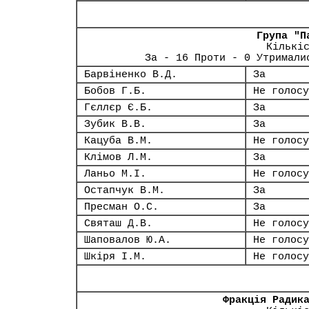
Група "П
Кількі
За - 16 Проти - 0 Утримали
Барвіненко В.Д.
За
Бобов Г.Б.
Не голосу
Гєллєр Є.Б.
За
Зубик В.В.
За
Кацуба В.М.
Не голосу
Клімов Л.М.
За
Ланьо М.І.
Не голосу
Остапчук В.М.
За
Пресман О.С.
За
Святаш Д.В.
Не голосу
Шаповалов Ю.А.
Не голосу
Шкіря І.М.
Не голосу
Фракція Радик