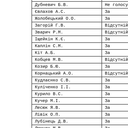
Дубневич Б.В.
Не голосу
Євлахов А.С.
За
Жолобецький О.О.
За
Загорій Г.В.
Відсутній
Зварич Р.М.
Відсутній
Іщейкін К.Є.
За
Каплін С.М.
За
Кіт А.Б.
За
Кобцев М.В.
Відсутній
Козир Б.Ю.
За
Корнацький А.О.
Відсутній
Кудлаєнко С.В.
За
Куліченко І.І.
За
Курило В.С.
За
Кучер М.І.
За
Лесюк Я.В.
За
Лівік О.П.
За
Лубінець Д.В.
За