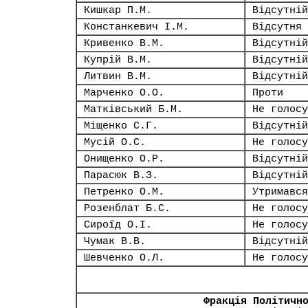
Кишкар П.М.
Відсутній
Констанкевич І.М.
Відсутня
Кривенко В.М.
Відсутній
Купрій В.М.
Відсутній
Литвин В.М.
Відсутній
Марченко О.О.
Проти
Матківський Б.М.
Не голосу
Міщенко С.Г.
Відсутній
Мусій О.С.
Не голосу
Онищенко О.Р.
Відсутній
Парасюк В.З.
Відсутній
Петренко О.М.
Утримався
Розенблат Б.С.
Не голосу
Сироїд О.І.
Не голосу
Чумак В.В.
Відсутній
Шевченко О.Л.
Не голосу
Фракція Політичн