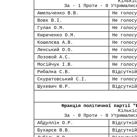
Кількі
За - 1 Проти - 0 Утрималис
Амельченко В.В.
Не голосу
Вовк В.І.
Не голосу
Гулак О.М.
Не голосу
Кириченко О.М.
Не голосу
Кошелєва А.В.
Не голосу
Ленський О.О.
Не голосу
Лозовой А.С.
Не голосу
Мосійчук І.В.
Не голосу
Рибалка С.В.
Відсутній
Скуратовський С.І.
Не голосу
Шухевич Ю.Р.
Відсутній
Фракція політичної партії "
Кількі
За - 0 Проти - 0 Утрималис
Абдуллін О.Р.
Відсутній
Бухарєв В.В.
Відсутній