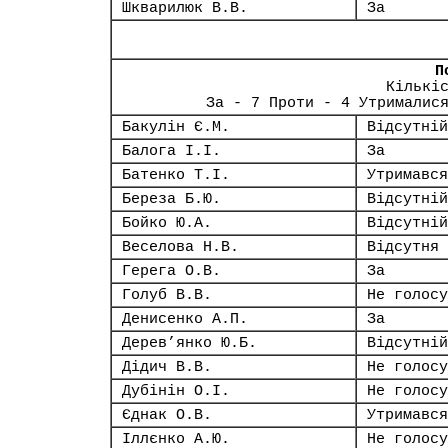
Шкварилюк В.В.
За
П
Кількі
За - 7 Проти - 4 Утрималис
Бакулін Є.М.
Відсутній
Балога І.І.
За
Батенко Т.І.
Утримався
Береза Б.Ю.
Відсутній
Бойко Ю.А.
Відсутній
Веселова Н.В.
Відсутня
Герега О.В.
За
Голуб В.В.
Не голосу
Денисенко А.П.
За
Дерев’янко Ю.Б.
Відсутній
Дідич В.В.
Не голосу
Дубінін О.І.
Не голосу
Єднак О.В.
Утримався
Іллєнко А.Ю.
Не голосу