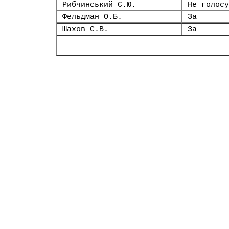
Рибчинський Є.Ю.
Не голосу
Фельдман О.Б.
За
Шахов С.В.
За