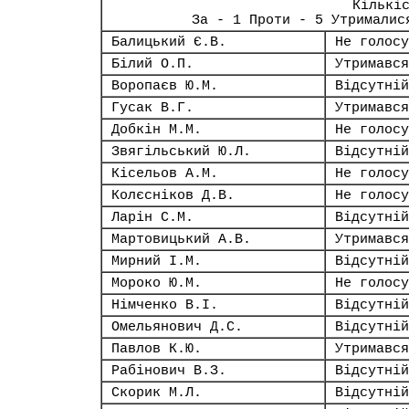
Кількі
За - 1 Проти - 5 Утрималис
Балицький Є.В.
Не голосу
Білий О.П.
Утримався
Воропаєв Ю.М.
Відсутній
Гусак В.Г.
Утримався
Добкін М.М.
Не голосу
Звягільський Ю.Л.
Відсутній
Кісельов А.М.
Не голосу
Колєсніков Д.В.
Не голосу
Ларін С.М.
Відсутній
Мартовицький А.В.
Утримався
Мирний І.М.
Відсутній
Мороко Ю.М.
Не голосу
Німченко В.І.
Відсутній
Омельянович Д.С.
Відсутній
Павлов К.Ю.
Утримався
Рабінович В.З.
Відсутній
Скорик М.Л.
Відсутній