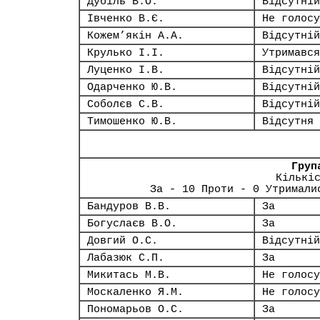
Дубіль В.О.
Відсутній
Івченко В.Є.
Не голосу
Кожем’якін А.А.
Відсутній
Крулько І.І.
Утримався
Луценко І.В.
Відсутній
Одарченко Ю.В.
Відсутній
Соболєв С.В.
Відсутній
Тимошенко Ю.В.
Відсутня
Груп
Кількі
За - 10 Проти - 0 Утримали
Бандуров В.В.
За
Богуслаєв В.О.
За
Довгий О.С.
Відсутній
Лабазюк С.П.
За
Микитась М.В.
Не голосу
Москаленко Я.М.
Не голосу
Пономарьов О.С.
За