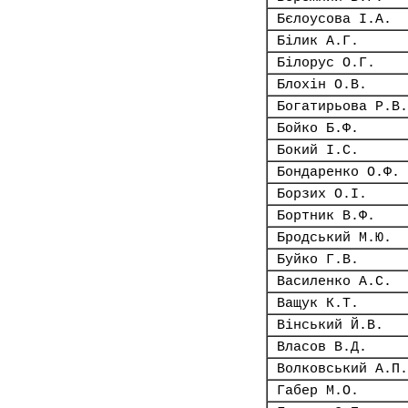
Бєлоусова І.А.
Білик А.Г.
Білорус О.Г.
Блохін О.В.
Богатирьова Р.В.
Бойко Б.Ф.
Бокий І.С.
Бондаренко О.Ф.
Борзих О.І.
Бортник В.Ф.
Бродський М.Ю.
Буйко Г.В.
Василенко А.С.
Ващук К.Т.
Вінський Й.В.
Власов В.Д.
Волковський А.П.
Габер М.О.