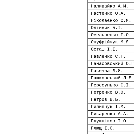
Наливайко А.М.
Настенко О.А.
Ніколаєнко С.М.
Олійник Б.І.
Омельченко Г.О.
Онуфрійчук М.Я.
Осташ І.І.
Павленко С.Г.
Панасовський О.Г
Пасечна Л.Я.
Пашковський Л.Б.
Пересунько С.І.
Петренко В.О.
Петров В.Б.
Пилипчук І.М.
Писаренко А.А.
Плужніков І.О.
Плющ І.С.