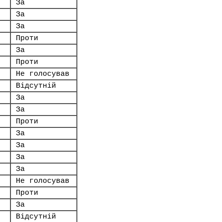
За
За
За
Проти
За
Проти
Не голосував
Відсутній
За
За
Проти
За
За
За
За
Не голосував
Проти
За
Відсутній