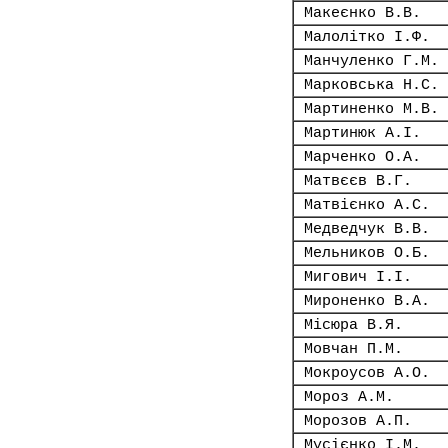
Макеєнко В.В.
Малолітко І.Ф.
Манчуленко Г.М.
Марковська Н.С.
Мартиненко М.В.
Мартинюк А.І.
Марченко О.А.
Матвєєв В.Г.
Матвієнко А.С.
Медведчук В.В.
Мельников О.Б.
Мигович І.І.
Мироненко В.А.
Місюра В.Я.
Мовчан П.М.
Мокроусов А.О.
Мороз А.М.
Морозов А.П.
Мусієнко І.М.