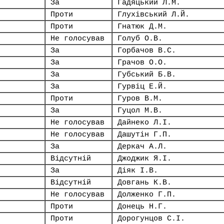
За
Гадяцький Л.М.
Проти
Глухівський Л.Й.
Проти
Гнатюк Д.М.
Не голосував
Голуб О.В.
За
Горбачов В.С.
За
Грачов О.О.
За
Губський Б.В.
За
Гурвіц Е.Й.
Проти
Гуров В.М.
За
Гуцол М.В.
Не голосував
Дайнеко Л.І.
Не голосував
Дашутін Г.П.
За
Деркач А.Л.
Відсутній
Джоджик Я.І.
За
Діяк І.В.
Відсутній
Довгань К.В.
Не голосував
Долженко Г.П.
Проти
Донець Н.Г.
Проти
Дорогунцов С.І.