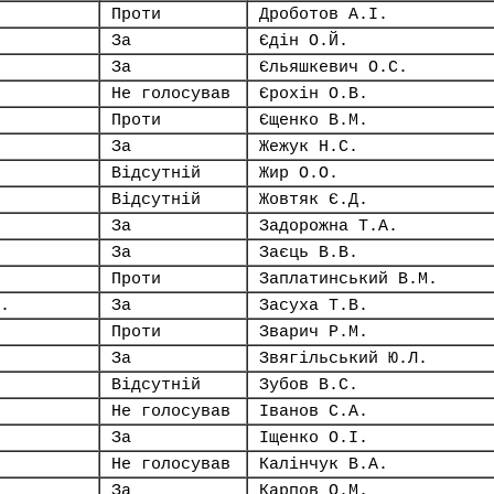
Проти
Дроботов А.І.
За
Єдін О.Й.
За
Єльяшкевич О.С.
Не голосував
Єрохін О.В.
Проти
Єщенко В.М.
За
Жежук Н.С.
Відсутній
Жир О.О.
Відсутній
Жовтяк Є.Д.
За
Задорожна Т.А.
За
Заєць В.В.
Проти
Заплатинський В.М.
.
За
Засуха Т.В.
Проти
Зварич Р.М.
За
Звягільський Ю.Л.
Відсутній
Зубов В.С.
Не голосував
Іванов С.А.
За
Іщенко О.І.
Не голосував
Калінчук В.А.
За
Карпов О.М.