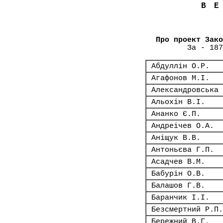
В
Про проект Зако
За - 187
Абдуллін О.Р.
Агафонов М.І.
Александровська 
Альохін В.І.
Ананко Є.П.
Андреічев О.А.
Аніщук В.В.
Антоньєва Г.П.
Асадчев В.М.
Бабурін О.В.
Балашов Г.В.
Баранчик І.І.
Безсмертний Р.П.
Бережний В.Г.