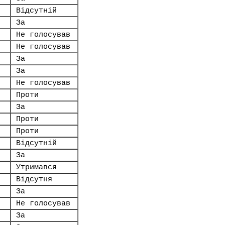
Відсутній
За
Не голосував
Не голосував
За
За
Не голосував
Проти
За
Проти
Проти
Відсутній
За
Утримався
Відсутня
За
Не голосував
За