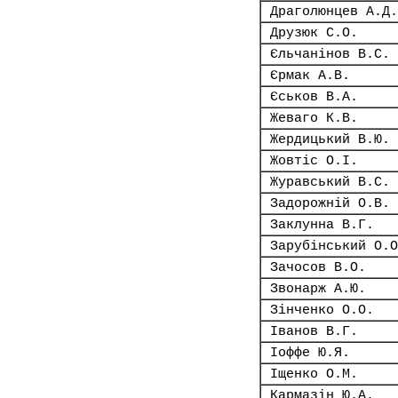
Драголюнцев А.Д.
Друзюк С.О.
Єльчанінов В.С.
Єрмак А.В.
Єськов В.А.
Жеваго К.В.
Жердицький В.Ю.
Жовтіс О.І.
Журавський В.С.
Задорожній О.В.
Заклунна В.Г.
Зарубінський О.О
Зачосов В.О.
Звонарж А.Ю.
Зінченко О.О.
Іванов В.Г.
Іоффе Ю.Я.
Іщенко О.М.
Кармазін Ю.А.