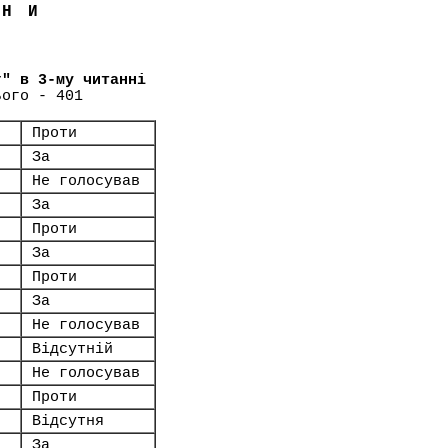
ЇНИ
г" в 3-му читанні
ього - 401
Проти
За
Не голосував
За
Проти
За
Проти
За
Не голосував
Відсутній
Не голосував
Проти
Відсутня
За