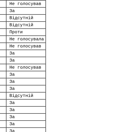
Не голосував
За
Відсутній
Відсутній
Проти
Не голосувала
Не голосував
За
За
Не голосував
За
За
За
Відсутній
За
За
За
За
За