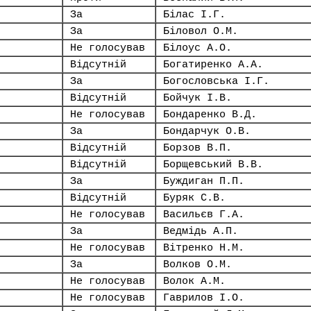
За
Білас І.Г.
За
Біловол О.М.
Не голосував
Білоус А.О.
Відсутній
Богатиренко А.А.
За
Богословська І.Г.
Відсутній
Бойчук І.В.
Не голосував
Бондаренко В.Д.
За
Бондарчук О.В.
Відсутній
Борзов В.П.
Відсутній
Борщевський В.В.
За
Буждиган П.П.
Відсутній
Буряк С.В.
Не голосував
Васильєв Г.А.
За
Ведмідь А.П.
Не голосував
Вітренко Н.М.
За
Волков О.М.
Не голосував
Волок А.М.
Не голосував
Гаврилов І.О.