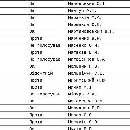
За
Малєвський О.Т.
За
Мангул А.І.
За
Марамзін Ф.А.
За
Мармазов Є.В.
За
Мартиновський В.П.
Проти
Марченко В.Р.
Не голосував
Масенко О.М.
Проти
Матвєєв В.Й.
Не голосував
Матвієнков С.А.
За
Мельник П.В.
Відсутній
Мельнічук С.І.
Проти
Миримський Л.Ю.
Проти
Мичко М.І.
Не голосував
Мішура В.Д.
За
Моісеєнко В.М.
За
Молчанов Б.Я.
Проти
Мороз О.О.
Проти
Москвін С.О.
За
Мухін В.В.