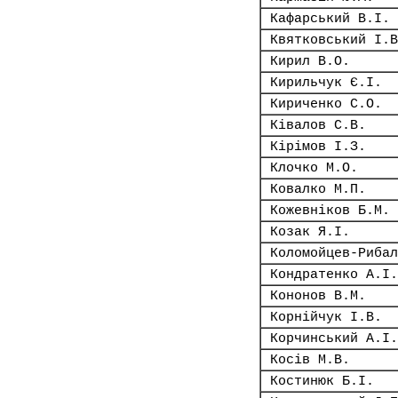
Кафарський В.І.
Квятковський І.В
Кирил В.О.
Кирильчук Є.І.
Кириченко С.О.
Ківалов С.В.
Кірімов І.З.
Клочко М.О.
Ковалко М.П.
Кожевніков Б.М.
Козак Я.І.
Коломойцев-Рибал
Кондратенко А.І.
Кононов В.М.
Корнійчук І.В.
Корчинський А.І.
Косів М.В.
Костинюк Б.І.