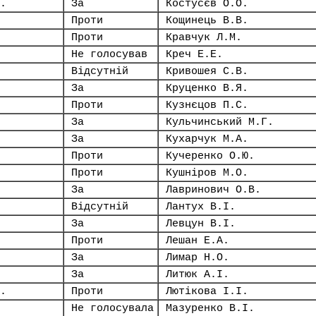
.
За
Костусєв О.О.
Проти
Кощинець В.В.
Проти
Кравчук Л.М.
Не голосував
Креч Е.Е.
Відсутній
Кривошея С.В.
За
Круценко В.Я.
Проти
Кузнєцов П.С.
За
Кульчинський М.Г.
За
Кухарчук М.А.
Проти
Кучеренко О.Ю.
Проти
Кушніров М.О.
За
Лавринович О.В.
Відсутній
Лантух В.І.
За
Левцун В.І.
Проти
Лешан Е.А.
За
Лимар Н.О.
За
Литюк А.І.
.
Проти
Лютікова І.І.
Не голосувала
Мазуренко В.І.