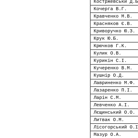
Костржевськй Д.Б
Кочерга В.Г.
Кравченко М.В.
Красняков Є.В.
Криворучко Ю.З.
Крук Ю.Б.
Крючков Г.К.
Кулик О.В.
Курикін С.І.
Кучеренко В.М.
Кушнір О.Д.
Лавриненко М.Ф.
Лазаренко П.І.
Ларін С.М.
Левченко А.І.
Лєщинський О.О.
Литвак О.М.
Лісогорський О.І
Мазур О.А.