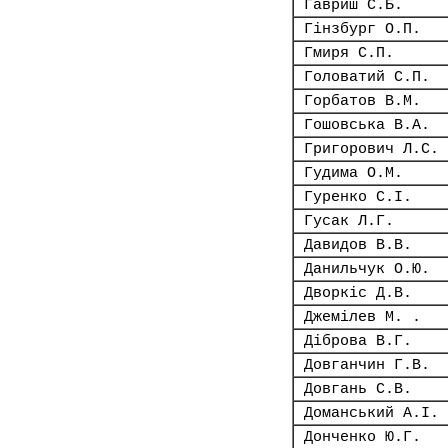
Гавриш С.Б.
Гінзбург О.П.
Гмиря С.П.
Головатий С.П.
Горбатов В.М.
Гошовська В.А.
Григорович Л.С.
Гудима О.М.
Гуренко С.І.
Гусак Л.Г.
Давидов В.В.
Данильчук О.Ю.
Дворкіс Д.В.
Джемілев М. .
Діброва В.Г.
Довганчин Г.В.
Довгань С.В.
Доманський А.І.
Донченко Ю.Г.