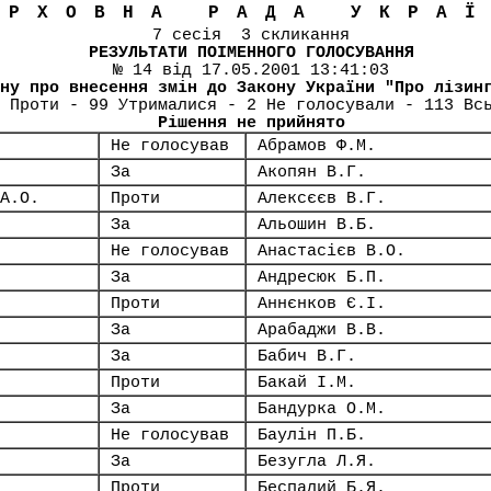
ЕРХОВНА РАДА УКРА
7 сесія 3 скликання
РЕЗУЛЬТАТИ ПОІМЕННОГО ГОЛОСУВАННЯ
№ 14 від 17.05.2001 13:41:03
ну про внесення змін до Закону України "Про лізин
 Проти - 99 Утрималися - 2 Не голосували - 113 Вс
Рішення не прийнято
Не голосував
Абрамов Ф.М.
За
Акопян В.Г.
А.О.
Проти
Алексєєв В.Г.
За
Альошин В.Б.
Не голосував
Анастасієв В.О.
За
Андресюк Б.П.
Проти
Аннєнков Є.І.
За
Арабаджи В.В.
За
Бабич В.Г.
Проти
Бакай І.М.
За
Бандурка О.М.
Не голосував
Баулін П.Б.
За
Безугла Л.Я.
Проти
Беспалий Б.Я.