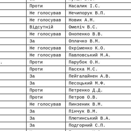
Проти
Насалик І.С.
Не голосував
Нечипорук В.П.
Не голосував
Новик А.М.
Відсутній
Омеліч В.С.
Не голосував
Онопенко В.В.
За
Оплачко В.М.
Не голосував
Охріменко К.О.
Не голосував
Павловський М.А.
.
Проти
Парубок О.Н.
Проти
Пасєка М.С.
За
Пейгалайнен А.В.
За
Песоцький М.Ф.
Проти
Петренко Д.Д.
Проти
Петров О.В.
Не голосував
Пинзеник В.М.
За
Пінчук В.М.
За
Плютинський В.А.
За
Подгорний С.П.