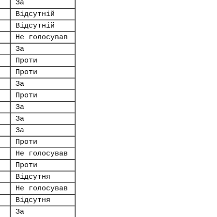
За
Відсутній
Відсутній
Не голосував
За
Проти
Проти
За
Проти
За
За
За
Проти
Не голосував
Проти
Відсутня
Не голосував
Відсутня
За