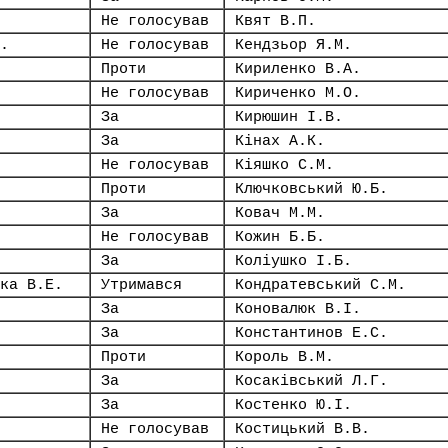
Не голосував
Квят В.П.
.
Не голосував
Кендзьор Я.М.
Проти
Кириленко В.А.
Не голосував
Кириченко М.О.
За
Кирюшин І.В.
За
Кінах А.К.
Не голосував
Кіяшко С.М.
Проти
Ключковський Ю.Б.
За
Ковач М.М.
Не голосував
Кожин Б.Б.
За
Коліушко І.Б.
ка В.Е.
Утримався
Кондратевський С.М.
За
Коновалюк В.І.
За
Константинов Е.С.
Проти
Король В.М.
За
Косаківський Л.Г.
За
Костенко Ю.І.
Не голосував
Костицький В.В.